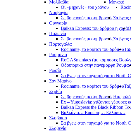
Μολδαβία
Μονακό
Οι «μηχανές» του χρόνου
Rocin
Νορβηγία
Σε βορεινούς μεσημβρινούς
Σα βγεις 
Ουγγαρία
Balkan Express: του δρόμου η χαρά
Ο
Πολωνία
Σε βορεινούς μεσημβρινούς
Σα βγεις 
Πορτογαλία
Rocinante, το κορίτσι του δρόμου
Ταξ
Ρουμανία
RoGASmaniacs (με κάμποσες Βουλγά
Οδοιπορικό στην πανέμορφη Ρουμαν
Ρωσία
Σα βγεις στον πηγαιμό για το North 
Σαν Μαρίνο
Rocinante, το κορίτσι του δρόμου
Ταξ
Σερβία
Σε βορεινούς μεσημβρινούς
Ημερολόγ
Ex – Yugoslavia: χτίζοντας γέφυρες κ
Balkan Express the Black Ribbon To
Βαλκάνια… Ευρώπη… Ελλάδα…
Σλοβακία
Σα βγεις στον πηγαιμό για το North 
Σλοβενία