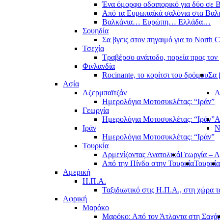
Ένα όμορφο οδοιπορικό για δύο σε Β
Από τα Ευρωπαϊκά σαλόνια στα Βαλ
Βαλκάνια… Ευρώπη… Ελλάδα…
Σουηδία
Σα βγεις στον πηγαιμό για το North 
Τσεχία
Τραβέρσο ανάποδο, πορεία προς τον 
Φινλανδία
Rocinante, το κορίτσι του δρόμου
Σα 
Ασία
Αζερμπαϊτζάν
Α
Ημερολόγια Μοτοσυκλέτας: “Ιράν”
Γεωργία
Ημερολόγια Μοτοσυκλέτας: “Ιράν”
Α
Ιράν
Ν
Ημερολόγια Μοτοσυκλέτας: “Ιράν”
Τουρκία
Αρμενίζοντας Ανατολικά
Γεωργία – Α
Από την Πίνδο στην Τουρκία
Τουρκία
Αμερική
Η.Π.Α.
Ταξιδιωτικό στις Η.Π.Α., στη χώρα 
Αφρική
Μαρόκο
Μαρόκο: Από τον Άτλαντα στη Σαχά