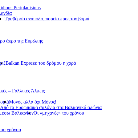
idious Periplanisious
ανδία
Τραβέρσο ανάποδο, πορεία προς τον βοριά
ερο άκρο της Ευρώπης
ριξ
Balkan Express: του δρόμου η χαρά
ικές – Γαλλικές Άλπεις
βοριά
Μονός αλλά όχι Μόνος!
Από τα Ευρωπαϊκά σαλόνια στα Βαλκανικά αλώνια
 μέσω Βαλκανίων
Οι «μηχανές» του χρόνου
του χρόνου