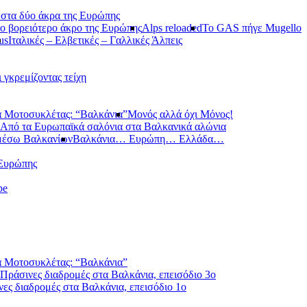
 στα δύο άκρα της Ευρώπης
ο βορειότερο άκρο της Ευρώπης
Alps reloaded
Το GAS πήγε Mugello
us
Ιταλικές – Ελβετικές – Γαλλικές Άλπεις
ι γκρεμίζοντας τείχη
 Μοτοσυκλέτας: “Βαλκάνια”
Μονός αλλά όχι Μόνος!
Από τα Ευρωπαϊκά σαλόνια στα Βαλκανικά αλώνια
μέσω Βαλκανίων
Βαλκάνια… Ευρώπη… Ελλάδα…
 Ευρώπης
pe
 Μοτοσυκλέτας: “Βαλκάνια”
Πράσινες διαδρομές στα Βαλκάνια, επεισόδιο 3ο
ες διαδρομές στα Βαλκάνια, επεισόδιο 1ο