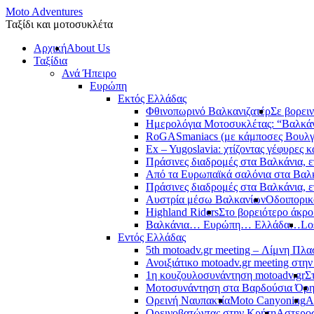
Moto Adventures
Ταξίδι και μοτοσυκλέτα
Αρχική
About Us
Ταξίδια
Ανά Ήπειρο
Ευρώπη
Εκτός Ελλάδας
Φθινοπωρινό Βαλκανιζατέρ
Σε βορει
Ημερολόγια Μοτοσυκλέτας: “Βαλκά
RoGASmaniacs (με κάμποσες Βουλγά
Ex – Yugoslavia: χτίζοντας γέφυρες κ
Πράσινες διαδρομές στα Βαλκάνια, ε
Από τα Ευρωπαϊκά σαλόνια στα Βαλ
Πράσινες διαδρομές στα Βαλκάνια, ε
Αυστρία μέσω Βαλκανίων
Οδοιπορικ
Highland Riders
Στο βορειότερο άκρ
Βαλκάνια… Ευρώπη… Ελλάδα…
Lo
Εντός Ελλάδας
5th motoadv.gr meeting – Λίμνη Πλ
Ανοιξιάτικο motoadv.gr meeting στην
1η κουζουλοσυνάντηση motoadv.gr
Σ
Μοτοσυνάντηση στα Βαρδούσια Όρ
Ορεινή Ναυπακτία
Moto Canyoning
Α
Ορεινοβατώντας στην Κρήτη
Αστεροσ