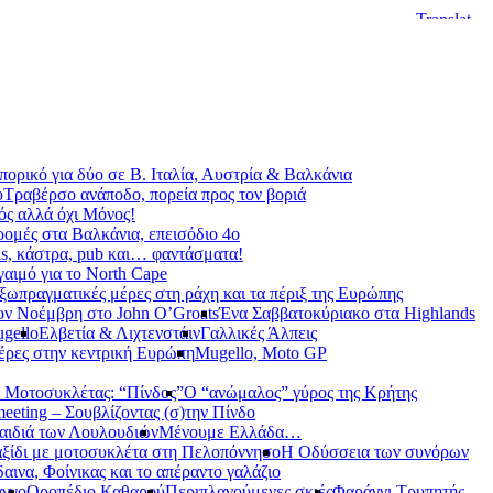
ορικό για δύο σε Β. Ιταλία, Αυστρία & Βαλκάνια
υ
Τραβέρσο ανάποδο, πορεία προς τον βοριά
ς αλλά όχι Μόνος!
ρομές στα Βαλκάνια, επεισόδιο 4ο
s, κάστρα, pub και… φαντάσματα!
γαιμό για το North Cape
ξωπραγματικές μέρες στη ράχη και τα πέριξ της Ευρώπης
ον Νοέμβρη στο John O’Groats
Ένα Σαββατοκύριακο στα Highlands
gello
Ελβετία & Λιχτενστάιν
Γαλλικές Άλπεις
έρες στην κεντρική Ευρώπη
Mugello, Moto GP
 Μοτοσυκλέτας: “Πίνδος”
Ο “ανώμαλος” γύρος της Κρήτης
meeting – Σουβλίζοντας (σ)την Πίνδο
αιδιά των Λουλουδιών
Μένουμε Ελλάδα…
ξίδι με μοτοσυκλέτα στη Πελοπόννησο
Η Οδύσσεια των συνόρων
αινα, Φοίνικας και το απέραντο γαλάζιο
αγγο
Οροπέδιο Καθαρού
Περιπλανούμενες σκιές
Φαράγγι Τρυπητής