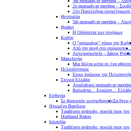
5th motoadv.gr meeting – Λίμ
2ο motoadv.gr meeting – Σουβλ
21η Πανελλήνια συγκέντρωση
Θεσσαλία
5th motoadv.gr meeting – Λίμ
Θράκη
Η Οδύσσεια των συνόρων
Κρήτη
Ο “ανώμαλος” γύρος της Κρήτ
Από την αυγή στο σούρουπο…
Αστεροσκοπείο – Δάσος Ρούβ
Μακεδονία
Μια βόλτα μέσα σε ένα φθιν
Πελοπόννησος
Στους δρόμους της Πελοποννή
Στερεά Ελλάδα
Ανοιξιάτικο motoadv.gr meetin
Βαλκάνια… Ευρώπη… Ελλά
Εσθονία
Σε βορεινούς μεσημβρινούς
Σα βγεις 
Ηνωμένο Βασίλειο
Τραβέρσο ανάποδο, πορεία προς τον 
Highland Riders
Ιρλανδία
Τραβέρσο ανάποδο, πορεία προς τον 