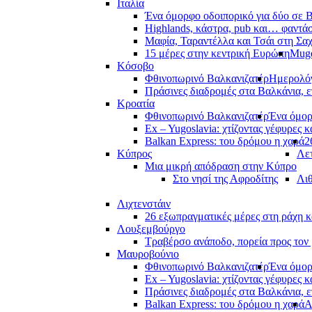
Ιταλία
Ένα όμορφο οδοιπορικό για δύο σε Β
Highlands, κάστρα, pub και… φαντά
Μαφία, Ταραντέλλα και Τσάι στη Σα
15 μέρες στην κεντρική Ευρώπη
Muge
Κόσοβο
Φθινοπωρινό Βαλκανιζατέρ
Ημερολόγ
Πράσινες διαδρομές στα Βαλκάνια, ε
Κροατία
Φθινοπωρινό Βαλκανιζατέρ
Ένα όμορ
Ex – Yugoslavia: χτίζοντας γέφυρες κ
Balkan Express: του δρόμου η χαρά
2
Κύπρος
Λετ
Μια μικρή απόδραση στην Κύπρο
Στο νησί της Αφροδίτης
Λι
Λιχτενστάιν
26 εξωπραγματικές μέρες στη ράχη κ
Λουξεμβούργο
Τραβέρσο ανάποδο, πορεία προς τον 
Μαυροβούνιο
Φθινοπωρινό Βαλκανιζατέρ
Ένα όμορ
Ex – Yugoslavia: χτίζοντας γέφυρες κ
Πράσινες διαδρομές στα Βαλκάνια, ε
Balkan Express: του δρόμου η χαρά
Α