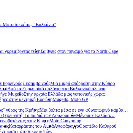
α Μοτοσυκλέτας: “Βαλκάνια”
αι γκρεμίζοντας τείχη
Σα βγεις στον πηγαιμό για το North Cape
ε βορεινούς μεσημβρινούς
Μια μικρή απόδραση στην Κύπρο
λικά
Από τα Ευρωπαϊκά σαλόνια στα Βαλκανικά αλώνια
ήγε Mugello
Στην αρχαία Ελλάδα μιας γειτονικής χώρας
έρες στην κεντρική Ευρώπη
Mugello, Moto GP
ς” γύρος της Κρήτης
Μια βόλτα μέσα σε ένα φθινοπωρινό καμβά…
 “εξερευνητή”
Τα παιδιά των Λουλουδιών
Μένουμε Ελλάδα…
εινοβατώντας στην Κρήτη
Moto Canyoning
ακος
Καταρράκτης του Αμπά
Αγιοφάραγγο
Οροπέδιο Καθαρού
έντρωση μοτοσυκλετιστών;