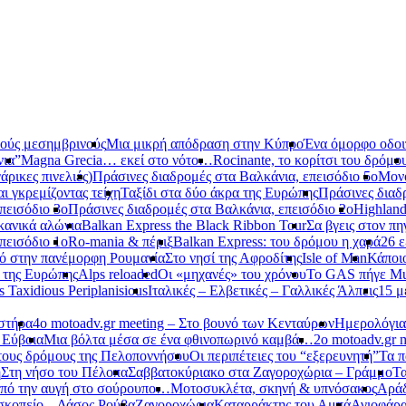
νούς μεσημβρινούς
Μια μικρή απόδραση στην Κύπρο
Ένα όμορφο οδοιπ
νια”
Magna Grecia… εκεί στο νότο…
Rocinante, το κορίτσι του δρόμο
ρικες πινελιές)
Πράσινες διαδρομές στα Βαλκάνια, επεισόδιο 5ο
Μονό
αι γκρεμίζοντας τείχη
Ταξίδι στα δύο άκρα της Ευρώπης
Πράσινες διαδ
πεισόδιο 3ο
Πράσινες διαδρομές στα Βαλκάνια, επεισόδιο 2ο
Highland
κανικά αλώνια
Balkan Express the Black Ribbon Tour
Σα βγεις στον πη
πεισόδιο 1ο
Ro-mania & πέριξ
Balkan Express: του δρόμου η χαρά
26 ε
ό στην πανέμορφη Ρουμανία
Στο νησί της Αφροδίτης
Isle of Man
Κάποι
ο της Ευρώπης
Alps reloaded
Οι «μηχανές» του χρόνου
Το GAS πήγε Mu
s Taxidious Periplanisious
Ιταλικές – Ελβετικές – Γαλλικές Άλπεις
15 μ
αστήρα
4ο motoadv.gr meeting – Στο βουνό των Κενταύρων
Ημερολόγια
 Εύβοια
Μια βόλτα μέσα σε ένα φθινοπωρινό καμβά…
2ο motoadv.gr 
τους δρόμους της Πελοποννήσου
Οι περιπέτειες του “εξερευνητή”
Τα π
η
Στη νήσο του Πέλοπα
Σαββατοκύριακο στα Ζαγοροχώρια – Γράμμο
Τα
πό την αυγή στο σούρουπο…
Μοτοσυκλέτα, σκηνή & υπνόσακος
Αράδ
κοπείο – Δάσος Ρούβα
Ζαγοροχώρια
Καταρράκτης του Αμπά
Αγιοφάρ