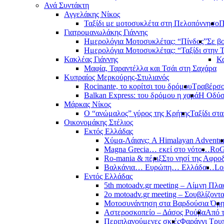
Ανά Συντάκτη
Αγγελάκης Νίκος
Ταξίδι με μοτοσυκλέτα στη Πελοπόννησο
Π
Γιατρομανωλάκης Γιάννης
Ημερολόγια Μοτοσυκλέτας: “Πίνδος”
Σε β
Ημερολόγια Μοτοσυκλέτας: “Ταξίδι στην 
Κακλέας Γιάννης
Κα
Μαφία, Ταραντέλλα και Τσάι στη Σαχάρα
Κυπραίος Μερκούρης-Στυλιανός
Rocinante, το κορίτσι του δρόμου
Τραβέρσο 
Balkan Express: του δρόμου η χαρά
Η Οδύσ
Μάρκας Νίκος
Ο “ανώμαλος” γύρος της Κρήτης
Ταξίδι στ
Οικονομάκης Στέλιος
Εκτός Ελλάδας
Χύμα-Λάιανς: A Himalayan Adventu
Magna Grecia… εκεί στο νότο…
RoG
Ro-mania & πέριξ
Στο νησί της Αφροδ
Βαλκάνια… Ευρώπη… Ελλάδα…
Lo
Εντός Ελλάδας
5th motoadv.gr meeting – Λίμνη Πλ
2ο motoadv.gr meeting – Σουβλίζοντα
Μοτοσυνάντηση στα Βαρδούσια Όρ
Αστεροσκοπείο – Δάσος Ρούβα
Από 
Περιπλανούμενες σκιές
Φαράγγι Τρυ