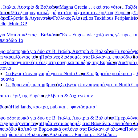
. Ιταλία, Αυστρία & Βαλκάνια
Magna Grecia… εκεί στο νότο…
Ταξίδι
σματα!
26 εξωπραγματικές μέρες στη ράχη και τα πέριξ της Ευρώπης
Στ
χάρα
Ελβετία & Λιχτενστάιν
Γαλλικές Άλπεις
Los Taxidious Periplanisio
llo, Moto GP
ια Μοτοσυκλέτας: “Βαλκάνια”
Ex – Yugoslavia: χτίζοντας γέφυρες κα
πεισόδιο 1ο
φο οδοιπορικό για δύο σε Β. Ιταλία, Αυστρία & Βαλκάνια
Ημερολόγια
αι γκρεμίζοντας τείχη
Πράσινες διαδρομές στα Βαλκάνια, επεισόδιο 3ο
6 εξωπραγματικές μέρες στη ράχη και τα πέριξ της Ευρώπης
Αυστρία 
τονία
Σα βγεις στον πηγαιμό για το North Cape
Στο βορειότερο άκρο της
θουανία
Σε βορεινούς μεσημβρινούς
Σα βγεις στον πηγαιμό για το North Ca
αι τα πέριξ της Ευρώπης
Ελβετία & Λιχτενστάιν
βοριά
Highlands, κάστρα, pub και… φαντάσματα!
φο οδοιπορικό για δύο σε Β. Ιταλία, Αυστρία & Βαλκάνια
Ημερολόγια
αι γκρεμίζοντας τείχη
Πράσινες διαδρομές στα Βαλκάνια, επεισόδιο 4ο
πεισόδιο 2ο
Από τα Ευρωπαϊκά σαλόνια στα Βαλκανικά αλώνια
Πράσιν
υστρία μέσω Βαλκανίων
Βαλκάνια… Ευρώπη… Ελλάδα…