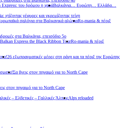
ς διαδρομές στα Βαλκάνια, επεισόδιο 4ο
 Express: του δρόμου η χαρά
Βαλκάνια… Ευρώπη… Ελλάδα…
a: χτίζοντας γέφυρες και γκρεμίζοντας τείχη
Ευρωπαϊκά σαλόνια στα Βαλκανικά αλώνια
Ro-mania & πέριξ
αδρομές στα Βαλκάνια, επεισόδιο 5ο
Balkan Express the Black Ribbon Tour
Ro-mania & πέριξ
ατα!
26 εξωπραγματικές μέρες στη ράχη και τα πέριξ της Ευρώπης
άσματα!
Σα βγεις στον πηγαιμό για το North Cape
εις στον πηγαιμό για το North Cape
αλικές – Ελβετικές – Γαλλικές Άλπεις
Alps reloaded