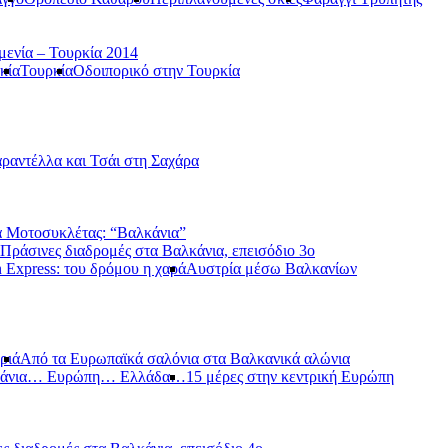
μενία – Τουρκία 2014
κία
Τουρκία
Οδοιπορικό στην Τουρκία
ραντέλλα και Τσάι στη Σαχάρα
 Μοτοσυκλέτας: “Βαλκάνια”
Πράσινες διαδρομές στα Βαλκάνια, επεισόδιο 3ο
 Express: του δρόμου η χαρά
Αυστρία μέσω Βαλκανίων
ριά
Από τα Ευρωπαϊκά σαλόνια στα Βαλκανικά αλώνια
κάνια… Ευρώπη… Ελλάδα…
15 μέρες στην κεντρική Ευρώπη