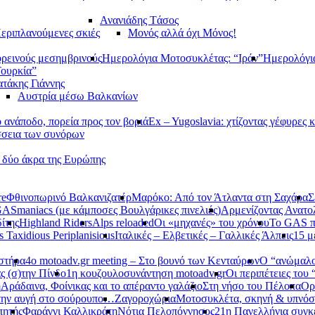
Ανανιάδης Tάσος
εριπλανούμενες σκιές
Μονός αλλά όχι Μόνος!
ορεινούς μεσημβρινούς
Ημερολόγια Μοτοσυκλέτας: “Ιράν”
Ημερολόγι
Τουρκία”
τάκης Γιάννης
Αυστρία μέσω Βαλκανίων
ανάποδο, πορεία προς τον βοριά
Ex – Yugoslavia: χτίζοντας γέφυρες κ
σεια των συνόρων
α δύο άκρα της Ευρώπης
re
Φθινοπωρινό Βαλκανιζατέρ
Μαρόκο: Από τον Άτλαντα στη Σαχάρα
Σ
ASmaniacs (με κάμποσες Βουλγάρικες πινελιές)
Αρμενίζοντας Ανατο
ίτης
Highland Riders
Alps reloaded
Οι «μηχανές» του χρόνου
Το GAS π
s Taxidious Periplanisious
Ιταλικές – Ελβετικές – Γαλλικές Άλπεις
15 μ
αστήρα
4ο motoadv.gr meeting – Στο βουνό των Κενταύρων
Ο “ανώμαλο
ς (σ)την Πίνδο
1η κουζουλοσυνάντηση motoadv.gr
Οι περιπέτειες του
η
Αράδαινα, Φοίνικας και το απέραντο γαλάζιο
Στη νήσο του Πέλοπα
Ορ
την αυγή στο σούρουπο…
Ζαγοροχώρια
Μοτοσυκλέτα, σκηνή & υπνόσ
πητής
Φαράγγι Καλλικράτη
Νότια Πελοπόννησος
21η Πανελλήνια συγκ