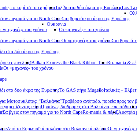
ante, το κορίτσι του δρόμου
Ταξίδι στα δύο άκρα της Ευρώπης
Los Tax
Ολλ
στον πηγαιμό για το North Cape
Στο βορειότερο άκρο της Ευρώπης
Ουκρανία
ι «μηχανές» του χρόνου
Οι «μηχανές» του χρόνου
στον πηγαιμό για το North Cape
Οι «μηχανές» του χρόνου
Στο βορειότ
ίδι στα δύο άκρα της Ευρώπης
ρικες πινελιές)
Balkan Express the Black Ribbon Tour
Ro-mania & πέ
ία
Οι «μηχανές» του χρόνου
Cape
ίδι στα δύο άκρα της Ευρώπης
Το GAS πήγε Mugello
Ιταλικές – Ελβετ
ια Μοτοσυκλέτας: “Βαλκάνια”
Τραβέρσο ανάποδο, πορεία προς τον 
αι γκρεμίζοντας τείχη
Πράσινες διαδρομές στα Βαλκάνια, επεισόδιο 2ο
ur
Σα βγεις στον πηγαιμό για το North Cape
Ro-mania & πέριξ
Αυστρία
Cape
Από τα Ευρωπαϊκά σαλόνια στα Βαλκανικά αλώνια
Οι «μηχανές» 