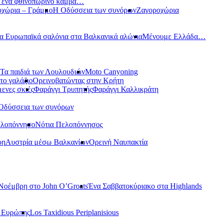
ε ένα φθινοπωρινό καμβά…
οχώρια – Γράμμο
Η Οδύσσεια των συνόρων
Ζαγοροχώρια
α Ευρωπαϊκά σαλόνια στα Βαλκανικά αλώνια
Μένουμε Ελλάδα…
Τα παιδιά των Λουλουδιών
Moto Canyoning
το γαλάζιο
Ορεινοβατώντας στην Κρήτη
ενες σκιές
Φαράγγι Τρυπητής
Φαράγγι Καλλικράτη
Οδύσσεια των συνόρων
ελοπόννησο
Νότια Πελοπόννησος
ρη
Αυστρία μέσω Βαλκανίων
Ορεινή Ναυπακτία
Νοέμβρη στο John O’Groats
Ένα Σαββατοκύριακο στα Highlands
ς Ευρώπης
Los Taxidious Periplanisious