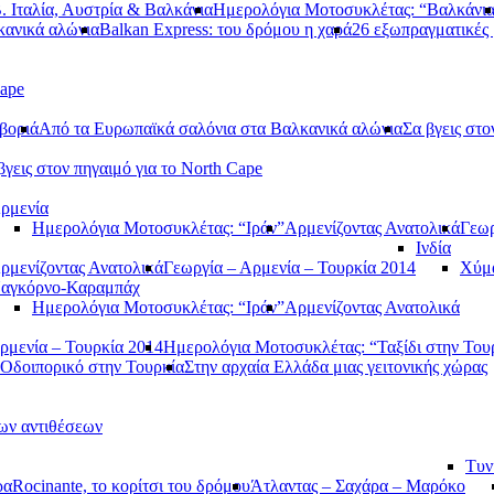
. Ιταλία, Αυστρία & Βαλκάνια
Ημερολόγια Μοτοσυκλέτας: “Βαλκάνι
κανικά αλώνια
Balkan Express: του δρόμου η χαρά
26 εξωπραγματικές 
Cape
βοριά
Από τα Ευρωπαϊκά σαλόνια στα Βαλκανικά αλώνια
Σα βγεις στο
βγεις στον πηγαιμό για το North Cape
ρμενία
Ημερολόγια Μοτοσυκλέτας: “Ιράν”
Αρμενίζοντας Ανατολικά
Γεωρ
Ινδία
ρμενίζοντας Ανατολικά
Γεωργία – Αρμενία – Τουρκία 2014
Χύμα
αγκόρνο-Καραμπάχ
Ημερολόγια Μοτοσυκλέτας: “Ιράν”
Αρμενίζοντας Ανατολικά
ρμενία – Τουρκία 2014
Ημερολόγια Μοτοσυκλέτας: “Ταξίδι στην Του
Οδοιπορικό στην Τουρκία
Στην αρχαία Ελλάδα μιας γειτονικής χώρας
των αντιθέσεων
Τυν
ρα
Rocinante, το κορίτσι του δρόμου
Άτλαντας – Σαχάρα – Μαρόκο