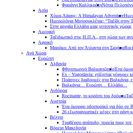
Φαράγγι Καλλικράτη
Νότια Πελοπόν
Ασία
Χύμα-Λάιανς: A Himalayan Adventure
Ημερ
Ημερολόγια Μοτοσυκλέτας: “Ταξίδι στην 
Στην αρχαία Ελλάδα μιας γειτονικής χώρας
Αμερική
Ταξιδιωτικό στις Η.Π.Α., στη χώρα των αν
Αφρική
Μαρόκο: Από τον Άτλαντα στη Σαχάρα
Roci
Ανά Χώρα
Ευρώπη
Αλβανία
Φθινοπωρινό Βαλκανιζατέρ
Ένα όμορ
Ex – Yugoslavia: χτίζοντας γέφυρες κ
Πράσινες διαδρομές στα Βαλκάνια, ε
Βαλκάνια… Ευρώπη… Ελλάδα…
Ανδόρρα
Rocinante, το κορίτσι του δρόμου
Ταξ
Αυστρία
Ένα όμορφο οδοιπορικό για δύο σε Β
26 εξωπραγματικές μέρες στη ράχη κ
Βέλγιο
Τραβέρσο ανάποδο, πορεία προς τον 
Βόρεια Μακεδονία