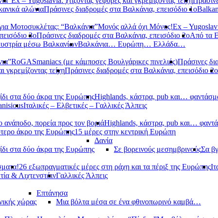
νια”
Ex – Yugoslavia: χτίζοντας γέφυρες και γκρεμίζοντας τείχη
Πράσινε
κανικά αλώνια
Πράσινες διαδρομές στα Βαλκάνια, επεισόδιο 1ο
Balkan
ια Μοτοσυκλέτας: “Βαλκάνια”
Μονός αλλά όχι Μόνος!
Ex – Yugoslavi
πεισόδιο 3ο
Πράσινες διαδρομές στα Βαλκάνια, επεισόδιο 2ο
Από τα 
υστρία μέσω Βαλκανίων
Βαλκάνια… Ευρώπη… Ελλάδα…
νια”
RoGASmaniacs (με κάμποσες Βουλγάρικες πινελιές)
Πράσινες δι
αι γκρεμίζοντας τείχη
Πράσινες διαδρομές στα Βαλκάνια, επεισόδιο 2ο
ίδι στα δύο άκρα της Ευρώπης
Highlands, κάστρα, pub και… φαντάσμ
anisious
Ιταλικές – Ελβετικές – Γαλλικές Άλπεις
 ανάποδο, πορεία προς τον βοριά
Highlands, κάστρα, pub και… φαντ
ότερο άκρο της Ευρώπης
15 μέρες στην κεντρική Ευρώπη
Δανία
ίδι στα δύο άκρα της Ευρώπης
Σε βορεινούς μεσημβρινούς
Σα βγ
σματα!
26 εξωπραγματικές μέρες στη ράχη και τα πέριξ της Ευρώπης
Ιτ
τία & Λιχτενστάιν
Γαλλικές Άλπεις
Επτάνησα
νικής χώρας
Μια βόλτα μέσα σε ένα φθινοπωρινό καμβά…