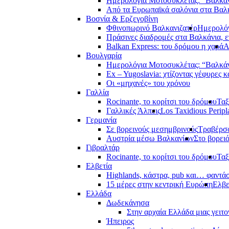
Ημερολόγια Μοτοσυκλέτας: “Βαλκά
Από τα Ευρωπαϊκά σαλόνια στα Βαλ
Βοσνία & Ερζεγοβίνη
Φθινοπωρινό Βαλκανιζατέρ
Ημερολόγ
Πράσινες διαδρομές στα Βαλκάνια, ε
Balkan Express: του δρόμου η χαρά
Α
Βουλγαρία
Ημερολόγια Μοτοσυκλέτας: “Βαλκά
Ex – Yugoslavia: χτίζοντας γέφυρες κ
Οι «μηχανές» του χρόνου
Γαλλία
Rocinante, το κορίτσι του δρόμου
Ταξ
Γαλλικές Άλπεις
Los Taxidious Peripl
Γερμανία
Σε βορεινούς μεσημβρινούς
Τραβέρσο
Αυστρία μέσω Βαλκανίων
Στο βορει
Γιβραλτάρ
Rocinante, το κορίτσι του δρόμου
Ταξ
Ελβετία
Highlands, κάστρα, pub και… φαντά
15 μέρες στην κεντρική Ευρώπη
Ελβε
Ελλάδα
Δωδεκάνησα
Στην αρχαία Ελλάδα μιας γειτο
Ήπειρος