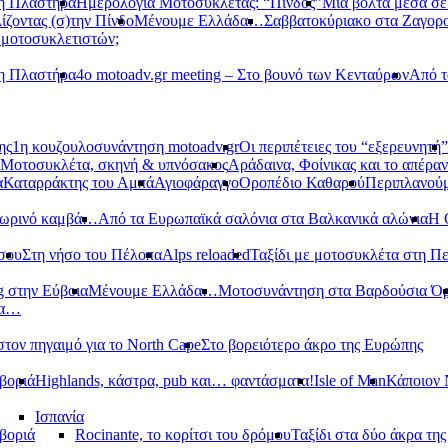
νη Πλαστήρα
Ημερολόγια Μοτοσυκλέτας: “Πίνδος”
Μια βόλτα μέσα σ
ίζοντας (σ)την Πίνδο
Μένουμε Ελλάδα…
Σαββατοκύριακο στα Ζαγορ
 μοτοσυκλετιστών;
νη Πλαστήρα
4ο motoadv.gr meeting – Στο βουνό των Κενταύρων
Από τ
ης
1η κουζουλοσυνάντηση motoadv.gr
Οι περιπέτειες του “εξερευνητή”
Μοτοσυκλέτα, σκηνή & υπνόσακος
Αράδαινα, Φοίνικας και το απέραν
α
Καταρράκτης του Αμπά
Αγιοφάραγγο
Οροπέδιο Καθαρού
Περιπλανούμ
οπωρινό καμβά…
Από τα Ευρωπαϊκά σαλόνια στα Βαλκανικά αλώνια
Η 
σου
Στη νήσο του Πέλοπα
Alps reloaded
Ταξίδι με μοτοσυκλέτα στη Π
g στην Εύβοια
Μένουμε Ελλάδα…
Μοτοσυνάντηση στα Βαρδούσια Ό
δα…
στον πηγαιμό για το North Cape
Στο βορειότερο άκρο της Ευρώπης
βοριά
Highlands, κάστρα, pub και… φαντάσματα!
Isle of Man
Κάποιον 
Ισπανία
βοριά
Rocinante, το κορίτσι του δρόμου
Ταξίδι στα δύο άκρα τη