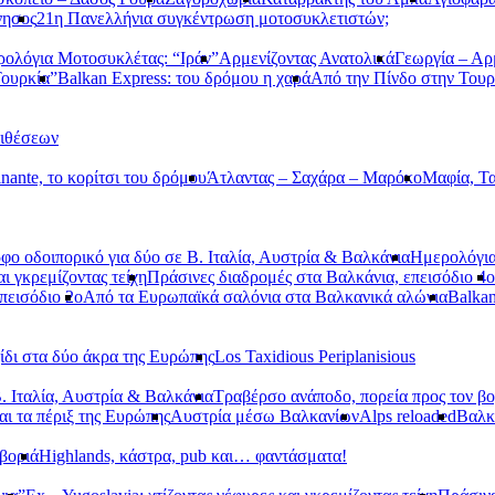
νησος
21η Πανελλήνια συγκέντρωση μοτοσυκλετιστών;
ολόγια Μοτοσυκλέτας: “Ιράν”
Αρμενίζοντας Ανατολικά
Γεωργία – Αρ
Τουρκία”
Balkan Express: του δρόμου η χαρά
Από την Πίνδο στην Τουρ
τιθέσεων
nante, το κορίτσι του δρόμου
Άτλαντας – Σαχάρα – Μαρόκο
Μαφία, Τα
φο οδοιπορικό για δύο σε Β. Ιταλία, Αυστρία & Βαλκάνια
Ημερολόγια
αι γκρεμίζοντας τείχη
Πράσινες διαδρομές στα Βαλκάνια, επεισόδιο 4ο
πεισόδιο 2ο
Από τα Ευρωπαϊκά σαλόνια στα Βαλκανικά αλώνια
Balkan
ίδι στα δύο άκρα της Ευρώπης
Los Taxidious Periplanisious
. Ιταλία, Αυστρία & Βαλκάνια
Τραβέρσο ανάποδο, πορεία προς τον βο
αι τα πέριξ της Ευρώπης
Αυστρία μέσω Βαλκανίων
Alps reloaded
Βαλ
βοριά
Highlands, κάστρα, pub και… φαντάσματα!