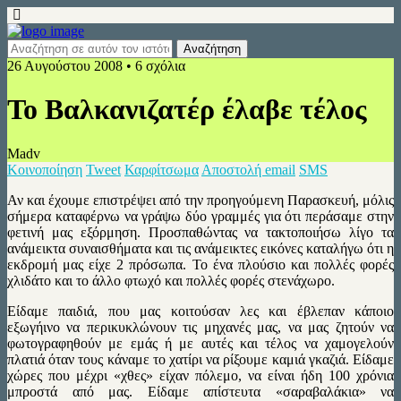
26 Αυγούστου 2008 • 6 σχόλια
Το Βαλκανιζατέρ έλαβε τέλος
Madv
Κοινοποίηση
Tweet
Καρφίτσωμα
Αποστολή email
SMS
Αν και έχουμε επιστρέψει από την προηγούμενη Παρασκευή, μόλις
σήμερα καταφέρνω να γράψω δύο γραμμές για ότι περάσαμε στην
φετινή μας εξόρμηση. Προσπαθώντας να τακτοποιήσω λίγο τα
ανάμεικτα συναισθήματα και τις ανάμεικτες εικόνες καταλήγω ότι η
εκδρομή μας είχε 2 πρόσωπα. Το ένα πλούσιο και πολλές φορές
χλιδάτο και το άλλο φτωχό και πολλές φορές στενάχωρο.
Είδαμε παιδιά, που μας κοιτούσαν λες και έβλεπαν κάποιο
εξωγήινο να περικυκλώνουν τις μηχανές μας, να μας ζητούν να
φωτογραφηθούν με εμάς ή με αυτές και τέλος να χαμογελούν
πλατιά όταν τους κάναμε το χατίρι να ρίξουμε καμιά γκαζιά. Είδαμε
χώρες που μέχρι «χθες» είχαν πόλεμο, να είναι ήδη 100 χρόνια
μπροστά από μας. Είδαμε απίστευτα «σαραβαλάκια» να