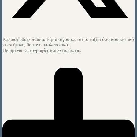
Καλωσήρθατε παιδιά. Είμαι σίγουρος οτι το ταξίδι όσο κουραστικό
κι αν ήτανε, θα τανε απολαυστικό.
Περιμένω φωτογραφίες και εντυπώσεις.