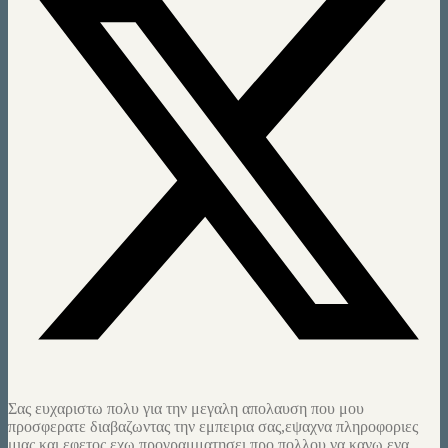
Σας ευχαριστω πολυ για την μεγαλη απολαυση που μου
προσφερατε διαβαζωντας την εμπειρια σας,εψαχνα πληροφοριες
μιας και εφετος εχω προγραμματησει προ πολλου να κανω ενα