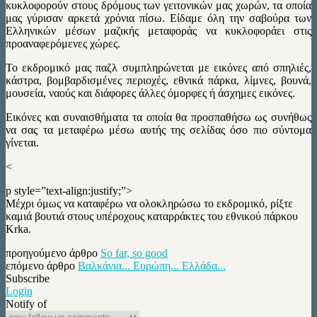
κυκλοφορούν στους δρόμους των γειτονικών μας χωρών, τα οποία
μας γύρισαν αρκετά χρόνια πίσω. Είδαμε όλη την σαβούρα των
Ελληνικών μέσων μαζικής μεταφοράς να κυκλοφοράει στις
προαναφερόμενες χώρες.
Το εκδρομικό μας παζλ συμπληρώνεται με εικόνες από σπηλιές,
κάστρα, βομβαρδισμένες περιοχές, εθνικά πάρκα, λίμνες, βουνά,
μουσεία, ναούς και διάφορες άλλες όμορφες ή άσχημες εικόνες.
Εικόνες και συναισθήματα τα οποία θα προσπαθήσω ως συνήθως
να σας τα μεταφέρω μέσω αυτής της σελίδας όσο πιο σύντομα
γίνεται.
<
p style=”text-align:justify;”>
Μέχρι όμως να καταφέρω να ολοκληρώσω το εκδρομικό, ρίξτε
καμιά βουτιά στους υπέροχους καταρράκτες του εθνικού πάρκου
Krka.
προηγούμενο άρθρο
So far, so good
επόμενο άρθρο
Βαλκάνια... Ευρώπη... Ελλάδα...
Subscribe
Login
Notify of