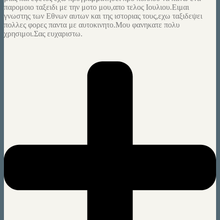
παρομοιο ταξειδι με την μοτο μου,απο τελος Ιουλιου.Ειμαι
γνωστης των Εθνων αυτων και της ιστοριας τους,εχω ταξιδεψει
πολλες φορες παντα με αυτοκινητο.Μου φανηκατε πολυ
χρησιμοι.Σας ευχαριστω.