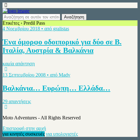
Ετικέτες › Predil Pass
4 Νοεμβρίου 2018 • από gralistas
Ένα όμορφο οδοιπορικό για δύο σε Β.
Ιταλία, Αυστρία & Βαλκάνια
καμία απάντηση
13 Σεπτεμβρίου 2008 • από Madv
Βαλκάνια… Ευρώπη… Ελλάδα…
29 απαντήσεις
Moto Adventures - All Rights Reserved
Επιστροφή στην αρχή
για κινητές συσκευές
για υπολογιστές