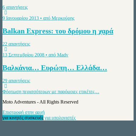
6 απαντήσεις
9 Ιανουαρίου 2013 • από Μερκούρης
Balkan Express: του δρόμου η χαρά
22 απαντήσεις
13 Σεπτεμβρίου 2008 • από Madv
Βαλκάνια… Ευρώπη… Ελλάδα…
29 απαντήσεις
Φόρτωση περισσότερων με παρόμοιες ετικέτες…
Moto Adventures - All Rights Reserved
Επιστροφή στην αρχή
για κινητές συσκευές
για υπολογιστές