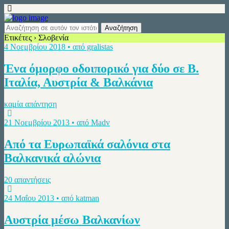
Ετικέτες › Σλοβενία
4 Νοεμβρίου 2018 • από gralistas
Ένα όμορφο οδοιπορικό για δύο σε Β.
Ιταλία, Αυστρία & Βαλκάνια
καμία απάντηση
21 Νοεμβρίου 2013 • από Madv
Από τα Ευρωπαϊκά σαλόνια στα
Βαλκανικά αλώνια
20 απαντήσεις
24 Μαΐου 2013 • από katman
Αυστρία μέσω Βαλκανίων