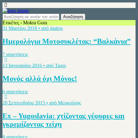
Ετικέτες › Mokra Gora
31 Μαρτίου 2018 • από giatros
Ημερολόγια Μοτοσυκλέτας: “Βαλκάνια”
7 απαντήσεις
13 Ιανουαρίου 2016 • από Tasos
Μονός αλλά όχι Μόνος!
6 απαντήσεις
20 Σεπτεμβρίου 2015 • από Μερκούρης
Ex – Yugoslavia: χτίζοντας γέφυρες και
γκρεμίζοντας τείχη
8 απαντήσεις