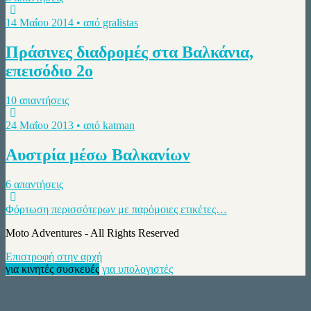
14 Μαΐου 2014 • από gralistas
Πράσινες διαδρομές στα Βαλκάνια,
επεισόδιο 2ο
10 απαντήσεις
24 Μαΐου 2013 • από katman
Αυστρία μέσω Βαλκανίων
6 απαντήσεις
Φόρτωση περισσότερων με παρόμοιες ετικέτες…
Moto Adventures - All Rights Reserved
Επιστροφή στην αρχή
για κινητές συσκευές
για υπολογιστές