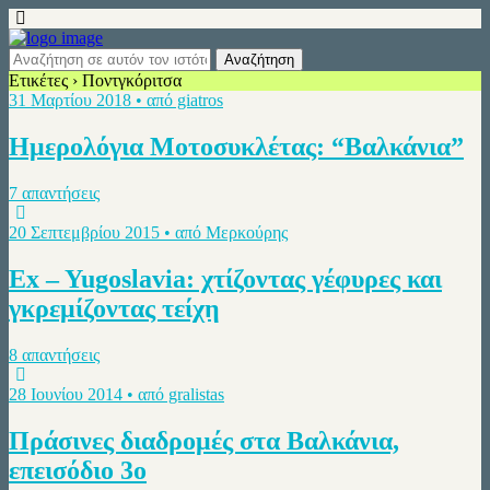
Ετικέτες › Ποντγκόριτσα
31 Μαρτίου 2018 • από giatros
Ημερολόγια Μοτοσυκλέτας: “Βαλκάνια”
7 απαντήσεις
20 Σεπτεμβρίου 2015 • από Μερκούρης
Ex – Yugoslavia: χτίζοντας γέφυρες και
γκρεμίζοντας τείχη
8 απαντήσεις
28 Ιουνίου 2014 • από gralistas
Πράσινες διαδρομές στα Βαλκάνια,
επεισόδιο 3ο