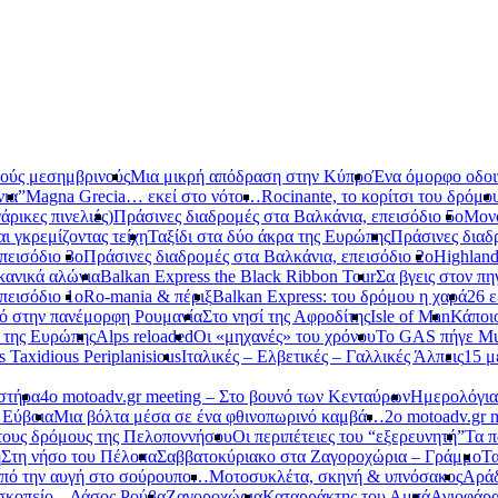
νούς μεσημβρινούς
Μια μικρή απόδραση στην Κύπρο
Ένα όμορφο οδοιπ
νια”
Magna Grecia… εκεί στο νότο…
Rocinante, το κορίτσι του δρόμο
ρικες πινελιές)
Πράσινες διαδρομές στα Βαλκάνια, επεισόδιο 5ο
Μονό
αι γκρεμίζοντας τείχη
Ταξίδι στα δύο άκρα της Ευρώπης
Πράσινες διαδ
πεισόδιο 3ο
Πράσινες διαδρομές στα Βαλκάνια, επεισόδιο 2ο
Highland
κανικά αλώνια
Balkan Express the Black Ribbon Tour
Σα βγεις στον πη
πεισόδιο 1ο
Ro-mania & πέριξ
Balkan Express: του δρόμου η χαρά
26 ε
ό στην πανέμορφη Ρουμανία
Στο νησί της Αφροδίτης
Isle of Man
Κάποι
ο της Ευρώπης
Alps reloaded
Οι «μηχανές» του χρόνου
Το GAS πήγε Mu
s Taxidious Periplanisious
Ιταλικές – Ελβετικές – Γαλλικές Άλπεις
15 μ
αστήρα
4ο motoadv.gr meeting – Στο βουνό των Κενταύρων
Ημερολόγια
 Εύβοια
Μια βόλτα μέσα σε ένα φθινοπωρινό καμβά…
2ο motoadv.gr 
τους δρόμους της Πελοποννήσου
Οι περιπέτειες του “εξερευνητή”
Τα π
η
Στη νήσο του Πέλοπα
Σαββατοκύριακο στα Ζαγοροχώρια – Γράμμο
Τα
πό την αυγή στο σούρουπο…
Μοτοσυκλέτα, σκηνή & υπνόσακος
Αράδ
κοπείο – Δάσος Ρούβα
Ζαγοροχώρια
Καταρράκτης του Αμπά
Αγιοφάρ