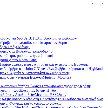
ορικό για δύο σε Β. Ιταλία, Αυστρία & Βαλκάνια
υ
Τραβέρσο ανάποδο, πορεία προς τον βοριά
ς αλλά όχι Μόνος!
ρομές στα Βαλκάνια, επεισόδιο 4ο
s, κάστρα, pub και… φαντάσματα!
γαιμό για το North Cape
ξωπραγματικές μέρες στη ράχη και τα πέριξ της Ευρώπης
ον Νοέμβρη στο John O’Groats
Ένα Σαββατοκύριακο στα Highlands
gello
Ελβετία & Λιχτενστάιν
Γαλλικές Άλπεις
έρες στην κεντρική Ευρώπη
Mugello, Moto GP
 Μοτοσυκλέτας: “Πίνδος”
Ο “ανώμαλος” γύρος της Κρήτης
meeting – Σουβλίζοντας (σ)την Πίνδο
αιδιά των Λουλουδιών
Μένουμε Ελλάδα…
ξίδι με μοτοσυκλέτα στη Πελοπόννησο
Η Οδύσσεια των συνόρων
αινα, Φοίνικας και το απέραντο γαλάζιο
αγγο
Οροπέδιο Καθαρού
Περιπλανούμενες σκιές
Φαράγγι Τρυπητής