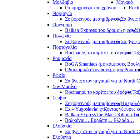
Μολδαβία
Μονακό
Οι «μηχανές» του χρόνου
Rocin
Νορβηγία
Σε βορεινούς μεσημβρινούς
Σα βγεις 
Ουγγαρία
Balkan Express: του δρόμου η χαρά
Ο
Πολωνία
Σε βορεινούς μεσημβρινούς
Σα βγεις 
Πορτογαλία
Rocinante, το κορίτσι του δρόμου
Ταξ
Ρουμανία
RoGASmaniacs (με κάμποσες Βουλγά
Οδοιπορικό στην πανέμορφη Ρουμαν
Ρωσία
Σα βγεις στον πηγαιμό για το North 
Σαν Μαρίνο
Rocinante, το κορίτσι του δρόμου
Ταξ
Σερβία
Σε βορεινούς μεσημβρινούς
Ημερολόγ
Ex – Yugoslavia: χτίζοντας γέφυρες κ
Balkan Express the Black Ribbon To
Βαλκάνια… Ευρώπη… Ελλάδα…
Σλοβακία
Σα βγεις στον πηγαιμό για το North 
Σλοβενία