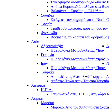
Ένα όμορφο οδοιπορικό για δύο σε Β
Από τα Ευρωπαϊκά σαλόνια στα Βαλ
Βαλκάνια… Ευρώπη… Ελλάδα…
Σουηδία
Σα βγεις στον πηγαιμό για το North 
Τσεχία
Τραβέρσο ανάποδο, πορεία προς τον 
Φινλανδία
Rocinante, το κορίτσι του δρόμου
Σα 
Ασία
Αζερμπαϊτζάν
Α
Ημερολόγια Μοτοσυκλέτας: “Ιράν”
Γεωργία
Ημερολόγια Μοτοσυκλέτας: “Ιράν”
Α
Ιράν
Ν
Ημερολόγια Μοτοσυκλέτας: “Ιράν”
Τουρκία
Αρμενίζοντας Ανατολικά
Γεωργία – Α
Από την Πίνδο στην Τουρκία
Τουρκία
Αμερική
Η.Π.Α.
Ταξιδιωτικό στις Η.Π.Α., στη χώρα 
Αφρική
Μαρόκο
Μαρόκο: Από τον Άτλαντα στη Σαχά