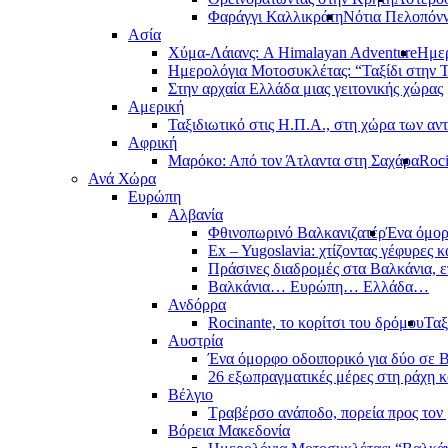
Φαράγγι Καλλικράτη
Νότια Πελοπόν
Ασία
Χύμα-Λάιανς: A Himalayan Adventure
Ημερ
Ημερολόγια Μοτοσυκλέτας: “Ταξίδι στην 
Στην αρχαία Ελλάδα μιας γειτονικής χώρας
Αμερική
Ταξιδιωτικό στις Η.Π.Α., στη χώρα των αν
Αφρική
Μαρόκο: Από τον Άτλαντα στη Σαχάρα
Roci
Ανά Χώρα
Ευρώπη
Αλβανία
Φθινοπωρινό Βαλκανιζατέρ
Ένα όμορ
Ex – Yugoslavia: χτίζοντας γέφυρες κ
Πράσινες διαδρομές στα Βαλκάνια, ε
Βαλκάνια… Ευρώπη… Ελλάδα…
Ανδόρρα
Rocinante, το κορίτσι του δρόμου
Ταξ
Αυστρία
Ένα όμορφο οδοιπορικό για δύο σε Β
26 εξωπραγματικές μέρες στη ράχη κ
Βέλγιο
Τραβέρσο ανάποδο, πορεία προς τον 
Βόρεια Μακεδονία