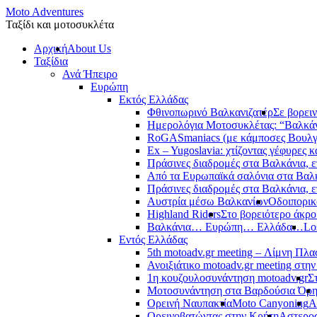
Moto Adventures
Ταξίδι και μοτοσυκλέτα
Αρχική
About Us
Ταξίδια
Ανά Ήπειρο
Ευρώπη
Εκτός Ελλάδας
Φθινοπωρινό Βαλκανιζατέρ
Σε βορει
Ημερολόγια Μοτοσυκλέτας: “Βαλκά
RoGASmaniacs (με κάμποσες Βουλγά
Ex – Yugoslavia: χτίζοντας γέφυρες κ
Πράσινες διαδρομές στα Βαλκάνια, ε
Από τα Ευρωπαϊκά σαλόνια στα Βαλ
Πράσινες διαδρομές στα Βαλκάνια, ε
Αυστρία μέσω Βαλκανίων
Οδοιπορικ
Highland Riders
Στο βορειότερο άκρ
Βαλκάνια… Ευρώπη… Ελλάδα…
Lo
Εντός Ελλάδας
5th motoadv.gr meeting – Λίμνη Πλ
Ανοιξιάτικο motoadv.gr meeting στην
1η κουζουλοσυνάντηση motoadv.gr
Σ
Μοτοσυνάντηση στα Βαρδούσια Όρ
Ορεινή Ναυπακτία
Moto Canyoning
Α
Ορεινοβατώντας στην Κρήτη
Αστεροσ