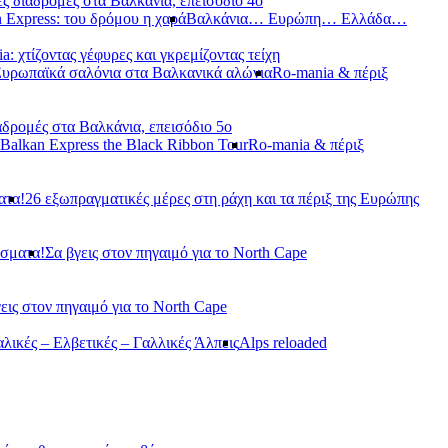
ς διαδρομές στα Βαλκάνια, επεισόδιο 4ο
 Express: του δρόμου η χαρά
Βαλκάνια… Ευρώπη… Ελλάδα…
a: χτίζοντας γέφυρες και γκρεμίζοντας τείχη
Ευρωπαϊκά σαλόνια στα Βαλκανικά αλώνια
Ro-mania & πέριξ
αδρομές στα Βαλκάνια, επεισόδιο 5ο
Balkan Express the Black Ribbon Tour
Ro-mania & πέριξ
ατα!
26 εξωπραγματικές μέρες στη ράχη και τα πέριξ της Ευρώπης
άσματα!
Σα βγεις στον πηγαιμό για το North Cape
εις στον πηγαιμό για το North Cape
αλικές – Ελβετικές – Γαλλικές Άλπεις
Alps reloaded