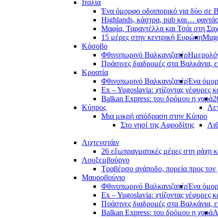
Ιταλία
Ένα όμορφο οδοιπορικό για δύο σε Β
Highlands, κάστρα, pub και… φαντά
Μαφία, Ταραντέλλα και Τσάι στη Σα
15 μέρες στην κεντρική Ευρώπη
Muge
Κόσοβο
Φθινοπωρινό Βαλκανιζατέρ
Ημερολόγ
Πράσινες διαδρομές στα Βαλκάνια, ε
Κροατία
Φθινοπωρινό Βαλκανιζατέρ
Ένα όμορ
Ex – Yugoslavia: χτίζοντας γέφυρες κ
Balkan Express: του δρόμου η χαρά
2
Κύπρος
Λετ
Μια μικρή απόδραση στην Κύπρο
Στο νησί της Αφροδίτης
Λι
Λιχτενστάιν
26 εξωπραγματικές μέρες στη ράχη κ
Λουξεμβούργο
Τραβέρσο ανάποδο, πορεία προς τον 
Μαυροβούνιο
Φθινοπωρινό Βαλκανιζατέρ
Ένα όμορ
Ex – Yugoslavia: χτίζοντας γέφυρες κ
Πράσινες διαδρομές στα Βαλκάνια, ε
Balkan Express: του δρόμου η χαρά
Α