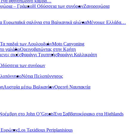
ε ένα φθινοπωρινό καμβά…
οχώρια – Γράμμο
Η Οδύσσεια των συνόρων
Ζαγοροχώρια
α Ευρωπαϊκά σαλόνια στα Βαλκανικά αλώνια
Μένουμε Ελλάδα…
Τα παιδιά των Λουλουδιών
Moto Canyoning
το γαλάζιο
Ορεινοβατώντας στην Κρήτη
ενες σκιές
Φαράγγι Τρυπητής
Φαράγγι Καλλικράτη
Οδύσσεια των συνόρων
ελοπόννησο
Νότια Πελοπόννησος
ρη
Αυστρία μέσω Βαλκανίων
Ορεινή Ναυπακτία
Νοέμβρη στο John O’Groats
Ένα Σαββατοκύριακο στα Highlands
ς Ευρώπης
Los Taxidious Periplanisious