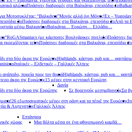
νια”
Ex – Yugoslavia: χτίζοντας γέφυρες και γκρεμίζοντας τείχη
Πράσινε
κανικά αλώνια
Πράσινες διαδρομές στα Βαλκάνια, επεισόδιο 1ο
Balkan
ια Μοτοσυκλέτας: “Βαλκάνια”
Μονός αλλά όχι Μόνος!
Ex – Yugoslavi
πεισόδιο 3ο
Πράσινες διαδρομές στα Βαλκάνια, επεισόδιο 2ο
Από τα 
υστρία μέσω Βαλκανίων
Βαλκάνια… Ευρώπη… Ελλάδα…
νια”
RoGASmaniacs (με κάμποσες Βουλγάρικες πινελιές)
Πράσινες δι
αι γκρεμίζοντας τείχη
Πράσινες διαδρομές στα Βαλκάνια, επεισόδιο 2ο
ίδι στα δύο άκρα της Ευρώπης
Highlands, κάστρα, pub και… φαντάσμ
anisious
Ιταλικές – Ελβετικές – Γαλλικές Άλπεις
 ανάποδο, πορεία προς τον βοριά
Highlands, κάστρα, pub και… φαντ
ότερο άκρο της Ευρώπης
15 μέρες στην κεντρική Ευρώπη
Δανία
ίδι στα δύο άκρα της Ευρώπης
Σε βορεινούς μεσημβρινούς
Σα βγ
σματα!
26 εξωπραγματικές μέρες στη ράχη και τα πέριξ της Ευρώπης
Ιτ
τία & Λιχτενστάιν
Γαλλικές Άλπεις
Επτάνησα
νικής χώρας
Μια βόλτα μέσα σε ένα φθινοπωρινό καμβά…