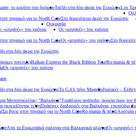
ante, το κορίτσι του δρόμου
Ταξίδι στα δύο άκρα της Ευρώπης
Los Tax
Ολλ
στον πηγαιμό για το North Cape
Στο βορειότερο άκρο της Ευρώπης
Ουκρανία
ι «μηχανές» του χρόνου
Οι «μηχανές» του χρόνου
στον πηγαιμό για το North Cape
Οι «μηχανές» του χρόνου
Στο βορειότ
ίδι στα δύο άκρα της Ευρώπης
ρικες πινελιές)
Balkan Express the Black Ribbon Tour
Ro-mania & πέ
ία
Οι «μηχανές» του χρόνου
Cape
ίδι στα δύο άκρα της Ευρώπης
Το GAS πήγε Mugello
Ιταλικές – Ελβετ
ια Μοτοσυκλέτας: “Βαλκάνια”
Τραβέρσο ανάποδο, πορεία προς τον 
αι γκρεμίζοντας τείχη
Πράσινες διαδρομές στα Βαλκάνια, επεισόδιο 2ο
ur
Σα βγεις στον πηγαιμό για το North Cape
Ro-mania & πέριξ
Αυστρία
Cape
Από τα Ευρωπαϊκά σαλόνια στα Βαλκανικά αλώνια
Οι «μηχανές» 