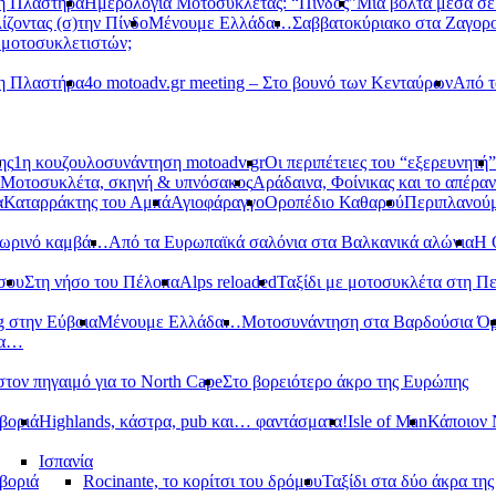
νη Πλαστήρα
Ημερολόγια Μοτοσυκλέτας: “Πίνδος”
Μια βόλτα μέσα σ
ίζοντας (σ)την Πίνδο
Μένουμε Ελλάδα…
Σαββατοκύριακο στα Ζαγορ
 μοτοσυκλετιστών;
νη Πλαστήρα
4ο motoadv.gr meeting – Στο βουνό των Κενταύρων
Από τ
ης
1η κουζουλοσυνάντηση motoadv.gr
Οι περιπέτειες του “εξερευνητή”
Μοτοσυκλέτα, σκηνή & υπνόσακος
Αράδαινα, Φοίνικας και το απέραν
α
Καταρράκτης του Αμπά
Αγιοφάραγγο
Οροπέδιο Καθαρού
Περιπλανούμ
οπωρινό καμβά…
Από τα Ευρωπαϊκά σαλόνια στα Βαλκανικά αλώνια
Η 
σου
Στη νήσο του Πέλοπα
Alps reloaded
Ταξίδι με μοτοσυκλέτα στη Π
g στην Εύβοια
Μένουμε Ελλάδα…
Μοτοσυνάντηση στα Βαρδούσια Ό
δα…
στον πηγαιμό για το North Cape
Στο βορειότερο άκρο της Ευρώπης
βοριά
Highlands, κάστρα, pub και… φαντάσματα!
Isle of Man
Κάποιον 
Ισπανία
βοριά
Rocinante, το κορίτσι του δρόμου
Ταξίδι στα δύο άκρα τη