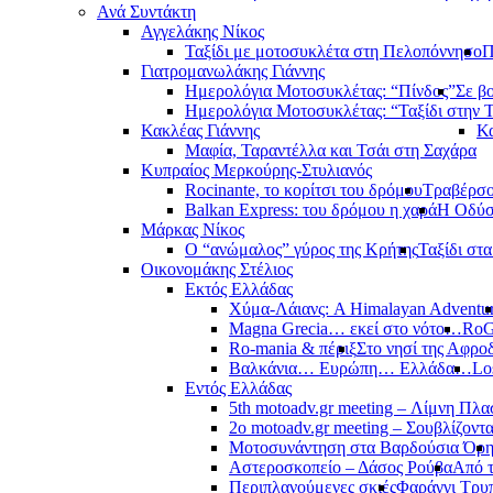
Ανά Συντάκτη
Αγγελάκης Νίκος
Ταξίδι με μοτοσυκλέτα στη Πελοπόννησο
Π
Γιατρομανωλάκης Γιάννης
Ημερολόγια Μοτοσυκλέτας: “Πίνδος”
Σε β
Ημερολόγια Μοτοσυκλέτας: “Ταξίδι στην 
Κακλέας Γιάννης
Κα
Μαφία, Ταραντέλλα και Τσάι στη Σαχάρα
Κυπραίος Μερκούρης-Στυλιανός
Rocinante, το κορίτσι του δρόμου
Τραβέρσο 
Balkan Express: του δρόμου η χαρά
Η Οδύσ
Μάρκας Νίκος
Ο “ανώμαλος” γύρος της Κρήτης
Ταξίδι στ
Οικονομάκης Στέλιος
Εκτός Ελλάδας
Χύμα-Λάιανς: A Himalayan Adventu
Magna Grecia… εκεί στο νότο…
RoG
Ro-mania & πέριξ
Στο νησί της Αφροδ
Βαλκάνια… Ευρώπη… Ελλάδα…
Lo
Εντός Ελλάδας
5th motoadv.gr meeting – Λίμνη Πλ
2ο motoadv.gr meeting – Σουβλίζοντα
Μοτοσυνάντηση στα Βαρδούσια Όρ
Αστεροσκοπείο – Δάσος Ρούβα
Από 
Περιπλανούμενες σκιές
Φαράγγι Τρυ