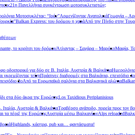
νησος
21η Πανελλήνια συγκέντρωση μοτοσυκλετιστών;
ολόγια Μοτοσυκλέτας: “Ιράν”
Αρμενίζοντας Ανατολικά
Γεωργία – Αρ
Τουρκία”
Balkan Express: του δρόμου η χαρά
Από την Πίνδο στην Τουρ
τιθέσεων
nante, το κορίτσι του δρόμου
Άτλαντας – Σαχάρα – Μαρόκο
Μαφία, Τα
φο οδοιπορικό για δύο σε Β. Ιταλία, Αυστρία & Βαλκάνια
Ημερολόγια
αι γκρεμίζοντας τείχη
Πράσινες διαδρομές στα Βαλκάνια, επεισόδιο 4ο
πεισόδιο 2ο
Από τα Ευρωπαϊκά σαλόνια στα Βαλκανικά αλώνια
Balkan
ίδι στα δύο άκρα της Ευρώπης
Los Taxidious Periplanisious
. Ιταλία, Αυστρία & Βαλκάνια
Τραβέρσο ανάποδο, πορεία προς τον βο
αι τα πέριξ της Ευρώπης
Αυστρία μέσω Βαλκανίων
Alps reloaded
Βαλ
βοριά
Highlands, κάστρα, pub και… φαντάσματα!