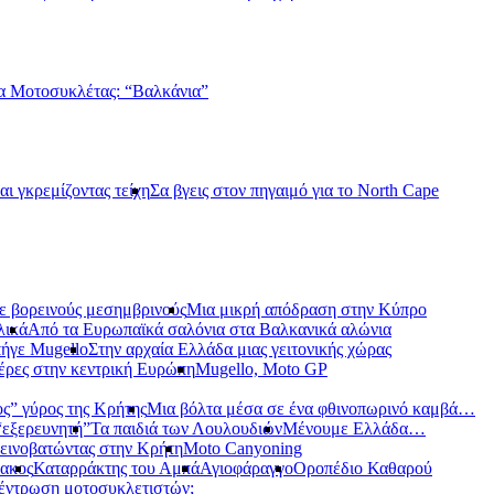
α Μοτοσυκλέτας: “Βαλκάνια”
αι γκρεμίζοντας τείχη
Σα βγεις στον πηγαιμό για το North Cape
ε βορεινούς μεσημβρινούς
Μια μικρή απόδραση στην Κύπρο
λικά
Από τα Ευρωπαϊκά σαλόνια στα Βαλκανικά αλώνια
ήγε Mugello
Στην αρχαία Ελλάδα μιας γειτονικής χώρας
έρες στην κεντρική Ευρώπη
Mugello, Moto GP
ς” γύρος της Κρήτης
Μια βόλτα μέσα σε ένα φθινοπωρινό καμβά…
 “εξερευνητή”
Τα παιδιά των Λουλουδιών
Μένουμε Ελλάδα…
εινοβατώντας στην Κρήτη
Moto Canyoning
ακος
Καταρράκτης του Αμπά
Αγιοφάραγγο
Οροπέδιο Καθαρού
έντρωση μοτοσυκλετιστών;