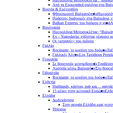
Ημερολόγια Μοτοσυκλέτας: “Βαλκά
Από τα Ευρωπαϊκά σαλόνια στα Βαλ
Βοσνία & Ερζεγοβίνη
Φθινοπωρινό Βαλκανιζατέρ
Ημερολόγ
Πράσινες διαδρομές στα Βαλκάνια, ε
Balkan Express: του δρόμου η χαρά
Α
Βουλγαρία
Ημερολόγια Μοτοσυκλέτας: “Βαλκά
Ex – Yugoslavia: χτίζοντας γέφυρες κ
Οι «μηχανές» του χρόνου
Γαλλία
Rocinante, το κορίτσι του δρόμου
Ταξ
Γαλλικές Άλπεις
Los Taxidious Peripl
Γερμανία
Σε βορεινούς μεσημβρινούς
Τραβέρσο
Αυστρία μέσω Βαλκανίων
Στο βορει
Γιβραλτάρ
Rocinante, το κορίτσι του δρόμου
Ταξ
Ελβετία
Highlands, κάστρα, pub και… φαντά
15 μέρες στην κεντρική Ευρώπη
Ελβε
Ελλάδα
Δωδεκάνησα
Στην αρχαία Ελλάδα μιας γειτο
Ήπειρος