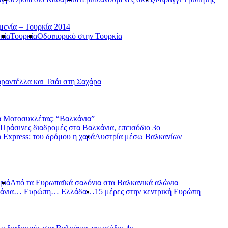
μενία – Τουρκία 2014
κία
Τουρκία
Οδοιπορικό στην Τουρκία
ραντέλλα και Τσάι στη Σαχάρα
 Μοτοσυκλέτας: “Βαλκάνια”
Πράσινες διαδρομές στα Βαλκάνια, επεισόδιο 3ο
 Express: του δρόμου η χαρά
Αυστρία μέσω Βαλκανίων
ριά
Από τα Ευρωπαϊκά σαλόνια στα Βαλκανικά αλώνια
κάνια… Ευρώπη… Ελλάδα…
15 μέρες στην κεντρική Ευρώπη