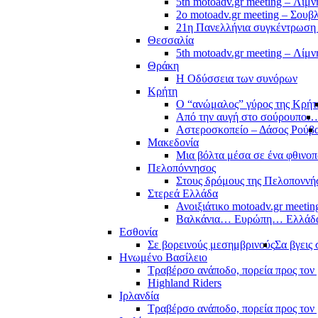
5th motoadv.gr meeting – Λίμ
2ο motoadv.gr meeting – Σουβλ
21η Πανελλήνια συγκέντρωση
Θεσσαλία
5th motoadv.gr meeting – Λίμ
Θράκη
Η Οδύσσεια των συνόρων
Κρήτη
Ο “ανώμαλος” γύρος της Κρήτ
Από την αυγή στο σούρουπο…
Αστεροσκοπείο – Δάσος Ρούβ
Μακεδονία
Μια βόλτα μέσα σε ένα φθιν
Πελοπόννησος
Στους δρόμους της Πελοποννή
Στερεά Ελλάδα
Ανοιξιάτικο motoadv.gr meetin
Βαλκάνια… Ευρώπη… Ελλά
Εσθονία
Σε βορεινούς μεσημβρινούς
Σα βγεις 
Ηνωμένο Βασίλειο
Τραβέρσο ανάποδο, πορεία προς τον 
Highland Riders
Ιρλανδία
Τραβέρσο ανάποδο, πορεία προς τον 