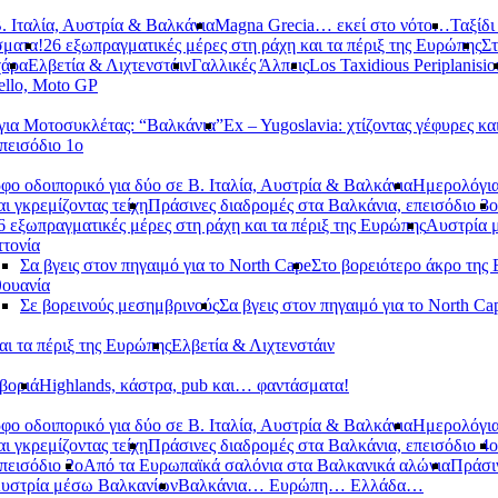
. Ιταλία, Αυστρία & Βαλκάνια
Magna Grecia… εκεί στο νότο…
Ταξίδι
σματα!
26 εξωπραγματικές μέρες στη ράχη και τα πέριξ της Ευρώπης
Στ
χάρα
Ελβετία & Λιχτενστάιν
Γαλλικές Άλπεις
Los Taxidious Periplanisio
llo, Moto GP
ια Μοτοσυκλέτας: “Βαλκάνια”
Ex – Yugoslavia: χτίζοντας γέφυρες κα
πεισόδιο 1ο
φο οδοιπορικό για δύο σε Β. Ιταλία, Αυστρία & Βαλκάνια
Ημερολόγια
αι γκρεμίζοντας τείχη
Πράσινες διαδρομές στα Βαλκάνια, επεισόδιο 3ο
6 εξωπραγματικές μέρες στη ράχη και τα πέριξ της Ευρώπης
Αυστρία 
τονία
Σα βγεις στον πηγαιμό για το North Cape
Στο βορειότερο άκρο της
θουανία
Σε βορεινούς μεσημβρινούς
Σα βγεις στον πηγαιμό για το North Ca
αι τα πέριξ της Ευρώπης
Ελβετία & Λιχτενστάιν
βοριά
Highlands, κάστρα, pub και… φαντάσματα!
φο οδοιπορικό για δύο σε Β. Ιταλία, Αυστρία & Βαλκάνια
Ημερολόγια
αι γκρεμίζοντας τείχη
Πράσινες διαδρομές στα Βαλκάνια, επεισόδιο 4ο
πεισόδιο 2ο
Από τα Ευρωπαϊκά σαλόνια στα Βαλκανικά αλώνια
Πράσιν
υστρία μέσω Βαλκανίων
Βαλκάνια… Ευρώπη… Ελλάδα…