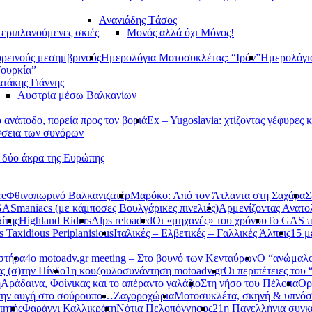
Ανανιάδης Tάσος
εριπλανούμενες σκιές
Μονός αλλά όχι Μόνος!
ορεινούς μεσημβρινούς
Ημερολόγια Μοτοσυκλέτας: “Ιράν”
Ημερολόγι
Τουρκία”
τάκης Γιάννης
Αυστρία μέσω Βαλκανίων
ανάποδο, πορεία προς τον βοριά
Ex – Yugoslavia: χτίζοντας γέφυρες κ
σεια των συνόρων
α δύο άκρα της Ευρώπης
re
Φθινοπωρινό Βαλκανιζατέρ
Μαρόκο: Από τον Άτλαντα στη Σαχάρα
Σ
ASmaniacs (με κάμποσες Βουλγάρικες πινελιές)
Αρμενίζοντας Ανατο
ίτης
Highland Riders
Alps reloaded
Οι «μηχανές» του χρόνου
Το GAS π
s Taxidious Periplanisious
Ιταλικές – Ελβετικές – Γαλλικές Άλπεις
15 μ
αστήρα
4ο motoadv.gr meeting – Στο βουνό των Κενταύρων
Ο “ανώμαλο
ς (σ)την Πίνδο
1η κουζουλοσυνάντηση motoadv.gr
Οι περιπέτειες του
η
Αράδαινα, Φοίνικας και το απέραντο γαλάζιο
Στη νήσο του Πέλοπα
Ορ
την αυγή στο σούρουπο…
Ζαγοροχώρια
Μοτοσυκλέτα, σκηνή & υπνόσ
πητής
Φαράγγι Καλλικράτη
Νότια Πελοπόννησος
21η Πανελλήνια συγκ