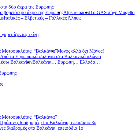
 στα δύο άκρα της Ευρώπης
ο βορειότερο άκρο της Ευρώπης
Alps reloaded
Το GAS πήγε Mugello
us
Ιταλικές – Ελβετικές – Γαλλικές Άλπεις
ι γκρεμίζοντας τείχη
 Μοτοσυκλέτας: “Βαλκάνια”
Μονός αλλά όχι Μόνος!
Από τα Ευρωπαϊκά σαλόνια στα Βαλκανικά αλώνια
μέσω Βαλκανίων
Βαλκάνια… Ευρώπη… Ελλάδα…
 Ευρώπης
pe
 Μοτοσυκλέτας: “Βαλκάνια”
Πράσινες διαδρομές στα Βαλκάνια, επεισόδιο 3ο
ες διαδρομές στα Βαλκάνια, επεισόδιο 1ο