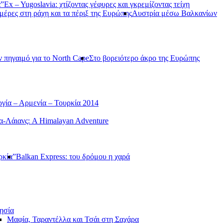
α”
Ex – Yugoslavia: χτίζοντας γέφυρες και γκρεμίζοντας τείχη
μέρες στη ράχη και τα πέριξ της Ευρώπης
Αυστρία μέσω Βαλκανίων
ν πηγαιμό για το North Cape
Στο βορειότερο άκρο της Ευρώπης
γία – Αρμενία – Τουρκία 2014
-Λάιανς: A Himalayan Adventure
ρκία”
Balkan Express: του δρόμου η χαρά
ησία
Μαφία, Ταραντέλλα και Τσάι στη Σαχάρα