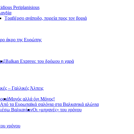
idious Periplanisious
ανδία
Τραβέρσο ανάποδο, πορεία προς τον βοριά
ερο άκρο της Ευρώπης
ριξ
Balkan Express: του δρόμου η χαρά
ικές – Γαλλικές Άλπεις
βοριά
Μονός αλλά όχι Μόνος!
Από τα Ευρωπαϊκά σαλόνια στα Βαλκανικά αλώνια
 μέσω Βαλκανίων
Οι «μηχανές» του χρόνου
του χρόνου