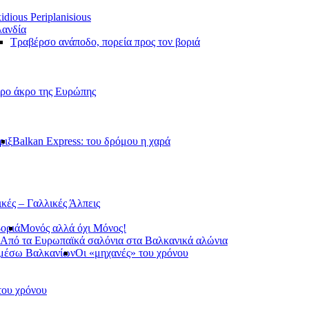
idious Periplanisious
ανδία
Τραβέρσο ανάποδο, πορεία προς τον βοριά
ερο άκρο της Ευρώπης
ριξ
Balkan Express: του δρόμου η χαρά
ικές – Γαλλικές Άλπεις
βοριά
Μονός αλλά όχι Μόνος!
Από τα Ευρωπαϊκά σαλόνια στα Βαλκανικά αλώνια
 μέσω Βαλκανίων
Οι «μηχανές» του χρόνου
του χρόνου