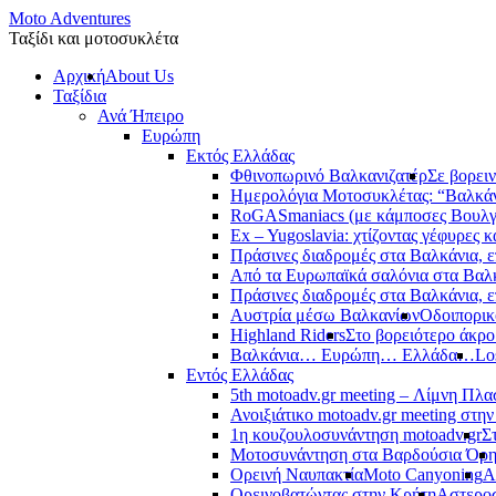
Moto Adventures
Ταξίδι και μοτοσυκλέτα
Αρχική
About Us
Ταξίδια
Ανά Ήπειρο
Ευρώπη
Εκτός Ελλάδας
Φθινοπωρινό Βαλκανιζατέρ
Σε βορει
Ημερολόγια Μοτοσυκλέτας: “Βαλκά
RoGASmaniacs (με κάμποσες Βουλγά
Ex – Yugoslavia: χτίζοντας γέφυρες κ
Πράσινες διαδρομές στα Βαλκάνια, ε
Από τα Ευρωπαϊκά σαλόνια στα Βαλ
Πράσινες διαδρομές στα Βαλκάνια, ε
Αυστρία μέσω Βαλκανίων
Οδοιπορικ
Highland Riders
Στο βορειότερο άκρ
Βαλκάνια… Ευρώπη… Ελλάδα…
Lo
Εντός Ελλάδας
5th motoadv.gr meeting – Λίμνη Πλ
Ανοιξιάτικο motoadv.gr meeting στην
1η κουζουλοσυνάντηση motoadv.gr
Σ
Μοτοσυνάντηση στα Βαρδούσια Όρ
Ορεινή Ναυπακτία
Moto Canyoning
Α
Ορεινοβατώντας στην Κρήτη
Αστεροσ