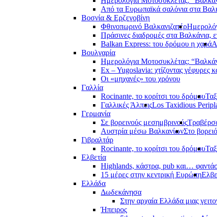
Ημερολόγια Μοτοσυκλέτας: “Βαλκά
Από τα Ευρωπαϊκά σαλόνια στα Βαλ
Βοσνία & Ερζεγοβίνη
Φθινοπωρινό Βαλκανιζατέρ
Ημερολόγ
Πράσινες διαδρομές στα Βαλκάνια, ε
Balkan Express: του δρόμου η χαρά
Α
Βουλγαρία
Ημερολόγια Μοτοσυκλέτας: “Βαλκά
Ex – Yugoslavia: χτίζοντας γέφυρες κ
Οι «μηχανές» του χρόνου
Γαλλία
Rocinante, το κορίτσι του δρόμου
Ταξ
Γαλλικές Άλπεις
Los Taxidious Peripl
Γερμανία
Σε βορεινούς μεσημβρινούς
Τραβέρσο
Αυστρία μέσω Βαλκανίων
Στο βορει
Γιβραλτάρ
Rocinante, το κορίτσι του δρόμου
Ταξ
Ελβετία
Highlands, κάστρα, pub και… φαντά
15 μέρες στην κεντρική Ευρώπη
Ελβε
Ελλάδα
Δωδεκάνησα
Στην αρχαία Ελλάδα μιας γειτο
Ήπειρος