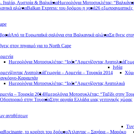
. Ιταλία, Αυστρία & Βαλκάνια
Ημερολόγια Μοτοσυκλέτας: “Βαλκάνι
κανικά αλώνια
Balkan Express: του δρόμου η χαρά
26 εξωπραγματικές 
Cape
βοριά
Από τα Ευρωπαϊκά σαλόνια στα Βαλκανικά αλώνια
Σα βγεις στο
βγεις στον πηγαιμό για το North Cape
ρμενία
Ημερολόγια Μοτοσυκλέτας: “Ιράν”
Αρμενίζοντας Ανατολικά
Γεωρ
Ινδία
ρμενίζοντας Ανατολικά
Γεωργία – Αρμενία – Τουρκία 2014
Χύμα
αγκόρνο-Καραμπάχ
Ημερολόγια Μοτοσυκλέτας: “Ιράν”
Αρμενίζοντας Ανατολικά
ρμενία – Τουρκία 2014
Ημερολόγια Μοτοσυκλέτας: “Ταξίδι στην Του
Οδοιπορικό στην Τουρκία
Στην αρχαία Ελλάδα μιας γειτονικής χώρας
των αντιθέσεων
Τυν
ρα
Rocinante, το κορίτσι του δρόμου
Άτλαντας – Σαχάρα – Μαρόκο