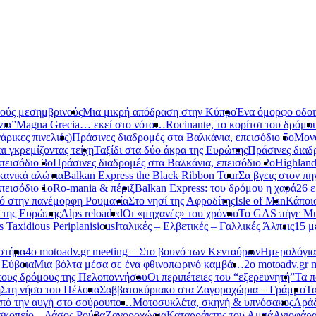
νούς μεσημβρινούς
Μια μικρή απόδραση στην Κύπρο
Ένα όμορφο οδοιπ
νια”
Magna Grecia… εκεί στο νότο…
Rocinante, το κορίτσι του δρόμο
ρικες πινελιές)
Πράσινες διαδρομές στα Βαλκάνια, επεισόδιο 5ο
Μονό
αι γκρεμίζοντας τείχη
Ταξίδι στα δύο άκρα της Ευρώπης
Πράσινες διαδ
πεισόδιο 3ο
Πράσινες διαδρομές στα Βαλκάνια, επεισόδιο 2ο
Highland
κανικά αλώνια
Balkan Express the Black Ribbon Tour
Σα βγεις στον πη
πεισόδιο 1ο
Ro-mania & πέριξ
Balkan Express: του δρόμου η χαρά
26 ε
ό στην πανέμορφη Ρουμανία
Στο νησί της Αφροδίτης
Isle of Man
Κάποι
ο της Ευρώπης
Alps reloaded
Οι «μηχανές» του χρόνου
Το GAS πήγε Mu
s Taxidious Periplanisious
Ιταλικές – Ελβετικές – Γαλλικές Άλπεις
15 μ
αστήρα
4ο motoadv.gr meeting – Στο βουνό των Κενταύρων
Ημερολόγια
 Εύβοια
Μια βόλτα μέσα σε ένα φθινοπωρινό καμβά…
2ο motoadv.gr 
τους δρόμους της Πελοποννήσου
Οι περιπέτειες του “εξερευνητή”
Τα π
η
Στη νήσο του Πέλοπα
Σαββατοκύριακο στα Ζαγοροχώρια – Γράμμο
Τα
πό την αυγή στο σούρουπο…
Μοτοσυκλέτα, σκηνή & υπνόσακος
Αράδ
κοπείο – Δάσος Ρούβα
Ζαγοροχώρια
Καταρράκτης του Αμπά
Αγιοφάρ