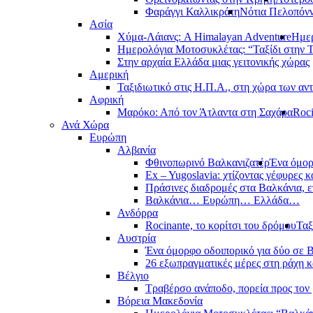
Φαράγγι Καλλικράτη
Νότια Πελοπόν
Ασία
Χύμα-Λάιανς: A Himalayan Adventure
Ημερ
Ημερολόγια Μοτοσυκλέτας: “Ταξίδι στην 
Στην αρχαία Ελλάδα μιας γειτονικής χώρας
Αμερική
Ταξιδιωτικό στις Η.Π.Α., στη χώρα των αν
Αφρική
Μαρόκο: Από τον Άτλαντα στη Σαχάρα
Roci
Ανά Χώρα
Ευρώπη
Αλβανία
Φθινοπωρινό Βαλκανιζατέρ
Ένα όμορ
Ex – Yugoslavia: χτίζοντας γέφυρες κ
Πράσινες διαδρομές στα Βαλκάνια, ε
Βαλκάνια… Ευρώπη… Ελλάδα…
Ανδόρρα
Rocinante, το κορίτσι του δρόμου
Ταξ
Αυστρία
Ένα όμορφο οδοιπορικό για δύο σε Β
26 εξωπραγματικές μέρες στη ράχη κ
Βέλγιο
Τραβέρσο ανάποδο, πορεία προς τον 
Βόρεια Μακεδονία