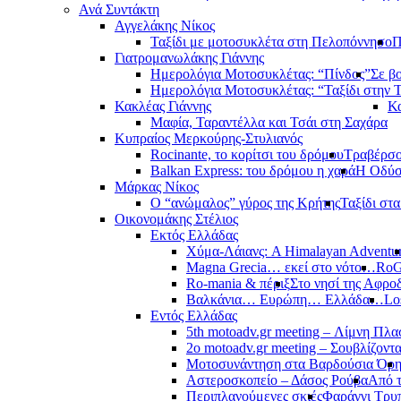
Ανά Συντάκτη
Αγγελάκης Νίκος
Ταξίδι με μοτοσυκλέτα στη Πελοπόννησο
Π
Γιατρομανωλάκης Γιάννης
Ημερολόγια Μοτοσυκλέτας: “Πίνδος”
Σε β
Ημερολόγια Μοτοσυκλέτας: “Ταξίδι στην 
Κακλέας Γιάννης
Κα
Μαφία, Ταραντέλλα και Τσάι στη Σαχάρα
Κυπραίος Μερκούρης-Στυλιανός
Rocinante, το κορίτσι του δρόμου
Τραβέρσο 
Balkan Express: του δρόμου η χαρά
Η Οδύσ
Μάρκας Νίκος
Ο “ανώμαλος” γύρος της Κρήτης
Ταξίδι στ
Οικονομάκης Στέλιος
Εκτός Ελλάδας
Χύμα-Λάιανς: A Himalayan Adventu
Magna Grecia… εκεί στο νότο…
RoG
Ro-mania & πέριξ
Στο νησί της Αφροδ
Βαλκάνια… Ευρώπη… Ελλάδα…
Lo
Εντός Ελλάδας
5th motoadv.gr meeting – Λίμνη Πλ
2ο motoadv.gr meeting – Σουβλίζοντα
Μοτοσυνάντηση στα Βαρδούσια Όρ
Αστεροσκοπείο – Δάσος Ρούβα
Από 
Περιπλανούμενες σκιές
Φαράγγι Τρυ