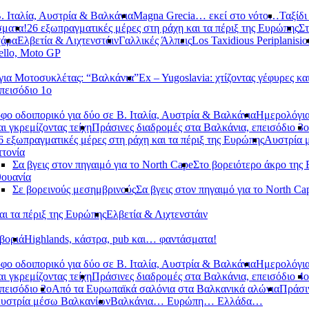
. Ιταλία, Αυστρία & Βαλκάνια
Magna Grecia… εκεί στο νότο…
Ταξίδι
σματα!
26 εξωπραγματικές μέρες στη ράχη και τα πέριξ της Ευρώπης
Στ
χάρα
Ελβετία & Λιχτενστάιν
Γαλλικές Άλπεις
Los Taxidious Periplanisio
llo, Moto GP
ια Μοτοσυκλέτας: “Βαλκάνια”
Ex – Yugoslavia: χτίζοντας γέφυρες κα
πεισόδιο 1ο
φο οδοιπορικό για δύο σε Β. Ιταλία, Αυστρία & Βαλκάνια
Ημερολόγια
αι γκρεμίζοντας τείχη
Πράσινες διαδρομές στα Βαλκάνια, επεισόδιο 3ο
6 εξωπραγματικές μέρες στη ράχη και τα πέριξ της Ευρώπης
Αυστρία 
τονία
Σα βγεις στον πηγαιμό για το North Cape
Στο βορειότερο άκρο της
θουανία
Σε βορεινούς μεσημβρινούς
Σα βγεις στον πηγαιμό για το North Ca
αι τα πέριξ της Ευρώπης
Ελβετία & Λιχτενστάιν
βοριά
Highlands, κάστρα, pub και… φαντάσματα!
φο οδοιπορικό για δύο σε Β. Ιταλία, Αυστρία & Βαλκάνια
Ημερολόγια
αι γκρεμίζοντας τείχη
Πράσινες διαδρομές στα Βαλκάνια, επεισόδιο 4ο
πεισόδιο 2ο
Από τα Ευρωπαϊκά σαλόνια στα Βαλκανικά αλώνια
Πράσιν
υστρία μέσω Βαλκανίων
Βαλκάνια… Ευρώπη… Ελλάδα…