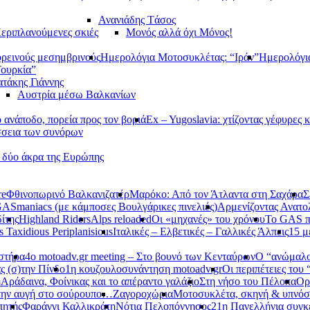
Ανανιάδης Tάσος
εριπλανούμενες σκιές
Μονός αλλά όχι Μόνος!
ορεινούς μεσημβρινούς
Ημερολόγια Μοτοσυκλέτας: “Ιράν”
Ημερολόγι
Τουρκία”
τάκης Γιάννης
Αυστρία μέσω Βαλκανίων
ανάποδο, πορεία προς τον βοριά
Ex – Yugoslavia: χτίζοντας γέφυρες κ
σεια των συνόρων
α δύο άκρα της Ευρώπης
re
Φθινοπωρινό Βαλκανιζατέρ
Μαρόκο: Από τον Άτλαντα στη Σαχάρα
Σ
ASmaniacs (με κάμποσες Βουλγάρικες πινελιές)
Αρμενίζοντας Ανατο
ίτης
Highland Riders
Alps reloaded
Οι «μηχανές» του χρόνου
Το GAS π
s Taxidious Periplanisious
Ιταλικές – Ελβετικές – Γαλλικές Άλπεις
15 μ
αστήρα
4ο motoadv.gr meeting – Στο βουνό των Κενταύρων
Ο “ανώμαλο
ς (σ)την Πίνδο
1η κουζουλοσυνάντηση motoadv.gr
Οι περιπέτειες του
η
Αράδαινα, Φοίνικας και το απέραντο γαλάζιο
Στη νήσο του Πέλοπα
Ορ
την αυγή στο σούρουπο…
Ζαγοροχώρια
Μοτοσυκλέτα, σκηνή & υπνόσ
πητής
Φαράγγι Καλλικράτη
Νότια Πελοπόννησος
21η Πανελλήνια συγκ