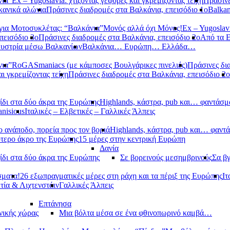
νια”
Ex – Yugoslavia: χτίζοντας γέφυρες και γκρεμίζοντας τείχη
Πράσινε
κανικά αλώνια
Πράσινες διαδρομές στα Βαλκάνια, επεισόδιο 1ο
Balkan
ια Μοτοσυκλέτας: “Βαλκάνια”
Μονός αλλά όχι Μόνος!
Ex – Yugoslavi
πεισόδιο 3ο
Πράσινες διαδρομές στα Βαλκάνια, επεισόδιο 2ο
Από τα 
υστρία μέσω Βαλκανίων
Βαλκάνια… Ευρώπη… Ελλάδα…
νια”
RoGASmaniacs (με κάμποσες Βουλγάρικες πινελιές)
Πράσινες δι
αι γκρεμίζοντας τείχη
Πράσινες διαδρομές στα Βαλκάνια, επεισόδιο 2ο
ίδι στα δύο άκρα της Ευρώπης
Highlands, κάστρα, pub και… φαντάσμ
anisious
Ιταλικές – Ελβετικές – Γαλλικές Άλπεις
 ανάποδο, πορεία προς τον βοριά
Highlands, κάστρα, pub και… φαντ
ότερο άκρο της Ευρώπης
15 μέρες στην κεντρική Ευρώπη
Δανία
ίδι στα δύο άκρα της Ευρώπης
Σε βορεινούς μεσημβρινούς
Σα βγ
σματα!
26 εξωπραγματικές μέρες στη ράχη και τα πέριξ της Ευρώπης
Ιτ
τία & Λιχτενστάιν
Γαλλικές Άλπεις
Επτάνησα
νικής χώρας
Μια βόλτα μέσα σε ένα φθινοπωρινό καμβά…