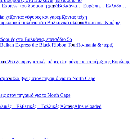
ς διαδρομές στα Βαλκάνια, επεισόδιο 4ο
 Express: του δρόμου η χαρά
Βαλκάνια… Ευρώπη… Ελλάδα…
a: χτίζοντας γέφυρες και γκρεμίζοντας τείχη
Ευρωπαϊκά σαλόνια στα Βαλκανικά αλώνια
Ro-mania & πέριξ
αδρομές στα Βαλκάνια, επεισόδιο 5ο
Balkan Express the Black Ribbon Tour
Ro-mania & πέριξ
ατα!
26 εξωπραγματικές μέρες στη ράχη και τα πέριξ της Ευρώπης
άσματα!
Σα βγεις στον πηγαιμό για το North Cape
εις στον πηγαιμό για το North Cape
αλικές – Ελβετικές – Γαλλικές Άλπεις
Alps reloaded