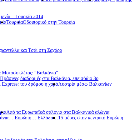
μενία – Τουρκία 2014
κία
Τουρκία
Οδοιπορικό στην Τουρκία
ραντέλλα και Τσάι στη Σαχάρα
 Μοτοσυκλέτας: “Βαλκάνια”
Πράσινες διαδρομές στα Βαλκάνια, επεισόδιο 3ο
 Express: του δρόμου η χαρά
Αυστρία μέσω Βαλκανίων
ριά
Από τα Ευρωπαϊκά σαλόνια στα Βαλκανικά αλώνια
κάνια… Ευρώπη… Ελλάδα…
15 μέρες στην κεντρική Ευρώπη