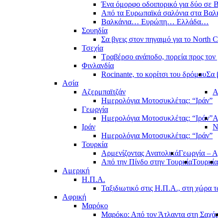
Ένα όμορφο οδοιπορικό για δύο σε Β
Από τα Ευρωπαϊκά σαλόνια στα Βαλ
Βαλκάνια… Ευρώπη… Ελλάδα…
Σουηδία
Σα βγεις στον πηγαιμό για το North 
Τσεχία
Τραβέρσο ανάποδο, πορεία προς τον 
Φινλανδία
Rocinante, το κορίτσι του δρόμου
Σα 
Ασία
Αζερμπαϊτζάν
Α
Ημερολόγια Μοτοσυκλέτας: “Ιράν”
Γεωργία
Ημερολόγια Μοτοσυκλέτας: “Ιράν”
Α
Ιράν
Ν
Ημερολόγια Μοτοσυκλέτας: “Ιράν”
Τουρκία
Αρμενίζοντας Ανατολικά
Γεωργία – Α
Από την Πίνδο στην Τουρκία
Τουρκία
Αμερική
Η.Π.Α.
Ταξιδιωτικό στις Η.Π.Α., στη χώρα 
Αφρική
Μαρόκο
Μαρόκο: Από τον Άτλαντα στη Σαχά