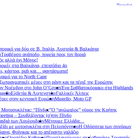
ορικό για δύο σε Β. Ιταλία, Αυστρία & Βαλκάνια
υ
Τραβέρσο ανάποδο, πορεία προς τον βοριά
ς αλλά όχι Μόνος!
ρομές στα Βαλκάνια, επεισόδιο 4ο
s, κάστρα, pub και… φαντάσματα!
γαιμό για το North Cape
ξωπραγματικές μέρες στη ράχη και τα πέριξ της Ευρώπης
ον Νοέμβρη στο John O’Groats
Ένα Σαββατοκύριακο στα Highlands
gello
Ελβετία & Λιχτενστάιν
Γαλλικές Άλπεις
έρες στην κεντρική Ευρώπη
Mugello, Moto GP
 Μοτοσυκλέτας: “Πίνδος”
Ο “ανώμαλος” γύρος της Κρήτης
meeting – Σουβλίζοντας (σ)την Πίνδο
αιδιά των Λουλουδιών
Μένουμε Ελλάδα…
ξίδι με μοτοσυκλέτα στη Πελοπόννησο
Η Οδύσσεια των συνόρων
αινα, Φοίνικας και το απέραντο γαλάζιο
αγγο
Οροπέδιο Καθαρού
Περιπλανούμενες σκιές
Φαράγγι Τρυπητής