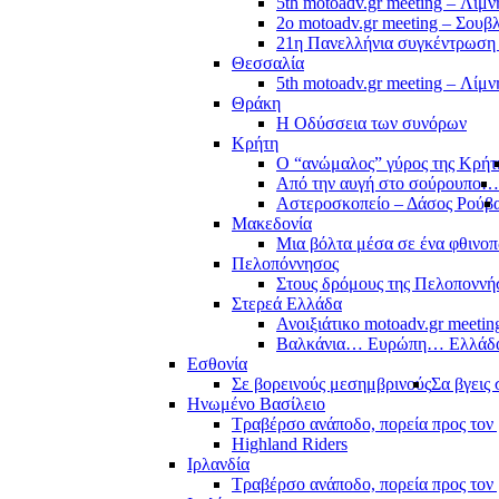
5th motoadv.gr meeting – Λίμ
2ο motoadv.gr meeting – Σουβλ
21η Πανελλήνια συγκέντρωση
Θεσσαλία
5th motoadv.gr meeting – Λίμ
Θράκη
Η Οδύσσεια των συνόρων
Κρήτη
Ο “ανώμαλος” γύρος της Κρήτ
Από την αυγή στο σούρουπο…
Αστεροσκοπείο – Δάσος Ρούβ
Μακεδονία
Μια βόλτα μέσα σε ένα φθιν
Πελοπόννησος
Στους δρόμους της Πελοποννή
Στερεά Ελλάδα
Ανοιξιάτικο motoadv.gr meetin
Βαλκάνια… Ευρώπη… Ελλά
Εσθονία
Σε βορεινούς μεσημβρινούς
Σα βγεις 
Ηνωμένο Βασίλειο
Τραβέρσο ανάποδο, πορεία προς τον 
Highland Riders
Ιρλανδία
Τραβέρσο ανάποδο, πορεία προς τον 