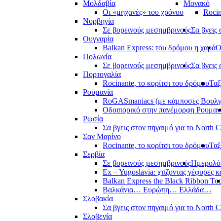
Μολδαβία
Μονακό
Οι «μηχανές» του χρόνου
Rocin
Νορβηγία
Σε βορεινούς μεσημβρινούς
Σα βγεις 
Ουγγαρία
Balkan Express: του δρόμου η χαρά
Ο
Πολωνία
Σε βορεινούς μεσημβρινούς
Σα βγεις 
Πορτογαλία
Rocinante, το κορίτσι του δρόμου
Ταξ
Ρουμανία
RoGASmaniacs (με κάμποσες Βουλγά
Οδοιπορικό στην πανέμορφη Ρουμαν
Ρωσία
Σα βγεις στον πηγαιμό για το North 
Σαν Μαρίνο
Rocinante, το κορίτσι του δρόμου
Ταξ
Σερβία
Σε βορεινούς μεσημβρινούς
Ημερολόγ
Ex – Yugoslavia: χτίζοντας γέφυρες κ
Balkan Express the Black Ribbon To
Βαλκάνια… Ευρώπη… Ελλάδα…
Σλοβακία
Σα βγεις στον πηγαιμό για το North 
Σλοβενία