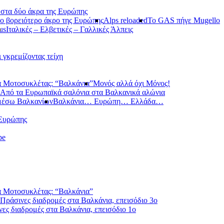
 στα δύο άκρα της Ευρώπης
ο βορειότερο άκρο της Ευρώπης
Alps reloaded
Το GAS πήγε Mugello
us
Ιταλικές – Ελβετικές – Γαλλικές Άλπεις
ι γκρεμίζοντας τείχη
 Μοτοσυκλέτας: “Βαλκάνια”
Μονός αλλά όχι Μόνος!
Από τα Ευρωπαϊκά σαλόνια στα Βαλκανικά αλώνια
μέσω Βαλκανίων
Βαλκάνια… Ευρώπη… Ελλάδα…
 Ευρώπης
pe
 Μοτοσυκλέτας: “Βαλκάνια”
Πράσινες διαδρομές στα Βαλκάνια, επεισόδιο 3ο
ες διαδρομές στα Βαλκάνια, επεισόδιο 1ο