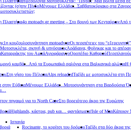
νη Πλαστήρα
Ημερολόγια Μοτοσυκλέτας: “Πίνδος”
Μια βόλτα μέσα σ
ίζοντας (σ)την Πίνδο
Μένουμε Ελλάδα…
Σαββατοκύριακο στα Ζαγορ
 μοτοσυκλετιστών;
νη Πλαστήρα
4ο motoadv.gr meeting – Στο βουνό των Κενταύρων
Από τ
ης
1η κουζουλοσυνάντηση motoadv.gr
Οι περιπέτειες του “εξερευνητή”
Μοτοσυκλέτα, σκηνή & υπνόσακος
Αράδαινα, Φοίνικας και το απέραν
α
Καταρράκτης του Αμπά
Αγιοφάραγγο
Οροπέδιο Καθαρού
Περιπλανούμ
οπωρινό καμβά…
Από τα Ευρωπαϊκά σαλόνια στα Βαλκανικά αλώνια
Η 
σου
Στη νήσο του Πέλοπα
Alps reloaded
Ταξίδι με μοτοσυκλέτα στη Π
g στην Εύβοια
Μένουμε Ελλάδα…
Μοτοσυνάντηση στα Βαρδούσια Ό
δα…
στον πηγαιμό για το North Cape
Στο βορειότερο άκρο της Ευρώπης
βοριά
Highlands, κάστρα, pub και… φαντάσματα!
Isle of Man
Κάποιον 
Ισπανία
βοριά
Rocinante, το κορίτσι του δρόμου
Ταξίδι στα δύο άκρα τη