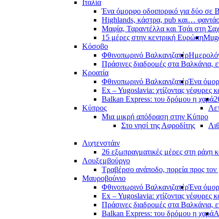
Ιταλία
Ένα όμορφο οδοιπορικό για δύο σε Β
Highlands, κάστρα, pub και… φαντά
Μαφία, Ταραντέλλα και Τσάι στη Σα
15 μέρες στην κεντρική Ευρώπη
Muge
Κόσοβο
Φθινοπωρινό Βαλκανιζατέρ
Ημερολόγ
Πράσινες διαδρομές στα Βαλκάνια, ε
Κροατία
Φθινοπωρινό Βαλκανιζατέρ
Ένα όμορ
Ex – Yugoslavia: χτίζοντας γέφυρες κ
Balkan Express: του δρόμου η χαρά
2
Κύπρος
Λετ
Μια μικρή απόδραση στην Κύπρο
Στο νησί της Αφροδίτης
Λι
Λιχτενστάιν
26 εξωπραγματικές μέρες στη ράχη κ
Λουξεμβούργο
Τραβέρσο ανάποδο, πορεία προς τον 
Μαυροβούνιο
Φθινοπωρινό Βαλκανιζατέρ
Ένα όμορ
Ex – Yugoslavia: χτίζοντας γέφυρες κ
Πράσινες διαδρομές στα Βαλκάνια, ε
Balkan Express: του δρόμου η χαρά
Α