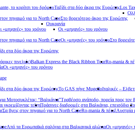
ante, το κορίτσι του δρόμου
Ταξίδι στα δύο άκρα της Ευρώπης
Los Tax
Ολλ
στον πηγαιμό για το North Cape
Στο βορειότερο άκρο της Ευρώπης
Ουκρανία
ι «μηχανές» του χρόνου
Οι «μηχανές» του χρόνου
στον πηγαιμό για το North Cape
Οι «μηχανές» του χρόνου
Στο βορειότ
ίδι στα δύο άκρα της Ευρώπης
ρικες πινελιές)
Balkan Express the Black Ribbon Tour
Ro-mania & πέ
ία
Οι «μηχανές» του χρόνου
Cape
ίδι στα δύο άκρα της Ευρώπης
Το GAS πήγε Mugello
Ιταλικές – Ελβετ
ια Μοτοσυκλέτας: “Βαλκάνια”
Τραβέρσο ανάποδο, πορεία προς τον 
αι γκρεμίζοντας τείχη
Πράσινες διαδρομές στα Βαλκάνια, επεισόδιο 2ο
ur
Σα βγεις στον πηγαιμό για το North Cape
Ro-mania & πέριξ
Αυστρία
Cape
Από τα Ευρωπαϊκά σαλόνια στα Βαλκανικά αλώνια
Οι «μηχανές» 