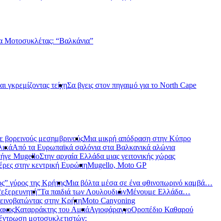
α Μοτοσυκλέτας: “Βαλκάνια”
αι γκρεμίζοντας τείχη
Σα βγεις στον πηγαιμό για το North Cape
ε βορεινούς μεσημβρινούς
Μια μικρή απόδραση στην Κύπρο
λικά
Από τα Ευρωπαϊκά σαλόνια στα Βαλκανικά αλώνια
ήγε Mugello
Στην αρχαία Ελλάδα μιας γειτονικής χώρας
έρες στην κεντρική Ευρώπη
Mugello, Moto GP
ς” γύρος της Κρήτης
Μια βόλτα μέσα σε ένα φθινοπωρινό καμβά…
 “εξερευνητή”
Τα παιδιά των Λουλουδιών
Μένουμε Ελλάδα…
εινοβατώντας στην Κρήτη
Moto Canyoning
ακος
Καταρράκτης του Αμπά
Αγιοφάραγγο
Οροπέδιο Καθαρού
έντρωση μοτοσυκλετιστών;