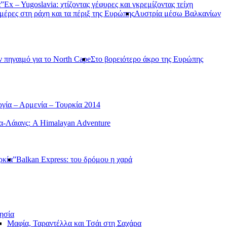
α”
Ex – Yugoslavia: χτίζοντας γέφυρες και γκρεμίζοντας τείχη
μέρες στη ράχη και τα πέριξ της Ευρώπης
Αυστρία μέσω Βαλκανίων
ν πηγαιμό για το North Cape
Στο βορειότερο άκρο της Ευρώπης
γία – Αρμενία – Τουρκία 2014
-Λάιανς: A Himalayan Adventure
ρκία”
Balkan Express: του δρόμου η χαρά
ησία
Μαφία, Ταραντέλλα και Τσάι στη Σαχάρα