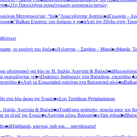
νησος
21η Πανελλήνια συγκέντρωση μοτοσυκλετιστών;
ολόγια Μοτοσυκλέτας: “Ιράν”
Αρμενίζοντας Ανατολικά
Γεωργία – Αρ
Τουρκία”
Balkan Express: του δρόμου η χαρά
Από την Πίνδο στην Τουρ
τιθέσεων
nante, το κορίτσι του δρόμου
Άτλαντας – Σαχάρα – Μαρόκο
Μαφία, Τα
φο οδοιπορικό για δύο σε Β. Ιταλία, Αυστρία & Βαλκάνια
Ημερολόγια
αι γκρεμίζοντας τείχη
Πράσινες διαδρομές στα Βαλκάνια, επεισόδιο 4ο
πεισόδιο 2ο
Από τα Ευρωπαϊκά σαλόνια στα Βαλκανικά αλώνια
Balkan
ίδι στα δύο άκρα της Ευρώπης
Los Taxidious Periplanisious
. Ιταλία, Αυστρία & Βαλκάνια
Τραβέρσο ανάποδο, πορεία προς τον βο
αι τα πέριξ της Ευρώπης
Αυστρία μέσω Βαλκανίων
Alps reloaded
Βαλ
βοριά
Highlands, κάστρα, pub και… φαντάσματα!