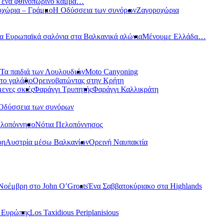
ε ένα φθινοπωρινό καμβά…
οχώρια – Γράμμο
Η Οδύσσεια των συνόρων
Ζαγοροχώρια
α Ευρωπαϊκά σαλόνια στα Βαλκανικά αλώνια
Μένουμε Ελλάδα…
Τα παιδιά των Λουλουδιών
Moto Canyoning
το γαλάζιο
Ορεινοβατώντας στην Κρήτη
ενες σκιές
Φαράγγι Τρυπητής
Φαράγγι Καλλικράτη
Οδύσσεια των συνόρων
ελοπόννησο
Νότια Πελοπόννησος
ρη
Αυστρία μέσω Βαλκανίων
Ορεινή Ναυπακτία
Νοέμβρη στο John O’Groats
Ένα Σαββατοκύριακο στα Highlands
ς Ευρώπης
Los Taxidious Periplanisious