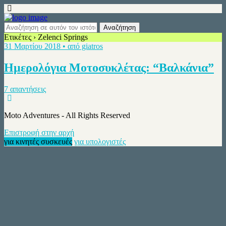
Ετικέτες › Zelenci Springs
31 Μαρτίου 2018 • από giatros
Ημερολόγια Μοτοσυκλέτας: “Βαλκάνια”
7 απαντήσεις
Moto Adventures - All Rights Reserved
Επιστροφή στην αρχή
για κινητές συσκευές
για υπολογιστές