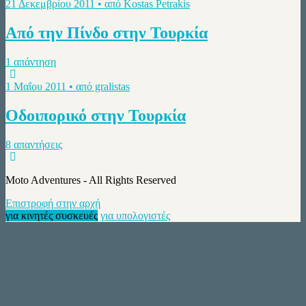
21 Δεκεμβρίου 2011 • από Kostas Petrakis
Από την Πίνδο στην Τουρκία
1 απάντηση
1 Μαΐου 2011 • από gralistas
Οδοιπορικό στην Τουρκία
8 απαντήσεις
Moto Adventures - All Rights Reserved
Επιστροφή στην αρχή
για κινητές συσκευές
για υπολογιστές