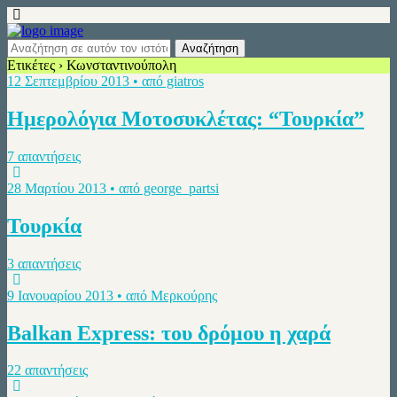
Ετικέτες › Κωνσταντινούπολη
12 Σεπτεμβρίου 2013 • από giatros
Ημερολόγια Μοτοσυκλέτας: “Τουρκία”
7 απαντήσεις
28 Μαρτίου 2013 • από george_partsi
Τουρκία
3 απαντήσεις
9 Ιανουαρίου 2013 • από Μερκούρης
Balkan Express: του δρόμου η χαρά
22 απαντήσεις