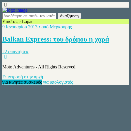
Ετικέτες › Lapad
9 Ιανουαρίου 2013 • από Μερκούρης
Balkan Express: του δρόμου η χαρά
22 απαντήσεις
Moto Adventures - All Rights Reserved
Επιστροφή στην αρχή
για κινητές συσκευές
για υπολογιστές