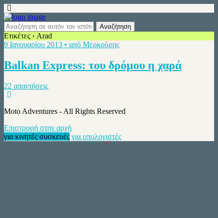
Ετικέτες › Arad
9 Ιανουαρίου 2013 • από Μερκούρης
Balkan Express: του δρόμου η χαρά
22 απαντήσεις
Moto Adventures - All Rights Reserved
Επιστροφή στην αρχή
για κινητές συσκευές
για υπολογιστές