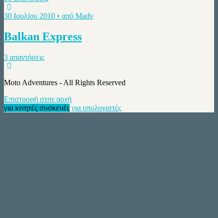
30 Ιουλίου 2010 • από Madv
Balkan Express
3 απαντήσεις
Moto Adventures - All Rights Reserved
Επιστροφή στην αρχή
για κινητές συσκευές
για υπολογιστές