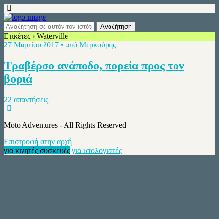
Ετικέτες › Waterville
27 Μαρτίου 2017 • από Μερκούρης
Τραβέρσο ανάποδο, πορεία προς τον
βοριά
22 απαντήσεις
Moto Adventures - All Rights Reserved
Επιστροφή στην αρχή
για κινητές συσκευές
για υπολογιστές