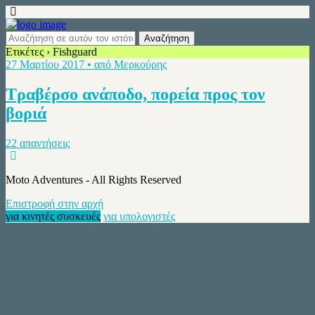
Ετικέτες › Fishguard
27 Μαρτίου 2017 • από Μερκούρης
Τραβέρσο ανάποδο, πορεία προς τον
βοριά
22 απαντήσεις
Moto Adventures - All Rights Reserved
Επιστροφή στην αρχή
για κινητές συσκευές
για υπολογιστές