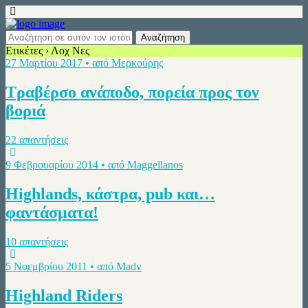
Ετικέτες › Λοχ Νες
27 Μαρτίου 2017 • από Μερκούρης
Τραβέρσο ανάποδο, πορεία προς τον
βοριά
22 απαντήσεις
9 Φεβρουαρίου 2014 • από Maggellanos
Highlands, κάστρα, pub και…
φαντάσματα!
10 απαντήσεις
5 Νοεμβρίου 2011 • από Madv
Highland Riders