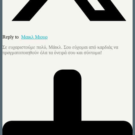
Reply to
Mαικλ Μιουρ
Σε ευχαριστούμε πολύ, Μάικλ. Σου εύχομαι από καρδιάς να
πραγματοποιηθούν όλα τα όνειρά σου και σύντομα!