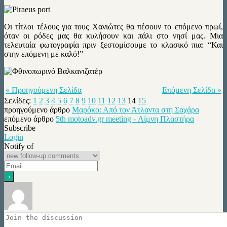
Οι τίτλοι τέλους για τους Χανιώτες θα πέσουν το επόμενο πρωί,
όταν οι ρόδες μας θα κυλήσουν και πάλι στο νησί μας. Μια
τελευταία φωτογραφία πριν ξεστομίσουμε το κλασικό πια: “Και
στην επόμενη με καλό!”
« Προηγούμενη Σελίδα
Επόμενη Σελίδα »
Σελίδες:
1
2
3
4
5
6
7
8
9
10
11
12
13
14
15
προηγούμενο άρθρο
Μαρόκο: Από τον Άτλαντα στη Σαχάρα
επόμενο άρθρο
5th motoadv.gr meeting - Λίμνη Πλαστήρα
Subscribe
Login
Notify of