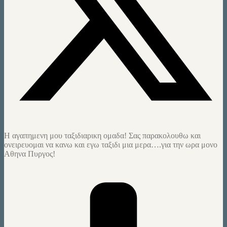
H αγαπημενη μου ταξιδιαρικη ομαδα! Σας παρακολουθω και
ονειρευομαι να κανω και εγω ταξιδι μια μερα….για την ωρα μονο
Αθηνα Πυργος!