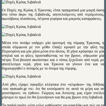
Οι Πηγές της Κρύας ή Έρκυνας, είναι πραγματικά μια μικρή όαση
στο νότιο άκρο της Λιβαδειάς, αποτελούμενες από νερόμυλους,
αιωνόβιους πλατάνους, πέτρινα γεφύρια και μικρούς καταρράκτες.
Μέσα στο ποτάμι υπάρχει μία προτομή της νύμφης Έρκυνας, η
οποία σύμφωνα με τον μύθο έπαιζε κρυφτό με την φίλη της
Περσεφόνη και μία χήνα μέσα στο άλσος. Η χήνα κρύφτηκε σε μία
σπηλιά και οι φίλες προσπαθώντας να την βρουν, σήκωσαν μία
πέτρα. Ένα βουητό ακούστηκε και ο τόπος ξεχείλισε από νερά, με
αποτέλεσμα νερά, χήνα και Έρκυνα να γίνουν ένα και να
δημιουργηθεί ο ποταμός με το όνομα της νύμφης.
Από χθες είχαμε σφυρίξει κλέφτικα στο «κλιμάκιο» της Αθήνας
-του motoadv.gr ντε- ότι θα κινούμαστε σε αυτά τα μέρη και αν
γουστάρουν, να έρθουν. Γιώργος και Αντώνης μας είχαν στείλει
μήνυμα το πρωί ότι θα ξεκινήσουν και θα μας βρουν στη Λιβαδειά.
Τα παιδιά σκάνε μύτη μόλις καθόμαστε για καφεδάκι και πώς να τα