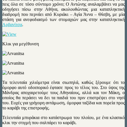
πεις όλα σε τόσο σύντομο χρόνο; Ο Αντώνης αναλαμβάνει να μας
οδηγήσει πίσω στην Αθήνα, ακολουθώντας μια καταπληκτική
διαδρομή που περνάει από Κυριάκι – Αγία Άννα – Θίσβη, με μία
στάση για ανεφοδιασμό των στομαχιών μας στην καταπληκτική
Αρβανίτσα
.
Κλικ για μεγέθυνση
Τα τελευταία χιλιόμετρα είναι σιωπηλά, καθώς ξέρουμε ότι το
όμορφο αυτό οδοιπορικό έφτασε προς το τέλος του. Στο ύψος της
Μάνδρας αποχαιρετούμε τους Αθηναίους, αλλά και τον Μάκη, ο
οποίος θα περάσει να δει τα παιδιά του πριν επιστρέψει στο νησί
του. Ευχές για γρήγορη αντάμωση, όμορφα ταξίδια και πορεία προς
το καράβι της επιστροφής.
Τελευταία μπυράκια στο κατάστρωμα του πλοίου, με ένα κλασικό
κλικ την στιγμή που σαλπάρει το καράβι.