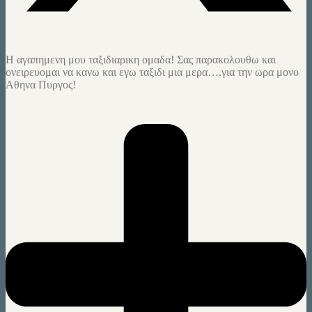
H αγαπημενη μου ταξιδιαρικη ομαδα! Σας παρακολουθω και
ονειρευομαι να κανω και εγω ταξιδι μια μερα….για την ωρα μονο
Αθηνα Πυργος!