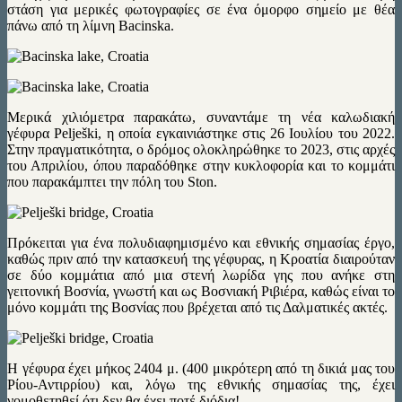
στάση για μερικές φωτογραφίες σε ένα όμορφο σημείο με θέα
πάνω από τη λίμνη Bacinska.
Μερικά χιλιόμετρα παρακάτω, συναντάμε τη νέα καλωδιακή
γέφυρα Pelješki, η οποία εγκαινιάστηκε στις 26 Ιουλίου του 2022.
Στην πραγματικότητα, ο δρόμος ολοκληρώθηκε το 2023, στις αρχές
του Απριλίου, όπου παραδόθηκε στην κυκλοφορία και το κομμάτι
που παρακάμπτει την πόλη του Ston.
Πρόκειται για ένα πολυδιαφημισμένο και εθνικής σημασίας έργο,
καθώς πριν από την κατασκευή της γέφυρας, η Κροατία διαιρούταν
σε δύο κομμάτια από μια στενή λωρίδα γης που ανήκε στη
γειτονική Βοσνία, γνωστή και ως Βοσνιακή Ριβιέρα, καθώς είναι το
μόνο κομμάτι της Βοσνίας που βρέχεται από τις Δαλματικές ακτές.
Η γέφυρα έχει μήκος 2404 μ. (400 μικρότερη από τη δικιά μας του
Ρίου-Αντιρρίου) και, λόγω της εθνικής σημασίας της, έχει
νομοθετηθεί ότι δεν θα έχει ποτέ διόδια!