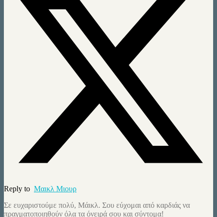
Reply to
Mαικλ Μιουρ
Σε ευχαριστούμε πολύ, Μάικλ. Σου εύχομαι από καρδιάς να
πραγματοποιηθούν όλα τα όνειρά σου και σύντομα!