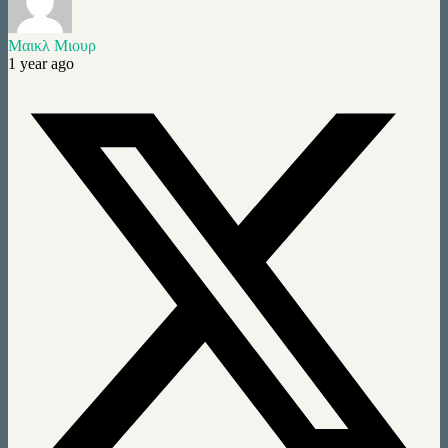
Mαικλ Μιουρ
1 year ago