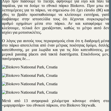
Λίγο πριν πιάσουμε το Tucepi, αφήνουμε για λίγο και πάλι τα
παράλια, για να δούμε το εθνικό πάρκο Biokovo. Πριν μπω σε
λεπτομέρειες για το πάρκο, να σημειώσω ότι έχει είσοδο (8€) και
χθες το βράδυ προσπαθούσαμε να κλείσουμε εισιτήρια, γιατί
διαβάσαμε στην ιστοσελίδα τους ότι δέχονται συγκεκριμένο
αριθμό οχημάτων μέσα στο πάρκο. Αν και καταφέραμε να
κλείσουμε, τελικά δεν χρειάζονταν, καθώς το μέτρο αυτό δεν
ισχύει για μοτοσυκλέτες.
Ο λόγος για αυτούς τους περιορισμούς είναι ότι η διαδρομή μέσα
στο πάρκο αποτελείται από έναν μέτριας ποιότητας δρόμο, διπλής
κατεύθυνσης, με μια λωρίδα και για τις δύο κατευθύνσεις, με
μερικά passing places ανά τακτά διαστήματα. Επικίνδυνος μεν,
πανέμορφος δε…
Μετά από 13 ανηφορικά χιλιόμετρα κάνουμε στάση στο
«μαργαριτάρι» του εθνικού πάρκου, στο Biokovo Skywalk.