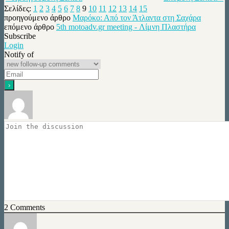
Σελίδες:
1
2
3
4
5
6
7
8
9
10
11
12
13
14
15
προηγούμενο άρθρο
Μαρόκο: Από τον Άτλαντα στη Σαχάρα
επόμενο άρθρο
5th motoadv.gr meeting - Λίμνη Πλαστήρα
Subscribe
Login
Notify of
2
Comments