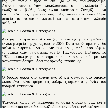
της, και τραβάμε προς τα εκεί για να το αποθανατίσουμε.
Απογοητευόμαστε όταν ανακαλύπτουμε ότι η εκκλησία δεν
φωτίζεται το βράδυ, όπως αρχικά υποθέσαμε. Συνεχίζουμε να
κινούμαστε προς τη γέφυρα και, μόλις φτάνουμε στο κατάλληλο
σημείο, το σύμπαν συνωμοτεί και τα φώτα στην εκκλησία
ανάβουν!
Διασχίζουμε τη γέφυρα Arslanagić, η οποία έχει χαρακτηριστεί ως
εθνικό μνημείο της χώρας από το 2006. Κατασκευάστηκε τον 16ο
αιώνα με δωρεά του Sokollu Mehmed Pasha, αλλά καταστράφηκε
τμηματικά κατά τη διάρκεια του Β΄ Παγκοσμίου Πολέμου. Το
1972, μεταφέρθηκε στο σημείο που βρίσκεται σήμερα και
ανακατασκευάστηκε βάσει της αρχικής κατασκευής.
Ο δρόμος δίπλα στο ποτάμι μας οδηγεί σύντομα στο όμορφα
φωτισμένο παλιό τμήμα της πόλης, χτισμένο στις όχθες του
ποταμού Trebisnjica.
Ψάχνουμε κάπου να γεμίσουμε τα άδεια στομάχια μας, και η
ονομασία του παρακάτω μαγαζιού μας κεντρίζει το ενδιαφέρον.