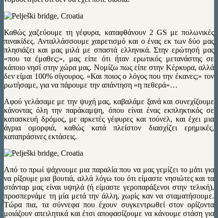
Καθώς χαζεύουμε τη γέφυρα, καταφθάνουν 2 GS με πολωνικές
πινακίδες. Ανταλλάσσουμε χαιρετισμό και ο ένας εκ των δύο μας
πλησιάζει και μας μιλά με σπαστά ελληνικά. Στην ερώτησή μας
«που τα έμαθες;», μας είπε ότι ήταν ερωτικός μετανάστης σε
κάποιο νησί στην χώρα μας. Νομίζω πως είπε στην Κέρκυρα, αλλά
δεν είμαι 100% σίγουρος. «Και ποιος ο λόγος που την έκανες;» τον
ρωτήσαμε, για να πάρουμε την απάντηση «η πεθερά»…
Αφού γελάσαμε με την ψυχή μας, καβαλάμε ξανά και συνεχίζουμε
κάνοντας όλη την παράκαμψη, όπου είναι ένας εκπληκτικός σε
κατασκευή δρόμος, με αρκετές γέφυρες και τούνελ, και έχει μια
άγρια ομορφιά, καθώς κατά πλείστον διασχίζει ερημικές,
καταπράσινες εκτάσεις.
Από το πρωί ψάχνουμε μια παραλία που να μας γεμίζει το μάτι για
να ρίξουμε μια βουτιά, αλλά λόγω του ότι είμαστε νησιώτες και τα
στάνταρ μας είναι υψηλά (ή είμαστε γεροπαράξενοι στην τελική),
προσπερνάμε τη μία μετά την άλλη, χωρίς καν να σταματήσουμε.
Τώρα πια, τα σύννεφα που έχουν συγκεντρωθεί στον ορίζοντα
μοιάζουν απειλητικά και έτσι αποφασίζουμε να κάνουμε στάση για