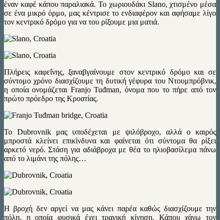
έναν καφέ κάπου παραλιακά. Το χωριουδάκι Slano, χτισμένο μέσα
σε ένα μικρό όρμο, μας κέντρισε το ενδιαφέρον και αφήσαμε λίγο
τον κεντρικό δρόμο για να του ρίξουμε μια ματιά.
Πλήρεις καφεΐνης, ξαναβγαίνουμε στον κεντρικό δρόμο και σε
σύντομο χρόνο διασχίζουμε τη δυτική γέφυρα του Ντουμπρόβνικ,
η οποία ονομάζεται Franjo Tuđman, όνομα που το πήρε από τον
πρώτο πρόεδρο της Κροατίας.
Το Dubrovnik μας υποδέχεται με ψιλόβροχο, αλλά ο καιρός
μπροστά κλείνει επικίνδυνα και φαίνεται ότι σύντομα θα ρίξει
αρκετό νερό. Στάση για αδιάβροχα με θέα το ηλιοβασίλεμα πάνω
από το λιμάνι της πόλης…
Η βροχή δεν αργεί να μας κάνει παρέα καθώς διασχίζουμε την
πόλη, η οποία φυσικά έχει τραγική κίνηση. Κάπου χάνω τον