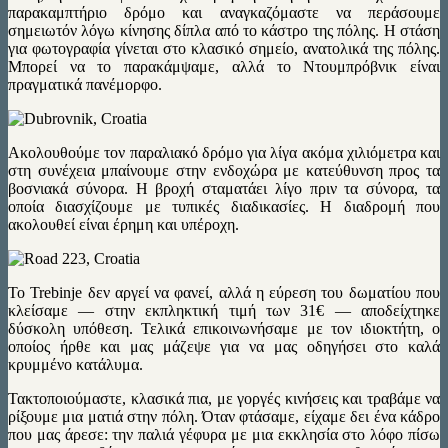
παρακαμπτήριο δρόμο και αναγκαζόμαστε να περάσουμε
σημειωτόν λόγω κίνησης δίπλα από το κάστρο της πόλης. Η στάση
για φωτογραφία γίνεται στο κλασικό σημείο, ανατολικά της πόλης.
Μπορεί να το παρακάμψαμε, αλλά το Ντουμπρόβνικ είναι
πραγματικά πανέμορφο.
Ακολουθούμε τον παραλιακό δρόμο για λίγα ακόμα χιλιόμετρα και
στη συνέχεια μπαίνουμε στην ενδοχώρα με κατεύθυνση προς τα
βοσνιακά σύνορα. Η βροχή σταματάει λίγο πριν τα σύνορα, τα
οποία διασχίζουμε με τυπικές διαδικασίες. Η διαδρομή που
ακολουθεί είναι έρημη και υπέροχη.
Το Trebinje δεν αργεί να φανεί, αλλά η εύρεση του δωματίου που
κλείσαμε — στην εκπληκτική τιμή των 31€ — αποδείχτηκε
δύσκολη υπόθεση. Τελικά επικοινωνήσαμε με τον ιδιοκτήτη, ο
οποίος ήρθε και μας μάζεψε για να μας οδηγήσει στο καλά
κρυμμένο κατάλυμα.
Τακτοποιούμαστε, κλασικά πια, με γοργές κινήσεις και τραβάμε να
ρίξουμε μια ματιά στην πόλη. Όταν φτάσαμε, είχαμε δει ένα κάδρο
που μας άρεσε: την παλιά γέφυρα με μια εκκλησία στο λόφο πίσω