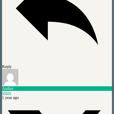
Reply
Author
Madv
1 year ago