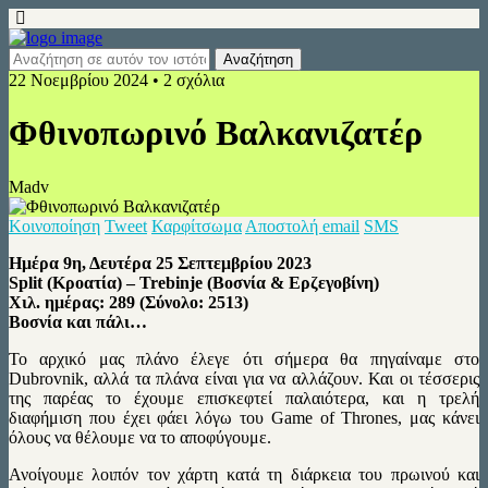
22 Νοεμβρίου 2024 • 2 σχόλια
Φθινοπωρινό Βαλκανιζατέρ
Madv
Κοινοποίηση
Tweet
Καρφίτσωμα
Αποστολή email
SMS
Ημέρα 9η, Δευτέρα 25 Σεπτεμβρίου 2023
Split (Κροατία) – Trebinje (Βοσνία & Ερζεγοβίνη)
Χιλ. ημέρας: 289 (Σύνολο: 2513)
Βοσνία και πάλι…
Το αρχικό μας πλάνο έλεγε ότι σήμερα θα πηγαίναμε στο
Dubrovnik, αλλά τα πλάνα είναι για να αλλάζουν. Και οι τέσσερις
της παρέας το έχουμε επισκεφτεί παλαιότερα, και η τρελή
διαφήμιση που έχει φάει λόγω του Game of Thrones, μας κάνει
όλους να θέλουμε να το αποφύγουμε.
Ανοίγουμε λοιπόν τον χάρτη κατά τη διάρκεια του πρωινού και