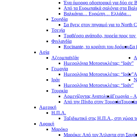
Ένα όμορφο οδοιπορικό για δύο σε Β
Από τα Ευρωπαϊκά σαλόνια στα Βαλ
Βαλκάνια… Ευρώπη… Ελλάδα…
Σουηδία
Σα βγεις στον πηγαιμό για το North 
Τσεχία
Τραβέρσο ανάποδο, πορεία προς τον 
Φινλανδία
Rocinante, το κορίτσι του δρόμου
Σα 
Ασία
Αζερμπαϊτζάν
Α
Ημερολόγια Μοτοσυκλέτας: “Ιράν”
Γεωργία
Ημερολόγια Μοτοσυκλέτας: “Ιράν”
Α
Ιράν
Ν
Ημερολόγια Μοτοσυκλέτας: “Ιράν”
Τουρκία
Αρμενίζοντας Ανατολικά
Γεωργία – Α
Από την Πίνδο στην Τουρκία
Τουρκία
Αμερική
Η.Π.Α.
Ταξιδιωτικό στις Η.Π.Α., στη χώρα 
Αφρική
Μαρόκο
Μαρόκο: Από τον Άτλαντα στη Σαχά