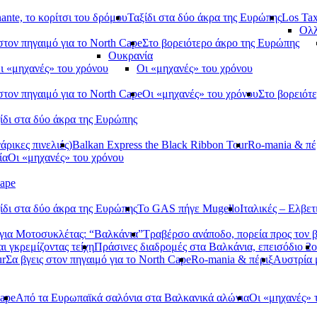
ante, το κορίτσι του δρόμου
Ταξίδι στα δύο άκρα της Ευρώπης
Los Tax
Ολλ
στον πηγαιμό για το North Cape
Στο βορειότερο άκρο της Ευρώπης
Ουκρανία
ι «μηχανές» του χρόνου
Οι «μηχανές» του χρόνου
στον πηγαιμό για το North Cape
Οι «μηχανές» του χρόνου
Στο βορειότ
ίδι στα δύο άκρα της Ευρώπης
ρικες πινελιές)
Balkan Express the Black Ribbon Tour
Ro-mania & πέ
ία
Οι «μηχανές» του χρόνου
Cape
ίδι στα δύο άκρα της Ευρώπης
Το GAS πήγε Mugello
Ιταλικές – Ελβετ
ια Μοτοσυκλέτας: “Βαλκάνια”
Τραβέρσο ανάποδο, πορεία προς τον 
αι γκρεμίζοντας τείχη
Πράσινες διαδρομές στα Βαλκάνια, επεισόδιο 2ο
ur
Σα βγεις στον πηγαιμό για το North Cape
Ro-mania & πέριξ
Αυστρία
Cape
Από τα Ευρωπαϊκά σαλόνια στα Βαλκανικά αλώνια
Οι «μηχανές» 