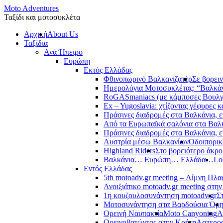
Moto Adventures
Ταξίδι και μοτοσυκλέτα
Αρχική
About Us
Ταξίδια
Ανά Ήπειρο
Ευρώπη
Εκτός Ελλάδας
Φθινοπωρινό Βαλκανιζατέρ
Σε βορει
Ημερολόγια Μοτοσυκλέτας: “Βαλκά
RoGASmaniacs (με κάμποσες Βουλγά
Ex – Yugoslavia: χτίζοντας γέφυρες κ
Πράσινες διαδρομές στα Βαλκάνια, ε
Από τα Ευρωπαϊκά σαλόνια στα Βαλ
Πράσινες διαδρομές στα Βαλκάνια, ε
Αυστρία μέσω Βαλκανίων
Οδοιπορικ
Highland Riders
Στο βορειότερο άκρ
Βαλκάνια… Ευρώπη… Ελλάδα…
Lo
Εντός Ελλάδας
5th motoadv.gr meeting – Λίμνη Πλ
Ανοιξιάτικο motoadv.gr meeting στην
1η κουζουλοσυνάντηση motoadv.gr
Σ
Μοτοσυνάντηση στα Βαρδούσια Όρ
Ορεινή Ναυπακτία
Moto Canyoning
Α
Ορεινοβατώντας στην Κρήτη
Αστεροσ