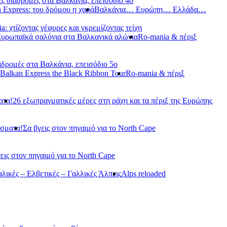
ς διαδρομές στα Βαλκάνια, επεισόδιο 4ο
 Express: του δρόμου η χαρά
Βαλκάνια… Ευρώπη… Ελλάδα…
a: χτίζοντας γέφυρες και γκρεμίζοντας τείχη
Ευρωπαϊκά σαλόνια στα Βαλκανικά αλώνια
Ro-mania & πέριξ
αδρομές στα Βαλκάνια, επεισόδιο 5ο
Balkan Express the Black Ribbon Tour
Ro-mania & πέριξ
ατα!
26 εξωπραγματικές μέρες στη ράχη και τα πέριξ της Ευρώπης
άσματα!
Σα βγεις στον πηγαιμό για το North Cape
εις στον πηγαιμό για το North Cape
αλικές – Ελβετικές – Γαλλικές Άλπεις
Alps reloaded