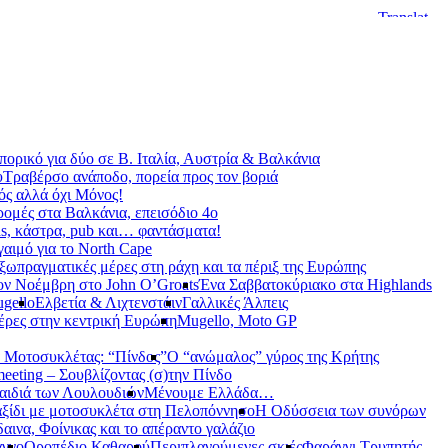
ορικό για δύο σε Β. Ιταλία, Αυστρία & Βαλκάνια
υ
Τραβέρσο ανάποδο, πορεία προς τον βοριά
ς αλλά όχι Μόνος!
ρομές στα Βαλκάνια, επεισόδιο 4ο
s, κάστρα, pub και… φαντάσματα!
γαιμό για το North Cape
ξωπραγματικές μέρες στη ράχη και τα πέριξ της Ευρώπης
ον Νοέμβρη στο John O’Groats
Ένα Σαββατοκύριακο στα Highlands
gello
Ελβετία & Λιχτενστάιν
Γαλλικές Άλπεις
έρες στην κεντρική Ευρώπη
Mugello, Moto GP
 Μοτοσυκλέτας: “Πίνδος”
Ο “ανώμαλος” γύρος της Κρήτης
meeting – Σουβλίζοντας (σ)την Πίνδο
αιδιά των Λουλουδιών
Μένουμε Ελλάδα…
ξίδι με μοτοσυκλέτα στη Πελοπόννησο
Η Οδύσσεια των συνόρων
αινα, Φοίνικας και το απέραντο γαλάζιο
αγγο
Οροπέδιο Καθαρού
Περιπλανούμενες σκιές
Φαράγγι Τρυπητής