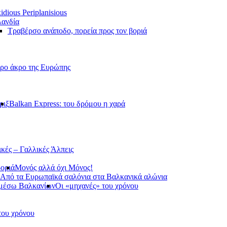
idious Periplanisious
ανδία
Τραβέρσο ανάποδο, πορεία προς τον βοριά
ερο άκρο της Ευρώπης
ριξ
Balkan Express: του δρόμου η χαρά
ικές – Γαλλικές Άλπεις
βοριά
Μονός αλλά όχι Μόνος!
Από τα Ευρωπαϊκά σαλόνια στα Βαλκανικά αλώνια
 μέσω Βαλκανίων
Οι «μηχανές» του χρόνου
του χρόνου