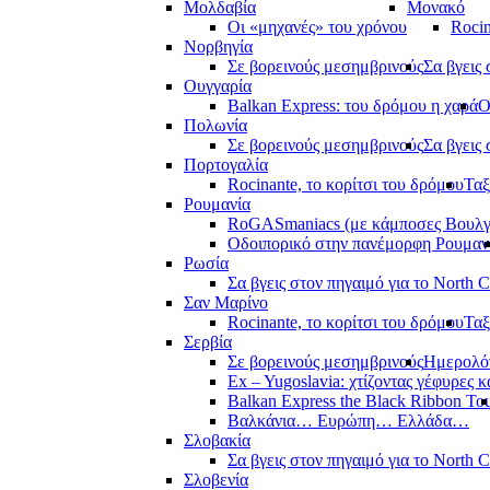
Μολδαβία
Μονακό
Οι «μηχανές» του χρόνου
Rocin
Νορβηγία
Σε βορεινούς μεσημβρινούς
Σα βγεις 
Ουγγαρία
Balkan Express: του δρόμου η χαρά
Ο
Πολωνία
Σε βορεινούς μεσημβρινούς
Σα βγεις 
Πορτογαλία
Rocinante, το κορίτσι του δρόμου
Ταξ
Ρουμανία
RoGASmaniacs (με κάμποσες Βουλγά
Οδοιπορικό στην πανέμορφη Ρουμαν
Ρωσία
Σα βγεις στον πηγαιμό για το North 
Σαν Μαρίνο
Rocinante, το κορίτσι του δρόμου
Ταξ
Σερβία
Σε βορεινούς μεσημβρινούς
Ημερολόγ
Ex – Yugoslavia: χτίζοντας γέφυρες κ
Balkan Express the Black Ribbon To
Βαλκάνια… Ευρώπη… Ελλάδα…
Σλοβακία
Σα βγεις στον πηγαιμό για το North 
Σλοβενία