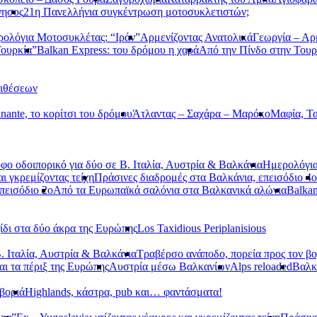
νησος
21η Πανελλήνια συγκέντρωση μοτοσυκλετιστών;
ολόγια Μοτοσυκλέτας: “Ιράν”
Αρμενίζοντας Ανατολικά
Γεωργία – Αρ
Τουρκία”
Balkan Express: του δρόμου η χαρά
Από την Πίνδο στην Τουρ
τιθέσεων
nante, το κορίτσι του δρόμου
Άτλαντας – Σαχάρα – Μαρόκο
Μαφία, Τα
φο οδοιπορικό για δύο σε Β. Ιταλία, Αυστρία & Βαλκάνια
Ημερολόγια
αι γκρεμίζοντας τείχη
Πράσινες διαδρομές στα Βαλκάνια, επεισόδιο 4ο
πεισόδιο 2ο
Από τα Ευρωπαϊκά σαλόνια στα Βαλκανικά αλώνια
Balkan
ίδι στα δύο άκρα της Ευρώπης
Los Taxidious Periplanisious
. Ιταλία, Αυστρία & Βαλκάνια
Τραβέρσο ανάποδο, πορεία προς τον βο
αι τα πέριξ της Ευρώπης
Αυστρία μέσω Βαλκανίων
Alps reloaded
Βαλ
βοριά
Highlands, κάστρα, pub και… φαντάσματα!