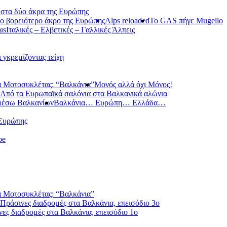
 στα δύο άκρα της Ευρώπης
ο βορειότερο άκρο της Ευρώπης
Alps reloaded
Το GAS πήγε Mugello
us
Ιταλικές – Ελβετικές – Γαλλικές Άλπεις
ι γκρεμίζοντας τείχη
 Μοτοσυκλέτας: “Βαλκάνια”
Μονός αλλά όχι Μόνος!
Από τα Ευρωπαϊκά σαλόνια στα Βαλκανικά αλώνια
μέσω Βαλκανίων
Βαλκάνια… Ευρώπη… Ελλάδα…
 Ευρώπης
pe
 Μοτοσυκλέτας: “Βαλκάνια”
Πράσινες διαδρομές στα Βαλκάνια, επεισόδιο 3ο
ες διαδρομές στα Βαλκάνια, επεισόδιο 1ο