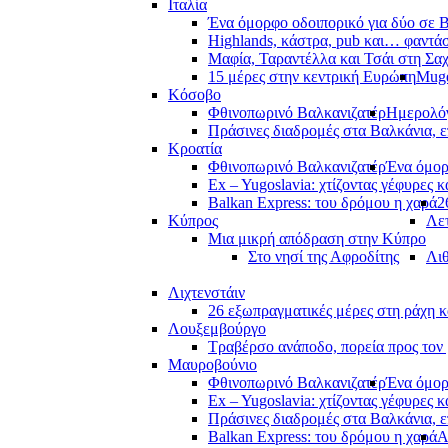
Ιταλία
Ένα όμορφο οδοιπορικό για δύο σε Β
Highlands, κάστρα, pub και… φαντά
Μαφία, Ταραντέλλα και Τσάι στη Σα
15 μέρες στην κεντρική Ευρώπη
Muge
Κόσοβο
Φθινοπωρινό Βαλκανιζατέρ
Ημερολόγ
Πράσινες διαδρομές στα Βαλκάνια, ε
Κροατία
Φθινοπωρινό Βαλκανιζατέρ
Ένα όμορ
Ex – Yugoslavia: χτίζοντας γέφυρες κ
Balkan Express: του δρόμου η χαρά
2
Κύπρος
Λετ
Μια μικρή απόδραση στην Κύπρο
Στο νησί της Αφροδίτης
Λι
Λιχτενστάιν
26 εξωπραγματικές μέρες στη ράχη κ
Λουξεμβούργο
Τραβέρσο ανάποδο, πορεία προς τον 
Μαυροβούνιο
Φθινοπωρινό Βαλκανιζατέρ
Ένα όμορ
Ex – Yugoslavia: χτίζοντας γέφυρες κ
Πράσινες διαδρομές στα Βαλκάνια, ε
Balkan Express: του δρόμου η χαρά
Α