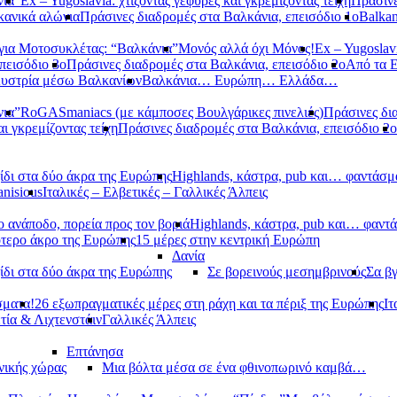
νια”
Ex – Yugoslavia: χτίζοντας γέφυρες και γκρεμίζοντας τείχη
Πράσινε
κανικά αλώνια
Πράσινες διαδρομές στα Βαλκάνια, επεισόδιο 1ο
Balkan
ια Μοτοσυκλέτας: “Βαλκάνια”
Μονός αλλά όχι Μόνος!
Ex – Yugoslavi
πεισόδιο 3ο
Πράσινες διαδρομές στα Βαλκάνια, επεισόδιο 2ο
Από τα 
υστρία μέσω Βαλκανίων
Βαλκάνια… Ευρώπη… Ελλάδα…
νια”
RoGASmaniacs (με κάμποσες Βουλγάρικες πινελιές)
Πράσινες δι
αι γκρεμίζοντας τείχη
Πράσινες διαδρομές στα Βαλκάνια, επεισόδιο 2ο
ίδι στα δύο άκρα της Ευρώπης
Highlands, κάστρα, pub και… φαντάσμ
anisious
Ιταλικές – Ελβετικές – Γαλλικές Άλπεις
 ανάποδο, πορεία προς τον βοριά
Highlands, κάστρα, pub και… φαντ
ότερο άκρο της Ευρώπης
15 μέρες στην κεντρική Ευρώπη
Δανία
ίδι στα δύο άκρα της Ευρώπης
Σε βορεινούς μεσημβρινούς
Σα βγ
σματα!
26 εξωπραγματικές μέρες στη ράχη και τα πέριξ της Ευρώπης
Ιτ
τία & Λιχτενστάιν
Γαλλικές Άλπεις
Επτάνησα
νικής χώρας
Μια βόλτα μέσα σε ένα φθινοπωρινό καμβά…