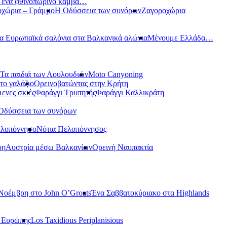
ε ένα φθινοπωρινό καμβά…
οχώρια – Γράμμο
Η Οδύσσεια των συνόρων
Ζαγοροχώρια
α Ευρωπαϊκά σαλόνια στα Βαλκανικά αλώνια
Μένουμε Ελλάδα…
Τα παιδιά των Λουλουδιών
Moto Canyoning
το γαλάζιο
Ορεινοβατώντας στην Κρήτη
ενες σκιές
Φαράγγι Τρυπητής
Φαράγγι Καλλικράτη
Οδύσσεια των συνόρων
ελοπόννησο
Νότια Πελοπόννησος
ρη
Αυστρία μέσω Βαλκανίων
Ορεινή Ναυπακτία
Νοέμβρη στο John O’Groats
Ένα Σαββατοκύριακο στα Highlands
ς Ευρώπης
Los Taxidious Periplanisious