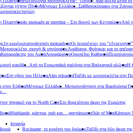
νη Πλαστήρα
Ημερολόγια Μοτοσυκλέτας: “Πίνδος”
Μια βόλτα μέσα σ
ίζοντας (σ)την Πίνδο
Μένουμε Ελλάδα…
Σαββατοκύριακο στα Ζαγορ
 μοτοσυκλετιστών;
νη Πλαστήρα
4ο motoadv.gr meeting – Στο βουνό των Κενταύρων
Από τ
ης
1η κουζουλοσυνάντηση motoadv.gr
Οι περιπέτειες του “εξερευνητή”
Μοτοσυκλέτα, σκηνή & υπνόσακος
Αράδαινα, Φοίνικας και το απέραν
α
Καταρράκτης του Αμπά
Αγιοφάραγγο
Οροπέδιο Καθαρού
Περιπλανούμ
οπωρινό καμβά…
Από τα Ευρωπαϊκά σαλόνια στα Βαλκανικά αλώνια
Η 
σου
Στη νήσο του Πέλοπα
Alps reloaded
Ταξίδι με μοτοσυκλέτα στη Π
g στην Εύβοια
Μένουμε Ελλάδα…
Μοτοσυνάντηση στα Βαρδούσια Ό
δα…
στον πηγαιμό για το North Cape
Στο βορειότερο άκρο της Ευρώπης
βοριά
Highlands, κάστρα, pub και… φαντάσματα!
Isle of Man
Κάποιον 
Ισπανία
βοριά
Rocinante, το κορίτσι του δρόμου
Ταξίδι στα δύο άκρα τη