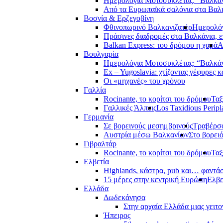
Ημερολόγια Μοτοσυκλέτας: “Βαλκά
Από τα Ευρωπαϊκά σαλόνια στα Βαλ
Βοσνία & Ερζεγοβίνη
Φθινοπωρινό Βαλκανιζατέρ
Ημερολόγ
Πράσινες διαδρομές στα Βαλκάνια, ε
Balkan Express: του δρόμου η χαρά
Α
Βουλγαρία
Ημερολόγια Μοτοσυκλέτας: “Βαλκά
Ex – Yugoslavia: χτίζοντας γέφυρες κ
Οι «μηχανές» του χρόνου
Γαλλία
Rocinante, το κορίτσι του δρόμου
Ταξ
Γαλλικές Άλπεις
Los Taxidious Peripl
Γερμανία
Σε βορεινούς μεσημβρινούς
Τραβέρσο
Αυστρία μέσω Βαλκανίων
Στο βορει
Γιβραλτάρ
Rocinante, το κορίτσι του δρόμου
Ταξ
Ελβετία
Highlands, κάστρα, pub και… φαντά
15 μέρες στην κεντρική Ευρώπη
Ελβε
Ελλάδα
Δωδεκάνησα
Στην αρχαία Ελλάδα μιας γειτο
Ήπειρος