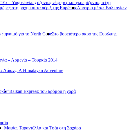
α”
Ex – Yugoslavia: χτίζοντας γέφυρες και γκρεμίζοντας τείχη
μέρες στη ράχη και τα πέριξ της Ευρώπης
Αυστρία μέσω Βαλκανίων
ν πηγαιμό για το North Cape
Στο βορειότερο άκρο της Ευρώπης
γία – Αρμενία – Τουρκία 2014
-Λάιανς: A Himalayan Adventure
ρκία”
Balkan Express: του δρόμου η χαρά
ησία
Μαφία, Ταραντέλλα και Τσάι στη Σαχάρα