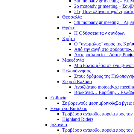
5th motoadv.gr meeting – Λίμ
2ο motoadv.gr meeting – Σουβλ
21η Πανελλήνια συγκέντρωση
Θεσσαλία
5th motoadv.gr meeting – Λίμ
Θράκη
Η Οδύσσεια των συνόρων
Κρήτη
Ο “ανώμαλος” γύρος της Κρήτ
Από την αυγή στο σούρουπο…
Αστεροσκοπείο – Δάσος Ρούβ
Μακεδονία
Μια βόλτα μέσα σε ένα φθιν
Πελοπόννησος
Στους δρόμους της Πελοποννή
Στερεά Ελλάδα
Ανοιξιάτικο motoadv.gr meetin
Βαλκάνια… Ευρώπη… Ελλά
Εσθονία
Σε βορεινούς μεσημβρινούς
Σα βγεις 
Ηνωμένο Βασίλειο
Τραβέρσο ανάποδο, πορεία προς τον 
Highland Riders
Ιρλανδία
Τραβέρσο ανάποδο, πορεία προς τον 