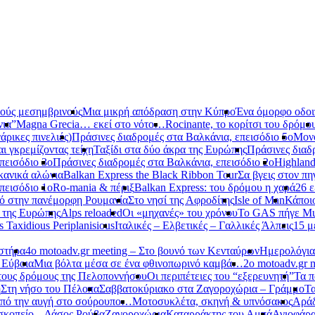
νούς μεσημβρινούς
Μια μικρή απόδραση στην Κύπρο
Ένα όμορφο οδοιπ
νια”
Magna Grecia… εκεί στο νότο…
Rocinante, το κορίτσι του δρόμο
ρικες πινελιές)
Πράσινες διαδρομές στα Βαλκάνια, επεισόδιο 5ο
Μονό
αι γκρεμίζοντας τείχη
Ταξίδι στα δύο άκρα της Ευρώπης
Πράσινες διαδ
πεισόδιο 3ο
Πράσινες διαδρομές στα Βαλκάνια, επεισόδιο 2ο
Highland
κανικά αλώνια
Balkan Express the Black Ribbon Tour
Σα βγεις στον πη
πεισόδιο 1ο
Ro-mania & πέριξ
Balkan Express: του δρόμου η χαρά
26 ε
ό στην πανέμορφη Ρουμανία
Στο νησί της Αφροδίτης
Isle of Man
Κάποι
ο της Ευρώπης
Alps reloaded
Οι «μηχανές» του χρόνου
Το GAS πήγε Mu
s Taxidious Periplanisious
Ιταλικές – Ελβετικές – Γαλλικές Άλπεις
15 μ
αστήρα
4ο motoadv.gr meeting – Στο βουνό των Κενταύρων
Ημερολόγια
 Εύβοια
Μια βόλτα μέσα σε ένα φθινοπωρινό καμβά…
2ο motoadv.gr 
τους δρόμους της Πελοποννήσου
Οι περιπέτειες του “εξερευνητή”
Τα π
η
Στη νήσο του Πέλοπα
Σαββατοκύριακο στα Ζαγοροχώρια – Γράμμο
Τα
πό την αυγή στο σούρουπο…
Μοτοσυκλέτα, σκηνή & υπνόσακος
Αράδ
κοπείο – Δάσος Ρούβα
Ζαγοροχώρια
Καταρράκτης του Αμπά
Αγιοφάρ