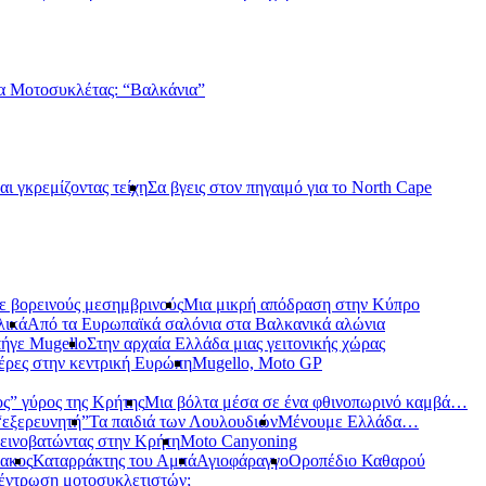
α Μοτοσυκλέτας: “Βαλκάνια”
αι γκρεμίζοντας τείχη
Σα βγεις στον πηγαιμό για το North Cape
ε βορεινούς μεσημβρινούς
Μια μικρή απόδραση στην Κύπρο
λικά
Από τα Ευρωπαϊκά σαλόνια στα Βαλκανικά αλώνια
ήγε Mugello
Στην αρχαία Ελλάδα μιας γειτονικής χώρας
έρες στην κεντρική Ευρώπη
Mugello, Moto GP
ς” γύρος της Κρήτης
Μια βόλτα μέσα σε ένα φθινοπωρινό καμβά…
 “εξερευνητή”
Τα παιδιά των Λουλουδιών
Μένουμε Ελλάδα…
εινοβατώντας στην Κρήτη
Moto Canyoning
ακος
Καταρράκτης του Αμπά
Αγιοφάραγγο
Οροπέδιο Καθαρού
έντρωση μοτοσυκλετιστών;