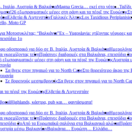
. Ιταλία, Αυστρία & Βαλκάνια
Magna Grecia… εκεί στο νότο…
Ταξίδι
σματα!
26 εξωπραγματικές μέρες στη ράχη και τα πέριξ της Ευρώπης
Στ
χάρα
Ελβετία & Λιχτενστάιν
Γαλλικές Άλπεις
Los Taxidious Periplanisio
llo, Moto GP
ια Μοτοσυκλέτας: “Βαλκάνια”
Ex – Yugoslavia: χτίζοντας γέφυρες κα
πεισόδιο 1ο
φο οδοιπορικό για δύο σε Β. Ιταλία, Αυστρία & Βαλκάνια
Ημερολόγια
αι γκρεμίζοντας τείχη
Πράσινες διαδρομές στα Βαλκάνια, επεισόδιο 3ο
6 εξωπραγματικές μέρες στη ράχη και τα πέριξ της Ευρώπης
Αυστρία 
τονία
Σα βγεις στον πηγαιμό για το North Cape
Στο βορειότερο άκρο της
θουανία
Σε βορεινούς μεσημβρινούς
Σα βγεις στον πηγαιμό για το North Ca
αι τα πέριξ της Ευρώπης
Ελβετία & Λιχτενστάιν
βοριά
Highlands, κάστρα, pub και… φαντάσματα!
φο οδοιπορικό για δύο σε Β. Ιταλία, Αυστρία & Βαλκάνια
Ημερολόγια
αι γκρεμίζοντας τείχη
Πράσινες διαδρομές στα Βαλκάνια, επεισόδιο 4ο
πεισόδιο 2ο
Από τα Ευρωπαϊκά σαλόνια στα Βαλκανικά αλώνια
Πράσιν
υστρία μέσω Βαλκανίων
Βαλκάνια… Ευρώπη… Ελλάδα…