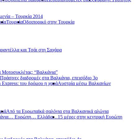
μενία – Τουρκία 2014
κία
Τουρκία
Οδοιπορικό στην Τουρκία
ραντέλλα και Τσάι στη Σαχάρα
 Μοτοσυκλέτας: “Βαλκάνια”
Πράσινες διαδρομές στα Βαλκάνια, επεισόδιο 3ο
 Express: του δρόμου η χαρά
Αυστρία μέσω Βαλκανίων
ριά
Από τα Ευρωπαϊκά σαλόνια στα Βαλκανικά αλώνια
κάνια… Ευρώπη… Ελλάδα…
15 μέρες στην κεντρική Ευρώπη