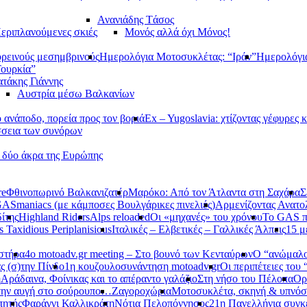
Ανανιάδης Tάσος
εριπλανούμενες σκιές
Μονός αλλά όχι Μόνος!
ορεινούς μεσημβρινούς
Ημερολόγια Μοτοσυκλέτας: “Ιράν”
Ημερολόγι
Τουρκία”
τάκης Γιάννης
Αυστρία μέσω Βαλκανίων
ανάποδο, πορεία προς τον βοριά
Ex – Yugoslavia: χτίζοντας γέφυρες κ
σεια των συνόρων
α δύο άκρα της Ευρώπης
re
Φθινοπωρινό Βαλκανιζατέρ
Μαρόκο: Από τον Άτλαντα στη Σαχάρα
Σ
ASmaniacs (με κάμποσες Βουλγάρικες πινελιές)
Αρμενίζοντας Ανατο
ίτης
Highland Riders
Alps reloaded
Οι «μηχανές» του χρόνου
Το GAS π
s Taxidious Periplanisious
Ιταλικές – Ελβετικές – Γαλλικές Άλπεις
15 μ
αστήρα
4ο motoadv.gr meeting – Στο βουνό των Κενταύρων
Ο “ανώμαλο
ς (σ)την Πίνδο
1η κουζουλοσυνάντηση motoadv.gr
Οι περιπέτειες του
η
Αράδαινα, Φοίνικας και το απέραντο γαλάζιο
Στη νήσο του Πέλοπα
Ορ
την αυγή στο σούρουπο…
Ζαγοροχώρια
Μοτοσυκλέτα, σκηνή & υπνόσ
πητής
Φαράγγι Καλλικράτη
Νότια Πελοπόννησος
21η Πανελλήνια συγκ