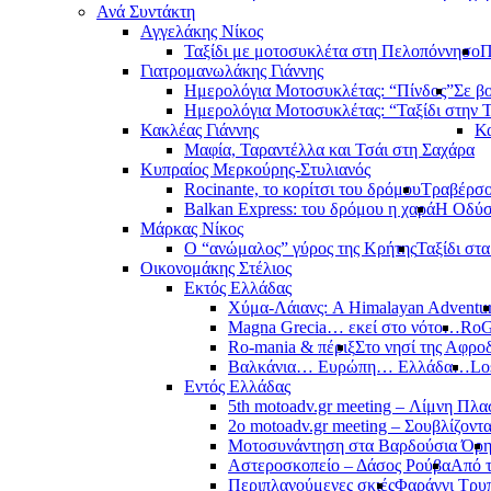
Ανά Συντάκτη
Αγγελάκης Νίκος
Ταξίδι με μοτοσυκλέτα στη Πελοπόννησο
Π
Γιατρομανωλάκης Γιάννης
Ημερολόγια Μοτοσυκλέτας: “Πίνδος”
Σε β
Ημερολόγια Μοτοσυκλέτας: “Ταξίδι στην 
Κακλέας Γιάννης
Κα
Μαφία, Ταραντέλλα και Τσάι στη Σαχάρα
Κυπραίος Μερκούρης-Στυλιανός
Rocinante, το κορίτσι του δρόμου
Τραβέρσο 
Balkan Express: του δρόμου η χαρά
Η Οδύσ
Μάρκας Νίκος
Ο “ανώμαλος” γύρος της Κρήτης
Ταξίδι στ
Οικονομάκης Στέλιος
Εκτός Ελλάδας
Χύμα-Λάιανς: A Himalayan Adventu
Magna Grecia… εκεί στο νότο…
RoG
Ro-mania & πέριξ
Στο νησί της Αφροδ
Βαλκάνια… Ευρώπη… Ελλάδα…
Lo
Εντός Ελλάδας
5th motoadv.gr meeting – Λίμνη Πλ
2ο motoadv.gr meeting – Σουβλίζοντα
Μοτοσυνάντηση στα Βαρδούσια Όρ
Αστεροσκοπείο – Δάσος Ρούβα
Από 
Περιπλανούμενες σκιές
Φαράγγι Τρυ