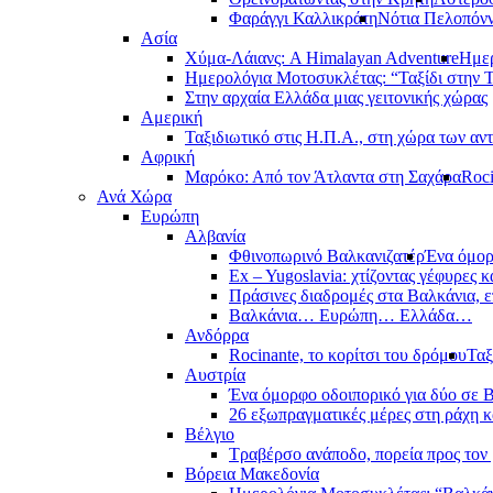
Φαράγγι Καλλικράτη
Νότια Πελοπόν
Ασία
Χύμα-Λάιανς: A Himalayan Adventure
Ημερ
Ημερολόγια Μοτοσυκλέτας: “Ταξίδι στην 
Στην αρχαία Ελλάδα μιας γειτονικής χώρας
Αμερική
Ταξιδιωτικό στις Η.Π.Α., στη χώρα των αν
Αφρική
Μαρόκο: Από τον Άτλαντα στη Σαχάρα
Roci
Ανά Χώρα
Ευρώπη
Αλβανία
Φθινοπωρινό Βαλκανιζατέρ
Ένα όμορ
Ex – Yugoslavia: χτίζοντας γέφυρες κ
Πράσινες διαδρομές στα Βαλκάνια, ε
Βαλκάνια… Ευρώπη… Ελλάδα…
Ανδόρρα
Rocinante, το κορίτσι του δρόμου
Ταξ
Αυστρία
Ένα όμορφο οδοιπορικό για δύο σε Β
26 εξωπραγματικές μέρες στη ράχη κ
Βέλγιο
Τραβέρσο ανάποδο, πορεία προς τον 
Βόρεια Μακεδονία