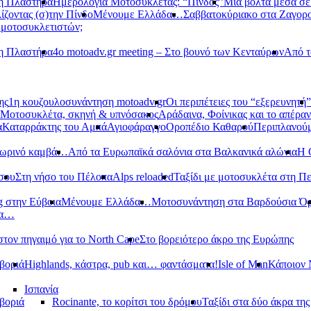
νη Πλαστήρα
Ημερολόγια Μοτοσυκλέτας: “Πίνδος”
Μια βόλτα μέσα σ
ίζοντας (σ)την Πίνδο
Μένουμε Ελλάδα…
Σαββατοκύριακο στα Ζαγορ
 μοτοσυκλετιστών;
νη Πλαστήρα
4ο motoadv.gr meeting – Στο βουνό των Κενταύρων
Από τ
ης
1η κουζουλοσυνάντηση motoadv.gr
Οι περιπέτειες του “εξερευνητή”
Μοτοσυκλέτα, σκηνή & υπνόσακος
Αράδαινα, Φοίνικας και το απέραν
α
Καταρράκτης του Αμπά
Αγιοφάραγγο
Οροπέδιο Καθαρού
Περιπλανούμ
οπωρινό καμβά…
Από τα Ευρωπαϊκά σαλόνια στα Βαλκανικά αλώνια
Η 
σου
Στη νήσο του Πέλοπα
Alps reloaded
Ταξίδι με μοτοσυκλέτα στη Π
g στην Εύβοια
Μένουμε Ελλάδα…
Μοτοσυνάντηση στα Βαρδούσια Ό
δα…
στον πηγαιμό για το North Cape
Στο βορειότερο άκρο της Ευρώπης
βοριά
Highlands, κάστρα, pub και… φαντάσματα!
Isle of Man
Κάποιον 
Ισπανία
βοριά
Rocinante, το κορίτσι του δρόμου
Ταξίδι στα δύο άκρα τη