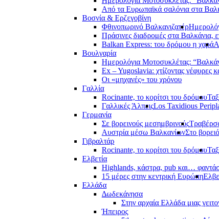
Ημερολόγια Μοτοσυκλέτας: “Βαλκά
Από τα Ευρωπαϊκά σαλόνια στα Βαλ
Βοσνία & Ερζεγοβίνη
Φθινοπωρινό Βαλκανιζατέρ
Ημερολόγ
Πράσινες διαδρομές στα Βαλκάνια, ε
Balkan Express: του δρόμου η χαρά
Α
Βουλγαρία
Ημερολόγια Μοτοσυκλέτας: “Βαλκά
Ex – Yugoslavia: χτίζοντας γέφυρες κ
Οι «μηχανές» του χρόνου
Γαλλία
Rocinante, το κορίτσι του δρόμου
Ταξ
Γαλλικές Άλπεις
Los Taxidious Peripl
Γερμανία
Σε βορεινούς μεσημβρινούς
Τραβέρσο
Αυστρία μέσω Βαλκανίων
Στο βορει
Γιβραλτάρ
Rocinante, το κορίτσι του δρόμου
Ταξ
Ελβετία
Highlands, κάστρα, pub και… φαντά
15 μέρες στην κεντρική Ευρώπη
Ελβε
Ελλάδα
Δωδεκάνησα
Στην αρχαία Ελλάδα μιας γειτο
Ήπειρος