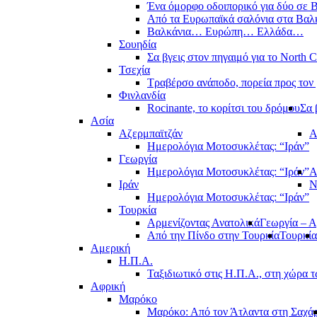
Ένα όμορφο οδοιπορικό για δύο σε Β
Από τα Ευρωπαϊκά σαλόνια στα Βαλ
Βαλκάνια… Ευρώπη… Ελλάδα…
Σουηδία
Σα βγεις στον πηγαιμό για το North 
Τσεχία
Τραβέρσο ανάποδο, πορεία προς τον 
Φινλανδία
Rocinante, το κορίτσι του δρόμου
Σα 
Ασία
Αζερμπαϊτζάν
Α
Ημερολόγια Μοτοσυκλέτας: “Ιράν”
Γεωργία
Ημερολόγια Μοτοσυκλέτας: “Ιράν”
Α
Ιράν
Ν
Ημερολόγια Μοτοσυκλέτας: “Ιράν”
Τουρκία
Αρμενίζοντας Ανατολικά
Γεωργία – Α
Από την Πίνδο στην Τουρκία
Τουρκία
Αμερική
Η.Π.Α.
Ταξιδιωτικό στις Η.Π.Α., στη χώρα 
Αφρική
Μαρόκο
Μαρόκο: Από τον Άτλαντα στη Σαχά