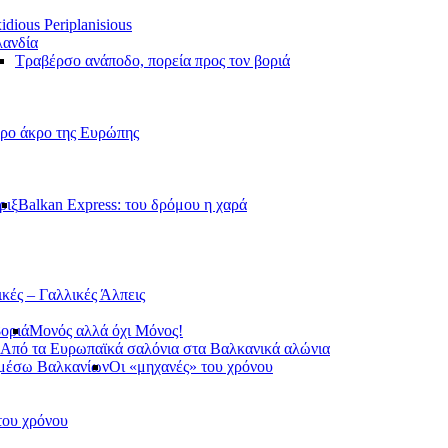
idious Periplanisious
ανδία
Τραβέρσο ανάποδο, πορεία προς τον βοριά
ερο άκρο της Ευρώπης
ριξ
Balkan Express: του δρόμου η χαρά
ικές – Γαλλικές Άλπεις
βοριά
Μονός αλλά όχι Μόνος!
Από τα Ευρωπαϊκά σαλόνια στα Βαλκανικά αλώνια
 μέσω Βαλκανίων
Οι «μηχανές» του χρόνου
του χρόνου