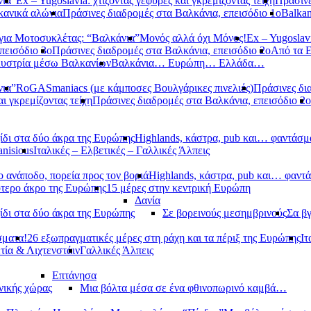
νια”
Ex – Yugoslavia: χτίζοντας γέφυρες και γκρεμίζοντας τείχη
Πράσινε
κανικά αλώνια
Πράσινες διαδρομές στα Βαλκάνια, επεισόδιο 1ο
Balkan
ια Μοτοσυκλέτας: “Βαλκάνια”
Μονός αλλά όχι Μόνος!
Ex – Yugoslavi
πεισόδιο 3ο
Πράσινες διαδρομές στα Βαλκάνια, επεισόδιο 2ο
Από τα 
υστρία μέσω Βαλκανίων
Βαλκάνια… Ευρώπη… Ελλάδα…
νια”
RoGASmaniacs (με κάμποσες Βουλγάρικες πινελιές)
Πράσινες δι
αι γκρεμίζοντας τείχη
Πράσινες διαδρομές στα Βαλκάνια, επεισόδιο 2ο
ίδι στα δύο άκρα της Ευρώπης
Highlands, κάστρα, pub και… φαντάσμ
anisious
Ιταλικές – Ελβετικές – Γαλλικές Άλπεις
 ανάποδο, πορεία προς τον βοριά
Highlands, κάστρα, pub και… φαντ
ότερο άκρο της Ευρώπης
15 μέρες στην κεντρική Ευρώπη
Δανία
ίδι στα δύο άκρα της Ευρώπης
Σε βορεινούς μεσημβρινούς
Σα βγ
σματα!
26 εξωπραγματικές μέρες στη ράχη και τα πέριξ της Ευρώπης
Ιτ
τία & Λιχτενστάιν
Γαλλικές Άλπεις
Επτάνησα
νικής χώρας
Μια βόλτα μέσα σε ένα φθινοπωρινό καμβά…