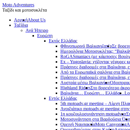
Moto Adventures
Ταξίδι και μοτοσυκλέτα
Αρχική
About Us
Ταξίδια
Ανά Ήπειρο
Ευρώπη
Εκτός Ελλάδας
Φθινοπωρινό Βαλκανιζατέρ
Σε βορει
Ημερολόγια Μοτοσυκλέτας: “Βαλκά
RoGASmaniacs (με κάμποσες Βουλγά
Ex – Yugoslavia: χτίζοντας γέφυρες κ
Πράσινες διαδρομές στα Βαλκάνια, ε
Από τα Ευρωπαϊκά σαλόνια στα Βαλ
Πράσινες διαδρομές στα Βαλκάνια, ε
Αυστρία μέσω Βαλκανίων
Οδοιπορικ
Highland Riders
Στο βορειότερο άκρ
Βαλκάνια… Ευρώπη… Ελλάδα…
Lo
Εντός Ελλάδας
5th motoadv.gr meeting – Λίμνη Πλ
Ανοιξιάτικο motoadv.gr meeting στην
1η κουζουλοσυνάντηση motoadv.gr
Σ
Μοτοσυνάντηση στα Βαρδούσια Όρ
Ορεινή Ναυπακτία
Moto Canyoning
Α
Ορεινοβατώντας στην Κρήτη
Αστεροσ