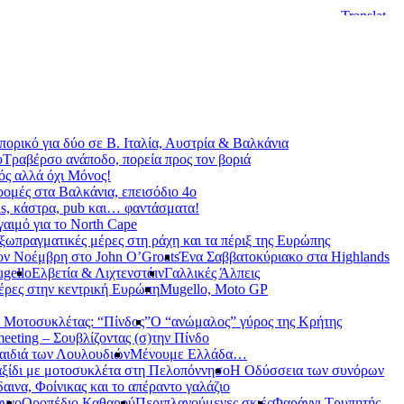
ορικό για δύο σε Β. Ιταλία, Αυστρία & Βαλκάνια
υ
Τραβέρσο ανάποδο, πορεία προς τον βοριά
ς αλλά όχι Μόνος!
ρομές στα Βαλκάνια, επεισόδιο 4ο
s, κάστρα, pub και… φαντάσματα!
γαιμό για το North Cape
ξωπραγματικές μέρες στη ράχη και τα πέριξ της Ευρώπης
ον Νοέμβρη στο John O’Groats
Ένα Σαββατοκύριακο στα Highlands
gello
Ελβετία & Λιχτενστάιν
Γαλλικές Άλπεις
έρες στην κεντρική Ευρώπη
Mugello, Moto GP
 Μοτοσυκλέτας: “Πίνδος”
Ο “ανώμαλος” γύρος της Κρήτης
meeting – Σουβλίζοντας (σ)την Πίνδο
αιδιά των Λουλουδιών
Μένουμε Ελλάδα…
ξίδι με μοτοσυκλέτα στη Πελοπόννησο
Η Οδύσσεια των συνόρων
αινα, Φοίνικας και το απέραντο γαλάζιο
αγγο
Οροπέδιο Καθαρού
Περιπλανούμενες σκιές
Φαράγγι Τρυπητής