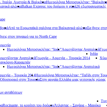
. Ιταλία, Αυστρία & Βαλκάνια
Ημερολόγια Μοτοσυκλέτας: “Βαλκάνι
κανικά αλώνια
Balkan Express: του δρόμου η χαρά
26 εξωπραγματικές 
Cape
βοριά
Από τα Ευρωπαϊκά σαλόνια στα Βαλκανικά αλώνια
Σα βγεις στο
βγεις στον πηγαιμό για το North Cape
ρμενία
Ημερολόγια Μοτοσυκλέτας: “Ιράν”
Αρμενίζοντας Ανατολικά
Γεωρ
Ινδία
ρμενίζοντας Ανατολικά
Γεωργία – Αρμενία – Τουρκία 2014
Χύμα
αγκόρνο-Καραμπάχ
Ημερολόγια Μοτοσυκλέτας: “Ιράν”
Αρμενίζοντας Ανατολικά
ρμενία – Τουρκία 2014
Ημερολόγια Μοτοσυκλέτας: “Ταξίδι στην Του
Οδοιπορικό στην Τουρκία
Στην αρχαία Ελλάδα μιας γειτονικής χώρας
των αντιθέσεων
Τυν
ρα
Rocinante, το κορίτσι του δρόμου
Άτλαντας – Σαχάρα – Μαρόκο