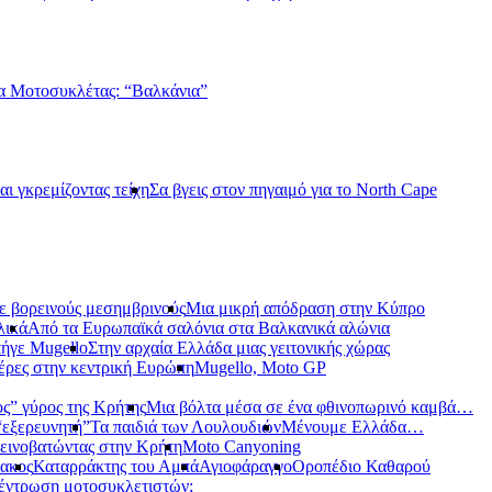
α Μοτοσυκλέτας: “Βαλκάνια”
αι γκρεμίζοντας τείχη
Σα βγεις στον πηγαιμό για το North Cape
ε βορεινούς μεσημβρινούς
Μια μικρή απόδραση στην Κύπρο
λικά
Από τα Ευρωπαϊκά σαλόνια στα Βαλκανικά αλώνια
ήγε Mugello
Στην αρχαία Ελλάδα μιας γειτονικής χώρας
έρες στην κεντρική Ευρώπη
Mugello, Moto GP
ς” γύρος της Κρήτης
Μια βόλτα μέσα σε ένα φθινοπωρινό καμβά…
 “εξερευνητή”
Τα παιδιά των Λουλουδιών
Μένουμε Ελλάδα…
εινοβατώντας στην Κρήτη
Moto Canyoning
ακος
Καταρράκτης του Αμπά
Αγιοφάραγγο
Οροπέδιο Καθαρού
έντρωση μοτοσυκλετιστών;