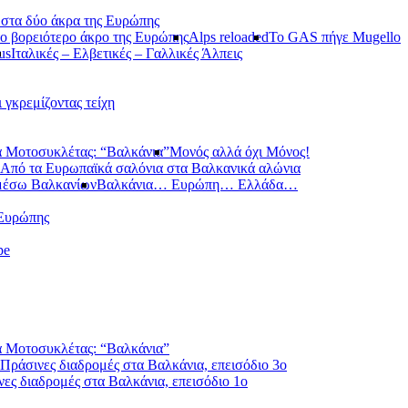
 στα δύο άκρα της Ευρώπης
ο βορειότερο άκρο της Ευρώπης
Alps reloaded
Το GAS πήγε Mugello
us
Ιταλικές – Ελβετικές – Γαλλικές Άλπεις
ι γκρεμίζοντας τείχη
 Μοτοσυκλέτας: “Βαλκάνια”
Μονός αλλά όχι Μόνος!
Από τα Ευρωπαϊκά σαλόνια στα Βαλκανικά αλώνια
μέσω Βαλκανίων
Βαλκάνια… Ευρώπη… Ελλάδα…
 Ευρώπης
pe
 Μοτοσυκλέτας: “Βαλκάνια”
Πράσινες διαδρομές στα Βαλκάνια, επεισόδιο 3ο
ες διαδρομές στα Βαλκάνια, επεισόδιο 1ο