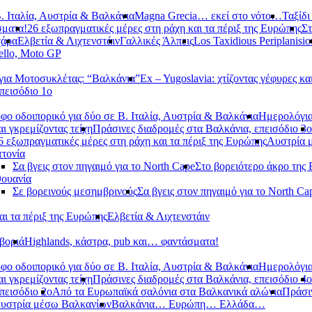
. Ιταλία, Αυστρία & Βαλκάνια
Magna Grecia… εκεί στο νότο…
Ταξίδι
σματα!
26 εξωπραγματικές μέρες στη ράχη και τα πέριξ της Ευρώπης
Στ
χάρα
Ελβετία & Λιχτενστάιν
Γαλλικές Άλπεις
Los Taxidious Periplanisio
llo, Moto GP
ια Μοτοσυκλέτας: “Βαλκάνια”
Ex – Yugoslavia: χτίζοντας γέφυρες κα
πεισόδιο 1ο
φο οδοιπορικό για δύο σε Β. Ιταλία, Αυστρία & Βαλκάνια
Ημερολόγια
αι γκρεμίζοντας τείχη
Πράσινες διαδρομές στα Βαλκάνια, επεισόδιο 3ο
6 εξωπραγματικές μέρες στη ράχη και τα πέριξ της Ευρώπης
Αυστρία 
τονία
Σα βγεις στον πηγαιμό για το North Cape
Στο βορειότερο άκρο της
θουανία
Σε βορεινούς μεσημβρινούς
Σα βγεις στον πηγαιμό για το North Ca
αι τα πέριξ της Ευρώπης
Ελβετία & Λιχτενστάιν
βοριά
Highlands, κάστρα, pub και… φαντάσματα!
φο οδοιπορικό για δύο σε Β. Ιταλία, Αυστρία & Βαλκάνια
Ημερολόγια
αι γκρεμίζοντας τείχη
Πράσινες διαδρομές στα Βαλκάνια, επεισόδιο 4ο
πεισόδιο 2ο
Από τα Ευρωπαϊκά σαλόνια στα Βαλκανικά αλώνια
Πράσιν
υστρία μέσω Βαλκανίων
Βαλκάνια… Ευρώπη… Ελλάδα…