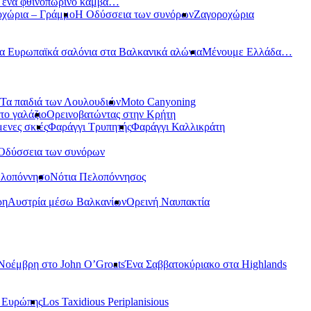
ε ένα φθινοπωρινό καμβά…
οχώρια – Γράμμο
Η Οδύσσεια των συνόρων
Ζαγοροχώρια
α Ευρωπαϊκά σαλόνια στα Βαλκανικά αλώνια
Μένουμε Ελλάδα…
Τα παιδιά των Λουλουδιών
Moto Canyoning
το γαλάζιο
Ορεινοβατώντας στην Κρήτη
ενες σκιές
Φαράγγι Τρυπητής
Φαράγγι Καλλικράτη
Οδύσσεια των συνόρων
ελοπόννησο
Νότια Πελοπόννησος
ρη
Αυστρία μέσω Βαλκανίων
Ορεινή Ναυπακτία
Νοέμβρη στο John O’Groats
Ένα Σαββατοκύριακο στα Highlands
ς Ευρώπης
Los Taxidious Periplanisious