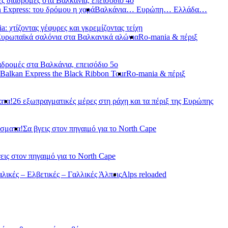
ς διαδρομές στα Βαλκάνια, επεισόδιο 4ο
 Express: του δρόμου η χαρά
Βαλκάνια… Ευρώπη… Ελλάδα…
a: χτίζοντας γέφυρες και γκρεμίζοντας τείχη
Ευρωπαϊκά σαλόνια στα Βαλκανικά αλώνια
Ro-mania & πέριξ
αδρομές στα Βαλκάνια, επεισόδιο 5ο
Balkan Express the Black Ribbon Tour
Ro-mania & πέριξ
ατα!
26 εξωπραγματικές μέρες στη ράχη και τα πέριξ της Ευρώπης
άσματα!
Σα βγεις στον πηγαιμό για το North Cape
εις στον πηγαιμό για το North Cape
αλικές – Ελβετικές – Γαλλικές Άλπεις
Alps reloaded