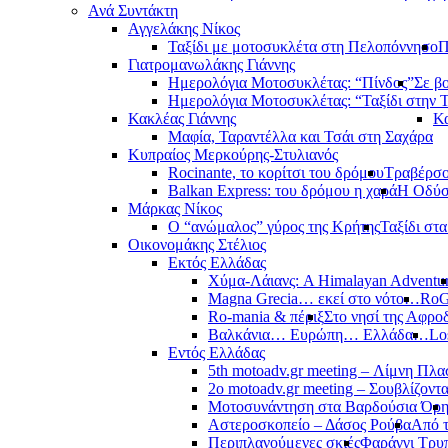
Ανά Συντάκτη
Αγγελάκης Νίκος
Ταξίδι με μοτοσυκλέτα στη Πελοπόννησο
Π
Γιατρομανωλάκης Γιάννης
Ημερολόγια Μοτοσυκλέτας: “Πίνδος”
Σε β
Ημερολόγια Μοτοσυκλέτας: “Ταξίδι στην 
Κακλέας Γιάννης
Κα
Μαφία, Ταραντέλλα και Τσάι στη Σαχάρα
Κυπραίος Μερκούρης-Στυλιανός
Rocinante, το κορίτσι του δρόμου
Τραβέρσο 
Balkan Express: του δρόμου η χαρά
Η Οδύσ
Μάρκας Νίκος
Ο “ανώμαλος” γύρος της Κρήτης
Ταξίδι στ
Οικονομάκης Στέλιος
Εκτός Ελλάδας
Χύμα-Λάιανς: A Himalayan Adventu
Magna Grecia… εκεί στο νότο…
RoG
Ro-mania & πέριξ
Στο νησί της Αφροδ
Βαλκάνια… Ευρώπη… Ελλάδα…
Lo
Εντός Ελλάδας
5th motoadv.gr meeting – Λίμνη Πλ
2ο motoadv.gr meeting – Σουβλίζοντα
Μοτοσυνάντηση στα Βαρδούσια Όρ
Αστεροσκοπείο – Δάσος Ρούβα
Από 
Περιπλανούμενες σκιές
Φαράγγι Τρυ