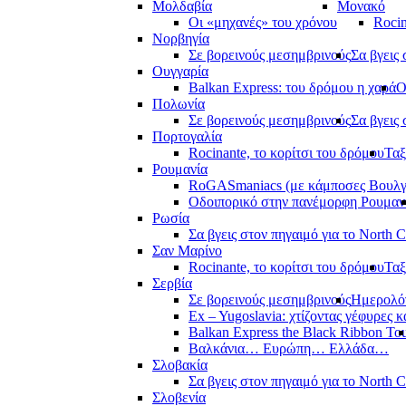
Μολδαβία
Μονακό
Οι «μηχανές» του χρόνου
Rocin
Νορβηγία
Σε βορεινούς μεσημβρινούς
Σα βγεις 
Ουγγαρία
Balkan Express: του δρόμου η χαρά
Ο
Πολωνία
Σε βορεινούς μεσημβρινούς
Σα βγεις 
Πορτογαλία
Rocinante, το κορίτσι του δρόμου
Ταξ
Ρουμανία
RoGASmaniacs (με κάμποσες Βουλγά
Οδοιπορικό στην πανέμορφη Ρουμαν
Ρωσία
Σα βγεις στον πηγαιμό για το North 
Σαν Μαρίνο
Rocinante, το κορίτσι του δρόμου
Ταξ
Σερβία
Σε βορεινούς μεσημβρινούς
Ημερολόγ
Ex – Yugoslavia: χτίζοντας γέφυρες κ
Balkan Express the Black Ribbon To
Βαλκάνια… Ευρώπη… Ελλάδα…
Σλοβακία
Σα βγεις στον πηγαιμό για το North 
Σλοβενία