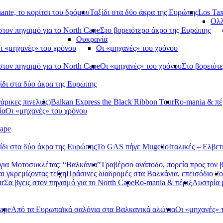
ante, το κορίτσι του δρόμου
Ταξίδι στα δύο άκρα της Ευρώπης
Los Tax
Ολλ
στον πηγαιμό για το North Cape
Στο βορειότερο άκρο της Ευρώπης
Ουκρανία
ι «μηχανές» του χρόνου
Οι «μηχανές» του χρόνου
στον πηγαιμό για το North Cape
Οι «μηχανές» του χρόνου
Στο βορειότ
ίδι στα δύο άκρα της Ευρώπης
ρικες πινελιές)
Balkan Express the Black Ribbon Tour
Ro-mania & πέ
ία
Οι «μηχανές» του χρόνου
Cape
ίδι στα δύο άκρα της Ευρώπης
Το GAS πήγε Mugello
Ιταλικές – Ελβετ
ια Μοτοσυκλέτας: “Βαλκάνια”
Τραβέρσο ανάποδο, πορεία προς τον 
αι γκρεμίζοντας τείχη
Πράσινες διαδρομές στα Βαλκάνια, επεισόδιο 2ο
ur
Σα βγεις στον πηγαιμό για το North Cape
Ro-mania & πέριξ
Αυστρία
Cape
Από τα Ευρωπαϊκά σαλόνια στα Βαλκανικά αλώνια
Οι «μηχανές» 