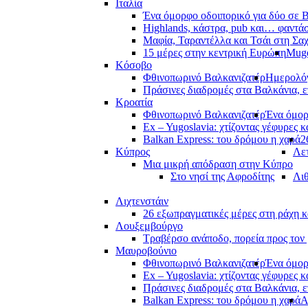
Ιταλία
Ένα όμορφο οδοιπορικό για δύο σε Β
Highlands, κάστρα, pub και… φαντά
Μαφία, Ταραντέλλα και Τσάι στη Σα
15 μέρες στην κεντρική Ευρώπη
Muge
Κόσοβο
Φθινοπωρινό Βαλκανιζατέρ
Ημερολόγ
Πράσινες διαδρομές στα Βαλκάνια, ε
Κροατία
Φθινοπωρινό Βαλκανιζατέρ
Ένα όμορ
Ex – Yugoslavia: χτίζοντας γέφυρες κ
Balkan Express: του δρόμου η χαρά
2
Κύπρος
Λετ
Μια μικρή απόδραση στην Κύπρο
Στο νησί της Αφροδίτης
Λι
Λιχτενστάιν
26 εξωπραγματικές μέρες στη ράχη κ
Λουξεμβούργο
Τραβέρσο ανάποδο, πορεία προς τον 
Μαυροβούνιο
Φθινοπωρινό Βαλκανιζατέρ
Ένα όμορ
Ex – Yugoslavia: χτίζοντας γέφυρες κ
Πράσινες διαδρομές στα Βαλκάνια, ε
Balkan Express: του δρόμου η χαρά
Α