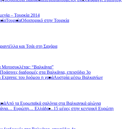
μενία – Τουρκία 2014
κία
Τουρκία
Οδοιπορικό στην Τουρκία
ραντέλλα και Τσάι στη Σαχάρα
 Μοτοσυκλέτας: “Βαλκάνια”
Πράσινες διαδρομές στα Βαλκάνια, επεισόδιο 3ο
 Express: του δρόμου η χαρά
Αυστρία μέσω Βαλκανίων
ριά
Από τα Ευρωπαϊκά σαλόνια στα Βαλκανικά αλώνια
κάνια… Ευρώπη… Ελλάδα…
15 μέρες στην κεντρική Ευρώπη