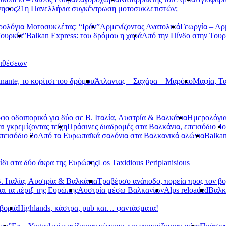
νησος
21η Πανελλήνια συγκέντρωση μοτοσυκλετιστών;
ολόγια Μοτοσυκλέτας: “Ιράν”
Αρμενίζοντας Ανατολικά
Γεωργία – Αρ
Τουρκία”
Balkan Express: του δρόμου η χαρά
Από την Πίνδο στην Τουρ
τιθέσεων
nante, το κορίτσι του δρόμου
Άτλαντας – Σαχάρα – Μαρόκο
Μαφία, Τα
φο οδοιπορικό για δύο σε Β. Ιταλία, Αυστρία & Βαλκάνια
Ημερολόγια
αι γκρεμίζοντας τείχη
Πράσινες διαδρομές στα Βαλκάνια, επεισόδιο 4ο
πεισόδιο 2ο
Από τα Ευρωπαϊκά σαλόνια στα Βαλκανικά αλώνια
Balkan
ίδι στα δύο άκρα της Ευρώπης
Los Taxidious Periplanisious
. Ιταλία, Αυστρία & Βαλκάνια
Τραβέρσο ανάποδο, πορεία προς τον βο
αι τα πέριξ της Ευρώπης
Αυστρία μέσω Βαλκανίων
Alps reloaded
Βαλ
βοριά
Highlands, κάστρα, pub και… φαντάσματα!