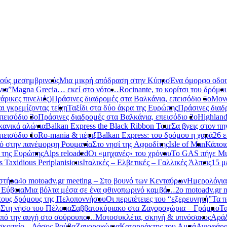
νούς μεσημβρινούς
Μια μικρή απόδραση στην Κύπρο
Ένα όμορφο οδοιπ
νια”
Magna Grecia… εκεί στο νότο…
Rocinante, το κορίτσι του δρόμο
ρικες πινελιές)
Πράσινες διαδρομές στα Βαλκάνια, επεισόδιο 5ο
Μονό
αι γκρεμίζοντας τείχη
Ταξίδι στα δύο άκρα της Ευρώπης
Πράσινες διαδ
πεισόδιο 3ο
Πράσινες διαδρομές στα Βαλκάνια, επεισόδιο 2ο
Highland
κανικά αλώνια
Balkan Express the Black Ribbon Tour
Σα βγεις στον πη
πεισόδιο 1ο
Ro-mania & πέριξ
Balkan Express: του δρόμου η χαρά
26 ε
ό στην πανέμορφη Ρουμανία
Στο νησί της Αφροδίτης
Isle of Man
Κάποι
ο της Ευρώπης
Alps reloaded
Οι «μηχανές» του χρόνου
Το GAS πήγε Mu
s Taxidious Periplanisious
Ιταλικές – Ελβετικές – Γαλλικές Άλπεις
15 μ
αστήρα
4ο motoadv.gr meeting – Στο βουνό των Κενταύρων
Ημερολόγια
 Εύβοια
Μια βόλτα μέσα σε ένα φθινοπωρινό καμβά…
2ο motoadv.gr 
τους δρόμους της Πελοποννήσου
Οι περιπέτειες του “εξερευνητή”
Τα π
η
Στη νήσο του Πέλοπα
Σαββατοκύριακο στα Ζαγοροχώρια – Γράμμο
Τα
πό την αυγή στο σούρουπο…
Μοτοσυκλέτα, σκηνή & υπνόσακος
Αράδ
κοπείο – Δάσος Ρούβα
Ζαγοροχώρια
Καταρράκτης του Αμπά
Αγιοφάρ