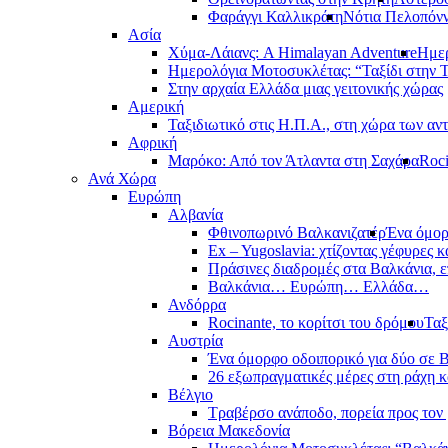
Φαράγγι Καλλικράτη
Νότια Πελοπόν
Ασία
Χύμα-Λάιανς: A Himalayan Adventure
Ημερ
Ημερολόγια Μοτοσυκλέτας: “Ταξίδι στην 
Στην αρχαία Ελλάδα μιας γειτονικής χώρας
Αμερική
Ταξιδιωτικό στις Η.Π.Α., στη χώρα των αν
Αφρική
Μαρόκο: Από τον Άτλαντα στη Σαχάρα
Roci
Ανά Χώρα
Ευρώπη
Αλβανία
Φθινοπωρινό Βαλκανιζατέρ
Ένα όμορ
Ex – Yugoslavia: χτίζοντας γέφυρες κ
Πράσινες διαδρομές στα Βαλκάνια, ε
Βαλκάνια… Ευρώπη… Ελλάδα…
Ανδόρρα
Rocinante, το κορίτσι του δρόμου
Ταξ
Αυστρία
Ένα όμορφο οδοιπορικό για δύο σε Β
26 εξωπραγματικές μέρες στη ράχη κ
Βέλγιο
Τραβέρσο ανάποδο, πορεία προς τον 
Βόρεια Μακεδονία