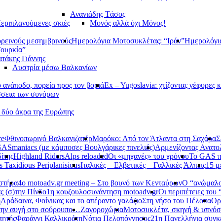
Ανανιάδης Tάσος
εριπλανούμενες σκιές
Μονός αλλά όχι Μόνος!
ορεινούς μεσημβρινούς
Ημερολόγια Μοτοσυκλέτας: “Ιράν”
Ημερολόγι
Τουρκία”
τάκης Γιάννης
Αυστρία μέσω Βαλκανίων
ανάποδο, πορεία προς τον βοριά
Ex – Yugoslavia: χτίζοντας γέφυρες κ
σεια των συνόρων
α δύο άκρα της Ευρώπης
re
Φθινοπωρινό Βαλκανιζατέρ
Μαρόκο: Από τον Άτλαντα στη Σαχάρα
Σ
ASmaniacs (με κάμποσες Βουλγάρικες πινελιές)
Αρμενίζοντας Ανατο
ίτης
Highland Riders
Alps reloaded
Οι «μηχανές» του χρόνου
Το GAS π
s Taxidious Periplanisious
Ιταλικές – Ελβετικές – Γαλλικές Άλπεις
15 μ
αστήρα
4ο motoadv.gr meeting – Στο βουνό των Κενταύρων
Ο “ανώμαλο
ς (σ)την Πίνδο
1η κουζουλοσυνάντηση motoadv.gr
Οι περιπέτειες του
η
Αράδαινα, Φοίνικας και το απέραντο γαλάζιο
Στη νήσο του Πέλοπα
Ορ
την αυγή στο σούρουπο…
Ζαγοροχώρια
Μοτοσυκλέτα, σκηνή & υπνόσ
πητής
Φαράγγι Καλλικράτη
Νότια Πελοπόννησος
21η Πανελλήνια συγκ