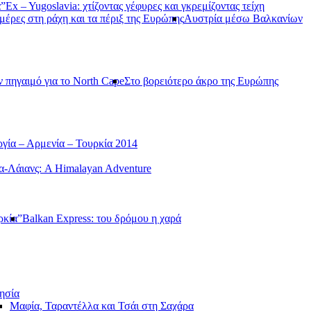
α”
Ex – Yugoslavia: χτίζοντας γέφυρες και γκρεμίζοντας τείχη
μέρες στη ράχη και τα πέριξ της Ευρώπης
Αυστρία μέσω Βαλκανίων
ν πηγαιμό για το North Cape
Στο βορειότερο άκρο της Ευρώπης
γία – Αρμενία – Τουρκία 2014
-Λάιανς: A Himalayan Adventure
ρκία”
Balkan Express: του δρόμου η χαρά
ησία
Μαφία, Ταραντέλλα και Τσάι στη Σαχάρα