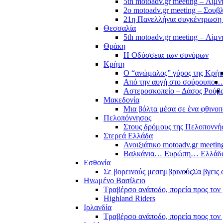
5th motoadv.gr meeting – Λίμ
2ο motoadv.gr meeting – Σουβλ
21η Πανελλήνια συγκέντρωση
Θεσσαλία
5th motoadv.gr meeting – Λίμ
Θράκη
Η Οδύσσεια των συνόρων
Κρήτη
Ο “ανώμαλος” γύρος της Κρήτ
Από την αυγή στο σούρουπο…
Αστεροσκοπείο – Δάσος Ρούβ
Μακεδονία
Μια βόλτα μέσα σε ένα φθιν
Πελοπόννησος
Στους δρόμους της Πελοποννή
Στερεά Ελλάδα
Ανοιξιάτικο motoadv.gr meetin
Βαλκάνια… Ευρώπη… Ελλά
Εσθονία
Σε βορεινούς μεσημβρινούς
Σα βγεις 
Ηνωμένο Βασίλειο
Τραβέρσο ανάποδο, πορεία προς τον 
Highland Riders
Ιρλανδία
Τραβέρσο ανάποδο, πορεία προς τον 