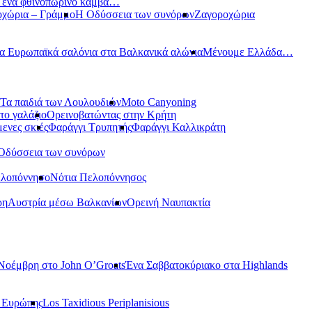
ε ένα φθινοπωρινό καμβά…
οχώρια – Γράμμο
Η Οδύσσεια των συνόρων
Ζαγοροχώρια
α Ευρωπαϊκά σαλόνια στα Βαλκανικά αλώνια
Μένουμε Ελλάδα…
Τα παιδιά των Λουλουδιών
Moto Canyoning
το γαλάζιο
Ορεινοβατώντας στην Κρήτη
ενες σκιές
Φαράγγι Τρυπητής
Φαράγγι Καλλικράτη
Οδύσσεια των συνόρων
ελοπόννησο
Νότια Πελοπόννησος
ρη
Αυστρία μέσω Βαλκανίων
Ορεινή Ναυπακτία
Νοέμβρη στο John O’Groats
Ένα Σαββατοκύριακο στα Highlands
ς Ευρώπης
Los Taxidious Periplanisious