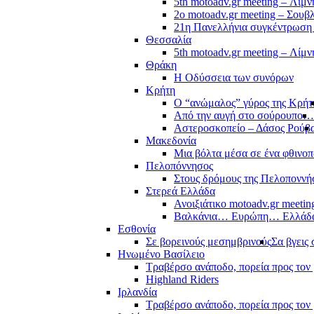
5th motoadv.gr meeting – Λίμ
2ο motoadv.gr meeting – Σουβλ
21η Πανελλήνια συγκέντρωση
Θεσσαλία
5th motoadv.gr meeting – Λίμ
Θράκη
Η Οδύσσεια των συνόρων
Κρήτη
Ο “ανώμαλος” γύρος της Κρήτ
Από την αυγή στο σούρουπο…
Αστεροσκοπείο – Δάσος Ρούβ
Μακεδονία
Μια βόλτα μέσα σε ένα φθιν
Πελοπόννησος
Στους δρόμους της Πελοποννή
Στερεά Ελλάδα
Ανοιξιάτικο motoadv.gr meetin
Βαλκάνια… Ευρώπη… Ελλά
Εσθονία
Σε βορεινούς μεσημβρινούς
Σα βγεις 
Ηνωμένο Βασίλειο
Τραβέρσο ανάποδο, πορεία προς τον 
Highland Riders
Ιρλανδία
Τραβέρσο ανάποδο, πορεία προς τον 