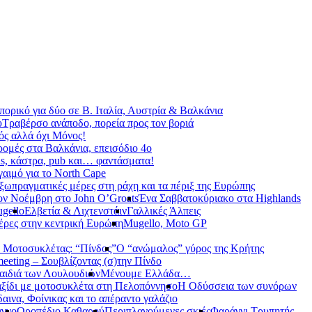
ορικό για δύο σε Β. Ιταλία, Αυστρία & Βαλκάνια
υ
Τραβέρσο ανάποδο, πορεία προς τον βοριά
ς αλλά όχι Μόνος!
ρομές στα Βαλκάνια, επεισόδιο 4ο
s, κάστρα, pub και… φαντάσματα!
γαιμό για το North Cape
ξωπραγματικές μέρες στη ράχη και τα πέριξ της Ευρώπης
ον Νοέμβρη στο John O’Groats
Ένα Σαββατοκύριακο στα Highlands
gello
Ελβετία & Λιχτενστάιν
Γαλλικές Άλπεις
έρες στην κεντρική Ευρώπη
Mugello, Moto GP
 Μοτοσυκλέτας: “Πίνδος”
Ο “ανώμαλος” γύρος της Κρήτης
meeting – Σουβλίζοντας (σ)την Πίνδο
αιδιά των Λουλουδιών
Μένουμε Ελλάδα…
ξίδι με μοτοσυκλέτα στη Πελοπόννησο
Η Οδύσσεια των συνόρων
αινα, Φοίνικας και το απέραντο γαλάζιο
αγγο
Οροπέδιο Καθαρού
Περιπλανούμενες σκιές
Φαράγγι Τρυπητής