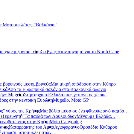
α Μοτοσυκλέτας: “Βαλκάνια”
αι γκρεμίζοντας τείχη
Σα βγεις στον πηγαιμό για το North Cape
ε βορεινούς μεσημβρινούς
Μια μικρή απόδραση στην Κύπρο
λικά
Από τα Ευρωπαϊκά σαλόνια στα Βαλκανικά αλώνια
ήγε Mugello
Στην αρχαία Ελλάδα μιας γειτονικής χώρας
έρες στην κεντρική Ευρώπη
Mugello, Moto GP
ς” γύρος της Κρήτης
Μια βόλτα μέσα σε ένα φθινοπωρινό καμβά…
 “εξερευνητή”
Τα παιδιά των Λουλουδιών
Μένουμε Ελλάδα…
εινοβατώντας στην Κρήτη
Moto Canyoning
ακος
Καταρράκτης του Αμπά
Αγιοφάραγγο
Οροπέδιο Καθαρού
έντρωση μοτοσυκλετιστών;