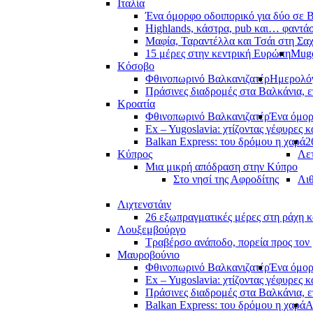
Ιταλία
Ένα όμορφο οδοιπορικό για δύο σε Β
Highlands, κάστρα, pub και… φαντά
Μαφία, Ταραντέλλα και Τσάι στη Σα
15 μέρες στην κεντρική Ευρώπη
Muge
Κόσοβο
Φθινοπωρινό Βαλκανιζατέρ
Ημερολόγ
Πράσινες διαδρομές στα Βαλκάνια, ε
Κροατία
Φθινοπωρινό Βαλκανιζατέρ
Ένα όμορ
Ex – Yugoslavia: χτίζοντας γέφυρες κ
Balkan Express: του δρόμου η χαρά
2
Κύπρος
Λετ
Μια μικρή απόδραση στην Κύπρο
Στο νησί της Αφροδίτης
Λι
Λιχτενστάιν
26 εξωπραγματικές μέρες στη ράχη κ
Λουξεμβούργο
Τραβέρσο ανάποδο, πορεία προς τον 
Μαυροβούνιο
Φθινοπωρινό Βαλκανιζατέρ
Ένα όμορ
Ex – Yugoslavia: χτίζοντας γέφυρες κ
Πράσινες διαδρομές στα Βαλκάνια, ε
Balkan Express: του δρόμου η χαρά
Α