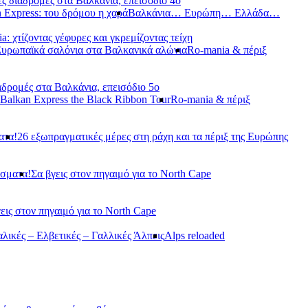
ς διαδρομές στα Βαλκάνια, επεισόδιο 4ο
 Express: του δρόμου η χαρά
Βαλκάνια… Ευρώπη… Ελλάδα…
a: χτίζοντας γέφυρες και γκρεμίζοντας τείχη
Ευρωπαϊκά σαλόνια στα Βαλκανικά αλώνια
Ro-mania & πέριξ
αδρομές στα Βαλκάνια, επεισόδιο 5ο
Balkan Express the Black Ribbon Tour
Ro-mania & πέριξ
ατα!
26 εξωπραγματικές μέρες στη ράχη και τα πέριξ της Ευρώπης
άσματα!
Σα βγεις στον πηγαιμό για το North Cape
εις στον πηγαιμό για το North Cape
αλικές – Ελβετικές – Γαλλικές Άλπεις
Alps reloaded