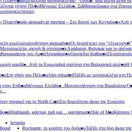
νη Πλαστήρα
Ημερολόγια Μοτοσυκλέτας: “Πίνδος”
Μια βόλτα μέσα σ
ίζοντας (σ)την Πίνδο
Μένουμε Ελλάδα…
Σαββατοκύριακο στα Ζαγορ
 μοτοσυκλετιστών;
νη Πλαστήρα
4ο motoadv.gr meeting – Στο βουνό των Κενταύρων
Από τ
ης
1η κουζουλοσυνάντηση motoadv.gr
Οι περιπέτειες του “εξερευνητή”
Μοτοσυκλέτα, σκηνή & υπνόσακος
Αράδαινα, Φοίνικας και το απέραν
α
Καταρράκτης του Αμπά
Αγιοφάραγγο
Οροπέδιο Καθαρού
Περιπλανούμ
οπωρινό καμβά…
Από τα Ευρωπαϊκά σαλόνια στα Βαλκανικά αλώνια
Η 
σου
Στη νήσο του Πέλοπα
Alps reloaded
Ταξίδι με μοτοσυκλέτα στη Π
g στην Εύβοια
Μένουμε Ελλάδα…
Μοτοσυνάντηση στα Βαρδούσια Ό
δα…
στον πηγαιμό για το North Cape
Στο βορειότερο άκρο της Ευρώπης
βοριά
Highlands, κάστρα, pub και… φαντάσματα!
Isle of Man
Κάποιον 
Ισπανία
βοριά
Rocinante, το κορίτσι του δρόμου
Ταξίδι στα δύο άκρα τη