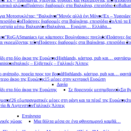
νια”
Ex – Yugoslavia: χτίζοντας γέφυρες και γκρεμίζοντας τείχη
Πράσινε
κανικά αλώνια
Πράσινες διαδρομές στα Βαλκάνια, επεισόδιο 1ο
Balkan
ια Μοτοσυκλέτας: “Βαλκάνια”
Μονός αλλά όχι Μόνος!
Ex – Yugoslavi
πεισόδιο 3ο
Πράσινες διαδρομές στα Βαλκάνια, επεισόδιο 2ο
Από τα 
υστρία μέσω Βαλκανίων
Βαλκάνια… Ευρώπη… Ελλάδα…
νια”
RoGASmaniacs (με κάμποσες Βουλγάρικες πινελιές)
Πράσινες δι
αι γκρεμίζοντας τείχη
Πράσινες διαδρομές στα Βαλκάνια, επεισόδιο 2ο
ίδι στα δύο άκρα της Ευρώπης
Highlands, κάστρα, pub και… φαντάσμ
anisious
Ιταλικές – Ελβετικές – Γαλλικές Άλπεις
 ανάποδο, πορεία προς τον βοριά
Highlands, κάστρα, pub και… φαντ
ότερο άκρο της Ευρώπης
15 μέρες στην κεντρική Ευρώπη
Δανία
ίδι στα δύο άκρα της Ευρώπης
Σε βορεινούς μεσημβρινούς
Σα βγ
σματα!
26 εξωπραγματικές μέρες στη ράχη και τα πέριξ της Ευρώπης
Ιτ
τία & Λιχτενστάιν
Γαλλικές Άλπεις
Επτάνησα
νικής χώρας
Μια βόλτα μέσα σε ένα φθινοπωρινό καμβά…