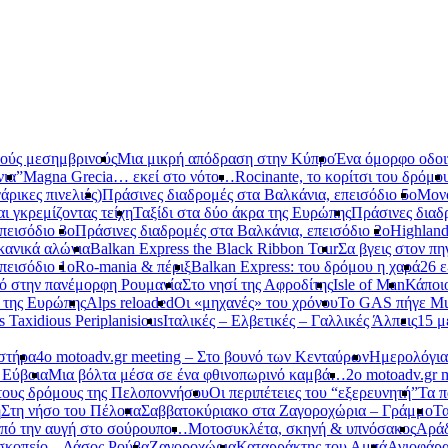
νούς μεσημβρινούς
Μια μικρή απόδραση στην Κύπρο
Ένα όμορφο οδοιπ
νια”
Magna Grecia… εκεί στο νότο…
Rocinante, το κορίτσι του δρόμο
ρικες πινελιές)
Πράσινες διαδρομές στα Βαλκάνια, επεισόδιο 5ο
Μονό
αι γκρεμίζοντας τείχη
Ταξίδι στα δύο άκρα της Ευρώπης
Πράσινες διαδ
πεισόδιο 3ο
Πράσινες διαδρομές στα Βαλκάνια, επεισόδιο 2ο
Highland
κανικά αλώνια
Balkan Express the Black Ribbon Tour
Σα βγεις στον πη
πεισόδιο 1ο
Ro-mania & πέριξ
Balkan Express: του δρόμου η χαρά
26 ε
ό στην πανέμορφη Ρουμανία
Στο νησί της Αφροδίτης
Isle of Man
Κάποι
ο της Ευρώπης
Alps reloaded
Οι «μηχανές» του χρόνου
Το GAS πήγε Mu
s Taxidious Periplanisious
Ιταλικές – Ελβετικές – Γαλλικές Άλπεις
15 μ
αστήρα
4ο motoadv.gr meeting – Στο βουνό των Κενταύρων
Ημερολόγια
 Εύβοια
Μια βόλτα μέσα σε ένα φθινοπωρινό καμβά…
2ο motoadv.gr 
τους δρόμους της Πελοποννήσου
Οι περιπέτειες του “εξερευνητή”
Τα π
η
Στη νήσο του Πέλοπα
Σαββατοκύριακο στα Ζαγοροχώρια – Γράμμο
Τα
πό την αυγή στο σούρουπο…
Μοτοσυκλέτα, σκηνή & υπνόσακος
Αράδ
κοπείο – Δάσος Ρούβα
Ζαγοροχώρια
Καταρράκτης του Αμπά
Αγιοφάρ