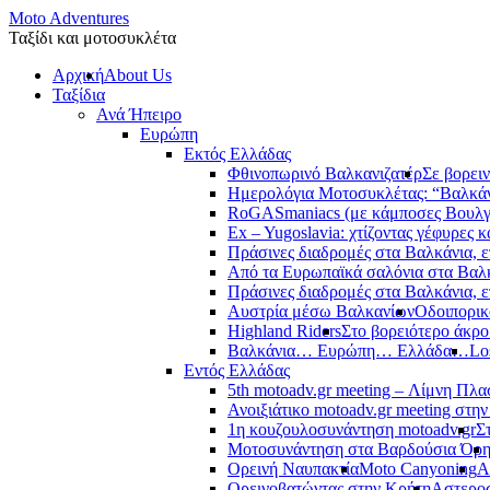
Moto Adventures
Ταξίδι και μοτοσυκλέτα
Αρχική
About Us
Ταξίδια
Ανά Ήπειρο
Ευρώπη
Εκτός Ελλάδας
Φθινοπωρινό Βαλκανιζατέρ
Σε βορει
Ημερολόγια Μοτοσυκλέτας: “Βαλκά
RoGASmaniacs (με κάμποσες Βουλγά
Ex – Yugoslavia: χτίζοντας γέφυρες κ
Πράσινες διαδρομές στα Βαλκάνια, ε
Από τα Ευρωπαϊκά σαλόνια στα Βαλ
Πράσινες διαδρομές στα Βαλκάνια, ε
Αυστρία μέσω Βαλκανίων
Οδοιπορικ
Highland Riders
Στο βορειότερο άκρ
Βαλκάνια… Ευρώπη… Ελλάδα…
Lo
Εντός Ελλάδας
5th motoadv.gr meeting – Λίμνη Πλ
Ανοιξιάτικο motoadv.gr meeting στην
1η κουζουλοσυνάντηση motoadv.gr
Σ
Μοτοσυνάντηση στα Βαρδούσια Όρ
Ορεινή Ναυπακτία
Moto Canyoning
Α
Ορεινοβατώντας στην Κρήτη
Αστεροσ