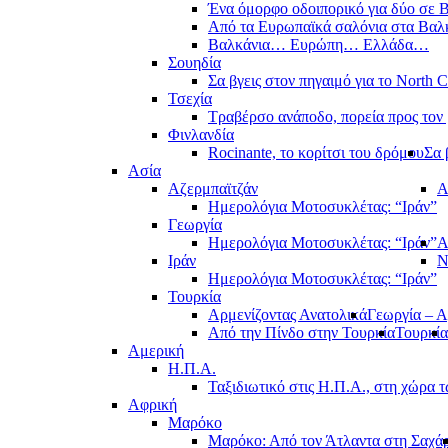
Ένα όμορφο οδοιπορικό για δύο σε Β
Από τα Ευρωπαϊκά σαλόνια στα Βαλ
Βαλκάνια… Ευρώπη… Ελλάδα…
Σουηδία
Σα βγεις στον πηγαιμό για το North 
Τσεχία
Τραβέρσο ανάποδο, πορεία προς τον 
Φινλανδία
Rocinante, το κορίτσι του δρόμου
Σα 
Ασία
Αζερμπαϊτζάν
Α
Ημερολόγια Μοτοσυκλέτας: “Ιράν”
Γεωργία
Ημερολόγια Μοτοσυκλέτας: “Ιράν”
Α
Ιράν
Ν
Ημερολόγια Μοτοσυκλέτας: “Ιράν”
Τουρκία
Αρμενίζοντας Ανατολικά
Γεωργία – Α
Από την Πίνδο στην Τουρκία
Τουρκία
Αμερική
Η.Π.Α.
Ταξιδιωτικό στις Η.Π.Α., στη χώρα 
Αφρική
Μαρόκο
Μαρόκο: Από τον Άτλαντα στη Σαχά