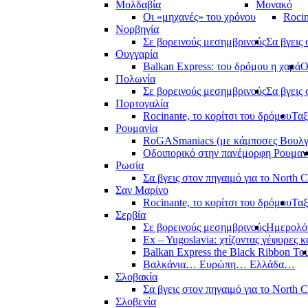
Μολδαβία
Μονακό
Οι «μηχανές» του χρόνου
Rocin
Νορβηγία
Σε βορεινούς μεσημβρινούς
Σα βγεις 
Ουγγαρία
Balkan Express: του δρόμου η χαρά
Ο
Πολωνία
Σε βορεινούς μεσημβρινούς
Σα βγεις 
Πορτογαλία
Rocinante, το κορίτσι του δρόμου
Ταξ
Ρουμανία
RoGASmaniacs (με κάμποσες Βουλγά
Οδοιπορικό στην πανέμορφη Ρουμαν
Ρωσία
Σα βγεις στον πηγαιμό για το North 
Σαν Μαρίνο
Rocinante, το κορίτσι του δρόμου
Ταξ
Σερβία
Σε βορεινούς μεσημβρινούς
Ημερολόγ
Ex – Yugoslavia: χτίζοντας γέφυρες κ
Balkan Express the Black Ribbon To
Βαλκάνια… Ευρώπη… Ελλάδα…
Σλοβακία
Σα βγεις στον πηγαιμό για το North 
Σλοβενία