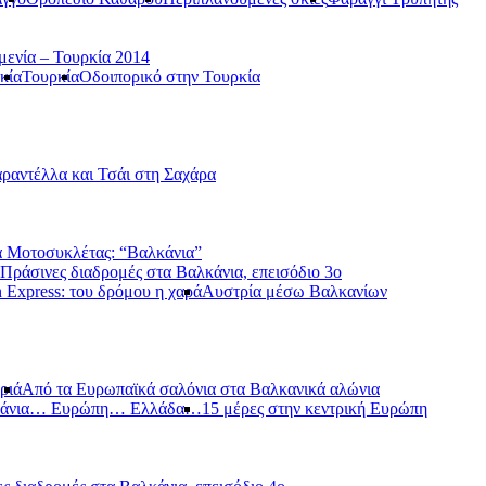
μενία – Τουρκία 2014
κία
Τουρκία
Οδοιπορικό στην Τουρκία
ραντέλλα και Τσάι στη Σαχάρα
 Μοτοσυκλέτας: “Βαλκάνια”
Πράσινες διαδρομές στα Βαλκάνια, επεισόδιο 3ο
 Express: του δρόμου η χαρά
Αυστρία μέσω Βαλκανίων
ριά
Από τα Ευρωπαϊκά σαλόνια στα Βαλκανικά αλώνια
κάνια… Ευρώπη… Ελλάδα…
15 μέρες στην κεντρική Ευρώπη