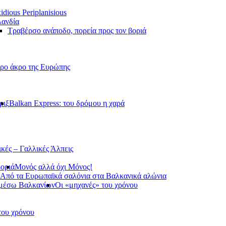
idious Periplanisious
ανδία
Τραβέρσο ανάποδο, πορεία προς τον βοριά
ερο άκρο της Ευρώπης
ριξ
Balkan Express: του δρόμου η χαρά
ικές – Γαλλικές Άλπεις
βοριά
Μονός αλλά όχι Μόνος!
Από τα Ευρωπαϊκά σαλόνια στα Βαλκανικά αλώνια
 μέσω Βαλκανίων
Οι «μηχανές» του χρόνου
του χρόνου