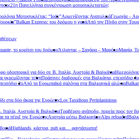
νησος
21η Πανελλήνια συγκέντρωση μοτοσυκλετιστών;
ολόγια Μοτοσυκλέτας: “Ιράν”
Αρμενίζοντας Ανατολικά
Γεωργία – Αρ
Τουρκία”
Balkan Express: του δρόμου η χαρά
Από την Πίνδο στην Τουρ
τιθέσεων
nante, το κορίτσι του δρόμου
Άτλαντας – Σαχάρα – Μαρόκο
Μαφία, Τα
φο οδοιπορικό για δύο σε Β. Ιταλία, Αυστρία & Βαλκάνια
Ημερολόγια
αι γκρεμίζοντας τείχη
Πράσινες διαδρομές στα Βαλκάνια, επεισόδιο 4ο
πεισόδιο 2ο
Από τα Ευρωπαϊκά σαλόνια στα Βαλκανικά αλώνια
Balkan
ίδι στα δύο άκρα της Ευρώπης
Los Taxidious Periplanisious
. Ιταλία, Αυστρία & Βαλκάνια
Τραβέρσο ανάποδο, πορεία προς τον βο
αι τα πέριξ της Ευρώπης
Αυστρία μέσω Βαλκανίων
Alps reloaded
Βαλ
βοριά
Highlands, κάστρα, pub και… φαντάσματα!