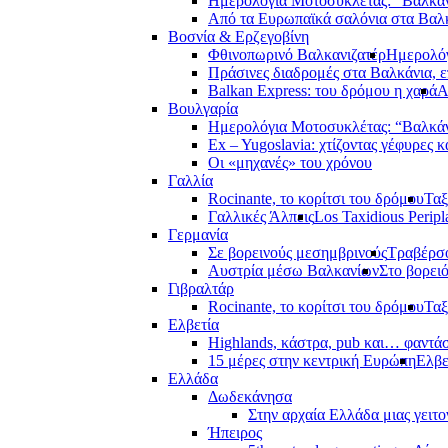
Ημερολόγια Μοτοσυκλέτας: “Βαλκά
Από τα Ευρωπαϊκά σαλόνια στα Βαλ
Βοσνία & Ερζεγοβίνη
Φθινοπωρινό Βαλκανιζατέρ
Ημερολόγ
Πράσινες διαδρομές στα Βαλκάνια, ε
Balkan Express: του δρόμου η χαρά
Α
Βουλγαρία
Ημερολόγια Μοτοσυκλέτας: “Βαλκά
Ex – Yugoslavia: χτίζοντας γέφυρες κ
Οι «μηχανές» του χρόνου
Γαλλία
Rocinante, το κορίτσι του δρόμου
Ταξ
Γαλλικές Άλπεις
Los Taxidious Peripl
Γερμανία
Σε βορεινούς μεσημβρινούς
Τραβέρσο
Αυστρία μέσω Βαλκανίων
Στο βορει
Γιβραλτάρ
Rocinante, το κορίτσι του δρόμου
Ταξ
Ελβετία
Highlands, κάστρα, pub και… φαντά
15 μέρες στην κεντρική Ευρώπη
Ελβε
Ελλάδα
Δωδεκάνησα
Στην αρχαία Ελλάδα μιας γειτο
Ήπειρος