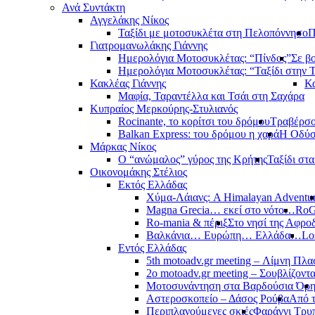
Ανά Συντάκτη
Αγγελάκης Νίκος
Ταξίδι με μοτοσυκλέτα στη Πελοπόννησο
Π
Γιατρομανωλάκης Γιάννης
Ημερολόγια Μοτοσυκλέτας: “Πίνδος”
Σε β
Ημερολόγια Μοτοσυκλέτας: “Ταξίδι στην 
Κακλέας Γιάννης
Κα
Μαφία, Ταραντέλλα και Τσάι στη Σαχάρα
Κυπραίος Μερκούρης-Στυλιανός
Rocinante, το κορίτσι του δρόμου
Τραβέρσο 
Balkan Express: του δρόμου η χαρά
Η Οδύσ
Μάρκας Νίκος
Ο “ανώμαλος” γύρος της Κρήτης
Ταξίδι στ
Οικονομάκης Στέλιος
Εκτός Ελλάδας
Χύμα-Λάιανς: A Himalayan Adventu
Magna Grecia… εκεί στο νότο…
RoG
Ro-mania & πέριξ
Στο νησί της Αφροδ
Βαλκάνια… Ευρώπη… Ελλάδα…
Lo
Εντός Ελλάδας
5th motoadv.gr meeting – Λίμνη Πλ
2ο motoadv.gr meeting – Σουβλίζοντα
Μοτοσυνάντηση στα Βαρδούσια Όρ
Αστεροσκοπείο – Δάσος Ρούβα
Από 
Περιπλανούμενες σκιές
Φαράγγι Τρυ