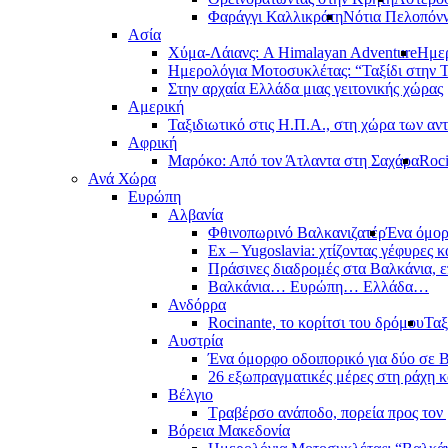
Φαράγγι Καλλικράτη
Νότια Πελοπόν
Ασία
Χύμα-Λάιανς: A Himalayan Adventure
Ημερ
Ημερολόγια Μοτοσυκλέτας: “Ταξίδι στην 
Στην αρχαία Ελλάδα μιας γειτονικής χώρας
Αμερική
Ταξιδιωτικό στις Η.Π.Α., στη χώρα των αν
Αφρική
Μαρόκο: Από τον Άτλαντα στη Σαχάρα
Roci
Ανά Χώρα
Ευρώπη
Αλβανία
Φθινοπωρινό Βαλκανιζατέρ
Ένα όμορ
Ex – Yugoslavia: χτίζοντας γέφυρες κ
Πράσινες διαδρομές στα Βαλκάνια, ε
Βαλκάνια… Ευρώπη… Ελλάδα…
Ανδόρρα
Rocinante, το κορίτσι του δρόμου
Ταξ
Αυστρία
Ένα όμορφο οδοιπορικό για δύο σε Β
26 εξωπραγματικές μέρες στη ράχη κ
Βέλγιο
Τραβέρσο ανάποδο, πορεία προς τον 
Βόρεια Μακεδονία