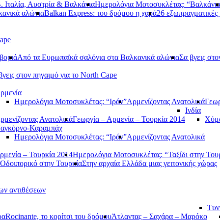
. Ιταλία, Αυστρία & Βαλκάνια
Ημερολόγια Μοτοσυκλέτας: “Βαλκάνι
κανικά αλώνια
Balkan Express: του δρόμου η χαρά
26 εξωπραγματικές 
Cape
βοριά
Από τα Ευρωπαϊκά σαλόνια στα Βαλκανικά αλώνια
Σα βγεις στο
βγεις στον πηγαιμό για το North Cape
ρμενία
Ημερολόγια Μοτοσυκλέτας: “Ιράν”
Αρμενίζοντας Ανατολικά
Γεωρ
Ινδία
ρμενίζοντας Ανατολικά
Γεωργία – Αρμενία – Τουρκία 2014
Χύμα
αγκόρνο-Καραμπάχ
Ημερολόγια Μοτοσυκλέτας: “Ιράν”
Αρμενίζοντας Ανατολικά
ρμενία – Τουρκία 2014
Ημερολόγια Μοτοσυκλέτας: “Ταξίδι στην Του
Οδοιπορικό στην Τουρκία
Στην αρχαία Ελλάδα μιας γειτονικής χώρας
των αντιθέσεων
Τυν
ρα
Rocinante, το κορίτσι του δρόμου
Άτλαντας – Σαχάρα – Μαρόκο