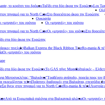
ante, το κορίτσι του δρόμου
Ταξίδι στα δύο άκρα της Ευρώπης
Los Tax
Ολλ
στον πηγαιμό για το North Cape
Στο βορειότερο άκρο της Ευρώπης
Ουκρανία
ι «μηχανές» του χρόνου
Οι «μηχανές» του χρόνου
στον πηγαιμό για το North Cape
Οι «μηχανές» του χρόνου
Στο βορειότ
ίδι στα δύο άκρα της Ευρώπης
ρικες πινελιές)
Balkan Express the Black Ribbon Tour
Ro-mania & πέ
ία
Οι «μηχανές» του χρόνου
Cape
ίδι στα δύο άκρα της Ευρώπης
Το GAS πήγε Mugello
Ιταλικές – Ελβετ
ια Μοτοσυκλέτας: “Βαλκάνια”
Τραβέρσο ανάποδο, πορεία προς τον 
αι γκρεμίζοντας τείχη
Πράσινες διαδρομές στα Βαλκάνια, επεισόδιο 2ο
ur
Σα βγεις στον πηγαιμό για το North Cape
Ro-mania & πέριξ
Αυστρία
Cape
Από τα Ευρωπαϊκά σαλόνια στα Βαλκανικά αλώνια
Οι «μηχανές» 