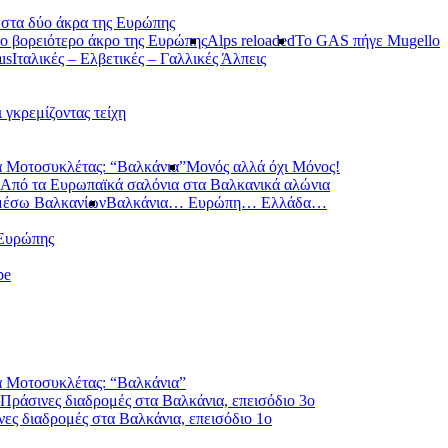
 στα δύο άκρα της Ευρώπης
ο βορειότερο άκρο της Ευρώπης
Alps reloaded
Το GAS πήγε Mugello
us
Ιταλικές – Ελβετικές – Γαλλικές Άλπεις
ι γκρεμίζοντας τείχη
 Μοτοσυκλέτας: “Βαλκάνια”
Μονός αλλά όχι Μόνος!
Από τα Ευρωπαϊκά σαλόνια στα Βαλκανικά αλώνια
μέσω Βαλκανίων
Βαλκάνια… Ευρώπη… Ελλάδα…
 Ευρώπης
pe
 Μοτοσυκλέτας: “Βαλκάνια”
Πράσινες διαδρομές στα Βαλκάνια, επεισόδιο 3ο
ες διαδρομές στα Βαλκάνια, επεισόδιο 1ο