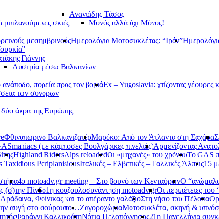
Ανανιάδης Tάσος
εριπλανούμενες σκιές
Μονός αλλά όχι Μόνος!
ορεινούς μεσημβρινούς
Ημερολόγια Μοτοσυκλέτας: “Ιράν”
Ημερολόγι
Τουρκία”
τάκης Γιάννης
Αυστρία μέσω Βαλκανίων
ανάποδο, πορεία προς τον βοριά
Ex – Yugoslavia: χτίζοντας γέφυρες κ
σεια των συνόρων
α δύο άκρα της Ευρώπης
re
Φθινοπωρινό Βαλκανιζατέρ
Μαρόκο: Από τον Άτλαντα στη Σαχάρα
Σ
ASmaniacs (με κάμποσες Βουλγάρικες πινελιές)
Αρμενίζοντας Ανατο
ίτης
Highland Riders
Alps reloaded
Οι «μηχανές» του χρόνου
Το GAS π
s Taxidious Periplanisious
Ιταλικές – Ελβετικές – Γαλλικές Άλπεις
15 μ
αστήρα
4ο motoadv.gr meeting – Στο βουνό των Κενταύρων
Ο “ανώμαλο
ς (σ)την Πίνδο
1η κουζουλοσυνάντηση motoadv.gr
Οι περιπέτειες του
η
Αράδαινα, Φοίνικας και το απέραντο γαλάζιο
Στη νήσο του Πέλοπα
Ορ
την αυγή στο σούρουπο…
Ζαγοροχώρια
Μοτοσυκλέτα, σκηνή & υπνόσ
πητής
Φαράγγι Καλλικράτη
Νότια Πελοπόννησος
21η Πανελλήνια συγκ