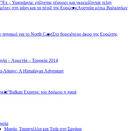
α”
Ex – Yugoslavia: χτίζοντας γέφυρες και γκρεμίζοντας τείχη
μέρες στη ράχη και τα πέριξ της Ευρώπης
Αυστρία μέσω Βαλκανίων
ν πηγαιμό για το North Cape
Στο βορειότερο άκρο της Ευρώπης
γία – Αρμενία – Τουρκία 2014
-Λάιανς: A Himalayan Adventure
ρκία”
Balkan Express: του δρόμου η χαρά
ησία
Μαφία, Ταραντέλλα και Τσάι στη Σαχάρα