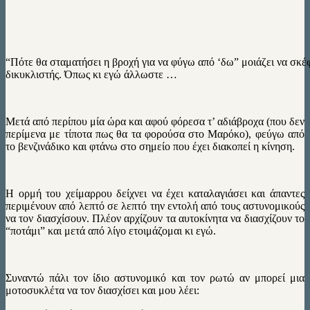
“Πότε θα σταματήσει η βροχή για να φύγω από ‘δω” μοιάζει να σκέ
δικυκλιστής. Όπως κι εγώ άλλωστε …
Μετά από περίπου μία ώρα και αφού φόρεσα τ’ αδιάβροχα (που δεν
περίμενα με τίποτα πως θα τα φορούσα στο Μαρόκο), φεύγω από
το βενζινάδικο και φτάνω στο σημείο που έχει διακοπεί η κίνηση.
Η ορμή του χείμαρρου δείχνει να έχει καταλαγιάσει και άπαντες
περιμένουν από λεπτό σε λεπτό την εντολή από τους αστυνομικούς
να τον διασχίσουν. Πλέον αρχίζουν τα αυτοκίνητα να διασχίζουν το
“ποτάμι” και μετά από λίγο ετοιμάζομαι κι εγώ.
Συναντώ πάλι τον ίδιο αστυνομικό και τον ρωτώ αν μπορεί μια
μοτοσυκλέτα να τον διασχίσει και μου λέει: