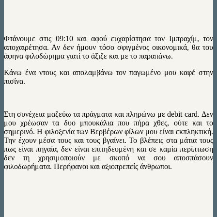
Φτάνουμε στις 09:10 και αφού ευχαρίστησα τον Ιμπραχίμ, τον
αποχαιρέτησα. Αν δεν ήμουν τόσο σφιγμένος οικονομικά, θα του
άφηνα φιλοδώρημα γιατί το άξιζε και με το παραπάνω.
Κάνω ένα ντους και απολαμβάνω τον παγωμένο μου καφέ στην
πισίνα.
Στη συνέχεια μαζεύω τα πράγματα και πληρώνω με debit card. Δεν
μου χρέωσαν τα δυο μπουκάλια που πήρα χθες, ούτε και το
σημερινό. Η φιλοξενία των Βερβέρων φίλων μου είναι εκπληκτική.
Την έχουν μέσα τους και τους βγαίνει. Το βλέπεις στα μάτια τους
πως είναι πηγαία, δεν είναι επιτηδευμένη και σε καμία περίπτωση
δεν τη χρησιμοποιούν με σκοπό να σου αποσπάσουν
φιλοδωρήματα. Περήφανοι και αξιοπρεπείς άνθρωποι.