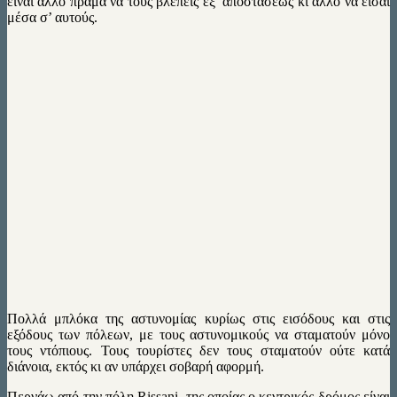
είναι άλλο πράμα να τους βλέπεις εξ’ αποστάσεως κι άλλο να είσαι
μέσα σ’ αυτούς.
Πολλά μπλόκα της αστυνομίας κυρίως στις εισόδους και στις
εξόδους των πόλεων, με τους αστυνομικούς να σταματούν μόνο
τους ντόπιους. Τους τουρίστες δεν τους σταματούν ούτε κατά
διάνοια, εκτός κι αν υπάρχει σοβαρή αφορμή.
Περνάω από την πόλη Rissani, της οποίας ο κεντρικός δρόμος είναι