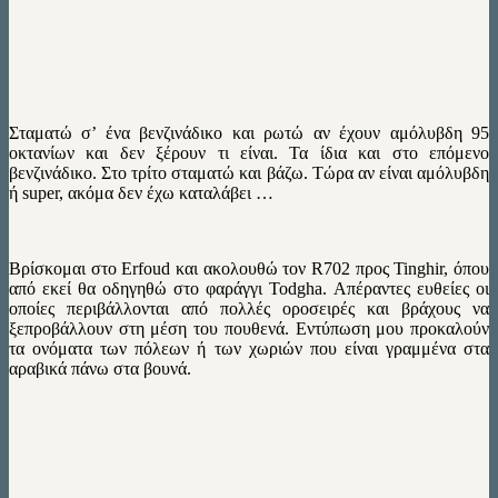
Σταματώ σ’ ένα βενζινάδικο και ρωτώ αν έχουν αμόλυβδη 95
οκτανίων και δεν ξέρουν τι είναι. Τα ίδια και στο επόμενο
βενζινάδικο. Στο τρίτο σταματώ και βάζω. Τώρα αν είναι αμόλυβδη
ή super, ακόμα δεν έχω καταλάβει …
Βρίσκομαι στο Erfoud και ακολουθώ τον R702 προς Tinghir, όπου
από εκεί θα οδηγηθώ στο φαράγγι Todgha. Απέραντες ευθείες οι
οποίες περιβάλλονται από πολλές οροσειρές και βράχους να
ξεπροβάλλουν στη μέση του πουθενά. Εντύπωση μου προκαλούν
τα ονόματα των πόλεων ή των χωριών που είναι γραμμένα στα
αραβικά πάνω στα βουνά.