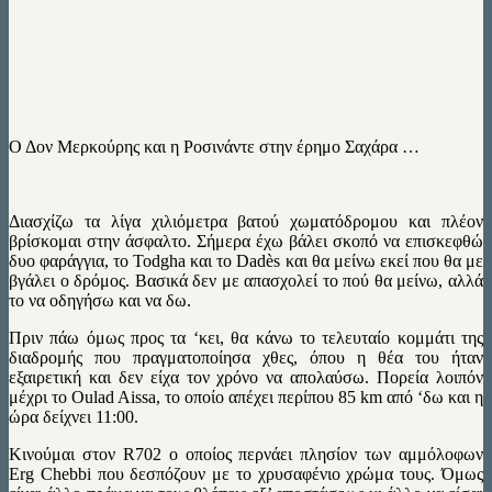
Ο Δον Μερκούρης και η Ροσινάντε στην έρημο Σαχάρα …
Διασχίζω τα λίγα χιλιόμετρα βατού χωματόδρομου και πλέον
βρίσκομαι στην άσφαλτο. Σήμερα έχω βάλει σκοπό να επισκεφθώ
δυο φαράγγια, το Todgha και το Dadès και θα μείνω εκεί που θα με
βγάλει ο δρόμος. Βασικά δεν με απασχολεί το πού θα μείνω, αλλά
το να οδηγήσω και να δω.
Πριν πάω όμως προς τα ‘κει, θα κάνω το τελευταίο κομμάτι της
διαδρομής που πραγματοποίησα χθες, όπου η θέα του ήταν
εξαιρετική και δεν είχα τον χρόνο να απολαύσω. Πορεία λοιπόν
μέχρι το Oulad Aissa, το οποίο απέχει περίπου 85 km από ‘δω και η
ώρα δείχνει 11:00.
Κινούμαι στον R702 ο οποίος περνάει πλησίον των αμμόλοφων
Erg Chebbi που δεσπόζουν με το χρυσαφένιο χρώμα τους. Όμως