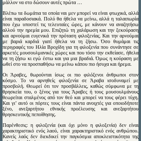
μάλλον να στο δώσουν αυτές πρώτα …
Βλέπω τα δωμάτια τα οποία ναι μεν μπορεί να είναι φτωχικά, αλλά
είναι παραδοσιακά. Πολύ θα ήθελα να μείνω, αλλά η ταλαιπωρία
που έχω υποστεί τις τελευταίες ώρες, με κάνουν να αναζητήσω
αλλού την ηρεμία μου. Επιζητώ τη χαλάρωση και την ξεκούραση
και αρνούμαι ευγενικά την πρόταση φιλοξενίας. Και την αρνούμαι
με βαριά καρδιά γιατί ήθελα να τη ζήσω. Όσο θυμάμαι τις
περιγραφές του Ηλία Βροχίδη για τη φιλοξενία που συνάντησε σε
αρκετές μουσουλμανικές χώρες και που τόσο την εκθείασε, ήθελα
να τη ζήσω κι εγώ έστω και για μια βραδιά. Όμως η κούραση με
ωθεί στο να προσπαθήσω να μείνω κάπου πιο ήσυχα και ήρεμα.
Οι Άραβες, θωρούνται ίσως οι πιο φιλόξενοι άνθρωποι στον
κόσμο. Το να αρνηθείς φιλοξενία σε Άραβα ισοδυναμεί με
προσβολή. Θεωρεί ότι τον προσβάλλεις, καθώς σύμφωνα με τη
θρησκεία του, ο ξένος για τους Άραβες ή τους μουσουλμάνους
θεωρείται σταλμένος από τον θεό και μπορεί να τους φέρει τύχη.
Και γι’ αυτό οι πόρτες τους είναι πάντα ανοιχτές για οποιοδήποτε
ξένο, ανεξαρτήτου εθνικής προέλευσης και ανεξαρτήτου
θρησκευτικής πεποίθησης.
Παρένθεσις: η φιλοξενία (και όχι μόνο η φιλοξενία) δεν είναι
χαρακτηριστικό ενός λαού, είναι χαρακτηριστικό ενός ανθρώπου.
Κανείς λαός δεν διεκδικεί την παγκόσμια αποκλειστικότητα της