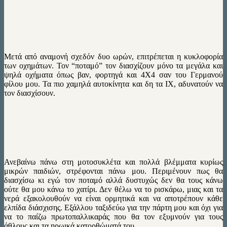
Μετά από αναμονή σχεδόν δυο ωρών, επιτρέπεται η κυκλοφορία
των οχημάτων. Τον “ποταμό” τον διασχίζουν μόνο τα μεγάλα και
ψηλά οχήματα όπως βαν, φορτηγά και 4Χ4 σαν του Γερμανού
φίλου μου. Τα πιο χαμηλά αυτοκίνητα και δη τα ΙΧ, αδυνατούν να
τον διασχίσουν.
Ανεβαίνω πάνω στη μοτοσυκλέτα και πολλά βλέμματα κυρίως
μικρών παιδιών, στρέφονται πάνω μου. Περιμένουν πως θα
διασχίσω κι εγώ τον ποταμό αλλά δυστυχώς δεν θα τους κάνω
ούτε θα μου κάνω το χατίρι. Δεν θέλω να το ρισκάρω, μιας και τα
νερά εξακολουθούν να είναι ορμητικά και να αποτρέπουν κάθε
ελπίδα διάσχισης. Εξάλλου ταξιδεύω για την πάρτη μου και όχι για
να το παίζω πρωτοπαλλικαράς που θα τον εξυμνούν για τους
άθλους και τα ηρωικά κατορθώματά του …