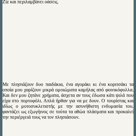
Ziz και περιλαμβάνει οάσεις.
Με πλησιάζουν δυο παιδάκια, ένα αγοράκι κι ένα κοριτσάκι τα
οποία μου χαρίζουν μικρά ομοιώματα καμήλας από φοινικόφυλλα.
Και δεν μου ζητάνε χρήματα, άσχετα αν τους έδωσα κάτι ψιλά που
είχα στο πορτοφόλι. Απλά ήρθαν για να με δουν. Ο τουρίστας και
ιδίως ο μοτοσυκλετιστής με την ασυνήθιστη ενδυμασία του,
φαντάζει ως εξωγήινος σε τούτα τα αθώα πλάσματα και προκαλεί
την περιέργειά τους να τον πλησιάσουν.