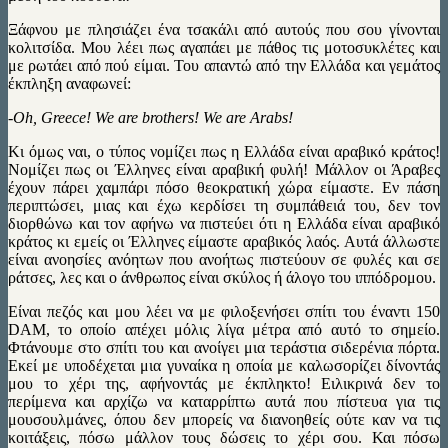
Ξάφνου με πλησιάζει ένα τσακάλι από αυτούς που σου γίνονται
κολιτσίδα. Μου λέει πως αγαπάει με πάθος τις μοτοσυκλέτες και
με ρωτάει από πού είμαι. Του απαντώ από την Ελλάδα και γεμάτος
έκπληξη αναφωνεί:
-Oh, Greece! We are brothers! We are Arabs!
Kι όμως ναι, ο τύπος νομίζει πως η Ελλάδα είναι αραβικό κράτος!
Νομίζει πως οι Έλληνες είναι αραβική φυλή! Μάλλον οι Άραβες
έχουν πάρει χαμπάρι πόσο θεοκρατική χώρα είμαστε. Εν πάση
περιπτώσει, μιας και έχω κερδίσει τη συμπάθειά του, δεν τον
διορθώνω και τον αφήνω να πιστεύει ότι η Ελλάδα είναι αραβικό
κράτος κι εμείς οι Έλληνες είμαστε αραβικός λαός. Αυτά άλλωστε
είναι ανοησίες ανόητων που ανοήτως πιστεύουν σε φυλές και σε
ράτσες, λες και ο άνθρωπος είναι σκύλος ή άλογο του ιππόδρομου.
Είναι πεζός και μου λέει να με φιλοξενήσει σπίτι του έναντι 150
DAM, το οποίο απέχει μόλις λίγα μέτρα από αυτό το σημείο.
Φτάνουμε στο σπίτι του και ανοίγει μια τεράστια σιδερένια πόρτα.
Εκεί με υποδέχεται μια γυναίκα η οποία με καλωσορίζει δίνοντάς
μου το χέρι της, αφήνοντάς με έκπληκτο! Ειλικρινά δεν το
περίμενα και αρχίζω να καταρρίπτω αυτά που πίστευα για τις
μουσουλμάνες, όπου δεν μπορείς να διανοηθείς ούτε καν να τις
κοιτάξεις, πόσω μάλλον τους δώσεις το χέρι σου. Και πόσω