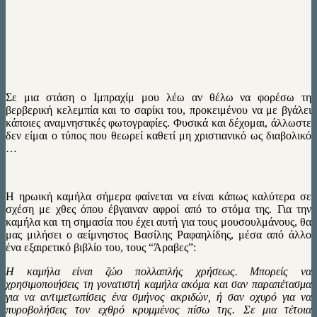
Σε μια στάση ο Ιμπραχίμ μου λέω αν θέλω να φορέσω τη
βερβερική κελεμπία και το σαρίκι του, προκειμένου να με βγάλει
κάποιες αναμνηστικές φωτογραφίες. Φυσικά και δέχομαι, άλλωστε
δεν είμαι ο τύπος που θεωρεί καθετί μη χριστιανικό ως διαβολικό
…
Η ηρωική καμήλα σήμερα φαίνεται να είναι κάπως καλύτερα σε
σχέση με χθες όπου έβγαιναν αφροί από το στόμα της. Για την
καμήλα και τη σημασία που έχει αυτή για τους μουσουλμάνους, θα
μας μιλήσει ο αείμνηστος Βασίλης Ραφαηλίδης, μέσα από άλλο
ένα εξαιρετικό βιβλίο του, τους “Άραβες”:
Η καμήλα είναι ζώο πολλαπλής χρήσεως. Μπορείς να
χρησιμοποιήσεις τη γονατιστή καμήλα ακόμα και σαν παραπέτασμα
για να αντιμετωπίσεις ένα σμήνος ακριδών, ή σαν οχυρό για να
πυροβολήσεις τον εχθρό κρυμμένος πίσω της. Σε μια τέτοια