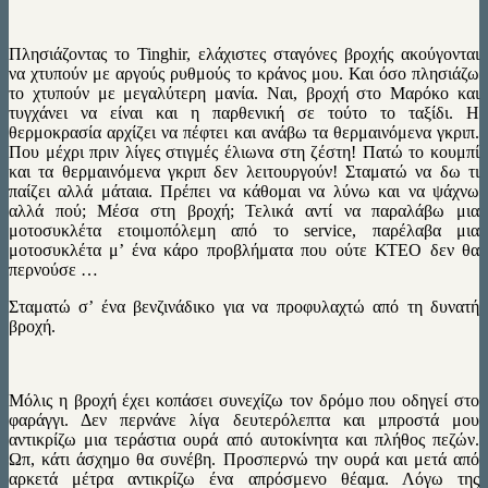
Πλησιάζοντας το Tinghir, ελάχιστες σταγόνες βροχής ακούγονται
να χτυπούν με αργούς ρυθμούς το κράνος μου. Και όσο πλησιάζω
το χτυπούν με μεγαλύτερη μανία. Ναι, βροχή στο Μαρόκο και
τυγχάνει να είναι και η παρθενική σε τούτο το ταξίδι. Η
θερμοκρασία αρχίζει να πέφτει και ανάβω τα θερμαινόμενα γκριπ.
Που μέχρι πριν λίγες στιγμές έλιωνα στη ζέστη! Πατώ το κουμπί
και τα θερμαινόμενα γκριπ δεν λειτουργούν! Σταματώ να δω τι
παίζει αλλά μάταια. Πρέπει να κάθομαι να λύνω και να ψάχνω
αλλά πού; Μέσα στη βροχή; Τελικά αντί να παραλάβω μια
μοτοσυκλέτα ετοιμοπόλεμη από το service, παρέλαβα μια
μοτοσυκλέτα μ’ ένα κάρο προβλήματα που ούτε ΚΤΕΟ δεν θα
περνούσε …
Σταματώ σ’ ένα βενζινάδικο για να προφυλαχτώ από τη δυνατή
βροχή.
Μόλις η βροχή έχει κοπάσει συνεχίζω τον δρόμο που οδηγεί στο
φαράγγι. Δεν περνάνε λίγα δευτερόλεπτα και μπροστά μου
αντικρίζω μια τεράστια ουρά από αυτοκίνητα και πλήθος πεζών.
Ωπ, κάτι άσχημο θα συνέβη. Προσπερνώ την ουρά και μετά από
αρκετά μέτρα αντικρίζω ένα απρόσμενο θέαμα. Λόγω της