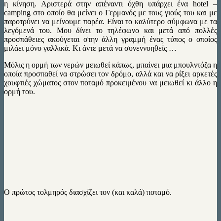
η κίνηση. Αριστερά στην απέναντι όχθη υπάρχει ένα hotel –
camping στο οποίο θα μείνει ο Γερμανός με τους γιούς του και με
παροτρύνει να μείνουμε παρέα. Είναι το καλύτερο σύμφωνα με τα
λεγόμενά του. Μου δίνει το τηλέφωνο και μετά από πολλές
προσπάθειες ακούγεται στην άλλη γραμμή ένας τύπος ο οποίος
μιλάει μόνο γαλλικά. Κι άντε μετά να συνεννοηθείς …
Μόλις η ορμή των νερών μειωθεί κάπως, μπαίνει μια μπουλντόζα η
οποία προσπαθεί να στρώσει τον δρόμο, αλλά και να ρίξει αρκετές
χουφτιές χώματος στον ποταμό προκειμένου να μειωθεί κι άλλο η
ορμή του.
Ο πρώτος τολμηρός διασχίζει τον (και καλά) ποταμό.