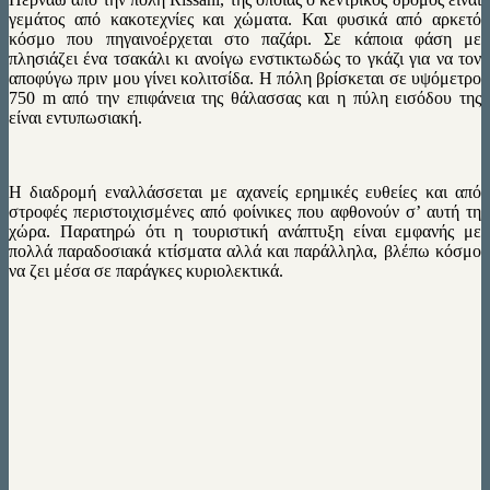
γεμάτος από κακοτεχνίες και χώματα. Και φυσικά από αρκετό
κόσμο που πηγαινοέρχεται στο παζάρι. Σε κάποια φάση με
πλησιάζει ένα τσακάλι κι ανοίγω ενστικτωδώς το γκάζι για να τον
αποφύγω πριν μου γίνει κολιτσίδα. Η πόλη βρίσκεται σε υψόμετρο
750 m από την επιφάνεια της θάλασσας και η πύλη εισόδου της
είναι εντυπωσιακή.
Η διαδρομή εναλλάσσεται με αχανείς ερημικές ευθείες και από
στροφές περιστοιχισμένες από φοίνικες που αφθονούν σ’ αυτή τη
χώρα. Παρατηρώ ότι η τουριστική ανάπτυξη είναι εμφανής με
πολλά παραδοσιακά κτίσματα αλλά και παράλληλα, βλέπω κόσμο
να ζει μέσα σε παράγκες κυριολεκτικά.