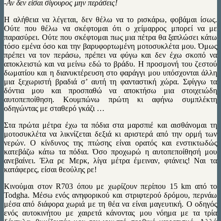
-Αν δεν είσαι σίγουρος μην περάσεις!
Η αλήθεια να λέγεται, δεν θέλω να το ρισκάρω, φοβάμαι ίσως.
Ούτε που θέλω να σκέφτομαι ότι ο χείμαρρος μπορεί να με
παρασύρει. Ούτε που σκέφτομαι πως μια πέτρα θα ξαπλώσει κάτω
τόσο εμένα όσο και την βαρυφορτωμένη μοτοσυκλέτα μου. Όμως
πρέπει να τον περάσω, πρέπει να φύγω και δεν έχω σκοπό να
αποκλειστώ και να μείνω εδώ το βράδυ. Η προσμονή του ζεστού
δωματίου και η διανυκτέρευση στο φαράγγι μου υπόσχονται άλλη
μια ξεχωριστή βραδιά σ’ αυτή τη φανταστική χώρα. Σφίγγω τα
δόντια μου και προσπαθώ να αποκτήσω μια στοιχειώδη
αυτοπεποίθηση. Κουμπώνω πρώτη κι αφήνω συμπλέκτη
οδηγώντας με σταθερό γκάζι …
Στα πρώτα μέτρα έχω τα πόδια στα μαρσπιέ και αισθάνομαι τη
μοτοσυκλέτα να λικνίζεται δεξιά κι αριστερά από την ορμή των
νερών. Ο κίνδυνος της πτώσης είναι ορατός και ενστικτωδώς
κατεβάζω κάτω τα πόδια. Όσο προχωρώ η αυτοπεποίθησή μου
ανεβαίνει. Έλα ρε Μερκ, λίγα μέτρα έμειναν, φτάνεις! Ναι τα
κατάφερες, είσαι θεούλης ρε!
Κινούμαι στον R703 όπου με χωρίζουν περίπου 15 km από το
Todgha. Μέσω ενός ανηφορικού και στριφτερού δρόμου, περνάω
μέσα από διάφορα χωριά με τη θέα να είναι μαγευτική. Ο οδηγός
ενός αυτοκινήτου με χαιρετά κάνοντας μου νόημα με τα τρία