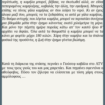
περίπτωση, η καμήλα μπορεί, βέβαια, να σκοτωθεί αλλά, αν είσαι
πεπειραμένος καμηλιέρης, καβαλάς την άλλη, την εφεδρική. Μπορείς
επίσης να πίνεις γάλα καμήλας αν σου λείψει το νερό. Κι αν έχεις
άλογα μαζί σου, μπορείς να τα ξεδιψάσεις κι αυτά με γάλα καμήλας.
Το θαύμα αντοχής που λέγεται καμήλα, μπορεί να περπατάει συνέχεια
μια βδομάδα μέσα στην έρημο κάνοντας εκατό χιλιόμετρα τη μέρα.
Και μόνο την πέμπτη ημέρα πορείας κάτω απ’ τον καυτό ήλιο θ’
αρχίσει να διψάει. Όλα αυτά τα θαυμαστά η καμήλα μπορεί να τα
κάνει με φορτίο μέχρι 180 κιλών. Χάρη στην καμήλα και τα σπάνια
φυσικά της προσόντα, η ζωή στην έρημο γίνεται βιώσιμη.
Κατά τη διάρκεια της στάσης περνάει ο Γιούσεφ καβάλα στο ATV
με τους τρεις γιούς του και μας χαιρετάει. Και πηγαίνει σφεντόνα ο
αθεόφοβος. Πόσο τον ζήλεψα να ελίσσεται με τόση χάρη στους
αμμόλοφους …