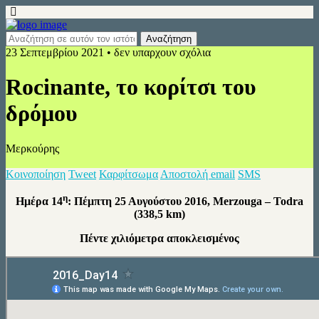
23 Σεπτεμβρίου 2021 • δεν υπαρχουν σχόλια
Rocinante, το κορίτσι του
δρόμου
Μερκούρης
Κοινοποίηση
Tweet
Καρφίτσωμα
Αποστολή email
SMS
η
Ημέρα 14
: Πέμπτη 25 Αυγούστου 2016, Μerzouga – Todra
(338,5 km)
Πέντε χιλιόμετρα αποκλεισμένος