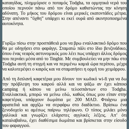
καταιγίδας, πλημμύρισε ο ποταμός Todgha, τα ορμητικά νερά του
οποίου περνούν πάνω από τον δρόμο καθιστώντας την κίνηση
αδύνατη. Το μήκος του δρόμου είναι μερικές εκατοντάδες μέτρα.
Στην απέναντι “όχθη” υπάρχει κι εκεί ουρά από ακινητοποιημένα
αυτοκίνητα.
Γυρίζω πίσω στην προσπάθειά μου να βρω εναλλακτικό δρόμο που
θα με οδηγήσει στο φαράγγι. Σταματώ πάλι στο ίδιο βενζινάδικο,
όπου ένας νεαρός αστυνομικός μου λέει πως υπάρχει άλλος δρόμος
που περνάει μέσα από το Tinghir. Mε συμβουλεύει να μην πάω στο
Todgha αυτή τη στιγμή και να περιμένω καμιά ώρα περίπου, μέχρι
να καλυτερέψει ο καιρός και να σταματήσει η ορμή του χειμάρρου.
Από τη διπλανή καφετέρια μου δίνουν τον κωδικό wi-fi για να δω
την πρόβλεψη του καιρού αλλά και να ψάξω αν έχει κάποιο
camping ή κάπου να μείνω τελοσπάντων στο Todgha.
Eναλλακτικά, μπορώ να μείνω εδώ, καθώς όπως μου είπαν στην
καφετέρια, υπάρχουν δωμάτια με 200 MAD. Φτιάχνω μια
φραπεδιά και αρχίζω να σερφάρω στο διαδίκτυο. Βρίσκω ένα
ξενοδοχείο κι αμέσως παίρνω τηλέφωνο. Ο τύπος μιλάει μόνο
γαλλικά και γνωρίζει ελάχιστες αγγλικές λέξεις. Απ’ ότι
καταλαβαίνω, έχει διαθέσιμα δωμάτια και βρίσκεται στην είσοδο
του φαραγγιού.