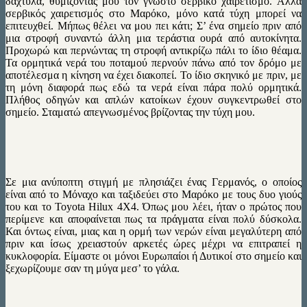
δάχτυλα, θυμίζοντάς μου τον γνωστό σερβικό χαιρετισμό. Aλλά
σερβικός χαιρετισμός στο Μαρόκο, μόνο κατά τύχη μπορεί να
επιτευχθεί. Μήπως θέλει να μου πει κάτι; Σ’ ένα σημείο πριν από
μια στροφή συναντώ άλλη μια τεράστια ουρά από αυτοκίνητα.
Προχωρώ και περνώντας τη στροφή αντικρίζω πάλι το ίδιο θέαμα.
Τα ορμητικά νερά του ποταμού περνούν πάνω από τον δρόμο με
αποτέλεσμα η κίνηση να έχει διακοπεί. Το ίδιο σκηνικό με πριν, με
τη μόνη διαφορά πως εδώ τα νερά είναι πάρα πολύ ορμητικά.
Πλήθος οδηγών και απλών κατοίκων έχουν συγκεντρωθεί στο
σημείο. Σταματώ απεγνωσμένος βρίζοντας την τύχη μου.
Σε μια ανύποπτη στιγμή με πλησιάζει ένας Γερμανός, ο οποίος
είναι από το Μόναχο και ταξιδεύει στο Μαρόκο με τους δυο γιούς
του και το Toyota Hilux 4Χ4. Όπως μου λέει, ήταν ο πρώτος που
περίμενε και αποφαίνεται πως τα πράγματα είναι πολύ δύσκολα.
Και όντως είναι, μιας και η ορμή των νερών είναι μεγαλύτερη από
πριν και ίσως χρειαστούν αρκετές ώρες μέχρι να επιτραπεί η
κυκλοφορία. Είμαστε οι μόνοι Ευρωπαίοι ή Δυτικοί στο σημείο και
ξεχωρίζουμε σαν τη μύγα μεσ’ το γάλα.