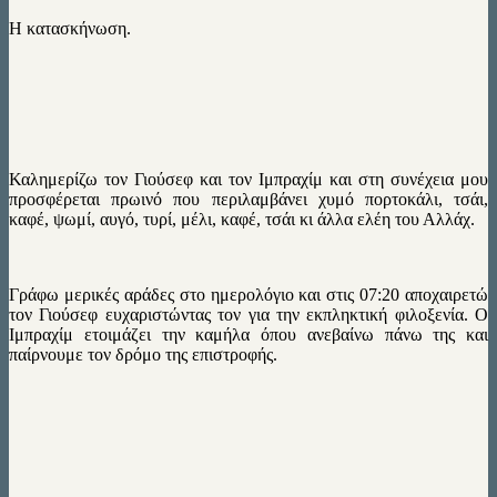
Η κατασκήνωση.
Καλημερίζω τον Γιούσεφ και τον Ιμπραχίμ και στη συνέχεια μου
προσφέρεται πρωινό που περιλαμβάνει χυμό πορτοκάλι, τσάι,
καφέ, ψωμί, αυγό, τυρί, μέλι, καφέ, τσάι κι άλλα ελέη του Αλλάχ.
Γράφω μερικές αράδες στο ημερολόγιο και στις 07:20 αποχαιρετώ
τον Γιούσεφ ευχαριστώντας τον για την εκπληκτική φιλοξενία. Ο
Ιμπραχίμ ετοιμάζει την καμήλα όπου ανεβαίνω πάνω της και
παίρνουμε τον δρόμο της επιστροφής.