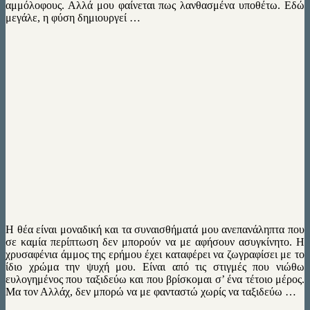
αμμόλοφους. Αλλά μου φαίνεται πως λανθασμένα υποθέτω. Εδώ
μεγάλε, η φύση δημιουργεί …
Η θέα είναι μοναδική και τα συναισθήματά μου ανεπανάληπτα που
σε καμία περίπτωση δεν μπορούν να με αφήσουν ασυγκίνητο. Η
χρυσαφένια άμμος της ερήμου έχει καταφέρει να ζωγραφίσει με το
ίδιο χρώμα την ψυχή μου. Είναι από τις στιγμές που νιώθω
ευλογημένος που ταξιδεύω και που βρίσκομαι σ’ ένα τέτοιο μέρος.
Μα τον Αλλάχ, δεν μπορώ να με φανταστώ χωρίς να ταξιδεύω …