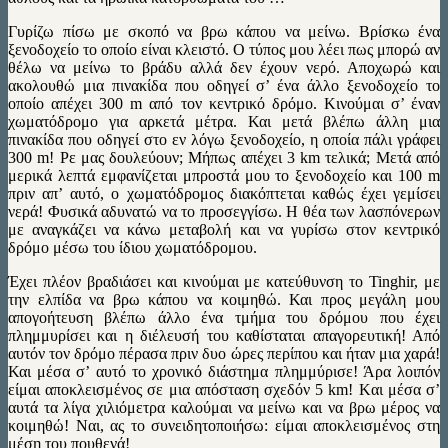
Γυρίζω πίσω με σκοπό να βρω κάπου να μείνω. Βρίσκω ένα
ξενοδοχείο το οποίο είναι κλειστό. Ο τύπος μου λέει πως μπορώ αν
θέλω να μείνω το βράδυ αλλά δεν έχουν νερό. Αποχωρώ και
ακολουθώ μια πινακίδα που οδηγεί σ’ ένα άλλο ξενοδοχείο το
οποίο απέχει 300 m από τον κεντρικό δρόμο. Κινούμαι σ’ έναν
χωματόδρομο για αρκετά μέτρα. Και μετά βλέπω άλλη μια
πινακίδα που οδηγεί στο εν λόγω ξενοδοχείο, η οποία πάλι γράφει
300 m! Ρε μας δουλεύουν; Μήπως απέχει 3 km τελικά; Mετά από
μερικά λεπτά εμφανίζεται μπροστά μου το ξενοδοχείο και 100 m
πριν απ’ αυτό, ο χωματόδρομος διακόπτεται καθώς έχει γεμίσει
νερά! Φυσικά αδυνατώ να το προσεγγίσω. Η θέα των λασπόνερων
με αναγκάζει να κάνω μεταβολή και να γυρίσω στον κεντρικό
δρόμο μέσω του ίδιου χωματόδρομου.
Έχει πλέον βραδιάσει και κινούμαι με κατεύθυνση το Tinghir, με
την ελπίδα να βρω κάπου να κοιμηθώ. Και προς μεγάλη μου
απογοήτευση βλέπω άλλο ένα τμήμα του δρόμου που έχει
πλημμυρίσει και η διέλευσή του καθίσταται απαγορευτική! Από
αυτόν τον δρόμο πέρασα πριν δυο ώρες περίπου και ήταν μια χαρά!
Και μέσα σ’ αυτό το χρονικό διάστημα πλημμύρισε! Άρα λοιπόν
είμαι αποκλεισμένος σε μια απόσταση σχεδόν 5 km! Kαι μέσα σ’
αυτά τα λίγα χιλιόμετρα καλούμαι να μείνω και να βρω μέρος να
κοιμηθώ! Ναι, ας το συνειδητοποιήσω: είμαι αποκλεισμένος στη
μέση του πουθενά!