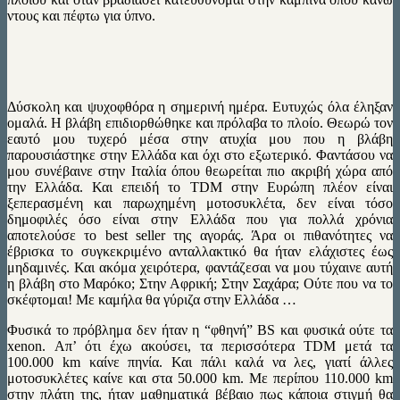
ντους και πέφτω για ύπνο.
Δύσκολη και ψυχοφθόρα η σημερινή ημέρα. Ευτυχώς όλα έληξαν
ομαλά. Η βλάβη επιδιορθώθηκε και πρόλαβα το πλοίο. Θεωρώ τον
εαυτό μου τυχερό μέσα στην ατυχία μου που η βλάβη
παρουσιάστηκε στην Ελλάδα και όχι στο εξωτερικό. Φαντάσου να
μου συνέβαινε στην Ιταλία όπου θεωρείται πιο ακριβή χώρα από
την Ελλάδα. Και επειδή το TDM στην Ευρώπη πλέον είναι
ξεπερασμένη και παρωχημένη μοτοσυκλέτα, δεν είναι τόσο
δημοφιλές όσο είναι στην Ελλάδα που για πολλά χρόνια
αποτελούσε το best seller της αγοράς. Άρα οι πιθανότητες να
έβρισκα το συγκεκριμένο ανταλλακτικό θα ήταν ελάχιστες έως
μηδαμινές. Και ακόμα χειρότερα, φαντάζεσαι να μου τύχαινε αυτή
η βλάβη στο Μαρόκο; Στην Αφρική; Στην Σαχάρα; Ούτε που να το
σκέφτομαι! Με καμήλα θα γύριζα στην Ελλάδα …
Φυσικά το πρόβλημα δεν ήταν η “φθηνή” BS και φυσικά ούτε τα
xenon. Απ’ ότι έχω ακούσει, τα περισσότερα TDM μετά τα
100.000 km καίνε πηνία. Και πάλι καλά να λες, γιατί άλλες
μοτοσυκλέτες καίνε και στα 50.000 km. Με περίπου 110.000 km
στην πλάτη της, ήταν μαθηματικά βέβαιο πως κάποια στιγμή θα