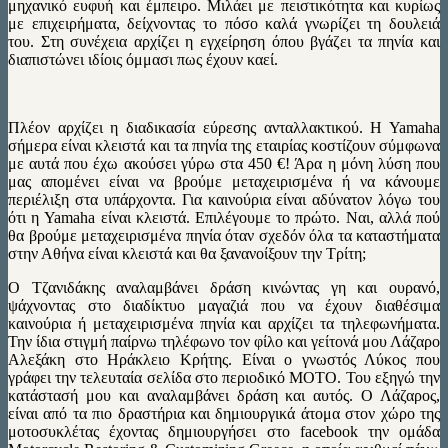
μηχανικό ευφυή και έμπειρο. Μιλάει με πειστικότητα και κυρίως
με επιχειρήματα, δείχνοντας το πόσο καλά γνωρίζει τη δουλειά
του. Στη συνέχεια αρχίζει η εγχείρηση όπου βγάζει τα πηνία και
διαπιστώνει ιδίοις όμμασι πως έχουν καεί.
Πλέον αρχίζει η διαδικασία εύρεσης ανταλλακτικού. H Yamaha
σήμερα είναι κλειστά και τα πηνία της εταιρίας κοστίζουν σύμφωνα
με αυτά που έχω ακούσει γύρω στα 450 €! Άρα η μόνη λύση που
μας απομένει είναι να βρούμε μεταχειρισμένα ή να κάνουμε
περιέλιξη στα υπάρχοντα. Για καινούρια είναι αδύνατον λόγω του
ότι η Yamaha είναι κλειστά. Επιλέγουμε το πρώτο. Ναι, αλλά πού
θα βρούμε μεταχειρισμένα πηνία όταν σχεδόν όλα τα καταστήματα
στην Αθήνα είναι κλειστά και θα ξανανοίξουν την Τρίτη;
O Tζανιδάκης αναλαμβάνει δράση κινώντας γη και ουρανό,
ψάχνοντας στο διαδίκτυο μαγαζιά που να έχουν διαθέσιμα
καινούρια ή μεταχειρισμένα πηνία και αρχίζει τα τηλεφωνήματα.
Την ίδια στιγμή παίρνω τηλέφωνο τον φίλο και γείτονά μου Λάζαρο
Αλεξάκη στο Ηράκλειο Κρήτης. Είναι ο γνωστός Λύκος που
γράφει την τελευταία σελίδα στο περιοδικό ΜΟΤΟ. Του εξηγώ την
κατάστασή μου και αναλαμβάνει δράση και αυτός. Ο Λάζαρος,
είναι από τα πιο δραστήρια και δημιουργικά άτομα στον χώρο της
μοτοσυκλέτας έχοντας δημιουργήσει στο facebook την ομάδα