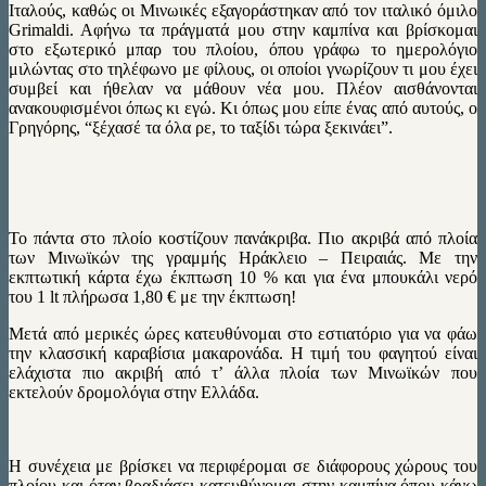
Ιταλούς, καθώς οι Μινωικές εξαγοράστηκαν από τον ιταλικό όμιλο
Grimaldi. Aφήνω τα πράγματά μου στην καμπίνα και βρίσκομαι
στο εξωτερικό μπαρ του πλοίου, όπου γράφω το ημερολόγιο
μιλώντας στο τηλέφωνο με φίλους, οι οποίοι γνωρίζουν τι μου έχει
συμβεί και ήθελαν να μάθουν νέα μου. Πλέον αισθάνονται
ανακουφισμένοι όπως κι εγώ. Κι όπως μου είπε ένας από αυτούς, ο
Γρηγόρης, “ξέχασέ τα όλα ρε, το ταξίδι τώρα ξεκινάει”.
Το πάντα στο πλοίο κοστίζουν πανάκριβα. Πιο ακριβά από πλοία
των Μινωϊκών της γραμμής Ηράκλειο – Πειραιάς. Με την
εκπτωτική κάρτα έχω έκπτωση 10 % και για ένα μπουκάλι νερό
του 1 lt πλήρωσα 1,80 € με την έκπτωση!
Μετά από μερικές ώρες κατευθύνομαι στο εστιατόριο για να φάω
την κλασσική καραβίσια μακαρονάδα. Η τιμή του φαγητού είναι
ελάχιστα πιο ακριβή από τ’ άλλα πλοία των Μινωϊκών που
εκτελούν δρομολόγια στην Ελλάδα.
Η συνέχεια με βρίσκει να περιφέρομαι σε διάφορους χώρους του
πλοίου και όταν βραδιάσει κατευθύνομαι στην καμπίνα όπου κάνω