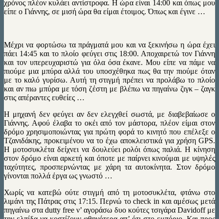
χρόνος πλέον κυλάει αντίστροφα. Η ώρα είναι 14:00 και όπως μου
είπε ο Γιάννης, σε μισή ώρα θα είμαι έτοιμος. Όπως και έγινε …
Μέχρι να φορτώσω τα πράγματά μου και να ξεκινήσω η ώρα έχει
πάει 14:45 και το πλοίο φεύγει στις 18:00. Αποχαιρετώ τον Γιάννη
και τον υπερευχαριστώ για όλα όσα έκανε. Μου είπε να πάμε να
πιούμε μια μπύρα αλλά του υποσχέθηκα πως θα την πιούμε όταν
με το καλό γυρίσω. Αυτή τη στιγμή πρέπει να προλάβω το πλοίο
και αν πιω μπύρα με τόση ζέστη με βλέπω να πηγαίνω ζιγκ – ζαγκ
στις απέραντες ευθείες …
Η μηχανή δεν φεύγει αν δεν ελεγχθεί σωστά, με διαβεβαίωσε ο
Γιάννης. Αφού έλαβα το οκέι από τον μάστορα, πλέον είμαι στον
δρόμο χρησιμοποιώντας για πρώτη φορά το κινητό που επέλεξε ο
Τζανιδάκης, προκειμένου να το έχω αποκλειστικά για χρήση GPS.
Η μοτοσυκλέτα δείχνει να δουλεύει ρολόι όπως παλιά. Η κίνηση
στον δρόμο είναι αρκετή και όποτε με παίρνει κινούμαι με υψηλές
ταχύτητες, προσπερνώντας με χάρη τα αυτοκίνητα. Στον δρόμο
γίνονται πολλά έργα ως γνωστό …
Χωρίς να κατεβώ ούτε στιγμή από τη μοτοσυκλέτα, φτάνω στο
λιμάνι της Πάτρας στις 17:15. Περνώ το check in και αμέσως μετά
πηγαίνω στα dutty free ν’ αγοράσω δυο κούτες τσιγάρα Davidoff με
την ελπίδα να κοστίζουν φθηνότερα απ’ ότι στο εμπόριο. Και προς