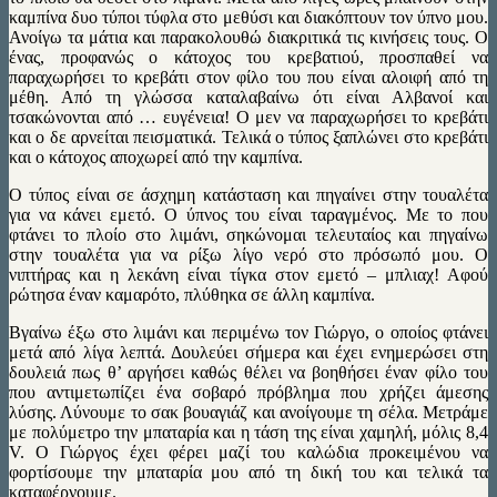
καμπίνα δυο τύποι τύφλα στο μεθύσι και διακόπτουν τον ύπνο μου.
Ανοίγω τα μάτια και παρακολουθώ διακριτικά τις κινήσεις τους. Ο
ένας, προφανώς ο κάτοχος του κρεβατιού, προσπαθεί να
παραχωρήσει το κρεβάτι στον φίλο του που είναι αλοιφή από τη
μέθη. Από τη γλώσσα καταλαβαίνω ότι είναι Αλβανοί και
τσακώνονται από … ευγένεια! Ο μεν να παραχωρήσει το κρεβάτι
και ο δε αρνείται πεισματικά. Τελικά ο τύπος ξαπλώνει στο κρεβάτι
και ο κάτοχος αποχωρεί από την καμπίνα.
Ο τύπος είναι σε άσχημη κατάσταση και πηγαίνει στην τουαλέτα
για να κάνει εμετό. Ο ύπνος του είναι ταραγμένος. Με το που
φτάνει το πλοίο στο λιμάνι, σηκώνομαι τελευταίος και πηγαίνω
στην τουαλέτα για να ρίξω λίγο νερό στο πρόσωπό μου. Ο
νιπτήρας και η λεκάνη είναι τίγκα στον εμετό – μπλιαχ! Αφού
ρώτησα έναν καμαρότο, πλύθηκα σε άλλη καμπίνα.
Βγαίνω έξω στο λιμάνι και περιμένω τον Γιώργο, ο οποίος φτάνει
μετά από λίγα λεπτά. Δουλεύει σήμερα και έχει ενημερώσει στη
δουλειά πως θ’ αργήσει καθώς θέλει να βοηθήσει έναν φίλο του
που αντιμετωπίζει ένα σοβαρό πρόβλημα που χρήζει άμεσης
λύσης. Λύνουμε το σακ βουαγιάζ και ανοίγουμε τη σέλα. Μετράμε
με πολύμετρο την μπαταρία και η τάση της είναι χαμηλή, μόλις 8,4
V. Ο Γιώργος έχει φέρει μαζί του καλώδια προκειμένου να
φορτίσουμε την μπαταρία μου από τη δική του και τελικά τα
καταφέρνουμε.