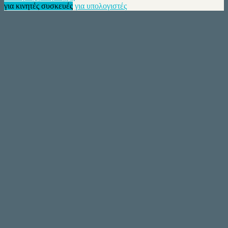
για κινητές συσκευές
για υπολογιστές