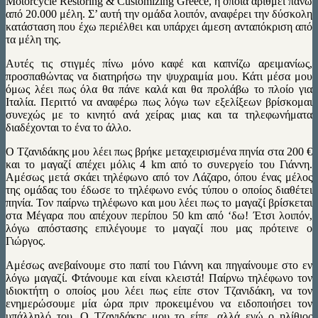
Motorcycle Restoring & Customizing Greece, η οποία αριθμεί πάνω
από 20.000 μέλη. Σ’ αυτή την ομάδα λοιπόν, αναφέρει την δύσκολη
κατάσταση που έχω περιέλθει και υπάρχει άμεση ανταπόκριση από
τα μέλη της.
Αυτές τις στιγμές πίνω μόνο καφέ και καπνίζω αρειμανίως,
προσπαθώντας να διατηρήσω την ψυχραιμία μου. Κάτι μέσα μου
όμως λέει πως όλα θα πάνε καλά και θα προλάβω το πλοίο για
Ιταλία. Περιττό να αναφέρω πως λόγω των εξελίξεων βρίσκομαι
συνεχώς με το κινητό ανά χείρας μιας και τα τηλεφωνήματα
διαδέχονται το ένα το άλλο.
Ο Τζανιδάκης μου λέει πως βρήκε μεταχειρισμένα πηνία στα 200 €
και το μαγαζί απέχει μόλις 4 km από το συνεργείο του Γιάννη.
Αμέσως μετά σκάει τηλέφωνο από τον Λάζαρο, όπου ένας μέλος
της ομάδας του έδωσε το τηλέφωνο ενός τύπου ο οποίος διαθέτει
πηνία. Toν παίρνω τηλέφωνο και μου λέει πως το μαγαζί βρίσκεται
στα Μέγαρα που απέχουν περίπου 50 km από ‘δω! Έτσι λοιπόν,
λόγω απόστασης επιλέγουμε το μαγαζί που μας πρότεινε ο
Γιώργος.
Αμέσως ανεβαίνουμε στο παπί του Γιάννη και πηγαίνουμε στο εν
λόγω μαγαζί. Φτάνουμε και είναι κλειστά! Παίρνω τηλέφωνο τον
ιδιοκτήτη ο οποίος μου λέει πως είπε στον Τζανιδάκη, να τον
ενημερώσουμε μία ώρα πριν προκειμένου να ειδοποιήσει τον
υπάλληλό του. Ο Τζανιδάκης μου το είπε, αλλά εγώ ο ηλίθιος