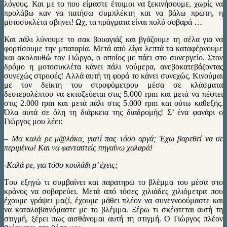
λόγους. Και με το που είμαστε έτοιμοι να ξεκινήσουμε, χωρίς να
προλάβω καν να πατήσω συμπλέκτη και να βάλω πρώτη, η
μοτοσυκλέτα σβήνει! Ωχ, τα πράγματα είναι πολύ σοβαρά …
Και πάλι λύνουμε το σακ βουαγιάζ και βγάζουμε τη σέλα για να
φορτίσουμε την μπαταρία. Μετά από λίγα λεπτά τα καταφέρνουμε
και ακολουθώ τον Γιώργο, ο οποίος με πάει στο συνεργείο. Στον
δρόμο η μοτοσυκλέτα κάνει πάλι νούμερα, ανεβοκατεβάζοντας
συνεχώς στροφές! Αλλά αυτή τη φορά το κάνει συνεχώς. Κινούμαι
με τον δείκτη του στροφόμετρου μέσα σε κλάσματα
δευτερολέπτου να εκτοξεύεται στις 5.000 rpm και μετά να πέφτει
στις 2.000 rpm και μετά πάλι στις 5.000 rpm και ούτω καθεξής.
Όλα αυτά σε όλη τη διάρκεια της διαδρομής! Σ’ ένα φανάρι ο
Γιώργος μου λέει:
– Mα καλά ρε μ@λάκα, γιατί πας τόσο αργά; Έχω βαρεθεί να σε
περιμένω! Και να φανταστείς πηγαίνω χαλαρά!
-Καλά ρε, για τόσο κουλάδι μ’ έχεις;
Tου εξηγώ τι συμβαίνει και παρατηρώ το βλέμμα του μέσα στο
κράνος να σοβαρεύει. Μετά από τόσες χιλιάδες χιλιόμετρα που
έχουμε γράψει μαζί, έχουμε μάθει πλέον να συνεννοούμαστε και
να καταλαβαινόμαστε με το βλέμμα. Ξέρω τι σκέφτεται αυτή τη
στιγμή, ξέρει πως αισθάνομαι αυτή τη στιγμή. Ο Γιώργος πλέον