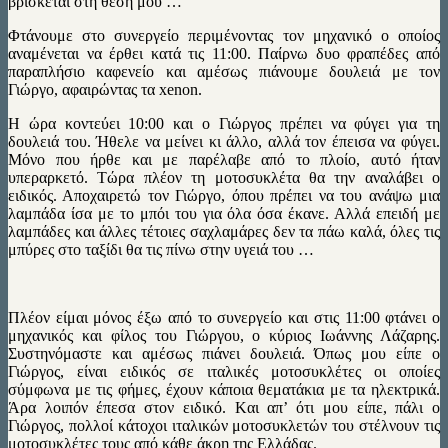
βρίσκεται στη θέση μου …
Φτάνουμε στο συνεργείο περιμένοντας τον μηχανικό ο οποίος
αναμένεται να έρθει κατά τις 11:00. Παίρνω δυο φραπέδες από
παραπλήσιο καφενείο και αμέσως πιάνουμε δουλειά με τον
Γιώργο, αφαιρώντας τα xenon.
Η ώρα κοντεύει 10:00 και ο Γιώργος πρέπει να φύγει για τη
δουλειά του. Ήθελε να μείνει κι άλλο, αλλά τον έπεισα να φύγει.
Μόνο που ήρθε και με παρέλαβε από το πλοίο, αυτό ήταν
υπεραρκετό. Τώρα πλέον τη μοτοσυκλέτα θα την αναλάβει ο
ειδικός. Αποχαιρετώ τον Γιώργο, όπου πρέπει να του ανάψω μια
λαμπάδα ίσα με το μπόι του για όλα όσα έκανε. Αλλά επειδή με
λαμπάδες και άλλες τέτοιες σαχλαμάρες δεν τα πάω καλά, όλες τις
μπύρες στο ταξίδι θα τις πίνω στην υγειά του …
Πλέον είμαι μόνος έξω από το συνεργείο και στις 11:00 φτάνει ο
μηχανικός και φίλος του Γιώργου, ο κύριος Ιωάννης Λάζαρης.
Συστηνόμαστε και αμέσως πιάνει δουλειά. Όπως μου είπε ο
Γιώργος, είναι ειδικός σε ιταλικές μοτοσυκλέτες οι οποίες
σύμφωνα με τις φήμες, έχουν κάποια θεματάκια με τα ηλεκτρικά.
Άρα λοιπόν έπεσα στον ειδικό. Kαι απ’ ότι μου είπε, πάλι ο
Γιώργος, πολλοί κάτοχοι ιταλικών μοτοσυκλετών του στέλνουν τις
μοτοσυκλέτες τους από κάθε άκρη της Ελλάδας.