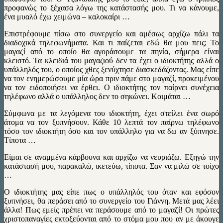
προφανώς το ξέχασα λόγω της κατάστασής μου. Τι να κάνουμε,
ένα μυαλό έχω χειμώνα – καλοκαίρι …
Επιστρέφουμε πίσω στο συνεργείο και αμέσως αρχίζω πάλι τα
διαδοχικά τηλεφωνήματα. Και τι παίζεται εδώ θα μου πεις; Το
μαγαζί από το οποίο θα αγοράσουμε τα πηνία, σήμερα είναι
κλειστό. Τα κλειδιά του μαγαζιού δεν τα έχει ο ιδιοκτήτης αλλά ο
υπάλληλός του, ο οποίος χθες ξενύχτησε διασκεδάζοντας. Μας είπε
να τον ενημερώσουμε μία ώρα πριν πάμε στο μαγαζί, προκειμένου
να τον ειδοποιήσει να έρθει. Ο ιδιοκτήτης τον παίρνει συνέχεια
τηλέφωνο αλλά ο υπάλληλος δεν το σηκώνει. Κοιμάται …
Σύμφωνα με τα λεγόμενα του ιδιοκτήτη, έχει στείλει ένα σωρό
άτομα να τον ξυπνήσουν. Κάθε 10 λεπτά τον παίρνω τηλέφωνο
τόσο τον ιδιοκτήτη όσο και τον υπάλληλο για να δω αν ξύπνησε.
Τίποτα …
Είμαι σε αναμμένα κάρβουνα και αρχίζω να νευριάζω. Εξηγώ την
κατάστασή μου, παρακαλώ, ικετεύω, τίποτα. Σαν να μιλώ σε τοίχο
…
Ο ιδιοκτήτης μας είπε πως ο υπάλληλός του όταν και εφόσον
ξυπνήσει, θα περάσει από το συνεργείο του Γιάννη. Μετά μας λέει
άλλα! Πως εμείς πρέπει να περάσουμε από το μαγαζί! Οι πρώτες
χριστοπαναγίες εκτοξεύονται από το στόμα μου που αν με άκουγε