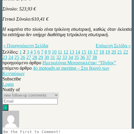
Σύνολο: 523,93 €
Γενικό Σύνολο:610,41 €
Η καμπίνα στο πλοίο είναι τρίκλινη εσωτερική, καθώς όταν έκλεισα
τα εισιτήρια δεν υπήρχε διαθέσιμη τετράκλινη εσωτερική.
« Προηγούμενη Σελίδα
Επόμενη Σελίδα »
Σελίδες:
1
2
3
4
5
6
7
8
9
10
11
12
13
14
15
16
17
18
19
20
21
22
23
24
25
26
27
28
29
30
31
32
33
34
35
36
37
38
προηγούμενο άρθρο
Ημερολόγια Μοτοσυκλέτας: “Πίνδος”
επόμενο άρθρο
4ο motoadv.gr meeting – Στο βουνό των
Κενταύρων
Subscribe
Login
Notify of