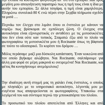
μεγάλη μου απογοήτευση παρατηρώ πως η τιμή τους είναι η ίδια με
αυτήν του εμπορίου. Σε άλλα τσιγάρα, η τιμή είναι χαμηλότερη.
Πληρώνω συνολικά 80 € ενώ πέρσι στην Σερβία πλήρωσα σχεδόν
τα μισά …
Περνάω τον έλεγχο στο λιμάνι όπου οι ένστολοι με κάνουν να
νομίζω πως βρίσκομαι σε εμπόλεμη ζώνη. Ο έλεγχος στα
αυτοκίνητα είναι εξονυχιστικός εν αντιθέσει με τις μοτοσυκλέτες
που δεν είναι ούτε καν τυπικός. Σταματώ έξω από το πλοίο να
φωτογραφίσω τη μοτοσυκλέτα μου ή Rocinante όπως τη βάφτισα
σε τούτο το οδοιπορικό. Το κορίτσι του δρόμου …
Μόλις περάσαμε μαζί μια δύσκολη κατάσταση. Έναν κυκεώνα από
τον οποίο βγήκαμε αλώβητοι. Ναι Rocinante, σαλπάρουμε για
άλλη μια φορά σε μέρη μακρινά κι ονειρεμένα! Ναι Rocinante, και
φέτος θα κυνηγήσουμε ανεμόμυλους!
Την ιδιαίτερη αυτή στιγμή μας τη χαλάει ένας ένστολος, ο οποίος
με πλησιάζει με το υπηρεσιακό αυτοκίνητο, λέγοντάς μου με
ευγένεια πως απαγορεύονται οι φωτογραφίσεις. Υπακούω στα
λεγόμενά του και σύντομα περνώ την μπουκαπόρτα του πλοίου.
Το προσωπικό του πλοίου αποτελείται από Έλληνες και από