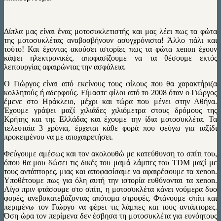
Δίπλα μας είναι ένας μοτοσυκλετιστής και μας λέει πως τα φώτα
της μοτοσυκλέτας αναβοσβήνουν ασυγχρόνιστα! Άλλο πάλι και
τούτο! Και έχοντας ακούσει ιστορίες πως τα φώτα xenon έχουν
κάψει ηλεκτρονικές, αποφασίζουμε να τα θέσουμε εκτός
λειτουργίας αφαιρώντας την ασφάλεια.
Ο Γιώργος είναι από εκείνους τους φίλους που θα χαρακτήριζα
κολλητούς ή αδερφούς. Είμαστε φίλοι από το 2008 όταν ο Γιώργος
έμενε στο Ηράκλειο, μέχρι και τώρα που μένει στην Αθήνα.
Έχουμε γράψει μαζί χιλιάδες χιλιόμετρα στους δρόμους της
Κρήτης και της Ελλάδας και έχουμε την ίδια μοτοσυκλέτα. Τα
τελευταία 3 χρόνια, έρχεται κάθε φορά που φεύγω για ταξίδι
προκειμένου να με αποχαιρετήσει.
Φεύγουμε αμέσως και τον ακολουθώ με κατεύθυνση το σπίτι του,
όπου θα μου δώσει τις δικές του μαμά λάμπες του TDM μαζί με
τους αντάπτορες, μιας και αποφασίσαμε να αφαιρέσουμε τα xenon.
Υποθέτουμε πως για όλη αυτή την ιστορία ευθύνονται τα xenon.
Λίγο πριν φτάσουμε στο σπίτι, η μοτοσυκλέτα κάνει νούμερα δυο
φορές, ανεβοκατεβάζοντας απότομα στροφές. Φτάνουμε σπίτι και
περιμένω τον Γιώργο να φέρει τις λάμπες και τους αντάπτορες.
Όση ώρα τον περίμενα δεν έσβησα τη μοτοσυκλέτα για ευνόητους