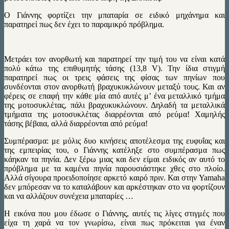
Ο Γιάννης φορτίζει την μπαταρία σε ειδικό μηχάνημα και
παρατηρεί πως δεν έχει το παραμικρό πρόβλημα.
Μετράει τον ανορθωτή και παρατηρεί την τιμή του να είναι κατά
πολύ κάτω της επιθυμητής τάσης (13,8 V). Την ίδια στιγμή
παρατηρεί πως οι τρεις φάσεις της φίσας των πηνίων που
συνδέονται στον ανορθωτή βραχυκυκλώνουν μεταξύ τους. Και αν
φέρεις σε επαφή την κάθε μία από αυτές μ’ ένα μεταλλικό τμήμα
της μοτοσυκλέτας, πάλι βραχυκυκλώνουν. Δηλαδή τα μεταλλικά
τμήματα της μοτοσυκλέτας διαρρέονται από ρεύμα! Χαμηλής
τάσης βέβαια, αλλά διαρρέονται από ρεύμα!
Συμπέρασμα: με μόλις δυο κινήσεις αποτέλεσμα της ευφυΐας και
της εμπειρίας του, ο Γιάννης κατέληξε στο συμπέρασμα πως
κάηκαν τα πηνία. Δεν ξέρω μιας και δεν είμαι ειδικός αν αυτό το
πρόβλημα με τα καμένα πηνία παρουσιάστηκε χθες στο πλοίο.
Αλλά σίγουρα προειδοποίησε αρκετό καιρό πριν. Και στην Yamaha
δεν μπόρεσαν να το καταλάβουν και αρκέστηκαν στο να φορτίζουν
και να αλλάζουν συνέχεια μπαταρίες …
Η εικόνα που μου έδωσε ο Γιάννης, αυτές τις λίγες στιγμές που
είχα τη χαρά να τον γνωρίσω, είναι πως πρόκειται για έναν