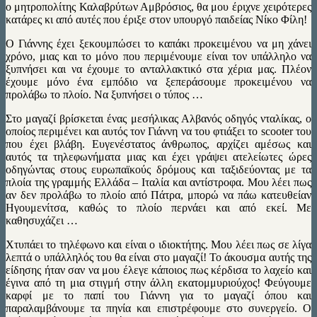
ο μητροπολίτης Καλαβρύτων Αμβρόσιος, θα μου έριχνε χειρότερες
κατάρες κι από αυτές που έριξε στον υπουργό παιδείας Νίκο Φίλη!
Ο Γιάννης έχει ξεκουμπώσει το καπάκι προκειμένου να μη χάνει
χρόνο, μιας και το μόνο που περιμένουμε είναι τον υπάλληλο να
ξυπνήσει και να έχουμε το ανταλλακτικό στα χέρια μας. Πλέον
έχουμε μόνο ένα εμπόδιο να ξεπεράσουμε προκειμένου να
προλάβω το πλοίο. Να ξυπνήσει ο τύπος …
Στο μαγαζί βρίσκεται ένας μεσήλικας Αλβανός οδηγός νταλίκας, ο
οποίος περιμένει και αυτός τον Γιάννη να του φτιάξει το scooter του
που έχει βλάβη. Ευγενέστατος άνθρωπος, αρχίζει αμέσως και
αυτός τα τηλεφωνήματα μιας και έχει γράψει ατελείωτες ώρες
οδηγώντας στους ευρωπαϊκούς δρόμους και ταξιδεύοντας με τα
πλοία της γραμμής Ελλάδα – Ιταλία και αντίστροφα. Μου λέει πως
αν δεν προλάβω το πλοίο από Πάτρα, μπορώ να πάω κατευθείαν
Ηγουμενίτσα, καθώς το πλοίο περνάει και από εκεί. Με
καθησυχάζει …
Χτυπάει το τηλέφωνο και είναι ο ιδιοκτήτης. Μου λέει πως σε λίγα
λεπτά ο υπάλληλός του θα είναι στο μαγαζί! Το άκουσμα αυτής της
είδησης ήταν σαν να μου έλεγε κάποιος πως κέρδισα το λαχείο και
έγινα από τη μια στιγμή στην άλλη εκατομμυριούχος! Φεύγουμε
καρφί με το παπί του Γιάννη για το μαγαζί όπου και
παραλαμβάνουμε τα πηνία και επιστρέφουμε στο συνεργείο. Ο