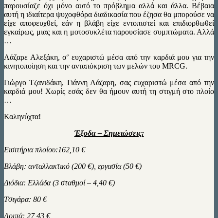
παρουσίαζε όχι μόνο αυτό το πρόβλημα αλλά και άλλα. Βέβαια
αυτή η ιδιαίτερα ψυχοφθόρα διαδικασία που έζησα θα μπορούσε να
είχε αποφευχθεί, εάν η βλάβη είχε εντοπιστεί και επιδιορθωθεί
εγκαίρως, μιας και η μοτοσυκλέτα παρουσίασε συμπτώματα. Αλλά
…
Λάζαρε Αλεξάκη, σ’ ευχαριστώ μέσα από την καρδιά μου για την
κινητοποίηση και την ανταπόκριση των μελών του MRCG.
Γιώργο Τζανιδάκη, Γιάννη Λάζαρη, σας ευχαριστώ μέσα από την
καρδιά μου! Xωρίς εσάς δεν θα ήμουν αυτή τη στιγμή στο πλοίο
…
Καληνύχτα!
Έξοδα – Σημειώσεις:
Εισιτήρια πλοίου:162,10 €
Βλάβη: ανταλλακτικό (200 €), εργασία (50 €)
Διόδια: Ελλάδα (3 σταθμοί – 4,40 €)
Tσιγάρα: 80 €
Λοιπά: 27,43 €