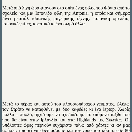
Μετά από λίγη ώρα φτάνουν στο σπίτι ένας φίλος του Φόντα από το
σχολείο και μια Ισπανίδα φίλη της Antonia, η οποία και σήμερα
δίνει ρεσιτάλ ισπανικής μαγειρικής τέχνης. Ισπανική ομελέτα,
ισπανικές πίτες, κρεατικά κι ένα σωρό άλλα.
Μετά το πέρας και αυτού του πλουσιοπάροχου γεύματος, βλέπω
τον Στράτο να καταφθάνει με δυο καφέδες κι ένα laptop. Χωρίς
πολλά – πολλά, αρχίζουμε να σχεδιάζουμε το επόμενο ταξίδι του
που θα είναι στην Ιρλανδία και στα Highlands της Σκωτίας. Οι
υπόλοιπες ώρες περνούν ευχάριστα πάνω από χάρτες κι αν μας
αφήσεις μπορεί να σχεδιάσουμε και τον γύρο του κόσμου σε 80