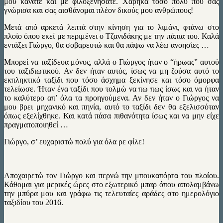
μου κάνατε και με φιλοξενήσατε. Χάρηκα τόσο πολύ που σας
γνώρισα και σας αισθάνομαι πλέον δικούς μου ανθρώπους!
Μετά από αρκετά λεπτά στην κίνηση για το λιμάνι, φτάνω στο
πλοίο όπου εκεί με περιμένει ο Τζανιδάκης με την πάπια του. Καλά
εντάξει Γιώργο, θα σοβαρευτώ και θα πάψω να λέω ανοησίες …
Μπορεί να ταξίδευα μόνος, αλλά ο Γιώργος ήταν ο “ήρωας” αυτού
του ταξιδιωτικού. Αν δεν ήταν αυτός, ίσως να μη ζούσα αυτό το
εκπληκτικό ταξίδι που τόσο άσχημα ξεκίνησε και τόσο όμορφα
τελείωσε. Ήταν ένα ταξίδι που τολμώ να πω πως ίσως και να ήταν
το καλύτερο απ’ όλα τα προηγούμενα. Αν δεν ήταν ο Γιώργος να
μου βρει μηχανικό και πηνία, αυτό το ταξίδι δεν θα εξελισσόταν
όπως εξελίχθηκε. Και κατά πάσα πιθανότητα ίσως και να μην είχε
πραγματοποιηθεί …
Γιώργο, σ’ ευχαριστώ πολύ για όλα ρε φίλε!
Αποχαιρετώ τον Γιώργο και περνώ την μπουκαπόρτα του πλοίου.
Κάθομαι για μερικές ώρες στο εξωτερικό μπαρ όπου απολαμβάνω
την μπύρα μου και γράφω τις τελευταίες αράδες στο ημερολόγιο
ταξιδίου του 2016.