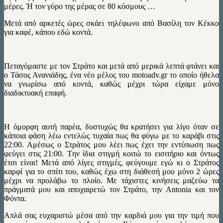
μέρες. Ή τον γύρο της μέρας σε 80 κόσμους …
Μετά από αρκετές ώρες σκάει τηλέφωνο από Βασίλη τον Κέκκο
για καφέ, κάπου εδώ κοντά.
Πεταγόμαστε με τον Στράτο και μετά από μερικά λεπτά φτάνει και
ο Τάσος Ανανιάδης, ένα νέο μέλος του motoadv.gr το οποίο ήθελα
να γνωρίσω από κοντά, καθώς μέχρι τώρα είχαμε μόνο
διαδικτυακή επαφή.
Η όμορφη αυτή παρέα, δυστυχώς θα κρατήσει για λίγο όταν σε
κάποια φάση λέω εντελώς τυχαία πως θα φύγω με το καράβι στις
22:00. Αμέσως ο Στράτος μου λέει πως έχει την εντύπωση πως
φεύγει στις 21:00. Tην ίδια στιγμή κοιτώ το εισιτήριο και όντως
έτσι είναι! Μετά από λίγες στιγμές, φεύγουμε εγώ κι ο Στράτος
καρφί για το σπίτι του, καθώς έχω στη διάθεσή μου μόνο 2 ώρες
μέχρι να προλάβω το πλοίο. Με τάχιστες κινήσεις μαζεύω τα
πράγματά μου και αποχαιρετώ τον Στράτο, την Antonia και τον
Φόντα.
Απλά σας ευχαριστώ μέσα από την καρδιά μου για την τιμή που