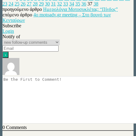
23
24
25
26
27
28
29
30
31
32
33
34
35
36
37
38
προηγούμενο άρθρο
Ημερολόγια Μοτοσυκλέτας: “Πίνδος”
επόμενο άρθρο
4ο motoadv.gr meeting – Στο βουνό των
Κενταύρων
Subscribe
Login
Notify of
0
Comments