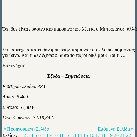
Όχι δεν είναι πράσινο κιφ μαροκινό που λέει κι ο Μητροπάνος, αλλ
Στη συνέχεια κατευθύνομαι στην καμπίνα του πλοίου πέφτοντας
για ύπνο. Και τι δεν έζησα σ’ αυτό το ταξίδι δικέ μου! Και τι …
Καληνύχτα!
Έξοδα – Σημειώσεις:
Εισιτήρια πλοίου: 48 €
Λοιπά: 5,40 €
Σύνολο: 53,40 €
Γενικό σύνολο: 3.018,84 €
« Προηγούμενη Σελίδα
Επόμενη Σελίδα »
Σελίδες:
1
2
3
4
5
6
7
8
9
10
11
12
13
14
15
16
17
18
19
20
21
22