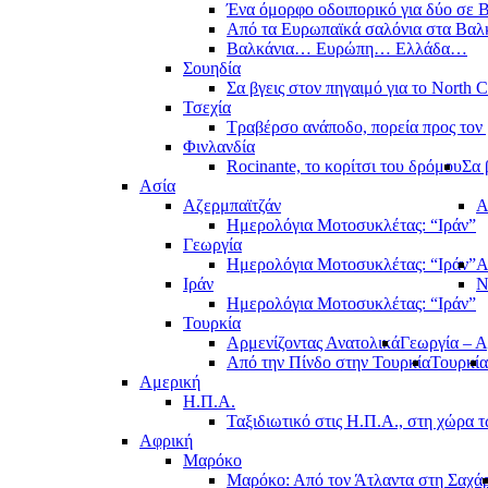
Ένα όμορφο οδοιπορικό για δύο σε Β
Από τα Ευρωπαϊκά σαλόνια στα Βαλ
Βαλκάνια… Ευρώπη… Ελλάδα…
Σουηδία
Σα βγεις στον πηγαιμό για το North 
Τσεχία
Τραβέρσο ανάποδο, πορεία προς τον 
Φινλανδία
Rocinante, το κορίτσι του δρόμου
Σα 
Ασία
Αζερμπαϊτζάν
Α
Ημερολόγια Μοτοσυκλέτας: “Ιράν”
Γεωργία
Ημερολόγια Μοτοσυκλέτας: “Ιράν”
Α
Ιράν
Ν
Ημερολόγια Μοτοσυκλέτας: “Ιράν”
Τουρκία
Αρμενίζοντας Ανατολικά
Γεωργία – Α
Από την Πίνδο στην Τουρκία
Τουρκία
Αμερική
Η.Π.Α.
Ταξιδιωτικό στις Η.Π.Α., στη χώρα 
Αφρική
Μαρόκο
Μαρόκο: Από τον Άτλαντα στη Σαχά