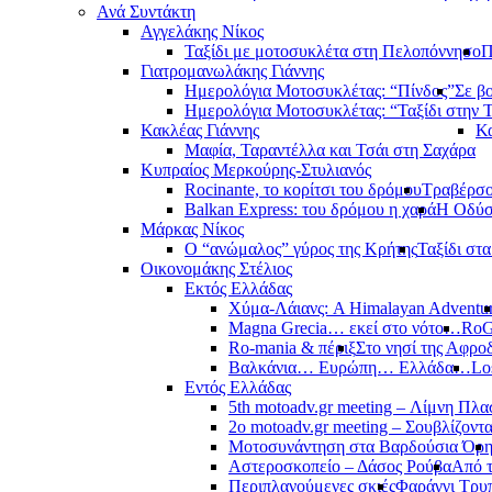
Ανά Συντάκτη
Αγγελάκης Νίκος
Ταξίδι με μοτοσυκλέτα στη Πελοπόννησο
Π
Γιατρομανωλάκης Γιάννης
Ημερολόγια Μοτοσυκλέτας: “Πίνδος”
Σε β
Ημερολόγια Μοτοσυκλέτας: “Ταξίδι στην 
Κακλέας Γιάννης
Κα
Μαφία, Ταραντέλλα και Τσάι στη Σαχάρα
Κυπραίος Μερκούρης-Στυλιανός
Rocinante, το κορίτσι του δρόμου
Τραβέρσο 
Balkan Express: του δρόμου η χαρά
Η Οδύσ
Μάρκας Νίκος
Ο “ανώμαλος” γύρος της Κρήτης
Ταξίδι στ
Οικονομάκης Στέλιος
Εκτός Ελλάδας
Χύμα-Λάιανς: A Himalayan Adventu
Magna Grecia… εκεί στο νότο…
RoG
Ro-mania & πέριξ
Στο νησί της Αφροδ
Βαλκάνια… Ευρώπη… Ελλάδα…
Lo
Εντός Ελλάδας
5th motoadv.gr meeting – Λίμνη Πλ
2ο motoadv.gr meeting – Σουβλίζοντα
Μοτοσυνάντηση στα Βαρδούσια Όρ
Αστεροσκοπείο – Δάσος Ρούβα
Από 
Περιπλανούμενες σκιές
Φαράγγι Τρυ