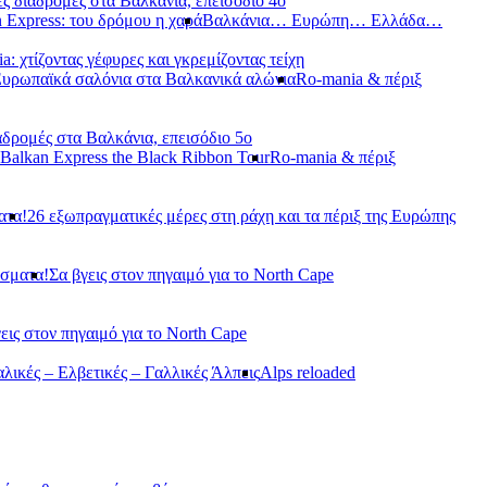
ς διαδρομές στα Βαλκάνια, επεισόδιο 4ο
 Express: του δρόμου η χαρά
Βαλκάνια… Ευρώπη… Ελλάδα…
a: χτίζοντας γέφυρες και γκρεμίζοντας τείχη
Ευρωπαϊκά σαλόνια στα Βαλκανικά αλώνια
Ro-mania & πέριξ
αδρομές στα Βαλκάνια, επεισόδιο 5ο
Balkan Express the Black Ribbon Tour
Ro-mania & πέριξ
ατα!
26 εξωπραγματικές μέρες στη ράχη και τα πέριξ της Ευρώπης
άσματα!
Σα βγεις στον πηγαιμό για το North Cape
εις στον πηγαιμό για το North Cape
αλικές – Ελβετικές – Γαλλικές Άλπεις
Alps reloaded