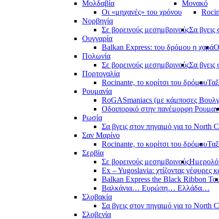
Μολδαβία
Μονακό
Οι «μηχανές» του χρόνου
Rocin
Νορβηγία
Σε βορεινούς μεσημβρινούς
Σα βγεις 
Ουγγαρία
Balkan Express: του δρόμου η χαρά
Ο
Πολωνία
Σε βορεινούς μεσημβρινούς
Σα βγεις 
Πορτογαλία
Rocinante, το κορίτσι του δρόμου
Ταξ
Ρουμανία
RoGASmaniacs (με κάμποσες Βουλγά
Οδοιπορικό στην πανέμορφη Ρουμαν
Ρωσία
Σα βγεις στον πηγαιμό για το North 
Σαν Μαρίνο
Rocinante, το κορίτσι του δρόμου
Ταξ
Σερβία
Σε βορεινούς μεσημβρινούς
Ημερολόγ
Ex – Yugoslavia: χτίζοντας γέφυρες κ
Balkan Express the Black Ribbon To
Βαλκάνια… Ευρώπη… Ελλάδα…
Σλοβακία
Σα βγεις στον πηγαιμό για το North 
Σλοβενία