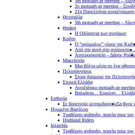
5th motoadv.gr meeting – Λίμ
2ο motoadv.gr meeting – Σουβλ
21η Πανελλήνια συγκέντρωση
Θεσσαλία
5th motoadv.gr meeting – Λίμ
Θράκη
Η Οδύσσεια των συνόρων
Κρήτη
Ο “ανώμαλος” γύρος της Κρήτ
Από την αυγή στο σούρουπο…
Αστεροσκοπείο – Δάσος Ρούβ
Μακεδονία
Μια βόλτα μέσα σε ένα φθιν
Πελοπόννησος
Στους δρόμους της Πελοποννή
Στερεά Ελλάδα
Ανοιξιάτικο motoadv.gr meetin
Βαλκάνια… Ευρώπη… Ελλά
Εσθονία
Σε βορεινούς μεσημβρινούς
Σα βγεις 
Ηνωμένο Βασίλειο
Τραβέρσο ανάποδο, πορεία προς τον 
Highland Riders
Ιρλανδία
Τραβέρσο ανάποδο, πορεία προς τον 