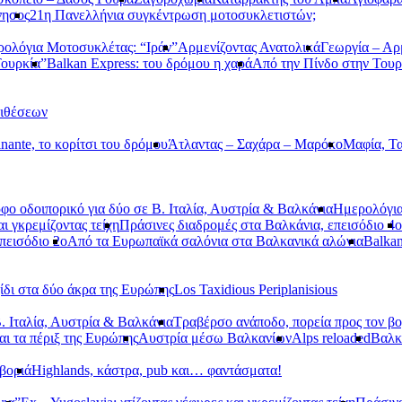
νησος
21η Πανελλήνια συγκέντρωση μοτοσυκλετιστών;
ολόγια Μοτοσυκλέτας: “Ιράν”
Αρμενίζοντας Ανατολικά
Γεωργία – Αρ
Τουρκία”
Balkan Express: του δρόμου η χαρά
Από την Πίνδο στην Τουρ
τιθέσεων
nante, το κορίτσι του δρόμου
Άτλαντας – Σαχάρα – Μαρόκο
Μαφία, Τα
φο οδοιπορικό για δύο σε Β. Ιταλία, Αυστρία & Βαλκάνια
Ημερολόγια
αι γκρεμίζοντας τείχη
Πράσινες διαδρομές στα Βαλκάνια, επεισόδιο 4ο
πεισόδιο 2ο
Από τα Ευρωπαϊκά σαλόνια στα Βαλκανικά αλώνια
Balkan
ίδι στα δύο άκρα της Ευρώπης
Los Taxidious Periplanisious
. Ιταλία, Αυστρία & Βαλκάνια
Τραβέρσο ανάποδο, πορεία προς τον βο
αι τα πέριξ της Ευρώπης
Αυστρία μέσω Βαλκανίων
Alps reloaded
Βαλ
βοριά
Highlands, κάστρα, pub και… φαντάσματα!