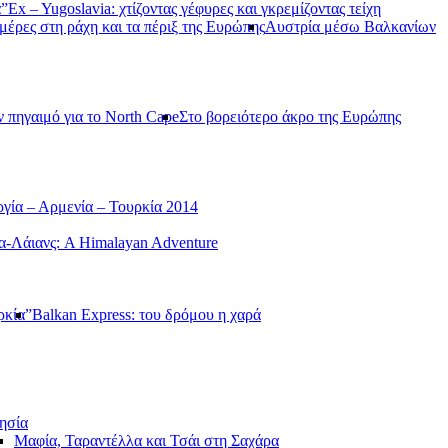
α”
Ex – Yugoslavia: χτίζοντας γέφυρες και γκρεμίζοντας τείχη
μέρες στη ράχη και τα πέριξ της Ευρώπης
Αυστρία μέσω Βαλκανίων
ν πηγαιμό για το North Cape
Στο βορειότερο άκρο της Ευρώπης
γία – Αρμενία – Τουρκία 2014
-Λάιανς: A Himalayan Adventure
ρκία”
Balkan Express: του δρόμου η χαρά
ησία
Μαφία, Ταραντέλλα και Τσάι στη Σαχάρα