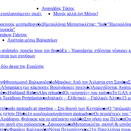
Ανανιάδης Tάσος
εριπλανούμενες σκιές
Μονός αλλά όχι Μόνος!
ορεινούς μεσημβρινούς
Ημερολόγια Μοτοσυκλέτας: “Ιράν”
Ημερολόγι
Τουρκία”
τάκης Γιάννης
Αυστρία μέσω Βαλκανίων
ανάποδο, πορεία προς τον βοριά
Ex – Yugoslavia: χτίζοντας γέφυρες κ
σεια των συνόρων
α δύο άκρα της Ευρώπης
re
Φθινοπωρινό Βαλκανιζατέρ
Μαρόκο: Από τον Άτλαντα στη Σαχάρα
Σ
ASmaniacs (με κάμποσες Βουλγάρικες πινελιές)
Αρμενίζοντας Ανατο
ίτης
Highland Riders
Alps reloaded
Οι «μηχανές» του χρόνου
Το GAS π
s Taxidious Periplanisious
Ιταλικές – Ελβετικές – Γαλλικές Άλπεις
15 μ
αστήρα
4ο motoadv.gr meeting – Στο βουνό των Κενταύρων
Ο “ανώμαλο
ς (σ)την Πίνδο
1η κουζουλοσυνάντηση motoadv.gr
Οι περιπέτειες του
η
Αράδαινα, Φοίνικας και το απέραντο γαλάζιο
Στη νήσο του Πέλοπα
Ορ
την αυγή στο σούρουπο…
Ζαγοροχώρια
Μοτοσυκλέτα, σκηνή & υπνόσ
πητής
Φαράγγι Καλλικράτη
Νότια Πελοπόννησος
21η Πανελλήνια συγκ