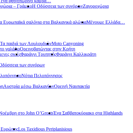
ε ένα φθινοπωρινό καμβά…
οχώρια – Γράμμο
Η Οδύσσεια των συνόρων
Ζαγοροχώρια
α Ευρωπαϊκά σαλόνια στα Βαλκανικά αλώνια
Μένουμε Ελλάδα…
Τα παιδιά των Λουλουδιών
Moto Canyoning
το γαλάζιο
Ορεινοβατώντας στην Κρήτη
ενες σκιές
Φαράγγι Τρυπητής
Φαράγγι Καλλικράτη
Οδύσσεια των συνόρων
ελοπόννησο
Νότια Πελοπόννησος
ρη
Αυστρία μέσω Βαλκανίων
Ορεινή Ναυπακτία
Νοέμβρη στο John O’Groats
Ένα Σαββατοκύριακο στα Highlands
ς Ευρώπης
Los Taxidious Periplanisious