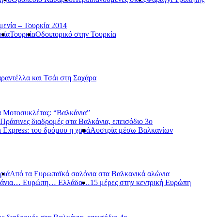
μενία – Τουρκία 2014
κία
Τουρκία
Οδοιπορικό στην Τουρκία
ραντέλλα και Τσάι στη Σαχάρα
 Μοτοσυκλέτας: “Βαλκάνια”
Πράσινες διαδρομές στα Βαλκάνια, επεισόδιο 3ο
 Express: του δρόμου η χαρά
Αυστρία μέσω Βαλκανίων
ριά
Από τα Ευρωπαϊκά σαλόνια στα Βαλκανικά αλώνια
κάνια… Ευρώπη… Ελλάδα…
15 μέρες στην κεντρική Ευρώπη