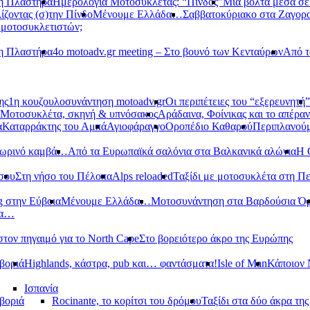
νη Πλαστήρα
Ημερολόγια Μοτοσυκλέτας: “Πίνδος”
Μια βόλτα μέσα σ
ίζοντας (σ)την Πίνδο
Μένουμε Ελλάδα…
Σαββατοκύριακο στα Ζαγορ
 μοτοσυκλετιστών;
νη Πλαστήρα
4ο motoadv.gr meeting – Στο βουνό των Κενταύρων
Από τ
ης
1η κουζουλοσυνάντηση motoadv.gr
Οι περιπέτειες του “εξερευνητή”
Μοτοσυκλέτα, σκηνή & υπνόσακος
Αράδαινα, Φοίνικας και το απέραν
α
Καταρράκτης του Αμπά
Αγιοφάραγγο
Οροπέδιο Καθαρού
Περιπλανούμ
οπωρινό καμβά…
Από τα Ευρωπαϊκά σαλόνια στα Βαλκανικά αλώνια
Η 
σου
Στη νήσο του Πέλοπα
Alps reloaded
Ταξίδι με μοτοσυκλέτα στη Π
g στην Εύβοια
Μένουμε Ελλάδα…
Μοτοσυνάντηση στα Βαρδούσια Ό
δα…
στον πηγαιμό για το North Cape
Στο βορειότερο άκρο της Ευρώπης
βοριά
Highlands, κάστρα, pub και… φαντάσματα!
Isle of Man
Κάποιον 
Ισπανία
βοριά
Rocinante, το κορίτσι του δρόμου
Ταξίδι στα δύο άκρα τη