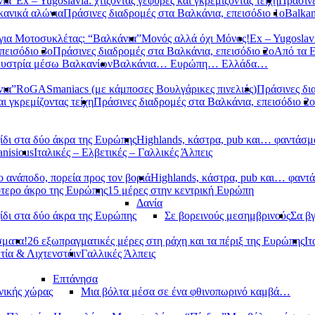
νια”
Ex – Yugoslavia: χτίζοντας γέφυρες και γκρεμίζοντας τείχη
Πράσινε
κανικά αλώνια
Πράσινες διαδρομές στα Βαλκάνια, επεισόδιο 1ο
Balkan
ια Μοτοσυκλέτας: “Βαλκάνια”
Μονός αλλά όχι Μόνος!
Ex – Yugoslavi
πεισόδιο 3ο
Πράσινες διαδρομές στα Βαλκάνια, επεισόδιο 2ο
Από τα 
υστρία μέσω Βαλκανίων
Βαλκάνια… Ευρώπη… Ελλάδα…
νια”
RoGASmaniacs (με κάμποσες Βουλγάρικες πινελιές)
Πράσινες δι
αι γκρεμίζοντας τείχη
Πράσινες διαδρομές στα Βαλκάνια, επεισόδιο 2ο
ίδι στα δύο άκρα της Ευρώπης
Highlands, κάστρα, pub και… φαντάσμ
anisious
Ιταλικές – Ελβετικές – Γαλλικές Άλπεις
 ανάποδο, πορεία προς τον βοριά
Highlands, κάστρα, pub και… φαντ
ότερο άκρο της Ευρώπης
15 μέρες στην κεντρική Ευρώπη
Δανία
ίδι στα δύο άκρα της Ευρώπης
Σε βορεινούς μεσημβρινούς
Σα βγ
σματα!
26 εξωπραγματικές μέρες στη ράχη και τα πέριξ της Ευρώπης
Ιτ
τία & Λιχτενστάιν
Γαλλικές Άλπεις
Επτάνησα
νικής χώρας
Μια βόλτα μέσα σε ένα φθινοπωρινό καμβά…