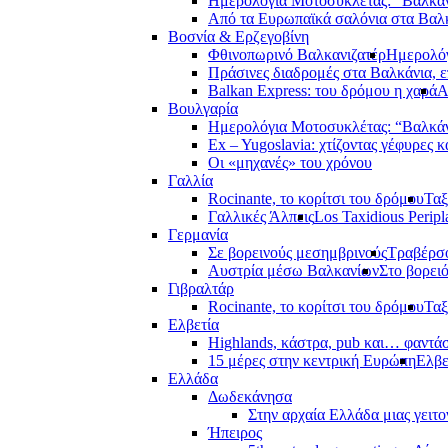
Ημερολόγια Μοτοσυκλέτας: “Βαλκά
Από τα Ευρωπαϊκά σαλόνια στα Βαλ
Βοσνία & Ερζεγοβίνη
Φθινοπωρινό Βαλκανιζατέρ
Ημερολόγ
Πράσινες διαδρομές στα Βαλκάνια, ε
Balkan Express: του δρόμου η χαρά
Α
Βουλγαρία
Ημερολόγια Μοτοσυκλέτας: “Βαλκά
Ex – Yugoslavia: χτίζοντας γέφυρες κ
Οι «μηχανές» του χρόνου
Γαλλία
Rocinante, το κορίτσι του δρόμου
Ταξ
Γαλλικές Άλπεις
Los Taxidious Peripl
Γερμανία
Σε βορεινούς μεσημβρινούς
Τραβέρσο
Αυστρία μέσω Βαλκανίων
Στο βορει
Γιβραλτάρ
Rocinante, το κορίτσι του δρόμου
Ταξ
Ελβετία
Highlands, κάστρα, pub και… φαντά
15 μέρες στην κεντρική Ευρώπη
Ελβε
Ελλάδα
Δωδεκάνησα
Στην αρχαία Ελλάδα μιας γειτο
Ήπειρος