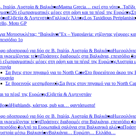
. Ιταλία, Αυστρία & Βαλκάνια
Magna Grecia… εκεί στο νότο…
Ταξίδι
σματα!
26 εξωπραγματικές μέρες στη ράχη και τα πέριξ της Ευρώπης
Στ
χάρα
Ελβετία & Λιχτενστάιν
Γαλλικές Άλπεις
Los Taxidious Periplanisio
llo, Moto GP
ια Μοτοσυκλέτας: “Βαλκάνια”
Ex – Yugoslavia: χτίζοντας γέφυρες κα
πεισόδιο 1ο
φο οδοιπορικό για δύο σε Β. Ιταλία, Αυστρία & Βαλκάνια
Ημερολόγια
αι γκρεμίζοντας τείχη
Πράσινες διαδρομές στα Βαλκάνια, επεισόδιο 3ο
6 εξωπραγματικές μέρες στη ράχη και τα πέριξ της Ευρώπης
Αυστρία 
τονία
Σα βγεις στον πηγαιμό για το North Cape
Στο βορειότερο άκρο της
θουανία
Σε βορεινούς μεσημβρινούς
Σα βγεις στον πηγαιμό για το North Ca
αι τα πέριξ της Ευρώπης
Ελβετία & Λιχτενστάιν
βοριά
Highlands, κάστρα, pub και… φαντάσματα!
φο οδοιπορικό για δύο σε Β. Ιταλία, Αυστρία & Βαλκάνια
Ημερολόγια
αι γκρεμίζοντας τείχη
Πράσινες διαδρομές στα Βαλκάνια, επεισόδιο 4ο
πεισόδιο 2ο
Από τα Ευρωπαϊκά σαλόνια στα Βαλκανικά αλώνια
Πράσιν
υστρία μέσω Βαλκανίων
Βαλκάνια… Ευρώπη… Ελλάδα…