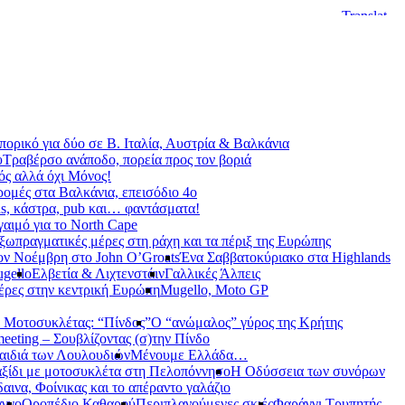
ορικό για δύο σε Β. Ιταλία, Αυστρία & Βαλκάνια
υ
Τραβέρσο ανάποδο, πορεία προς τον βοριά
ς αλλά όχι Μόνος!
ρομές στα Βαλκάνια, επεισόδιο 4ο
s, κάστρα, pub και… φαντάσματα!
γαιμό για το North Cape
ξωπραγματικές μέρες στη ράχη και τα πέριξ της Ευρώπης
ον Νοέμβρη στο John O’Groats
Ένα Σαββατοκύριακο στα Highlands
gello
Ελβετία & Λιχτενστάιν
Γαλλικές Άλπεις
έρες στην κεντρική Ευρώπη
Mugello, Moto GP
 Μοτοσυκλέτας: “Πίνδος”
Ο “ανώμαλος” γύρος της Κρήτης
meeting – Σουβλίζοντας (σ)την Πίνδο
αιδιά των Λουλουδιών
Μένουμε Ελλάδα…
ξίδι με μοτοσυκλέτα στη Πελοπόννησο
Η Οδύσσεια των συνόρων
αινα, Φοίνικας και το απέραντο γαλάζιο
αγγο
Οροπέδιο Καθαρού
Περιπλανούμενες σκιές
Φαράγγι Τρυπητής