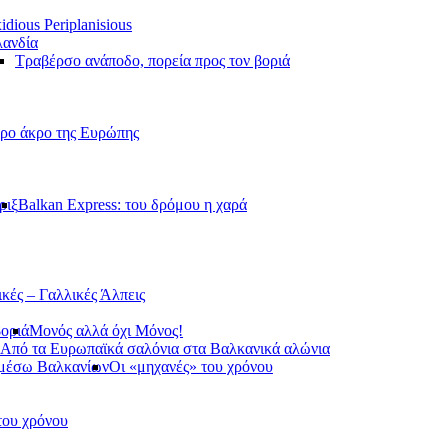
idious Periplanisious
ανδία
Τραβέρσο ανάποδο, πορεία προς τον βοριά
ερο άκρο της Ευρώπης
ριξ
Balkan Express: του δρόμου η χαρά
ικές – Γαλλικές Άλπεις
βοριά
Μονός αλλά όχι Μόνος!
Από τα Ευρωπαϊκά σαλόνια στα Βαλκανικά αλώνια
 μέσω Βαλκανίων
Οι «μηχανές» του χρόνου
του χρόνου