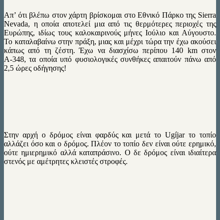
Απ’ ότι βλέπω στον χάρτη βρίσκομαι στο Εθνικό Πάρκο της Sierra
Nevada, η οποία αποτελεί μια από τις θερμότερες περιοχές της
Ευρώπης, ιδίως τους καλοκαιρινούς μήνες Ιούλιο και Αύγουστο.
Το καταλαβαίνω στην πράξη, μιας και μέχρι τώρα την έχω ακούσει
κάπως από τη ζέστη. Έχω να διασχίσω περίπου 140 km στον
Α-348, τα οποία υπό φυσιολογικές συνθήκες απαιτούν πάνω από
2,5 ώρες οδήγησης!
Στην αρχή ο δρόμος είναι φαρδύς και μετά το Ugíjar το τοπίο
αλλάζει όσο και ο δρόμος. Πλέον το τοπίο δεν είναι ούτε ερημικό,
ούτε ημιερημικό αλλά καταπράσινο. Ο δε δρόμος είναι ιδιαίτερα
στενός με αμέτρητες κλειστές στροφές.