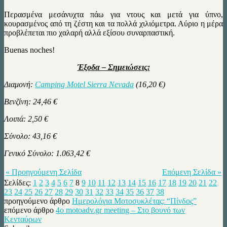
Περασμένα μεσάνυχτα πάω για ντους και μετά για ύπνο,
κουρασμένος από τη ζέστη και τα πολλά χιλιόμετρα. Αύριο η μέρα
προβλέπεται πιο χαλαρή αλλά εξίσου συναρπαστική.
Βuenas noches!
Έξοδα – Σημειώσεις:
Διαμονή:
Camping Motel Sierra Nevada
(16,20 €)
Βενζίνη: 24,46 €
Λοιπά: 2,50 €
Σύνολο: 43,16 €
Γενικό Σύνολο: 1.063,42 €
« Προηγούμενη Σελίδα
Επόμενη Σελίδα »
Σελίδες:
1
2
3
4
5
6
7
8
9
10
11
12
13
14
15
16
17
18
19
20
21
22
23
24
25
26
27
28
29
30
31
32
33
34
35
36
37
38
προηγούμενο άρθρο
Ημερολόγια Μοτοσυκλέτας: “Πίνδος”
επόμενο άρθρο
4ο motoadv.gr meeting – Στο βουνό των
Κενταύρων