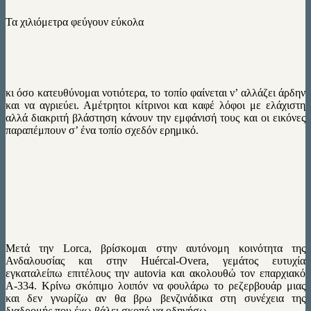
Τα χιλιόμετρα φεύγουν εύκολα
κι όσο κατευθύνομαι νοτιότερα, το τοπίο φαίνεται ν’ αλλάζει άρδην
και να αγριεύει. Αμέτρητοι κίτρινοι και καφέ λόφοι με ελάχιστη
αλλά διακριτή βλάστηση κάνουν την εμφάνισή τους και οι εικόνες
παραπέμπουν σ’ ένα τοπίο σχεδόν ερημικό.
Μετά την Lorca, βρίσκομαι στην αυτόνομη κοινότητα της
Ανδαλουσίας και στην Huércal-Overa, γεμάτος ευτυχία
εγκαταλείπω επιτέλους την autovia και ακολουθώ τον επαρχιακό
Α-334. Κρίνω σκόπιμο λοιπόν να φουλάρω το ρεζερβουάρ μιας
και δεν γνωρίζω αν θα βρω βενζινάδικα στη συνέχεια της
διαδρομής που έχω βάλει σκοπό να οδηγήσω.