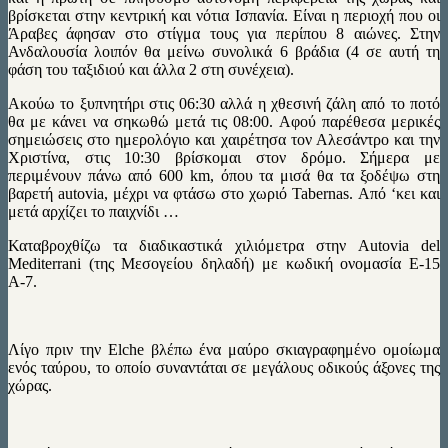
βρίσκεται στην κεντρική και νότια Ισπανία. Είναι η περιοχή που οι
Άραβες άφησαν στο στίγμα τους για περίπου 8 αιώνες. Στην
Ανδαλουσία λοιπόν θα μείνω συνολικά 6 βράδια (4 σε αυτή τη
φάση του ταξιδιού και άλλα 2 στη συνέχεια).
Ακούω το ξυπνητήρι στις 06:30 αλλά η χθεσινή ζάλη από το ποτό
θα με κάνει να σηκωθώ μετά τις 08:00. Αφού παρέθεσα μερικές
σημειώσεις στο ημερολόγιο και χαιρέτησα τον Αλεσάντρο και την
Χριστίνα, στις 10:30 βρίσκομαι στον δρόμο. Σήμερα με
περιμένουν πάνω από 600 km, όπου τα μισά θα τα ξοδέψω στη
βαρετή autovia, μέχρι να φτάσω στο χωριό Tabernas. Από ‘κει και
μετά αρχίζει το παιχνίδι …
Καταβροχθίζω τα διαδικαστικά χιλιόμετρα στην Autovia del
Mediterrani (της Μεσογείου δηλαδή) με κωδική ονομασία Ε-15
Α-7.
Λίγο πριν την Elche βλέπω ένα μαύρο σκιαγραφημένο ομοίωμα
ενός ταύρου, το οποίο συναντάται σε μεγάλους οδικούς άξονες της
χώρας.