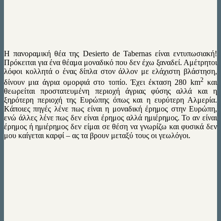
Η πανοραμική θέα της Desierto de Tabernas είναι εντυπωσιακή!
Πρόκειται για ένα θέαμα μοναδικό που δεν έχω ξαναδεί. Αμέτρητοι
λόφοι κολλητά ο ένας δίπλα στον άλλον με ελάχιστη βλάστηση,
2
δίνουν μια άγρια ομορφιά στο τοπίο. Έχει έκταση 280 km
και
θεωρείται προστατευμένη περιοχή άγριας φύσης αλλά και η
ξηρότερη περιοχή της Ευρώπης όπως και η ευρύτερη Αλμερία.
Kάποιες πηγές λένε πως είναι η μοναδική έρημος στην Ευρώπη,
ενώ άλλες λένε πως δεν είναι έρημος αλλά ημιέρημος. Το αν είναι
έρημος ή ημιέρημος δεν είμαι σε θέση να γνωρίζω και φυσικά δεν
μου καίγεται καρφί – ας τα βρουν μεταξύ τους οι γεωλόγοι.