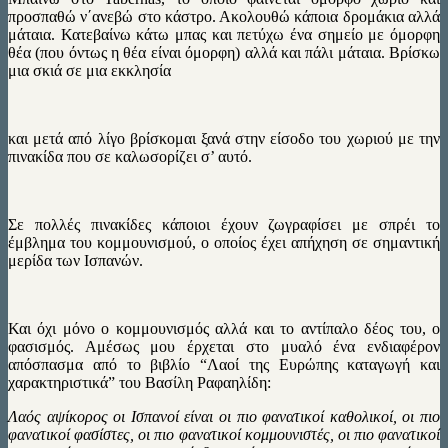
προσπαθώ ν΄ανεβώ στο κάστρο. Ακολουθώ κάποια δρομάκια αλλά
μάταια. Κατεβαίνω κάτω μπας και πετύχω ένα σημείο με όμορφη
θέα (που όντως η θέα είναι όμορφη) αλλά και πάλι μάταια. Βρίσκω
μια σκιά σε μια εκκλησία
και μετά από λίγο βρίσκομαι ξανά στην είσοδο του χωριού με την
πινακίδα που σε καλωσορίζει σ’ αυτό.
Σε πολλές πινακίδες κάποιοι έχουν ζωγραφίσει με σπρέι το
έμβλημα του κομμουνισμού, ο οποίος έχει απήχηση σε σημαντική
μερίδα των Ισπανών.
Και όχι μόνο ο κομμουνισμός αλλά και το αντίπαλο δέος του, ο
φασισμός. Αμέσως μου έρχεται στο μυαλό ένα ενδιαφέρον
απόσπασμα από το βιβλίο “Λαοί της Ευρώπης καταγωγή και
χαρακτηριστικά” του Βασίλη Ραφαηλίδη:
Λαός αψίκορος οι Ισπανοί είναι οι πιο φανατικοί καθολικοί, οι πιο
φανατικοί φασίστες, οι πιο φανατικοί κομμουνιστές, οι πιο φανατικοί