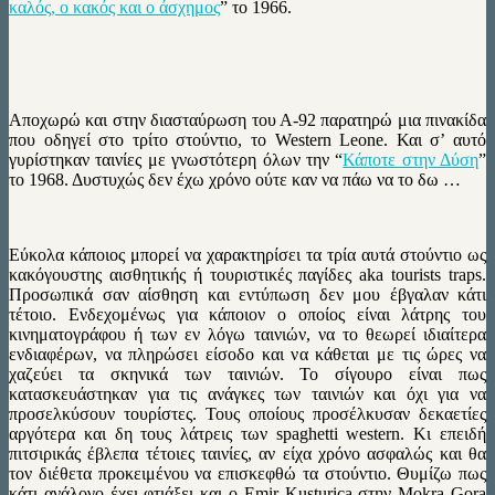
καλός, ο κακός και ο άσχημος
” το 1966.
Αποχωρώ και στην διασταύρωση του Α-92 παρατηρώ μια πινακίδα
που οδηγεί στο τρίτο στούντιο, το Western Leone. Και σ’ αυτό
γυρίστηκαν ταινίες με γνωστότερη όλων την “
Κάποτε στην Δύση
”
το 1968. Δυστυχώς δεν έχω χρόνο ούτε καν να πάω να το δω …
Εύκολα κάποιος μπορεί να χαρακτηρίσει τα τρία αυτά στούντιο ως
κακόγουστης αισθητικής ή τουριστικές παγίδες aka tourists traps.
Προσωπικά σαν αίσθηση και εντύπωση δεν μου έβγαλαν κάτι
τέτοιο. Ενδεχομένως για κάποιον ο οποίος είναι λάτρης του
κινηματογράφου ή των εν λόγω ταινιών, να το θεωρεί ιδιαίτερα
ενδιαφέρων, να πληρώσει είσοδο και να κάθεται με τις ώρες να
χαζεύει τα σκηνικά των ταινιών. Το σίγουρο είναι πως
κατασκευάστηκαν για τις ανάγκες των ταινιών και όχι για να
προσελκύσουν τουρίστες. Τους οποίους προσέλκυσαν δεκαετίες
αργότερα και δη τους λάτρεις των spaghetti western. Κι επειδή
πιτσιρικάς έβλεπα τέτοιες ταινίες, αν είχα χρόνο ασφαλώς και θα
τον διέθετα προκειμένου να επισκεφθώ τα στούντιο. Θυμίζω πως
κάτι ανάλογο έχει φτιάξει και ο Emir Kusturica στην Mokra Gora