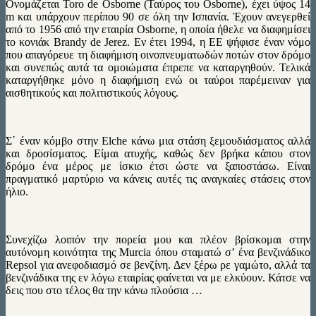
Ονομάζεται Toro de Osborne (Ταύρος του Osborne), έχει ύψος 14
m και υπάρχουν περίπου 90 σε όλη την Ισπανία. Έχουν ανεγερθεί
από το 1956 από την εταιρία Osborne, η οποία ήθελε να διαφημίσει
το κονιάκ Brandy de Jerez. Eν έτει 1994, η ΕΕ ψήφισε έναν νόμο
που απαγόρευε τη διαφήμιση οινοπνευματωδών ποτών στον δρόμο
και συνεπώς αυτά τα ομοιώματα έπρεπε να καταργηθούν. Τελικά
καταργήθηκε μόνο η διαφήμιση ενώ οι ταύροι παρέμειναν για
αισθητικούς και πολιτιστικούς λόγους.
Σ΄ έναν κόμβο στην Elche κάνω μια στάση ξεμουδιάσματος αλλά
και δροσίσματος. Είμαι ατυχής, καθώς δεν βρήκα κάπου στον
δρόμο ένα μέρος με ίσκιο έτσι ώστε να ξαποστάσω. Είναι
πραγματικό μαρτύριο να κάνεις αυτές τις αναγκαίες στάσεις στον
ήλιο.
Συνεχίζω λοιπόν την πορεία μου και πλέον βρίσκομαι στην
αυτόνομη κοινότητα της Murcia όπου σταματώ σ’ ένα βενζινάδικο
Repsol για ανεφοδιασμό σε βενζίνη. Δεν ξέρω ρε γαμώτο, αλλά τα
βενζινάδικα της εν λόγω εταιρίας φαίνεται να με ελκύουν. Κάτσε να
δεις που στο τέλος θα την κάνω πλούσια …