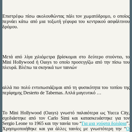
Επιστρέφω πίσω ακολουθώντας πάλι τον χωματόδρομο, ο οποίος
περνάει κάτω από μια τοξωτή γέφυρα του κεντρικού ασφάλτινου
δρόμου.
Μετά από λίγα χιλιόμετρα βρίσκομαι στο δεύτερο στούντιο, το
Mini Hollywood ή Oasys το οποίο προσεγγίζω από την πίσω του
πλευρά. Βλέπω τα σκηνικά των ταινιών
αλλά πιο πολύ εντυπωσιάζομαι από τη φυσικότητα του τοπίου της
περίφημης Desierto de Tabernas. Aπλά μαγευτικό …
Το Mini Hollywood (Oasys) γνωστό παλαιότερα ως Yucca City,
σχεδιάστηκε από τον Carlo Simi και κατασκευάστηκε για τον
Sergio Leone το 1965 και την ταινία του “
Για μια χούφτα δολάρια
”.
Χρησιμοποιήθηκε και για άλλες ταινίες με γνωστότερη την “
Ο