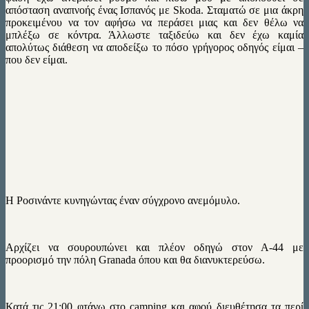
απόσταση αναπνοής ένας Ισπανός με Skoda. Σταματώ σε μια άκρη
προκειμένου να τον αφήσω να περάσει μιας και δεν θέλω να
μπλέξω σε κόντρα. Άλλωστε ταξιδεύω και δεν έχω καμία
απολύτως διάθεση να αποδείξω το πόσο γρήγορος οδηγός είμαι –
που δεν είμαι.
H Ροσινάντε κυνηγώντας έναν σύγχρονο ανεμόμυλο.
Αρχίζει να σουρουπώνει και πλέον οδηγώ στον Α-44 με
προορισμό την πόλη Granada όπου και θα διανυκτερεύσω.
Κατά τις 21:00 φτάνω στο camping και αφού διευθέτησα τα περί