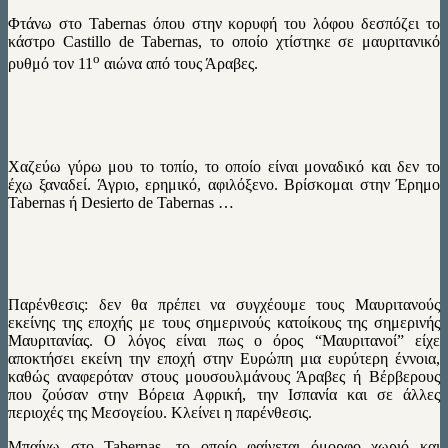
Φτάνω στο Tabernas όπου στην κορυφή του λόφου δεσπόζει το
κάστρο Castillo de Tabernas, το οποίο χτίστηκε σε μαυριτανικό
ο
ρυθμό τον 11
αιώνα από τους Άραβες.
Χαζεύω γύρω μου το τοπίο, το οποίο είναι μοναδικό και δεν το
έχω ξαναδεί. Άγριο, ερημικό, αφιλόξενο. Βρίσκομαι στην Έρημο
Tabernas ή Desierto de Tabernas …
Παρένθεσις: δεν θα πρέπει να συγχέουμε τους Μαυριτανούς
εκείνης της εποχής με τους σημερινούς κατοίκους της σημερινής
Μαυριτανίας. Ο λόγος είναι πως ο όρος “Μαυριτανοί” είχε
αποκτήσει εκείνη την εποχή στην Ευρώπη μια ευρύτερη έννοια,
καθώς αναφερόταν στους μουσουλμάνους Άραβες ή Βέρβερους
που ζούσαν στην Βόρεια Αφρική, την Ισπανία και σε άλλες
περιοχές της Μεσογείου. Κλείνει η παρένθεσις.
Mπαίνω στο Tabernas, το οποίο φαίνεται όμορφο χωριό και