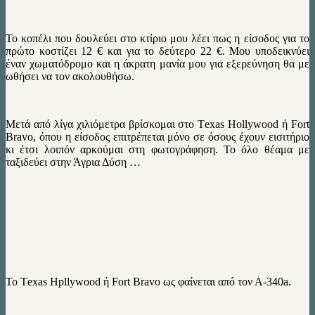
To κοπέλι που δουλεύει στο κτίριο μου λέει πως η είσοδος για το
πρώτο κοστίζει 12 € και για το δεύτερο 22 €. Μου υποδεικνύει
έναν χωματόδρομο και η άκρατη μανία μου για εξερεύνηση θα με
ωθήσει να τον ακολουθήσω.
Μετά από λίγα χιλιόμετρα βρίσκομαι στο Τexas Hollywood ή Fort
Bravo, όπου η είσοδος επιτρέπεται μόνο σε όσους έχουν εισιτήριο
κι έτσι λοιπόν αρκούμαι στη φωτογράφηση. Το όλο θέαμα με
ταξιδεύει στην Άγρια Δύση …
To Τexas Hpllywood ή Fort Bravo ως φαίνεται από τον Α-340a.