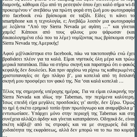
διαμονής, κάθομαι έξω από τη ρεσεψιόν όπου έχει καλό σήμα wi-fi
προκειμένου ν’ ανεβάσω για πρώτη φορά στη ζωή μου φωτογραφία
στο facebook ενώ βρίσκομαι σε ταξίδι. Είδες τι κάνει το
smartphone και η τεχνολογία, ε; Ανεβάζω λοιπόν μια φωτογραφία
με λεζάντα “Από την Sierra Nevada με αγάπη …” και γίνεται
χαμός! Kάποιοι από τους φίλους μου ψάρωσαν (και
δικαιολογημένα εδώ που τα λέμε) νομίζοντας πως βρίσκομαι στην
Sierra Nevada της Αμερικής!
Αφού μ@λακίστηκα στο facebook, πάω να τακτοποιηθώ ενώ έχει
βραδιάσει πλέον για τα καλά. Είμαι νηστικός όλη μέρα και τρώω
μερικά πατατάκια. Πάω να στήσω σκηνή και παρατηρώ ότι ο φακός
κεφαλής δεν δουλεύει. Και πριν αρχίσω να ρίχνω τις καθιερωμένες
χριστοπαναγίες σε ήχο πλάγιο β’, μια κοπελιά από τη διπλανή
σκηνή μου προσφέρει τον φακό της. Να ‘σαι καλά κοπελιά …
Τέλος της σημερινής υπέροχης ημέρας. Για να είμαι ειλικρινής την
Sierra Nevada και ιδίως την Tabernas, την περίμενα καλύτερη.
Ίσως επειδή είχα μεγάλες προσδοκίες γι’ αυτήν, δεν ξέρω. Όμως
το ημί ή σκέτο ερημικό τοπίο ήταν πρωτόγνωρο και αναμφίβολα μ’
εντυπωσίασε. Υπάρχει μόνο στην περιοχή της Tabernas και στη
συνέχεια αλλάζει άρδην και γίνεται καταπράσινο. Οδηγικά δε, είναι
σκέτη κάβλ@ από τις στροφές και να με συγχωρείς διά τη
χυδαιότητα της εκφράσεως, αλλά δεν μπορώ να το πω πιο κομψά
…