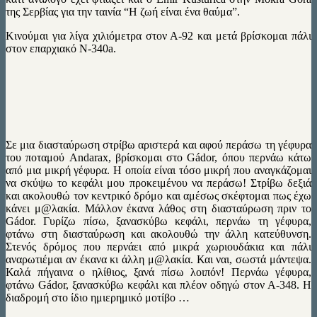
της Σερβίας για την ταινία “Η ζωή είναι ένα θαύμα”.
Κινούμαι για λίγα χιλιόμετρα στον Α-92 και μετά βρίσκομαι πάλι
στον επαρχιακό N-340a.
Σε μια διασταύρωση στρίβω αριστερά και αφού περάσω τη γέφυρα
του ποταμού Andarax, βρίσκομαι στο Gádor, όπου περνάω κάτω
από μια μικρή γέφυρα. Η οποία είναι τόσο μικρή που αναγκάζομαι
να σκύψω το κεφάλι μου προκειμένου να περάσω! Στρίβω δεξιά
και ακολουθώ τον κεντρικό δρόμο και αμέσως σκέφτομαι πως έχω
κάνει μ@λακία. Μάλλον έκανα λάθος στη διασταύρωση πριν το
Gádor. Γυρίζω πίσω, ξανασκύβω κεφάλι, περνάω τη γέφυρα,
φτάνω στη διασταύρωση και ακολουθώ την άλλη κατεύθυνση.
Στενός δρόμος που περνάει από μικρά χωριουδάκια και πάλι
αναρωτιέμαι αν έκανα κι άλλη μ@λακία. Και ναι, σωστά μάντεψα.
Καλά πήγαινα ο ηλίθιος, ξανά πίσω λοιπόν! Περνάω γέφυρα,
φτάνω Gádor, ξανασκύβω κεφάλι και πλέον οδηγώ στον Α-348. H
διαδρομή στο ίδιο ημιερημικό μοτίβο …