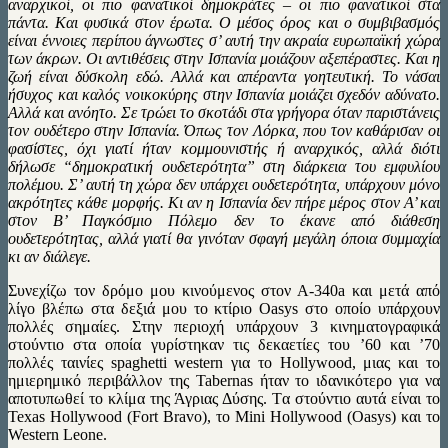
αναρχικοί, οι πιο φανατικοί δημοκράτες – οι πιο φανατικοί στα
πάντα. Και φυσικά στον έρωτα. Ο μέσος όρος και ο συμβιβασμός
είναι έννοιες περίπου άγνωστες σ’ αυτή την ακραία ευρωπαϊκή χώρα
των άκρων. Οι αντιθέσεις στην Ισπανία μοιάζουν αξεπέραστες. Και η
ζωή είναι δύσκολη εδώ. Αλλά και απέραντα γοητευτική. Το νάσαι
ήσυχος και καλός νοικοκύρης στην Ισπανία μοιάζει σχεδόν αδύνατο.
Αλλά και ανόητο. Σε τρώει το σκοτάδι στα γρήγορα όταν παριστάνεις
τον ουδέτερο στην Ισπανία. Όπως τον Λόρκα, που τον καθάρισαν οι
φασίστες, όχι γιατί ήταν κομμουνιστής ή αναρχικός, αλλά διότι
δήλωσε “δημοκρατική ουδετερότητα” στη διάρκεια του εμφυλίου
πολέμου. Σ’ αυτή τη χώρα δεν υπάρχει ουδετερότητα, υπάρχουν μόνο
ακρότητες κάθε μορφής. Κι αν η Ισπανία δεν πήρε μέρος στον Α’ και
στον Β’ Παγκόσμιο Πόλεμο δεν το έκανε από διάθεση
ουδετερότητας, αλλά γιατί θα γινόταν σφαγή μεγάλη όποια συμμαχία
κι αν διάλεγε.
Συνεχίζω τον δρόμο μου κινούμενος στον Α-340a και μετά από
λίγο βλέπω στα δεξιά μου το κτίριο Oasys στο οποίο υπάρχουν
πολλές σημαίες. Στην περιοχή υπάρχουν 3 κινηματογραφικά
στούντιο στα οποία γυρίστηκαν τις δεκαετίες του ’60 και ’70
πολλές ταινίες spaghetti western για το Hollywood, μιας και το
ημιερημικό περιβάλλον της Tabernas ήταν το ιδανικότερο για να
αποτυπωθεί το κλίμα της Άγριας Δύσης. Tα στούντιο αυτά είναι το
Texas Hollywood (Fort Bravo), το Mini Hollywood (Oasys) και το
Western Leone.