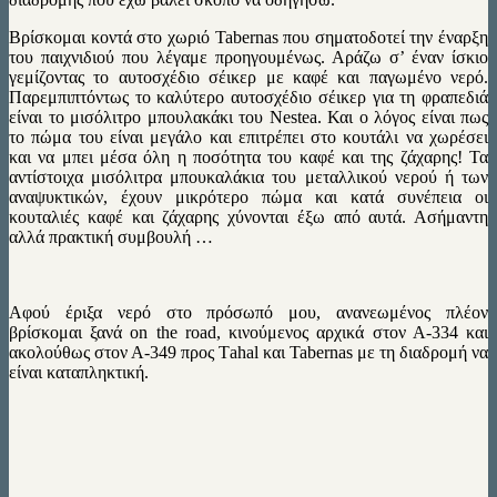
Βρίσκομαι κοντά στo χωριό Tabernas που σηματοδοτεί την έναρξη
του παιχνιδιού που λέγαμε προηγουμένως. Αράζω σ’ έναν ίσκιο
γεμίζοντας το αυτοσχέδιο σέικερ με καφέ και παγωμένο νερό.
Παρεμπιπτόντως το καλύτερο αυτοσχέδιο σέικερ για τη φραπεδιά
είναι το μισόλιτρο μπουλακάκι του Nestea. Και ο λόγος είναι πως
το πώμα του είναι μεγάλο και επιτρέπει στο κουτάλι να χωρέσει
και να μπει μέσα όλη η ποσότητα του καφέ και της ζάχαρης! Τα
αντίστοιχα μισόλιτρα μπουκαλάκια του μεταλλικού νερού ή των
αναψυκτικών, έχουν μικρότερο πώμα και κατά συνέπεια οι
κουταλιές καφέ και ζάχαρης χύνονται έξω από αυτά. Ασήμαντη
αλλά πρακτική συμβουλή …
Αφού έριξα νερό στο πρόσωπό μου, ανανεωμένος πλέον
βρίσκομαι ξανά on the road, κινούμενος αρχικά στον Α-334 και
ακολούθως στον Α-349 προς Τahal και Tabernas με τη διαδρομή να
είναι καταπληκτική.