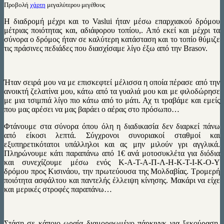
Προβολή
χάρτη
μεγαλύτερου μεγέθους
Η διαδρομή μέχρι και το Vaslui ήταν μέσω επαρχιακού δρόμου
μέτριας ποιότητας και, αδιάφορου τοπίου,. Από εκεί και μέχρι τα
σύνορα ο δρόμος ήταν σε καλύτερη κατάσταση και το τοπίο θύμιζε
τις πράσινες πεδιάδες που διασχίσαμε λίγο έξω από την Brasov.
Ήταν σειρά μου να με επισκεφτεί μέλισσα η οποία πέρασε από την
ανοικτή ζελατίνα μου, κάτω από τα γυαλιά μου και με φιλοδώρησε
με μια τσιμπιά λίγο πιο κάτω από το μάτι. Αχ τι τραβάμε και εμείς
που μας αρέσει να μας βαράει ο αέρας στο πρόσωπο…
Φτάνουμε στα σύνορα όπου όλη η διαδικασία δεν διαρκεί πάνω
από είκοσι λεπτά. Σύγχρονοι συνοριακοί σταθμοί και
εξυπηρετικότατοι υπάλληλοι και ας μην μιλούν γρι αγγλικά.
Πληρώνουμε κάτι παραπάνω από 1€ ανά μοτοσυκλέτα για διόδια
και συνεχίζουμε μέσω ενός Κ-Α-Τ-Α-Π-Λ-Η-Κ-Τ-Ι-Κ-Ο-Υ
δρόμου προς Κισινάου, την πρωτεύουσα της Μολδαβίας. Τρομερή
ποιότητα ασφάλτου και παντελής έλλειψη κίνησης. Μακάρι να είχε
και μερικές στροφές παραπάνω…
Στάση σε κάποιο ωραία διαμορφωμένο πάρκινγκ για ξεκούραση,