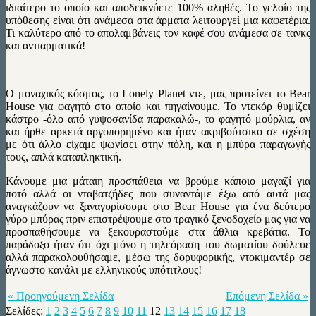
ιδιαίτερο το οποίο και αποδεικνύετε 100% αληθές. Το γελοίο της
υπόθεσης είναι ότι ανάμεσα στα άρματα λειτουργεί μια καφετέρια.
Τι καλύτερο από το απολαμβάνεις τον καφέ σου ανάμεσα σε τανκς
και αντιαρματικά!
Ο μοναχικός κόσμος, το Lonely Planet ντε, μας προτείνει το Bear
House για φαγητό στο οποίο και πηγαίνουμε. Το ντεκόρ θυμίζει
κάστρο -όλο από γυψοσανίδα παρακαλώ-, το φαγητό μούρλια, αν
και ήρθε αρκετά αργοπορημένο και ήταν ακριβούτσικο σε σχέση
με ότι άλλο είχαμε ψωνίσει στην πόλη, και η μπύρα παραγωγής
τους, απλά καταπληκτική.
Κάνουμε μια μάταιη προσπάθεια να βρούμε κάποιο μαγαζί για
ποτό αλλά οι νταβατζήδες που συναντάμε έξω από αυτά μας
αναγκάζουν να ξαναγυρίσουμε στο Bear House για ένα δεύτερο
γύρο μπύρας πριν επιστρέψουμε στο τραγικό ξενοδοχείο μας για να
προσπαθήσουμε να ξεκουραστούμε στα άθλια κρεβάτια. Το
παράδοξο ήταν ότι όχι μόνο η τηλεόραση του δωματίου δούλευε
αλλά παρακολουθήσαμε, μέσω της δορυφορικής, ντοκιμαντέρ σε
άγνωστο κανάλι με ελληνικούς υπότιτλους!
« Προηγούμενη Σελίδα
Επόμενη Σελίδα »
Σελίδες:
1
2
3
4
5
6
7
8
9
10
11
12
13
14
15
16
17
18