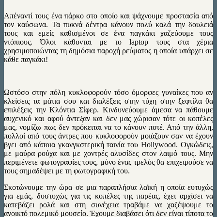
Απέναντί τους ένα πάρκο στο οποίο και ψάχνουμε προστασία από
τον καύσωνα. Τα πυκνά δέντρα κάνουν πολύ καλά την δουλειά
τους και εμείς καθισμένοι σε ένα παγκάκι χαζεύουμε τους
ντόπιους. Όλοι κάθονται με το laptop τους στα χέρια
χρησιμοποιώντας τη δημόσια παροχή ρεύματος η οποία υπάρχει σε
κάθε παγκάκι!
Ωστόσο στην πόλη κυκλοφορούν τόσο όμορφες γυναίκες που αν
κλείσεις τα μάτια σου και διαλέξεις στην τύχη στην ξεφτίλα θα
επιλέξεις την Κλόντια Σίφερ. Κινδυνεύουμε άμεσα να πάθουμε
αυχενικό και αφού άντεξαν και δεν μας χώρισαν τότε οι κοπέλες
μας, νομίζω πως δεν πρόκειται να το κάνουν ποτέ. Από την άλλη,
πολλοί από τους άντρες που κυκλοφορούν μοιάζουν σαν να έχουν
βγει από κάποια γκανγκστερική ταινία του Hollywood. Ογκώδεις,
με μαύρα ρούχα και με χοντρές αλυσίδες στον λαιμό τους. Μην
περιμένετε φωτογραφίες τους, μόνο ένας τρελός θα επιχειρούσε να
τους σημαδέψει με τη φωτογραφική του.
Σκοτώνουμε την ώρα σε μια παραπλήσια λαϊκή η οποία ευτυχώς
για εμάς, δυστυχώς για τις κοπέλες της παρέας, έχει αρχίσει να
κατεβάζει ρολά και στη συνέχεια τραβάμε να χαζέψουμε το
ανοικτό πολεμικό μουσείο. Έχουμε διαβάσει ότι δεν είναι τίποτα το