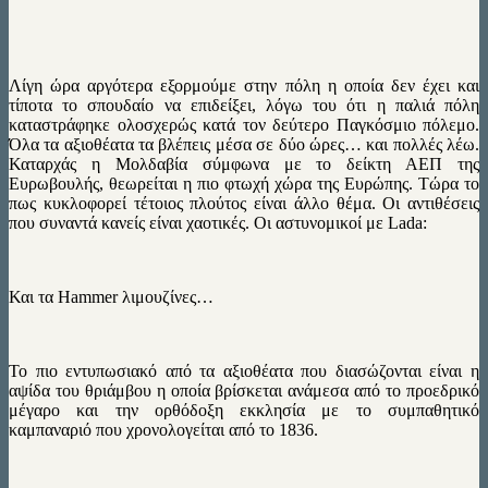
Λίγη ώρα αργότερα εξορμούμε στην πόλη η οποία δεν έχει και
τίποτα το σπουδαίο να επιδείξει, λόγω του ότι η παλιά πόλη
καταστράφηκε ολοσχερώς κατά τον δεύτερο Παγκόσμιο πόλεμο.
Όλα τα αξιοθέατα τα βλέπεις μέσα σε δύο ώρες… και πολλές λέω.
Καταρχάς η Μολδαβία σύμφωνα με το δείκτη ΑΕΠ της
Ευρωβουλής, θεωρείται η πιο φτωχή χώρα της Ευρώπης. Τώρα το
πως κυκλοφορεί τέτοιος πλούτος είναι άλλο θέμα. Οι αντιθέσεις
που συναντά κανείς είναι χαοτικές. Οι αστυνομικοί με Lada:
Και τα Hammer λιμουζίνες…
Το πιο εντυπωσιακό από τα αξιοθέατα που διασώζονται είναι η
αψίδα του θριάμβου η οποία βρίσκεται ανάμεσα από το προεδρικό
μέγαρο και την ορθόδοξη εκκλησία με το συμπαθητικό
καμπαναριό που χρονολογείται από το 1836.