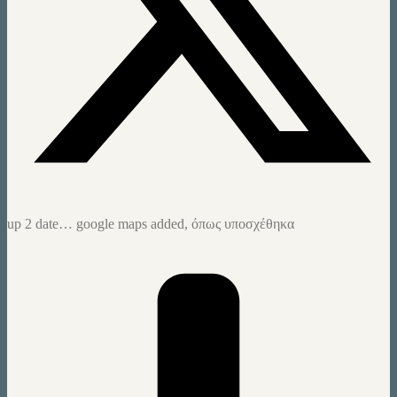
up 2 date… google maps added, όπως υποσχέθηκα