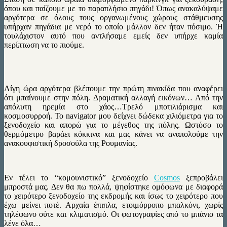
όπου και παίζουμε με το παραπλήσιο πηγάδι! Όπως ανακαλύψαμε
αργότερα σε όλους τους οργανωμένους χώρους στάθμευσης
υπήρχαν πηγάδια με νερό το οποίο μάλλον δεν ήταν πόσιμο. Ή
τουλάχιστον αυτό που αντλήσαμε εμείς δεν υπήρχε καμία
περίπτωση να το πιούμε.
Λίγη ώρα αργότερα βλέπουμε την πρώτη πινακίδα που αναφέρει
ότι μπαίνουμε στην πόλη. Δραματική αλλαγή εικόνων… Από την
απόλυτη ηρεμία στο χάος…Τρελό μποτιλιάρισμα και
κοσμοσυρροή. Το navigator μου δείχνει δώδεκα χιλιόμετρα για το
ξενοδοχείο και απορώ για το μέγεθος της πόλης. Ωστόσο το
θερμόμετρο βαράει κόκκινα και μας κάνει να αναπολούμε την
ανακουφιστική δροσούλα της Ρουμανίας.
Εν τέλει το “κομουνιστικό” ξενοδοχείο
Cosmos
ξεπροβάλει
μπροστά μας. Δεν θα πω πολλά, ψηφίστηκε ομόφωνα με διαφορά
το χειρότερο ξενοδοχείο της εκδρομής και ίσως το χειρότερο που
έχω μείνει ποτέ. Αρχαία έπιπλα, ετοιμόρροπο μπαλκόνι, χωρίς
τηλέφωνο ούτε και κλιματισμό. Οι φωτογραφίες από το μπάνιο τα
λένε όλα…