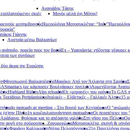
Ανανιάδης Tάσος
εριπλανούμενες σκιές
Μονός αλλά όχι Μόνος!
ορεινούς μεσημβρινούς
Ημερολόγια Μοτοσυκλέτας: “Ιράν”
Ημερολόγι
Τουρκία”
τάκης Γιάννης
Αυστρία μέσω Βαλκανίων
ανάποδο, πορεία προς τον βοριά
Ex – Yugoslavia: χτίζοντας γέφυρες κ
σεια των συνόρων
α δύο άκρα της Ευρώπης
re
Φθινοπωρινό Βαλκανιζατέρ
Μαρόκο: Από τον Άτλαντα στη Σαχάρα
Σ
ASmaniacs (με κάμποσες Βουλγάρικες πινελιές)
Αρμενίζοντας Ανατο
ίτης
Highland Riders
Alps reloaded
Οι «μηχανές» του χρόνου
Το GAS π
s Taxidious Periplanisious
Ιταλικές – Ελβετικές – Γαλλικές Άλπεις
15 μ
αστήρα
4ο motoadv.gr meeting – Στο βουνό των Κενταύρων
Ο “ανώμαλο
ς (σ)την Πίνδο
1η κουζουλοσυνάντηση motoadv.gr
Οι περιπέτειες του
η
Αράδαινα, Φοίνικας και το απέραντο γαλάζιο
Στη νήσο του Πέλοπα
Ορ
την αυγή στο σούρουπο…
Ζαγοροχώρια
Μοτοσυκλέτα, σκηνή & υπνόσ
πητής
Φαράγγι Καλλικράτη
Νότια Πελοπόννησος
21η Πανελλήνια συγκ