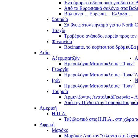
Ένα όμορφο οδοιπορικό για δύο σε Β
Από τα Ευρωπαϊκά σαλόνια στα Βαλ
Βαλκάνια… Ευρώπη… Ελλάδα…
Σουηδία
Σα βγεις στον πηγαιμό για το North 
Τσεχία
Τραβέρσο ανάποδο, πορεία προς τον 
Φινλανδία
Rocinante, το κορίτσι του δρόμου
Σα 
Ασία
Αζερμπαϊτζάν
Α
Ημερολόγια Μοτοσυκλέτας: “Ιράν”
Γεωργία
Ημερολόγια Μοτοσυκλέτας: “Ιράν”
Α
Ιράν
Ν
Ημερολόγια Μοτοσυκλέτας: “Ιράν”
Τουρκία
Αρμενίζοντας Ανατολικά
Γεωργία – Α
Από την Πίνδο στην Τουρκία
Τουρκία
Αμερική
Η.Π.Α.
Ταξιδιωτικό στις Η.Π.Α., στη χώρα 
Αφρική
Μαρόκο
Μαρόκο: Από τον Άτλαντα στη Σαχά