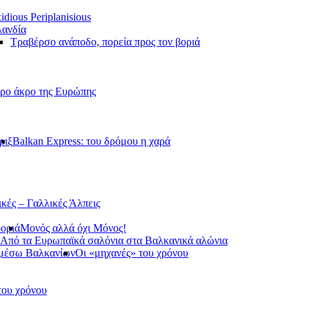
idious Periplanisious
ανδία
Τραβέρσο ανάποδο, πορεία προς τον βοριά
ερο άκρο της Ευρώπης
ριξ
Balkan Express: του δρόμου η χαρά
ικές – Γαλλικές Άλπεις
βοριά
Μονός αλλά όχι Μόνος!
Από τα Ευρωπαϊκά σαλόνια στα Βαλκανικά αλώνια
 μέσω Βαλκανίων
Οι «μηχανές» του χρόνου
του χρόνου