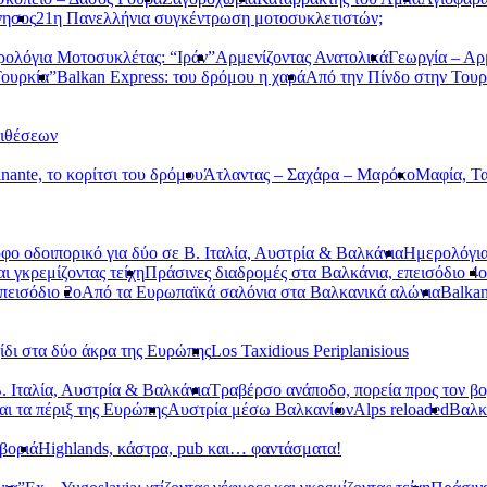
νησος
21η Πανελλήνια συγκέντρωση μοτοσυκλετιστών;
ολόγια Μοτοσυκλέτας: “Ιράν”
Αρμενίζοντας Ανατολικά
Γεωργία – Αρ
Τουρκία”
Balkan Express: του δρόμου η χαρά
Από την Πίνδο στην Τουρ
τιθέσεων
nante, το κορίτσι του δρόμου
Άτλαντας – Σαχάρα – Μαρόκο
Μαφία, Τα
φο οδοιπορικό για δύο σε Β. Ιταλία, Αυστρία & Βαλκάνια
Ημερολόγια
αι γκρεμίζοντας τείχη
Πράσινες διαδρομές στα Βαλκάνια, επεισόδιο 4ο
πεισόδιο 2ο
Από τα Ευρωπαϊκά σαλόνια στα Βαλκανικά αλώνια
Balkan
ίδι στα δύο άκρα της Ευρώπης
Los Taxidious Periplanisious
. Ιταλία, Αυστρία & Βαλκάνια
Τραβέρσο ανάποδο, πορεία προς τον βο
αι τα πέριξ της Ευρώπης
Αυστρία μέσω Βαλκανίων
Alps reloaded
Βαλ
βοριά
Highlands, κάστρα, pub και… φαντάσματα!