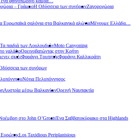
ε ένα φθινοπωρινό καμβά…
οχώρια – Γράμμο
Η Οδύσσεια των συνόρων
Ζαγοροχώρια
α Ευρωπαϊκά σαλόνια στα Βαλκανικά αλώνια
Μένουμε Ελλάδα…
Τα παιδιά των Λουλουδιών
Moto Canyoning
το γαλάζιο
Ορεινοβατώντας στην Κρήτη
ενες σκιές
Φαράγγι Τρυπητής
Φαράγγι Καλλικράτη
Οδύσσεια των συνόρων
ελοπόννησο
Νότια Πελοπόννησος
ρη
Αυστρία μέσω Βαλκανίων
Ορεινή Ναυπακτία
Νοέμβρη στο John O’Groats
Ένα Σαββατοκύριακο στα Highlands
ς Ευρώπης
Los Taxidious Periplanisious