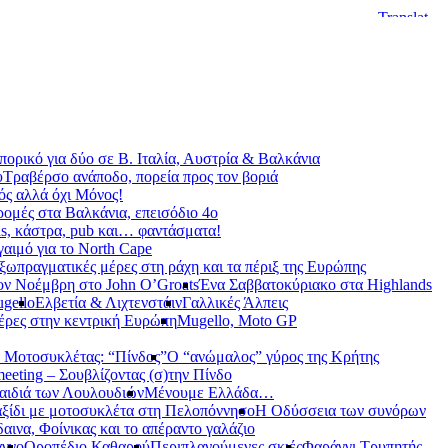
ορικό για δύο σε Β. Ιταλία, Αυστρία & Βαλκάνια
υ
Τραβέρσο ανάποδο, πορεία προς τον βοριά
ς αλλά όχι Μόνος!
ρομές στα Βαλκάνια, επεισόδιο 4ο
s, κάστρα, pub και… φαντάσματα!
γαιμό για το North Cape
ξωπραγματικές μέρες στη ράχη και τα πέριξ της Ευρώπης
ον Νοέμβρη στο John O’Groats
Ένα Σαββατοκύριακο στα Highlands
gello
Ελβετία & Λιχτενστάιν
Γαλλικές Άλπεις
έρες στην κεντρική Ευρώπη
Mugello, Moto GP
 Μοτοσυκλέτας: “Πίνδος”
Ο “ανώμαλος” γύρος της Κρήτης
meeting – Σουβλίζοντας (σ)την Πίνδο
αιδιά των Λουλουδιών
Μένουμε Ελλάδα…
ξίδι με μοτοσυκλέτα στη Πελοπόννησο
Η Οδύσσεια των συνόρων
αινα, Φοίνικας και το απέραντο γαλάζιο
αγγο
Οροπέδιο Καθαρού
Περιπλανούμενες σκιές
Φαράγγι Τρυπητής