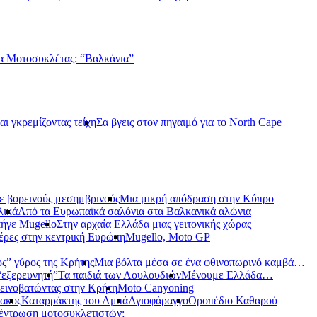
α Μοτοσυκλέτας: “Βαλκάνια”
αι γκρεμίζοντας τείχη
Σα βγεις στον πηγαιμό για το North Cape
ε βορεινούς μεσημβρινούς
Μια μικρή απόδραση στην Κύπρο
λικά
Από τα Ευρωπαϊκά σαλόνια στα Βαλκανικά αλώνια
ήγε Mugello
Στην αρχαία Ελλάδα μιας γειτονικής χώρας
έρες στην κεντρική Ευρώπη
Mugello, Moto GP
ς” γύρος της Κρήτης
Μια βόλτα μέσα σε ένα φθινοπωρινό καμβά…
 “εξερευνητή”
Τα παιδιά των Λουλουδιών
Μένουμε Ελλάδα…
εινοβατώντας στην Κρήτη
Moto Canyoning
ακος
Καταρράκτης του Αμπά
Αγιοφάραγγο
Οροπέδιο Καθαρού
έντρωση μοτοσυκλετιστών;