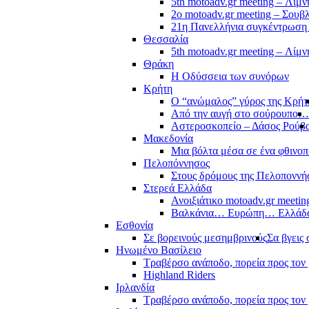
5th motoadv.gr meeting – Λίμ
2ο motoadv.gr meeting – Σουβλ
21η Πανελλήνια συγκέντρωση
Θεσσαλία
5th motoadv.gr meeting – Λίμ
Θράκη
Η Οδύσσεια των συνόρων
Κρήτη
Ο “ανώμαλος” γύρος της Κρήτ
Από την αυγή στο σούρουπο…
Αστεροσκοπείο – Δάσος Ρούβ
Μακεδονία
Μια βόλτα μέσα σε ένα φθιν
Πελοπόννησος
Στους δρόμους της Πελοποννή
Στερεά Ελλάδα
Ανοιξιάτικο motoadv.gr meetin
Βαλκάνια… Ευρώπη… Ελλά
Εσθονία
Σε βορεινούς μεσημβρινούς
Σα βγεις 
Ηνωμένο Βασίλειο
Τραβέρσο ανάποδο, πορεία προς τον 
Highland Riders
Ιρλανδία
Τραβέρσο ανάποδο, πορεία προς τον 