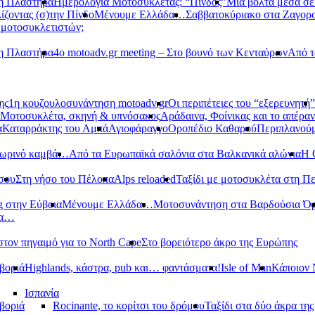
νη Πλαστήρα
Ημερολόγια Μοτοσυκλέτας: “Πίνδος”
Μια βόλτα μέσα σ
ίζοντας (σ)την Πίνδο
Μένουμε Ελλάδα…
Σαββατοκύριακο στα Ζαγορ
 μοτοσυκλετιστών;
νη Πλαστήρα
4ο motoadv.gr meeting – Στο βουνό των Κενταύρων
Από τ
ης
1η κουζουλοσυνάντηση motoadv.gr
Οι περιπέτειες του “εξερευνητή”
Μοτοσυκλέτα, σκηνή & υπνόσακος
Αράδαινα, Φοίνικας και το απέραν
α
Καταρράκτης του Αμπά
Αγιοφάραγγο
Οροπέδιο Καθαρού
Περιπλανούμ
οπωρινό καμβά…
Από τα Ευρωπαϊκά σαλόνια στα Βαλκανικά αλώνια
Η 
σου
Στη νήσο του Πέλοπα
Alps reloaded
Ταξίδι με μοτοσυκλέτα στη Π
g στην Εύβοια
Μένουμε Ελλάδα…
Μοτοσυνάντηση στα Βαρδούσια Ό
δα…
στον πηγαιμό για το North Cape
Στο βορειότερο άκρο της Ευρώπης
βοριά
Highlands, κάστρα, pub και… φαντάσματα!
Isle of Man
Κάποιον 
Ισπανία
βοριά
Rocinante, το κορίτσι του δρόμου
Ταξίδι στα δύο άκρα τη