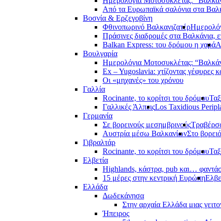
Ημερολόγια Μοτοσυκλέτας: “Βαλκά
Από τα Ευρωπαϊκά σαλόνια στα Βαλ
Βοσνία & Ερζεγοβίνη
Φθινοπωρινό Βαλκανιζατέρ
Ημερολόγ
Πράσινες διαδρομές στα Βαλκάνια, ε
Balkan Express: του δρόμου η χαρά
Α
Βουλγαρία
Ημερολόγια Μοτοσυκλέτας: “Βαλκά
Ex – Yugoslavia: χτίζοντας γέφυρες κ
Οι «μηχανές» του χρόνου
Γαλλία
Rocinante, το κορίτσι του δρόμου
Ταξ
Γαλλικές Άλπεις
Los Taxidious Peripl
Γερμανία
Σε βορεινούς μεσημβρινούς
Τραβέρσο
Αυστρία μέσω Βαλκανίων
Στο βορει
Γιβραλτάρ
Rocinante, το κορίτσι του δρόμου
Ταξ
Ελβετία
Highlands, κάστρα, pub και… φαντά
15 μέρες στην κεντρική Ευρώπη
Ελβε
Ελλάδα
Δωδεκάνησα
Στην αρχαία Ελλάδα μιας γειτο
Ήπειρος