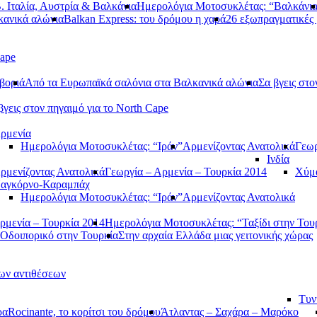
. Ιταλία, Αυστρία & Βαλκάνια
Ημερολόγια Μοτοσυκλέτας: “Βαλκάνι
κανικά αλώνια
Balkan Express: του δρόμου η χαρά
26 εξωπραγματικές 
Cape
βοριά
Από τα Ευρωπαϊκά σαλόνια στα Βαλκανικά αλώνια
Σα βγεις στο
βγεις στον πηγαιμό για το North Cape
ρμενία
Ημερολόγια Μοτοσυκλέτας: “Ιράν”
Αρμενίζοντας Ανατολικά
Γεωρ
Ινδία
ρμενίζοντας Ανατολικά
Γεωργία – Αρμενία – Τουρκία 2014
Χύμα
αγκόρνο-Καραμπάχ
Ημερολόγια Μοτοσυκλέτας: “Ιράν”
Αρμενίζοντας Ανατολικά
ρμενία – Τουρκία 2014
Ημερολόγια Μοτοσυκλέτας: “Ταξίδι στην Του
Οδοιπορικό στην Τουρκία
Στην αρχαία Ελλάδα μιας γειτονικής χώρας
των αντιθέσεων
Τυν
ρα
Rocinante, το κορίτσι του δρόμου
Άτλαντας – Σαχάρα – Μαρόκο