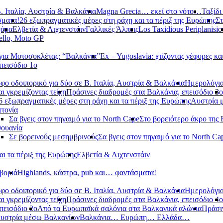
. Ιταλία, Αυστρία & Βαλκάνια
Magna Grecia… εκεί στο νότο…
Ταξίδι
σματα!
26 εξωπραγματικές μέρες στη ράχη και τα πέριξ της Ευρώπης
Στ
χάρα
Ελβετία & Λιχτενστάιν
Γαλλικές Άλπεις
Los Taxidious Periplanisio
llo, Moto GP
ια Μοτοσυκλέτας: “Βαλκάνια”
Ex – Yugoslavia: χτίζοντας γέφυρες κα
πεισόδιο 1ο
φο οδοιπορικό για δύο σε Β. Ιταλία, Αυστρία & Βαλκάνια
Ημερολόγια
αι γκρεμίζοντας τείχη
Πράσινες διαδρομές στα Βαλκάνια, επεισόδιο 3ο
6 εξωπραγματικές μέρες στη ράχη και τα πέριξ της Ευρώπης
Αυστρία 
τονία
Σα βγεις στον πηγαιμό για το North Cape
Στο βορειότερο άκρο της
θουανία
Σε βορεινούς μεσημβρινούς
Σα βγεις στον πηγαιμό για το North Ca
αι τα πέριξ της Ευρώπης
Ελβετία & Λιχτενστάιν
βοριά
Highlands, κάστρα, pub και… φαντάσματα!
φο οδοιπορικό για δύο σε Β. Ιταλία, Αυστρία & Βαλκάνια
Ημερολόγια
αι γκρεμίζοντας τείχη
Πράσινες διαδρομές στα Βαλκάνια, επεισόδιο 4ο
πεισόδιο 2ο
Από τα Ευρωπαϊκά σαλόνια στα Βαλκανικά αλώνια
Πράσιν
υστρία μέσω Βαλκανίων
Βαλκάνια… Ευρώπη… Ελλάδα…