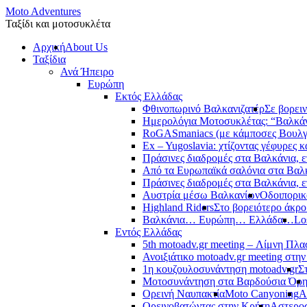
Moto Adventures
Ταξίδι και μοτοσυκλέτα
Αρχική
About Us
Ταξίδια
Ανά Ήπειρο
Ευρώπη
Εκτός Ελλάδας
Φθινοπωρινό Βαλκανιζατέρ
Σε βορει
Ημερολόγια Μοτοσυκλέτας: “Βαλκά
RoGASmaniacs (με κάμποσες Βουλγά
Ex – Yugoslavia: χτίζοντας γέφυρες κ
Πράσινες διαδρομές στα Βαλκάνια, ε
Από τα Ευρωπαϊκά σαλόνια στα Βαλ
Πράσινες διαδρομές στα Βαλκάνια, ε
Αυστρία μέσω Βαλκανίων
Οδοιπορικ
Highland Riders
Στο βορειότερο άκρ
Βαλκάνια… Ευρώπη… Ελλάδα…
Lo
Εντός Ελλάδας
5th motoadv.gr meeting – Λίμνη Πλ
Ανοιξιάτικο motoadv.gr meeting στην
1η κουζουλοσυνάντηση motoadv.gr
Σ
Μοτοσυνάντηση στα Βαρδούσια Όρ
Ορεινή Ναυπακτία
Moto Canyoning
Α
Ορεινοβατώντας στην Κρήτη
Αστεροσ