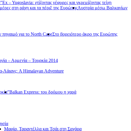
α”
Ex – Yugoslavia: χτίζοντας γέφυρες και γκρεμίζοντας τείχη
μέρες στη ράχη και τα πέριξ της Ευρώπης
Αυστρία μέσω Βαλκανίων
ν πηγαιμό για το North Cape
Στο βορειότερο άκρο της Ευρώπης
γία – Αρμενία – Τουρκία 2014
-Λάιανς: A Himalayan Adventure
ρκία”
Balkan Express: του δρόμου η χαρά
ησία
Μαφία, Ταραντέλλα και Τσάι στη Σαχάρα