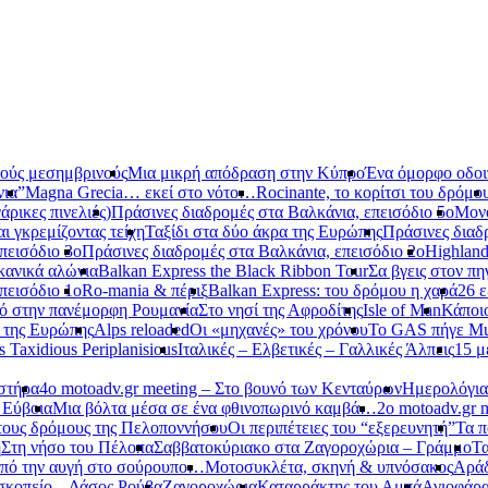
νούς μεσημβρινούς
Μια μικρή απόδραση στην Κύπρο
Ένα όμορφο οδοιπ
νια”
Magna Grecia… εκεί στο νότο…
Rocinante, το κορίτσι του δρόμο
ρικες πινελιές)
Πράσινες διαδρομές στα Βαλκάνια, επεισόδιο 5ο
Μονό
αι γκρεμίζοντας τείχη
Ταξίδι στα δύο άκρα της Ευρώπης
Πράσινες διαδ
πεισόδιο 3ο
Πράσινες διαδρομές στα Βαλκάνια, επεισόδιο 2ο
Highland
κανικά αλώνια
Balkan Express the Black Ribbon Tour
Σα βγεις στον πη
πεισόδιο 1ο
Ro-mania & πέριξ
Balkan Express: του δρόμου η χαρά
26 ε
ό στην πανέμορφη Ρουμανία
Στο νησί της Αφροδίτης
Isle of Man
Κάποι
ο της Ευρώπης
Alps reloaded
Οι «μηχανές» του χρόνου
Το GAS πήγε Mu
s Taxidious Periplanisious
Ιταλικές – Ελβετικές – Γαλλικές Άλπεις
15 μ
αστήρα
4ο motoadv.gr meeting – Στο βουνό των Κενταύρων
Ημερολόγια
 Εύβοια
Μια βόλτα μέσα σε ένα φθινοπωρινό καμβά…
2ο motoadv.gr 
τους δρόμους της Πελοποννήσου
Οι περιπέτειες του “εξερευνητή”
Τα π
η
Στη νήσο του Πέλοπα
Σαββατοκύριακο στα Ζαγοροχώρια – Γράμμο
Τα
πό την αυγή στο σούρουπο…
Μοτοσυκλέτα, σκηνή & υπνόσακος
Αράδ
κοπείο – Δάσος Ρούβα
Ζαγοροχώρια
Καταρράκτης του Αμπά
Αγιοφάρ