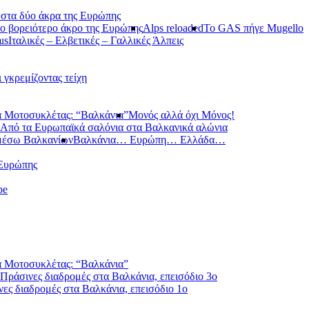
 στα δύο άκρα της Ευρώπης
ο βορειότερο άκρο της Ευρώπης
Alps reloaded
Το GAS πήγε Mugello
us
Ιταλικές – Ελβετικές – Γαλλικές Άλπεις
ι γκρεμίζοντας τείχη
 Μοτοσυκλέτας: “Βαλκάνια”
Μονός αλλά όχι Μόνος!
Από τα Ευρωπαϊκά σαλόνια στα Βαλκανικά αλώνια
μέσω Βαλκανίων
Βαλκάνια… Ευρώπη… Ελλάδα…
 Ευρώπης
pe
 Μοτοσυκλέτας: “Βαλκάνια”
Πράσινες διαδρομές στα Βαλκάνια, επεισόδιο 3ο
ες διαδρομές στα Βαλκάνια, επεισόδιο 1ο