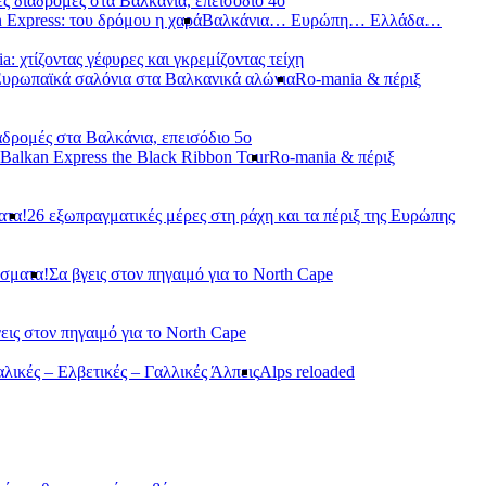
ς διαδρομές στα Βαλκάνια, επεισόδιο 4ο
 Express: του δρόμου η χαρά
Βαλκάνια… Ευρώπη… Ελλάδα…
a: χτίζοντας γέφυρες και γκρεμίζοντας τείχη
Ευρωπαϊκά σαλόνια στα Βαλκανικά αλώνια
Ro-mania & πέριξ
αδρομές στα Βαλκάνια, επεισόδιο 5ο
Balkan Express the Black Ribbon Tour
Ro-mania & πέριξ
ατα!
26 εξωπραγματικές μέρες στη ράχη και τα πέριξ της Ευρώπης
άσματα!
Σα βγεις στον πηγαιμό για το North Cape
εις στον πηγαιμό για το North Cape
αλικές – Ελβετικές – Γαλλικές Άλπεις
Alps reloaded