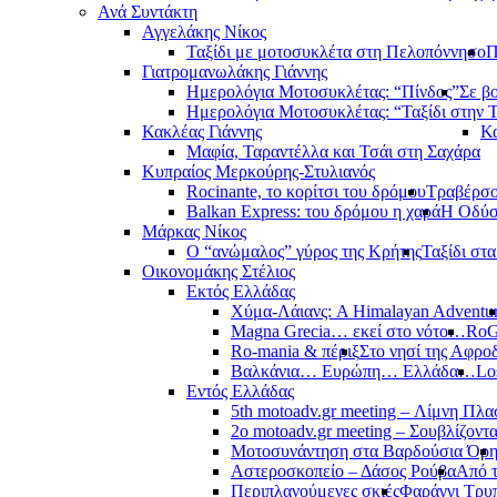
Ανά Συντάκτη
Αγγελάκης Νίκος
Ταξίδι με μοτοσυκλέτα στη Πελοπόννησο
Π
Γιατρομανωλάκης Γιάννης
Ημερολόγια Μοτοσυκλέτας: “Πίνδος”
Σε β
Ημερολόγια Μοτοσυκλέτας: “Ταξίδι στην 
Κακλέας Γιάννης
Κα
Μαφία, Ταραντέλλα και Τσάι στη Σαχάρα
Κυπραίος Μερκούρης-Στυλιανός
Rocinante, το κορίτσι του δρόμου
Τραβέρσο 
Balkan Express: του δρόμου η χαρά
Η Οδύσ
Μάρκας Νίκος
Ο “ανώμαλος” γύρος της Κρήτης
Ταξίδι στ
Οικονομάκης Στέλιος
Εκτός Ελλάδας
Χύμα-Λάιανς: A Himalayan Adventu
Magna Grecia… εκεί στο νότο…
RoG
Ro-mania & πέριξ
Στο νησί της Αφροδ
Βαλκάνια… Ευρώπη… Ελλάδα…
Lo
Εντός Ελλάδας
5th motoadv.gr meeting – Λίμνη Πλ
2ο motoadv.gr meeting – Σουβλίζοντα
Μοτοσυνάντηση στα Βαρδούσια Όρ
Αστεροσκοπείο – Δάσος Ρούβα
Από 
Περιπλανούμενες σκιές
Φαράγγι Τρυ