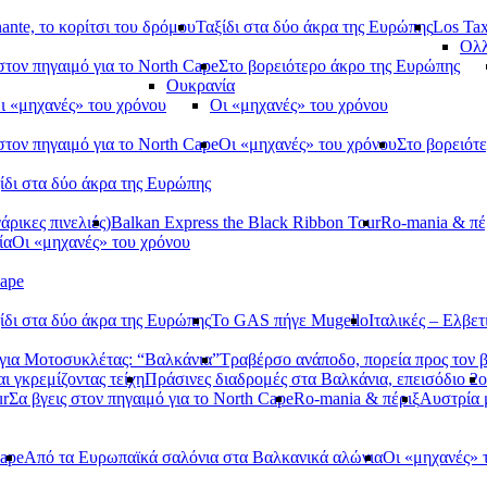
ante, το κορίτσι του δρόμου
Ταξίδι στα δύο άκρα της Ευρώπης
Los Tax
Ολλ
στον πηγαιμό για το North Cape
Στο βορειότερο άκρο της Ευρώπης
Ουκρανία
ι «μηχανές» του χρόνου
Οι «μηχανές» του χρόνου
στον πηγαιμό για το North Cape
Οι «μηχανές» του χρόνου
Στο βορειότ
ίδι στα δύο άκρα της Ευρώπης
ρικες πινελιές)
Balkan Express the Black Ribbon Tour
Ro-mania & πέ
ία
Οι «μηχανές» του χρόνου
Cape
ίδι στα δύο άκρα της Ευρώπης
Το GAS πήγε Mugello
Ιταλικές – Ελβετ
ια Μοτοσυκλέτας: “Βαλκάνια”
Τραβέρσο ανάποδο, πορεία προς τον 
αι γκρεμίζοντας τείχη
Πράσινες διαδρομές στα Βαλκάνια, επεισόδιο 2ο
ur
Σα βγεις στον πηγαιμό για το North Cape
Ro-mania & πέριξ
Αυστρία
Cape
Από τα Ευρωπαϊκά σαλόνια στα Βαλκανικά αλώνια
Οι «μηχανές» 