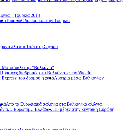
μενία – Τουρκία 2014
κία
Τουρκία
Οδοιπορικό στην Τουρκία
ραντέλλα και Τσάι στη Σαχάρα
 Μοτοσυκλέτας: “Βαλκάνια”
Πράσινες διαδρομές στα Βαλκάνια, επεισόδιο 3ο
 Express: του δρόμου η χαρά
Αυστρία μέσω Βαλκανίων
ριά
Από τα Ευρωπαϊκά σαλόνια στα Βαλκανικά αλώνια
κάνια… Ευρώπη… Ελλάδα…
15 μέρες στην κεντρική Ευρώπη