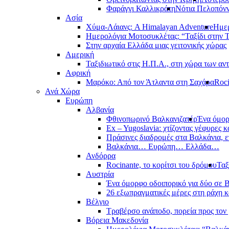
Φαράγγι Καλλικράτη
Νότια Πελοπόν
Ασία
Χύμα-Λάιανς: A Himalayan Adventure
Ημερ
Ημερολόγια Μοτοσυκλέτας: “Ταξίδι στην 
Στην αρχαία Ελλάδα μιας γειτονικής χώρας
Αμερική
Ταξιδιωτικό στις Η.Π.Α., στη χώρα των αν
Αφρική
Μαρόκο: Από τον Άτλαντα στη Σαχάρα
Roci
Ανά Χώρα
Ευρώπη
Αλβανία
Φθινοπωρινό Βαλκανιζατέρ
Ένα όμορ
Ex – Yugoslavia: χτίζοντας γέφυρες κ
Πράσινες διαδρομές στα Βαλκάνια, ε
Βαλκάνια… Ευρώπη… Ελλάδα…
Ανδόρρα
Rocinante, το κορίτσι του δρόμου
Ταξ
Αυστρία
Ένα όμορφο οδοιπορικό για δύο σε Β
26 εξωπραγματικές μέρες στη ράχη κ
Βέλγιο
Τραβέρσο ανάποδο, πορεία προς τον 
Βόρεια Μακεδονία