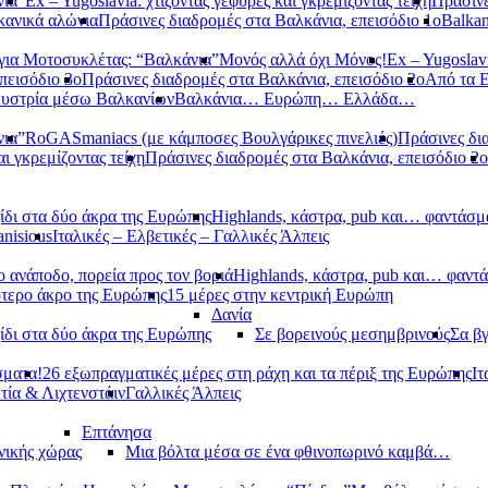
νια”
Ex – Yugoslavia: χτίζοντας γέφυρες και γκρεμίζοντας τείχη
Πράσινε
κανικά αλώνια
Πράσινες διαδρομές στα Βαλκάνια, επεισόδιο 1ο
Balkan
ια Μοτοσυκλέτας: “Βαλκάνια”
Μονός αλλά όχι Μόνος!
Ex – Yugoslavi
πεισόδιο 3ο
Πράσινες διαδρομές στα Βαλκάνια, επεισόδιο 2ο
Από τα 
υστρία μέσω Βαλκανίων
Βαλκάνια… Ευρώπη… Ελλάδα…
νια”
RoGASmaniacs (με κάμποσες Βουλγάρικες πινελιές)
Πράσινες δι
αι γκρεμίζοντας τείχη
Πράσινες διαδρομές στα Βαλκάνια, επεισόδιο 2ο
ίδι στα δύο άκρα της Ευρώπης
Highlands, κάστρα, pub και… φαντάσμ
anisious
Ιταλικές – Ελβετικές – Γαλλικές Άλπεις
 ανάποδο, πορεία προς τον βοριά
Highlands, κάστρα, pub και… φαντ
ότερο άκρο της Ευρώπης
15 μέρες στην κεντρική Ευρώπη
Δανία
ίδι στα δύο άκρα της Ευρώπης
Σε βορεινούς μεσημβρινούς
Σα βγ
σματα!
26 εξωπραγματικές μέρες στη ράχη και τα πέριξ της Ευρώπης
Ιτ
τία & Λιχτενστάιν
Γαλλικές Άλπεις
Επτάνησα
νικής χώρας
Μια βόλτα μέσα σε ένα φθινοπωρινό καμβά…