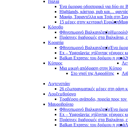
Ιταλία
Ένα όμορφο οδοιπορικό για δύο σε Β
Highlands, κάστρα, pub και… φαντά
Μαφία, Ταραντέλλα και Τσάι στη Σα
15 μέρες στην κεντρική Ευρώπη
Muge
Κόσοβο
Φθινοπωρινό Βαλκανιζατέρ
Ημερολόγ
Πράσινες διαδρομές στα Βαλκάνια, ε
Κροατία
Φθινοπωρινό Βαλκανιζατέρ
Ένα όμορ
Ex – Yugoslavia: χτίζοντας γέφυρες κ
Balkan Express: του δρόμου η χαρά
2
Κύπρος
Λετ
Μια μικρή απόδραση στην Κύπρο
Στο νησί της Αφροδίτης
Λι
Λιχτενστάιν
26 εξωπραγματικές μέρες στη ράχη κ
Λουξεμβούργο
Τραβέρσο ανάποδο, πορεία προς τον 
Μαυροβούνιο
Φθινοπωρινό Βαλκανιζατέρ
Ένα όμορ
Ex – Yugoslavia: χτίζοντας γέφυρες κ
Πράσινες διαδρομές στα Βαλκάνια, ε
Balkan Express: του δρόμου η χαρά
Α