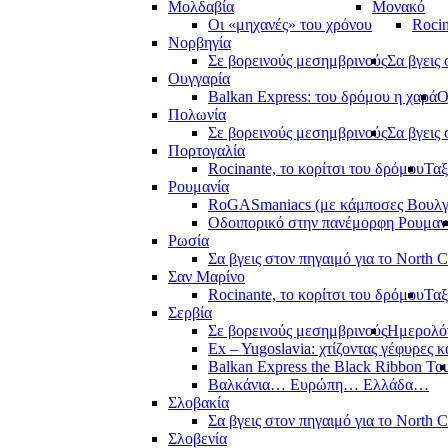
Μολδαβία
Μονακό
Οι «μηχανές» του χρόνου
Rocin
Νορβηγία
Σε βορεινούς μεσημβρινούς
Σα βγεις 
Ουγγαρία
Balkan Express: του δρόμου η χαρά
Ο
Πολωνία
Σε βορεινούς μεσημβρινούς
Σα βγεις 
Πορτογαλία
Rocinante, το κορίτσι του δρόμου
Ταξ
Ρουμανία
RoGASmaniacs (με κάμποσες Βουλγά
Οδοιπορικό στην πανέμορφη Ρουμαν
Ρωσία
Σα βγεις στον πηγαιμό για το North 
Σαν Μαρίνο
Rocinante, το κορίτσι του δρόμου
Ταξ
Σερβία
Σε βορεινούς μεσημβρινούς
Ημερολόγ
Ex – Yugoslavia: χτίζοντας γέφυρες κ
Balkan Express the Black Ribbon To
Βαλκάνια… Ευρώπη… Ελλάδα…
Σλοβακία
Σα βγεις στον πηγαιμό για το North 
Σλοβενία