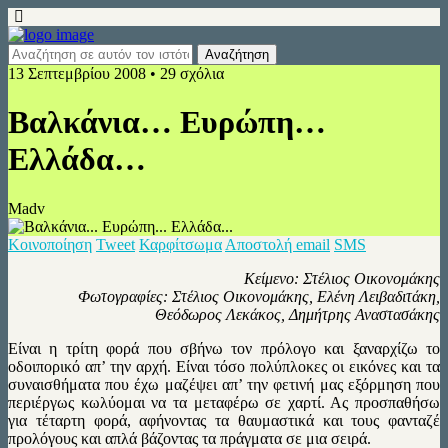
13 Σεπτεμβρίου 2008 • 29 σχόλια
Βαλκάνια… Ευρώπη…
Ελλάδα…
Madv
Κοινοποίηση
Tweet
Καρφίτσωμα
Αποστολή email
SMS
Κείμενο: Στέλιος Οικονομάκης
Φωτογραφίες: Στέλιος Οικονομάκης, Ελένη Λειβαδιτάκη,
Θεόδωρος Λεκάκος, Δημήτρης Αναστασάκης
Είναι η τρίτη φορά που σβήνω τον πρόλογο και ξαναρχίζω το
οδοιπορικό απ’ την αρχή. Είναι τόσο πολύπλοκες οι εικόνες και τα
συναισθήματα που έχω μαζέψει απ’ την φετινή μας εξόρμηση που
περιέργως κωλύομαι να τα μεταφέρω σε χαρτί. Ας προσπαθήσω
για τέταρτη φορά, αφήνοντας τα θαυμαστικά και τους φανταζέ
προλόγους και απλά βάζοντας τα πράγματα σε μια σειρά.