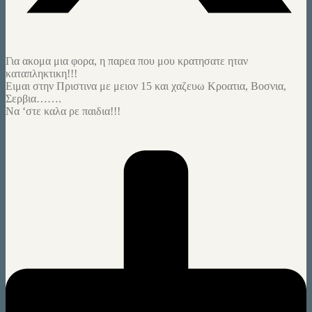
Για ακομα μια φορα, η παρεα που μου κρατησατε ηταν
καταπληκτικη!!!
Ειμαι στην Πριστινα με μειον 15 και χαζευω Κροατια, Βοσνια,
Σερβια…….
Να ‘στε καλα ρε παιδια!!!