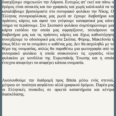
διασχίζουμε σημειωτών την Λάρισα. Ευτυχώς απ’ εκεί και πάνω ο
δρόμος είναι ανοικτός και πιο γραφικός και χωρίς καλά-καλά να το
καταλάβουμε βρισκόμαστε στο συνοριακό φυλάκιο την Νίκης. Ο
Έλληνας συνοριοφύλακας μας ρωτά αν έχουμε διαβατήρια και
πράσινες κάρτες και αφού του γνέφουμε καταφατικά μας κάνει
νόημα να περάσουμε. Στο Σκοπιανό φυλάκιο συμπληρώνουμε μια
κάρτα εισόδου την οποία μας σφραγίζουνε, τσεκάρουνε τα
διαβατήρια μας και τις πράσινες κάρτες και δίχως καθυστέρηση
συνεχίζουμε το οδοιπορικό μας στα Σκόπια, Φύρομ, Μακεδονία ή
όπως θέλει να τα ονομάσει ο καθένας μας. Δεν θα ασχοληθώ με το
θέμα της ονομασίας, απλώς θα παραθέσω μια φωτογραφία από το
συνοριακό φυλάκιο η οποία ανακοινώνει τις εργασίες νέου
φυλακίου με κονδύλια της Ευρωπαϊκής Ένωσης και η οποία
έντεχνα αποφεύγει να αναφέρει κάποια ονομασία.
Ακολουθούμε την διαδρομή προς Bitola μέσω ενός στενού,
μέτριου σε ποιότητα ασφάλτου αλλά γραφικού δρόμου. Παρέα μας
οι Ελληνικές πινακίδες σε αρκετά καταστήματα και κέντρα
διασκέδασης.