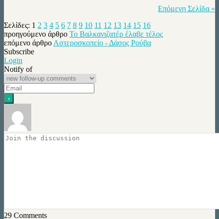
Επόμενη Σελίδα »
Σελίδες:
1
2
3
4
5
6
7
8
9
10
11
12
13
14
15
16
προηγούμενο άρθρο
Το Βαλκανιζατέρ έλαβε τέλος
επόμενο άρθρο
Αστεροσκοπείο - Δάσος Ρούβα
Subscribe
Login
Notify of
29
Comments