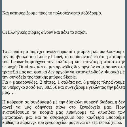
Και κατηφορίζουμε προς το πολυσύχναστο πεζόδρομο.
Οι Ελληνικές φίρμες δίνουν και πάλι το παρόν.
Το περπάτημα μας έχει ανοίξει αρκετά την όρεξη και ακολουθούμε
την συμβουλή του Lonely Planet, το οποίο αναφέρει ότι η πιτσαρία
του Leonardo φτιάχνει την καλύτερη και φτηνότερη πίτσα στην
περιοχή. Οι πίτσες και οι μακαρονάδες δεν αργούν να φτάσουν στα
τραπέζια μας και φυσικά δεν αργούν να καταναλωθούν. Φυσικά με
την συνοδεία της τοπικής μπύρας Skopje.
Για 4 μακαρονάδες, 2 πίτσες, 1 σαλάτα και 8 μπύρες πληρώνουμε
το υπέρογκο ποσό των 38,55€ και συνεχίζουμε γελώντας την βόλτα
μας….
Η κούραση σε συνδυασμό με την δύσκολη αυριανή διαδρομή δεν
αργεί να μας οδηγήσει πίσω στο ξενοδοχείο μας. Πριν
εναποθέσουμε τα κορμιά μας λιπαίνουμε τις αλυσίδες των
μοτοσακών μας και τα ασφαλίζουμε όσο καλύτερα μπορούμε
καθώς το πάρκινγκ του ξενοδοχείου μας είναι σε εξωτερικό χώρο.