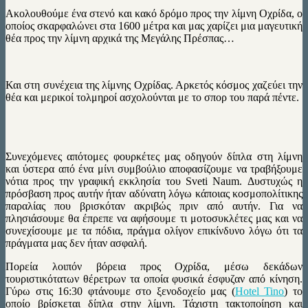
Ακολουθούμε ένα στενό και κακό δρόμο προς την λίμνη Οχρίδα, ο
οποίος σκαρφαλώνει στα 1600 μέτρα και μας χαρίζει μια μαγευτική
θέα προς την λίμνη αρχικά της Μεγάλης Πρέσπας…
Και στη συνέχεια της λίμνης Οχρίδας. Αρκετός κόσμος χαζεύει την
θέα και μερικοί τολμηροί ασχολούνται με το σπορ του παρά πέντε.
Συνεχόμενες απότομες φουρκέτες μας οδηγούν δίπλα στη λίμνη
και ύστερα από ένα μίνι συμβούλιο αποφασίζουμε να τραβήξουμε
νότια προς την γραφική εκκλησία του Sveti Naum. Δυστυχώς η
πρόσβαση προς αυτήν ήταν αδύνατη λόγω κάποιας κοσμοπολίτικης
παραλίας που βρισκόταν ακριβώς πριν από αυτήν. Για να
πλησιάσουμε θα έπρεπε να αφήσουμε τι μοτοσυκλέτες μας και να
συνεχίσουμε με τα πόδια, πράγμα ολίγον επικίνδυνο λόγω ότι τα
πράγματα μας δεν ήταν ασφαλή.
Πορεία λοιπόν βόρεια προς Οχρίδα, μέσω δεκάδων
τουριστικότατων θέρετρων τα οποία φυσικά έσφυζαν από κίνηση.
Γύρω στις 16:30 φτάνουμε στο ξενοδοχείο μας (
Hotel Tino
) το
οποίο βρίσκεται δίπλα στην λίμνη. Τάχιστη τακτοποίηση και