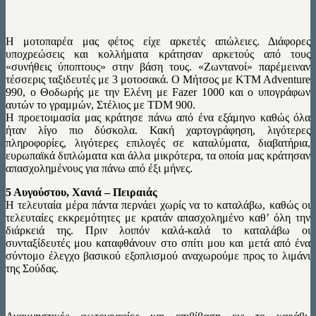
Η μοτοπαρέα μας φέτος είχε αρκετές απώλειες. Διάφορες
υποχρεώσεις και κολλήματα κράτησαν αρκετούς από τους
«συνήθεις ύποπτους» στην βάση τους. «Ζωντανοί» παρέμειναν
τέσσερις ταξιδευτές με 3 μοτοσακά. Ο Μήτσος με KTM Adventure
990, o Θοδωρής με την Ελένη με Fazer 1000 και ο υπογράφων
αυτών το γραμμών, Στέλιος με TDM 900.
Η προετοιμασία μας κράτησε πάνω από ένα εξάμηνο καθώς όλα
ήταν λίγο πιο δύσκολα. Κακή χαρτογράφηση, λιγότερες
πληροφορίες, λιγότερες επιλογές σε καταλύματα, διαβατήρια,
ευρωπαϊκά διπλώματα και άλλα μικρότερα, τα οποία μας κράτησαν
απασχολημένους για πάνω από έξι μήνες.
5 Αυγούστου, Χανιά – Πειραιάς
Η τελευταία μέρα πάντα περνάει χωρίς να το καταλάβω, καθώς οι
τελευταίες εκκρεμότητες με κρατάν απασχολημένο καθ’ όλη την
διάρκειά της. Πριν λοιπόν καλά-καλά το καταλάβω οι
συνταξίδευτές μου καταφθάνουν στο σπίτι μου και μετά από ένα
σύντομο έλεγχο βασικού εξοπλισμού αναχωρούμε προς το λιμάνι
της Σούδας.