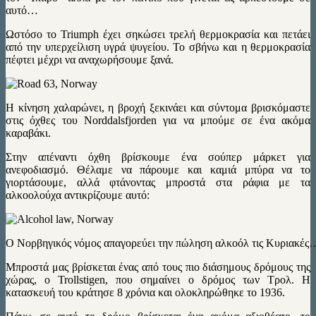
αυτό…
Ωστόσο το Triumph έχει σηκώσει τρελή θερμοκρασία και πετάει
από την υπερχείλιση υγρά ψυγείου. Το σβήνω και η θερμοκρασία
πέφτει μέχρι να αναχωρήσουμε ξανά.
Η κίνηση χαλαρώνει, η βροχή ξεκινάει και σύντομα βρισκόμαστε
στις όχθες του Norddalsfjorden για να μπούμε σε ένα ακόμα
καραβάκι.
Στην απέναντι όχθη βρίσκουμε ένα σούπερ μάρκετ για
ανεφοδιασμό. Θέλαμε να πάρουμε και καμιά μπύρα να το
γιορτάσουμε, αλλά φτάνοντας μπροστά στα ράφια με τα
αλκοολούχα αντικρίζουμε αυτό:
Ο Νορβηγικός νόμος απαγορεύει την πώληση αλκοόλ τις Κυριακές
Μπροστά μας βρίσκεται ένας από τους πιο διάσημους δρόμους της
χώρας, ο Trollstigen, που σημαίνει ο δρόμος των Τρολ. Η
κατασκευή του κράτησε 8 χρόνια και ολοκληρώθηκε το 1936.