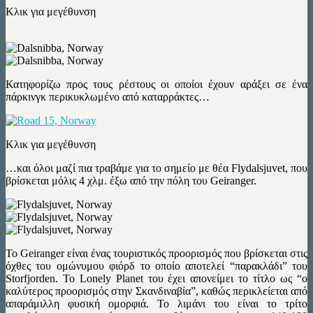
Κλικ για μεγέθυνση
Κατηφορίζω προς τους ρέστους οι οποίοι έχουν αράξει σε ένα
πάρκινγκ περικυκλωμένο από καταρράκτες…
Κλικ για μεγέθυνση
…και όλοι μαζί πια τραβάμε για το σημείο με θέα Flydalsjuvet, που
βρίσκεται μόλις 4 χλμ. έξω από την πόλη του Geiranger.
Το Geiranger είναι ένας τουριστικός προορισμός που βρίσκεται στις
όχθες του ομώνυμου φιόρδ το οποίο αποτελεί “παρακλάδι” του
Storfjorden. Το Lonely Planet του έχει απονείμει το τίτλο ως “ο
καλύτερος προορισμός στην Σκανδιναβία”, καθώς περικλείεται από
απαράμιλλη φυσική ομορφιά. Το λιμάνι του είναι το τρίτο