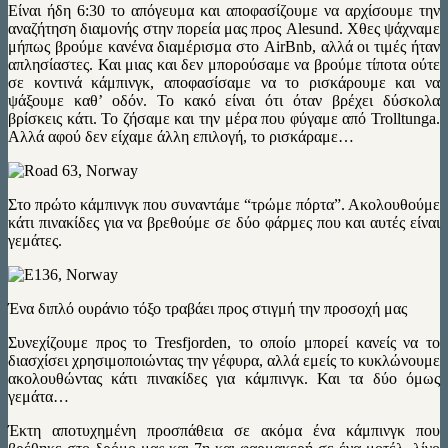
Είναι ήδη 6:30 το απόγευμα και αποφασίζουμε να αρχίσουμε την
αναζήτηση διαμονής στην πορεία μας προς Alesund. Χθες ψάχναμε
μήπως βρούμε κανένα διαμέρισμα στο AirBnb, αλλά οι τιμές ήταν
απλησίαστες. Και μιας και δεν μπορούσαμε να βρούμε τίποτα ούτε
σε κοντινά κάμπινγκ, αποφασίσαμε να το ρισκάρουμε και να
ψάξουμε καθ’ οδόν. Το κακό είναι ότι όταν βρέχει δύσκολα
βρίσκεις κάτι. Το ζήσαμε και την μέρα που φύγαμε από Trolltunga.
Αλλά αφού δεν είχαμε άλλη επιλογή, το ρισκάραμε…
Στο πρώτο κάμπινγκ που συναντάμε “τρώμε πόρτα”. Ακολουθούμε
κάτι πινακίδες για να βρεθούμε σε δύο φάρμες που και αυτές είναι
γεμάτες.
Ένα διπλό ουράνιο τόξο τραβάει προς στιγμή την προσοχή μας
Συνεχίζουμε προς το Tresfjorden, το οποίο μπορεί κανείς να το
διασχίσει χρησιμοποιώντας την γέφυρα, αλλά εμείς το κυκλώνουμε
ακολουθώντας κάτι πινακίδες για κάμπινγκ. Και τα δύο όμως
γεμάτα…
Έκτη αποτυχημένη προσπάθεια σε ακόμα ένα κάμπινγκ που