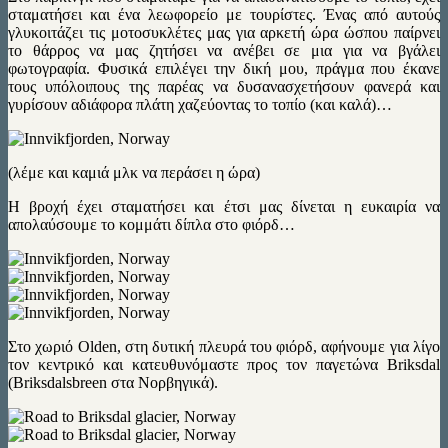
σταματήσει και ένα λεωφορείο με τουρίστες. Ένας από αυτούς
γλυκοιτάζει τις μοτοσυκλέτες μας για αρκετή ώρα ώσπου παίρνει
το θάρρος να μας ζητήσει να ανέβει σε μια για να βγάλει
φωτογραφία. Φυσικά επιλέγει την δική μου, πράγμα που έκανε
τους υπόλοιπους της παρέας να δυσανασχετήσουν φανερά και
γυρίσουν αδιάφορα πλάτη χαζεύοντας το τοπίο (και καλά)…
(λέμε και καμιά μλκ να περάσει η ώρα)
Η βροχή έχει σταματήσει και έτσι μας δίνεται η ευκαιρία να
απολαύσουμε το κομμάτι δίπλα στο φιόρδ…
Στο χωριό Olden, στη δυτική πλευρά του φιόρδ, αφήνουμε για λίγο
τον κεντρικό και κατευθυνόμαστε προς τον παγετώνα Briksdal
(Briksdalsbreen στα Νορβηγικά).