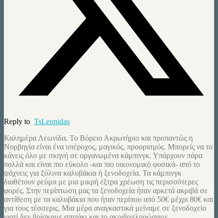
Reply to
TsLeonidas
Καλημέρα Λεωνίδα. Το Βόρειο Ακρωτήριο και προπαντώς η
Νορβηγία είναι ένα υπέροχος, μαγικός, προορισμός. Μπορείς να το
κάνεις όλο με σκηνή σε οργανωμένα κάμπινγκ. Υπάρχουν πάρα
πολλά και είναι πιο εύκολο -και πιο οικονομικό φυσικά- από το
ψάχνεις για ξύλινα καλυβάκια ή ξενοδοχεία. Τα κάμπινγκ
διαθέτουν ρεύμα με μια μικρή έξτρα χρέωση τις περισσότερες
φορές. Στην περίπτωση μας τα ξενοδοχεία ήταν αρκετά ακριβά σε
αντίθεση με τα καλυβάκια που ήταν περίπου από 50€ μέχρι 80€ και
για τους τέσσερις. Μια μέρα αναγκαστικά μείναμε σε ξενοδοχείο
γιατί δεν βρίσκαμε σπιτάκι και το ακριβοπληρώσαμε.