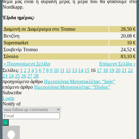
θέμα μας είναι η αυριανή μέρα, η μέρα που θα φτάσουμε στο
Nordkapp.
Έξοδα ημέρας:
Διαμονή σε Διαμέρισμα στο Tromso
28,50 €
Βενζίνη
20,08 €
Supermarket
10 €
Σουβενίρ Tromso
24,52 €
Σύνολο
83,10 €
« Προηγούμενη Σελίδα
Επόμενη Σελίδα »
Σελίδες:
1
2
3
4
5
6
7
8
9
10
11
12
13
14
15
16
17
18
19
20
21
22
23
24
25
26
27
28
προηγούμενο άρθρο
Ημερολόγια Μοτοσυκλέτας: “Ιράν”
επόμενο άρθρο
Ημερολόγια Μοτοσυκλέτας: “Πίνδος”
Subscribe
Login
Notify of