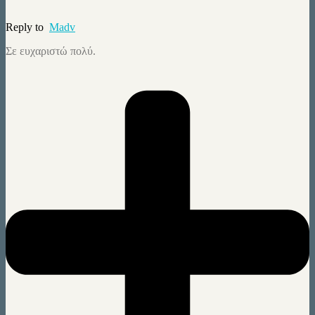
Reply to
Madv
Σε ευχαριστώ πολύ.