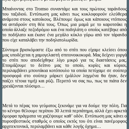
Μπαίνοντας στο Tromso συναντάμε και τους πρώτους ταράνδους
του ταξιδιού. Εντύπωση μας κάνει πως κυκλοφορούν ελεύθερα
ανάμεσα στους κατοίκους. Βλέπουμε όμως και κάποιους ντόπιους
να αντιδρούν στη θέα τους. Όπως μια μαμά με το καροτσάκι η
οποία άλλαξε πεζοδρόμιο και ένα ποδηλάτη ο οποίος κατέβηκε από
το ποδήλατο και έκανε ένα μεγάλο κύκλο γύρω από τον τάρανδο
που είχε καταλάβει την ποδηλατολωρίδα.
Σύντομα βρισκόμαστε έξω από το σπίτι που είχαμε κλείσει όπου
μας υποδέχεται η χαμογελαστή σπιτονοικοκυρά. Μας δείχνει γοργά
το σπίτι που αποδείχθηκε λίγο μικρό για τις διαστάσεις μας.
Ετοιμάζουμε το δείπνο μας το οποίο, κυρίες και κύριοι,
περιλαμβάνει μπουτάκια κοτόπουλο τα οποία πετύχαμε σε σούπερ
προσφορά στο σούπερ μάρκετ (μάλλον ληγμένα θα ήταν, δεν
παίζει τέτοια τιμή) και ρύζι. Περιττό να σας πω, πως τα πιάτα δεν
χρειάζονται πλύσιμο…
Μετά το πέρας του γεύματος ξεκινάμε για να δούμε την πόλη. Για
το κέντρο θέλουμε περίπου 30 λεπτά περπάτημα, αλλά έχει αρκετά
όμορφα πράγματα να χαζέψουμε καθ’ οδόν. Εντύπωση μας κάνει ο
πυροσβεστικός σταθμός ο οποίος εκτός του ότι είναι πανέμορφος
αρχιτεκτονικά, περιλαμβάνει και κάθε λογής όχημα…