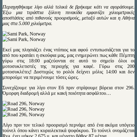
Περιηγηθήκαμε λίγο αλλά τελικά δε βρήκαμε κάτι να αγοράσουμε.
Έξω μια τεράστια ξύλινη πινακίδα εμφανίζει χιλιομετρικές
αποστάσεις από πιθανούς προορισμούς, μεταξύ αυτών και η Αθήνα
μας στα 5.000 χιλιόμετρα.
Εκεί μας πλησιάζει ένας ντόπιος και αφού εντυπωσιάζεται για το
από που κρατάει η σκούφια μας, μας ενημερώνει πως κάθε Πέμπτη
γύρω στις 18:00 μαζεύονται σε αυτό το σημείο όλοι οι
μοτοσυκλετιστές της περιοχής για καφέ. Γύρω στις 200
μοτοσυκλέτες! Δυστυχώς το ρολόι δείχνει μόλις 14:00 και δεν
μπορούμε να περιμένουμε τόσες ώρες.
Συνεχίζουμε για λίγο στον Ε6 πριν στρίψουμε βόρεια στον 296.
Όμορφη διαδρομή αλλά με κακή ποιότητα ασφάλτου…
Λίγο πριν τον τελικό προορισμό περνάμε από ένα ακόμα υπόγειο
τούνελ όπου κάνει κυριολεκτικά ψοφόκρυο. Το τούνελ ονομάζεται
Rya, έχει μήκος 2.675 μ. και μέγιστο βάθος 87 μέτρα.