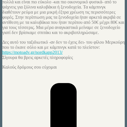
πολλά και είναι πιο εύκολο -και πιο οικονομικό φυσικά- από το
ψάχνεις για ξύλινα καλυβάκια ή ξενοδοχεία. Τα κάμπινγκ
διαθέτουν ρεύμα με μια μικρή έξτρα χρέωση τις περισσότερες
φορές. Στην περίπτωση μας τα ξενοδοχεία ήταν αρκετά ακριβά σε
αντίθεση με τα καλυβάκια που ήταν περίπου από 50€ μέχρι 80€ και
για τους τέσσερις. Μια μέρα αναγκαστικά μείναμε σε ξενοδοχείο
γιατί δεν βρίσκαμε σπιτάκι και το ακριβοπληρώσαμε.
Δες αυτό του ταξιδιωτικό -αν δεν το έχεις δει- του φίλου Μερκούρη
που το έκανε σόλο και με κάμπινγκ κατά το πλείστον:
https://motoadv.gr/nordkapp2013/
Σίγουρα θα βρεις αρκετές πληροφορίες
Καλούς δρόμους σου εύχομαι