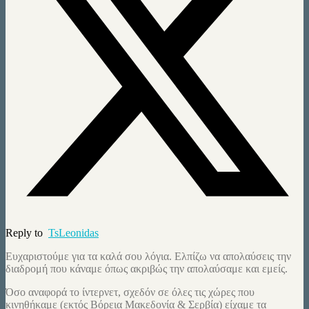
Reply to
TsLeonidas
Ευχαριστούμε για τα καλά σου λόγια. Ελπίζω να απολαύσεις την
διαδρομή που κάναμε όπως ακριβώς την απολαύσαμε και εμείς.
Όσο αναφορά το ίντερνετ, σχεδόν σε όλες τις χώρες που
κινηθήκαμε (εκτός Βόρεια Μακεδονία & Σερβία) είχαμε τα