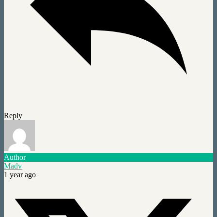
Reply
Author
Madv
1 year ago