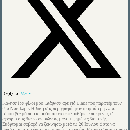
Reply to
Madv
Καλησπέρα φίλοι μου. Διάβασα αρκετά Links που παραπέμπουν
στο Nordkapp. Η δική σας περιγραφή ήταν η αρτιότερη … σε
τέτοιο βαθμό που αποφάσισα να ακολουθήσω επακριβώς τ’
αχνάρια σας διαφοροποιώντας μόνο τις ημέρες διαμονής.
Σκέφτομαι σοβαρά να ξεκινήσω μετά τις 20 Ιουνίου ώστε να
βρίσκομαι στο κέντρο της εαρινής ισημερίας. Θερμά συγχαρητήρια