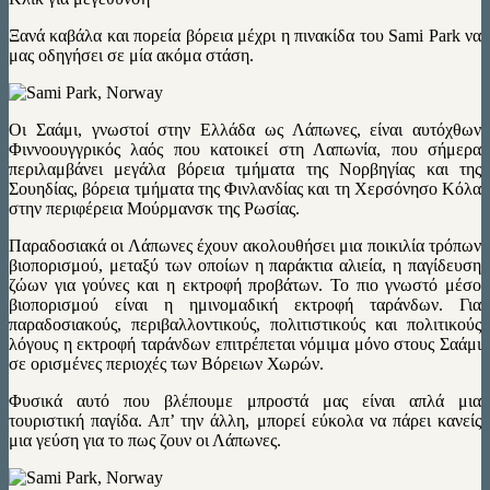
Ξανά καβάλα και πορεία βόρεια μέχρι η πινακίδα του Sami Park να
μας οδηγήσει σε μία ακόμα στάση.
Οι Σαάμι, γνωστοί στην Ελλάδα ως Λάπωνες, είναι αυτόχθων
Φιννοουγγρικός λαός που κατοικεί στη Λαπωνία, που σήμερα
περιλαμβάνει μεγάλα βόρεια τμήματα της Νορβηγίας και της
Σουηδίας, βόρεια τμήματα της Φινλανδίας και τη Χερσόνησο Κόλα
στην περιφέρεια Μούρμανσκ της Ρωσίας.
Παραδοσιακά οι Λάπωνες έχουν ακολουθήσει μια ποικιλία τρόπων
βιοπορισμού, μεταξύ των οποίων η παράκτια αλιεία, η παγίδευση
ζώων για γούνες και η εκτροφή προβάτων. Το πιο γνωστό μέσο
βιοπορισμού είναι η ημινομαδική εκτροφή ταράνδων. Για
παραδοσιακούς, περιβαλλοντικούς, πολιτιστικούς και πολιτικούς
λόγους η εκτροφή ταράνδων επιτρέπεται νόμιμα μόνο στους Σαάμι
σε ορισμένες περιοχές των Βόρειων Χωρών.
Φυσικά αυτό που βλέπουμε μπροστά μας είναι απλά μια
τουριστική παγίδα. Απ’ την άλλη, μπορεί εύκολα να πάρει κανείς
μια γεύση για το πως ζουν οι Λάπωνες.