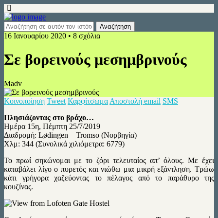
16 Ιανουαρίου 2020 • 8 σχόλια
Σε βορεινούς μεσημβρινούς
Madv
Κοινοποίηση
Tweet
Καρφίτσωμα
Αποστολή email
SMS
Πλησιάζοντας στο βράχο…
Ημέρα 15η, Πέμπτη 25/7/2019
Διαδρομή: Lødingen – Tromso (Νορβηγία)
Χλμ: 344 (Συνολικά χιλιόμετρα: 6779)
Το πρωί σηκώνομαι με το ζόρι τελευταίος απ’ όλους. Με έχει
καταβάλει λίγο ο πυρετός και νιώθω μια μικρή εξάντληση. Τρώω
κάτι γρήγορα χαζεύοντας το πέλαγος από το παράθυρο της
κουζίνας.