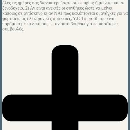
όλες τις ημέρες σας διανυκτερεύσατε σε camping ή μείνατε και σε
ξενοδοχείο, 2) Αν είναι ανεκτές οι συνθήκες ώστε να μείνει
κάποιος σε αντίσκηνο κι αν ΝΑΙ πως καλύπτονται οι ανάγκες για να
φορτίσεις τις ηλεκτρονικές συσκευές; Υ.Γ. Το profil μου είναι
παρόμοιο με το δικό σας … αν αυτό βοηθάει για περισσότερες
συμβουλές.