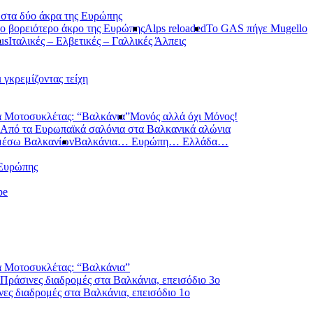
 στα δύο άκρα της Ευρώπης
ο βορειότερο άκρο της Ευρώπης
Alps reloaded
Το GAS πήγε Mugello
us
Ιταλικές – Ελβετικές – Γαλλικές Άλπεις
ι γκρεμίζοντας τείχη
 Μοτοσυκλέτας: “Βαλκάνια”
Μονός αλλά όχι Μόνος!
Από τα Ευρωπαϊκά σαλόνια στα Βαλκανικά αλώνια
μέσω Βαλκανίων
Βαλκάνια… Ευρώπη… Ελλάδα…
 Ευρώπης
pe
 Μοτοσυκλέτας: “Βαλκάνια”
Πράσινες διαδρομές στα Βαλκάνια, επεισόδιο 3ο
ες διαδρομές στα Βαλκάνια, επεισόδιο 1ο