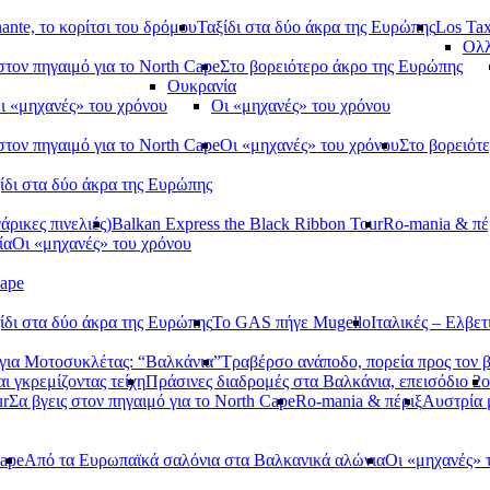
ante, το κορίτσι του δρόμου
Ταξίδι στα δύο άκρα της Ευρώπης
Los Tax
Ολλ
στον πηγαιμό για το North Cape
Στο βορειότερο άκρο της Ευρώπης
Ουκρανία
ι «μηχανές» του χρόνου
Οι «μηχανές» του χρόνου
στον πηγαιμό για το North Cape
Οι «μηχανές» του χρόνου
Στο βορειότ
ίδι στα δύο άκρα της Ευρώπης
ρικες πινελιές)
Balkan Express the Black Ribbon Tour
Ro-mania & πέ
ία
Οι «μηχανές» του χρόνου
Cape
ίδι στα δύο άκρα της Ευρώπης
Το GAS πήγε Mugello
Ιταλικές – Ελβετ
ια Μοτοσυκλέτας: “Βαλκάνια”
Τραβέρσο ανάποδο, πορεία προς τον 
αι γκρεμίζοντας τείχη
Πράσινες διαδρομές στα Βαλκάνια, επεισόδιο 2ο
ur
Σα βγεις στον πηγαιμό για το North Cape
Ro-mania & πέριξ
Αυστρία
Cape
Από τα Ευρωπαϊκά σαλόνια στα Βαλκανικά αλώνια
Οι «μηχανές» 