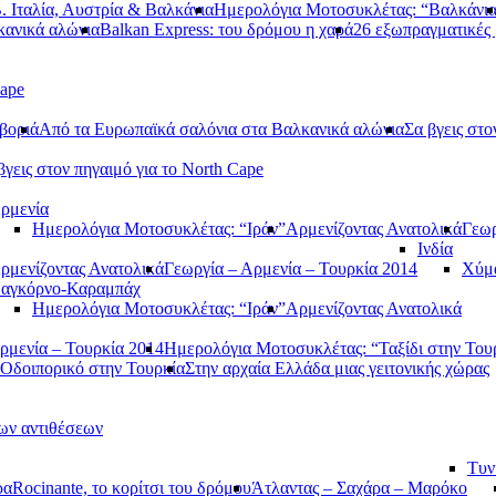
. Ιταλία, Αυστρία & Βαλκάνια
Ημερολόγια Μοτοσυκλέτας: “Βαλκάνι
κανικά αλώνια
Balkan Express: του δρόμου η χαρά
26 εξωπραγματικές 
Cape
βοριά
Από τα Ευρωπαϊκά σαλόνια στα Βαλκανικά αλώνια
Σα βγεις στο
βγεις στον πηγαιμό για το North Cape
ρμενία
Ημερολόγια Μοτοσυκλέτας: “Ιράν”
Αρμενίζοντας Ανατολικά
Γεωρ
Ινδία
ρμενίζοντας Ανατολικά
Γεωργία – Αρμενία – Τουρκία 2014
Χύμα
αγκόρνο-Καραμπάχ
Ημερολόγια Μοτοσυκλέτας: “Ιράν”
Αρμενίζοντας Ανατολικά
ρμενία – Τουρκία 2014
Ημερολόγια Μοτοσυκλέτας: “Ταξίδι στην Του
Οδοιπορικό στην Τουρκία
Στην αρχαία Ελλάδα μιας γειτονικής χώρας
των αντιθέσεων
Τυν
ρα
Rocinante, το κορίτσι του δρόμου
Άτλαντας – Σαχάρα – Μαρόκο