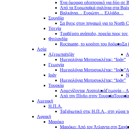
Ένα όμορφο οδοιπορικό για δύο σε Β
Από τα Ευρωπαϊκά σαλόνια στα Βαλ
Βαλκάνια… Ευρώπη… Ελλάδα…
Σουηδία
Σα βγεις στον πηγαιμό για το North 
Τσεχία
Τραβέρσο ανάποδο, πορεία προς τον 
Φινλανδία
Rocinante, το κορίτσι του δρόμου
Σα 
Ασία
Αζερμπαϊτζάν
Α
Ημερολόγια Μοτοσυκλέτας: “Ιράν”
Γεωργία
Ημερολόγια Μοτοσυκλέτας: “Ιράν”
Α
Ιράν
Ν
Ημερολόγια Μοτοσυκλέτας: “Ιράν”
Τουρκία
Αρμενίζοντας Ανατολικά
Γεωργία – Α
Από την Πίνδο στην Τουρκία
Τουρκία
Αμερική
Η.Π.Α.
Ταξιδιωτικό στις Η.Π.Α., στη χώρα 
Αφρική
Μαρόκο
Μαρόκο: Από τον Άτλαντα στη Σαχά