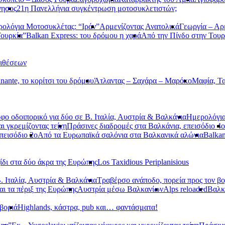
νησος
21η Πανελλήνια συγκέντρωση μοτοσυκλετιστών;
ολόγια Μοτοσυκλέτας: “Ιράν”
Αρμενίζοντας Ανατολικά
Γεωργία – Αρ
Τουρκία”
Balkan Express: του δρόμου η χαρά
Από την Πίνδο στην Τουρ
τιθέσεων
nante, το κορίτσι του δρόμου
Άτλαντας – Σαχάρα – Μαρόκο
Μαφία, Τα
φο οδοιπορικό για δύο σε Β. Ιταλία, Αυστρία & Βαλκάνια
Ημερολόγια
αι γκρεμίζοντας τείχη
Πράσινες διαδρομές στα Βαλκάνια, επεισόδιο 4ο
πεισόδιο 2ο
Από τα Ευρωπαϊκά σαλόνια στα Βαλκανικά αλώνια
Balkan
ίδι στα δύο άκρα της Ευρώπης
Los Taxidious Periplanisious
. Ιταλία, Αυστρία & Βαλκάνια
Τραβέρσο ανάποδο, πορεία προς τον βο
αι τα πέριξ της Ευρώπης
Αυστρία μέσω Βαλκανίων
Alps reloaded
Βαλ
βοριά
Highlands, κάστρα, pub και… φαντάσματα!