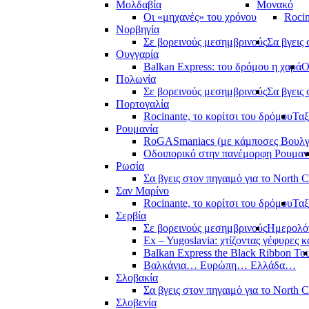
Μολδαβία
Μονακό
Οι «μηχανές» του χρόνου
Rocin
Νορβηγία
Σε βορεινούς μεσημβρινούς
Σα βγεις 
Ουγγαρία
Balkan Express: του δρόμου η χαρά
Ο
Πολωνία
Σε βορεινούς μεσημβρινούς
Σα βγεις 
Πορτογαλία
Rocinante, το κορίτσι του δρόμου
Ταξ
Ρουμανία
RoGASmaniacs (με κάμποσες Βουλγά
Οδοιπορικό στην πανέμορφη Ρουμαν
Ρωσία
Σα βγεις στον πηγαιμό για το North 
Σαν Μαρίνο
Rocinante, το κορίτσι του δρόμου
Ταξ
Σερβία
Σε βορεινούς μεσημβρινούς
Ημερολόγ
Ex – Yugoslavia: χτίζοντας γέφυρες κ
Balkan Express the Black Ribbon To
Βαλκάνια… Ευρώπη… Ελλάδα…
Σλοβακία
Σα βγεις στον πηγαιμό για το North 
Σλοβενία