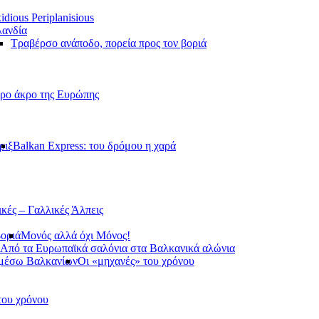
idious Periplanisious
ανδία
Τραβέρσο ανάποδο, πορεία προς τον βοριά
ερο άκρο της Ευρώπης
ριξ
Balkan Express: του δρόμου η χαρά
ικές – Γαλλικές Άλπεις
βοριά
Μονός αλλά όχι Μόνος!
Από τα Ευρωπαϊκά σαλόνια στα Βαλκανικά αλώνια
 μέσω Βαλκανίων
Οι «μηχανές» του χρόνου
του χρόνου