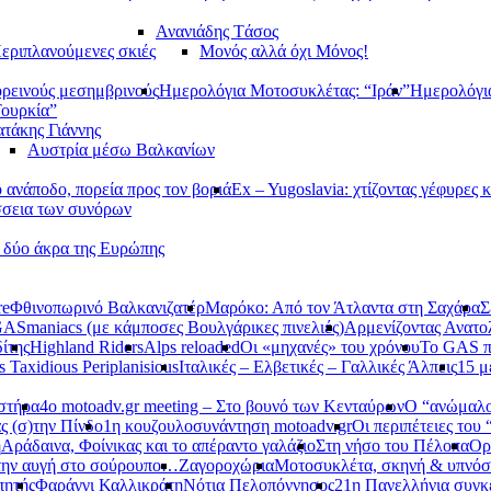
Ανανιάδης Tάσος
εριπλανούμενες σκιές
Μονός αλλά όχι Μόνος!
ορεινούς μεσημβρινούς
Ημερολόγια Μοτοσυκλέτας: “Ιράν”
Ημερολόγι
Τουρκία”
τάκης Γιάννης
Αυστρία μέσω Βαλκανίων
ανάποδο, πορεία προς τον βοριά
Ex – Yugoslavia: χτίζοντας γέφυρες κ
σεια των συνόρων
α δύο άκρα της Ευρώπης
re
Φθινοπωρινό Βαλκανιζατέρ
Μαρόκο: Από τον Άτλαντα στη Σαχάρα
Σ
ASmaniacs (με κάμποσες Βουλγάρικες πινελιές)
Αρμενίζοντας Ανατο
ίτης
Highland Riders
Alps reloaded
Οι «μηχανές» του χρόνου
Το GAS π
s Taxidious Periplanisious
Ιταλικές – Ελβετικές – Γαλλικές Άλπεις
15 μ
αστήρα
4ο motoadv.gr meeting – Στο βουνό των Κενταύρων
Ο “ανώμαλο
ς (σ)την Πίνδο
1η κουζουλοσυνάντηση motoadv.gr
Οι περιπέτειες του
η
Αράδαινα, Φοίνικας και το απέραντο γαλάζιο
Στη νήσο του Πέλοπα
Ορ
την αυγή στο σούρουπο…
Ζαγοροχώρια
Μοτοσυκλέτα, σκηνή & υπνόσ
πητής
Φαράγγι Καλλικράτη
Νότια Πελοπόννησος
21η Πανελλήνια συγκ