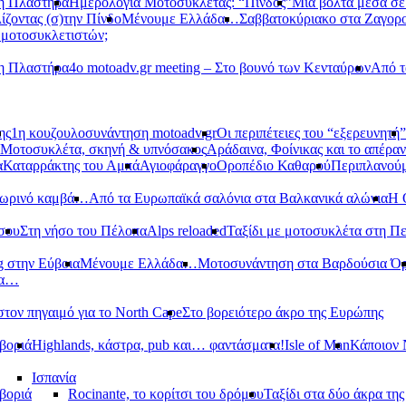
νη Πλαστήρα
Ημερολόγια Μοτοσυκλέτας: “Πίνδος”
Μια βόλτα μέσα σ
ίζοντας (σ)την Πίνδο
Μένουμε Ελλάδα…
Σαββατοκύριακο στα Ζαγορ
 μοτοσυκλετιστών;
νη Πλαστήρα
4ο motoadv.gr meeting – Στο βουνό των Κενταύρων
Από τ
ης
1η κουζουλοσυνάντηση motoadv.gr
Οι περιπέτειες του “εξερευνητή”
Μοτοσυκλέτα, σκηνή & υπνόσακος
Αράδαινα, Φοίνικας και το απέραν
α
Καταρράκτης του Αμπά
Αγιοφάραγγο
Οροπέδιο Καθαρού
Περιπλανούμ
οπωρινό καμβά…
Από τα Ευρωπαϊκά σαλόνια στα Βαλκανικά αλώνια
Η 
σου
Στη νήσο του Πέλοπα
Alps reloaded
Ταξίδι με μοτοσυκλέτα στη Π
g στην Εύβοια
Μένουμε Ελλάδα…
Μοτοσυνάντηση στα Βαρδούσια Ό
δα…
στον πηγαιμό για το North Cape
Στο βορειότερο άκρο της Ευρώπης
βοριά
Highlands, κάστρα, pub και… φαντάσματα!
Isle of Man
Κάποιον 
Ισπανία
βοριά
Rocinante, το κορίτσι του δρόμου
Ταξίδι στα δύο άκρα τη