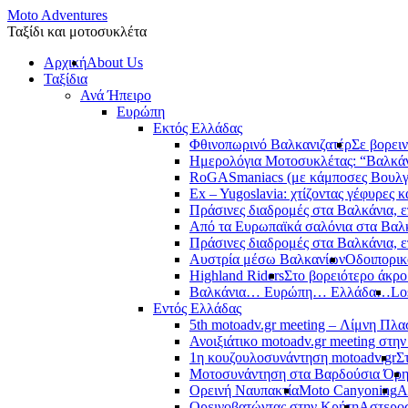
Moto Adventures
Ταξίδι και μοτοσυκλέτα
Αρχική
About Us
Ταξίδια
Ανά Ήπειρο
Ευρώπη
Εκτός Ελλάδας
Φθινοπωρινό Βαλκανιζατέρ
Σε βορει
Ημερολόγια Μοτοσυκλέτας: “Βαλκά
RoGASmaniacs (με κάμποσες Βουλγά
Ex – Yugoslavia: χτίζοντας γέφυρες κ
Πράσινες διαδρομές στα Βαλκάνια, ε
Από τα Ευρωπαϊκά σαλόνια στα Βαλ
Πράσινες διαδρομές στα Βαλκάνια, ε
Αυστρία μέσω Βαλκανίων
Οδοιπορικ
Highland Riders
Στο βορειότερο άκρ
Βαλκάνια… Ευρώπη… Ελλάδα…
Lo
Εντός Ελλάδας
5th motoadv.gr meeting – Λίμνη Πλ
Ανοιξιάτικο motoadv.gr meeting στην
1η κουζουλοσυνάντηση motoadv.gr
Σ
Μοτοσυνάντηση στα Βαρδούσια Όρ
Ορεινή Ναυπακτία
Moto Canyoning
Α
Ορεινοβατώντας στην Κρήτη
Αστεροσ