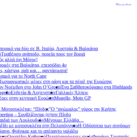
ορικό για δύο σε Β. Ιταλία, Αυστρία & Βαλκάνια
υ
Τραβέρσο ανάποδο, πορεία προς τον βοριά
ς αλλά όχι Μόνος!
ρομές στα Βαλκάνια, επεισόδιο 4ο
s, κάστρα, pub και… φαντάσματα!
γαιμό για το North Cape
ξωπραγματικές μέρες στη ράχη και τα πέριξ της Ευρώπης
ον Νοέμβρη στο John O’Groats
Ένα Σαββατοκύριακο στα Highlands
gello
Ελβετία & Λιχτενστάιν
Γαλλικές Άλπεις
έρες στην κεντρική Ευρώπη
Mugello, Moto GP
 Μοτοσυκλέτας: “Πίνδος”
Ο “ανώμαλος” γύρος της Κρήτης
meeting – Σουβλίζοντας (σ)την Πίνδο
αιδιά των Λουλουδιών
Μένουμε Ελλάδα…
ξίδι με μοτοσυκλέτα στη Πελοπόννησο
Η Οδύσσεια των συνόρων
αινα, Φοίνικας και το απέραντο γαλάζιο
αγγο
Οροπέδιο Καθαρού
Περιπλανούμενες σκιές
Φαράγγι Τρυπητής