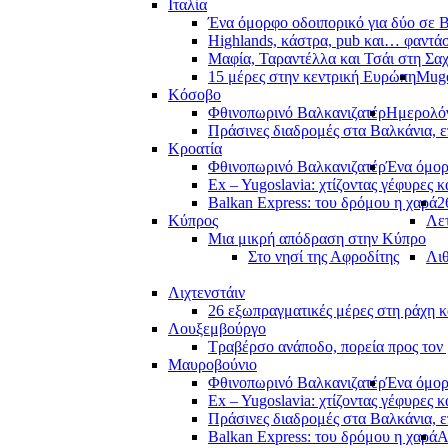
Ιταλία
Ένα όμορφο οδοιπορικό για δύο σε Β
Highlands, κάστρα, pub και… φαντά
Μαφία, Ταραντέλλα και Τσάι στη Σα
15 μέρες στην κεντρική Ευρώπη
Muge
Κόσοβο
Φθινοπωρινό Βαλκανιζατέρ
Ημερολόγ
Πράσινες διαδρομές στα Βαλκάνια, ε
Κροατία
Φθινοπωρινό Βαλκανιζατέρ
Ένα όμορ
Ex – Yugoslavia: χτίζοντας γέφυρες κ
Balkan Express: του δρόμου η χαρά
2
Κύπρος
Λετ
Μια μικρή απόδραση στην Κύπρο
Στο νησί της Αφροδίτης
Λι
Λιχτενστάιν
26 εξωπραγματικές μέρες στη ράχη κ
Λουξεμβούργο
Τραβέρσο ανάποδο, πορεία προς τον 
Μαυροβούνιο
Φθινοπωρινό Βαλκανιζατέρ
Ένα όμορ
Ex – Yugoslavia: χτίζοντας γέφυρες κ
Πράσινες διαδρομές στα Βαλκάνια, ε
Balkan Express: του δρόμου η χαρά
Α