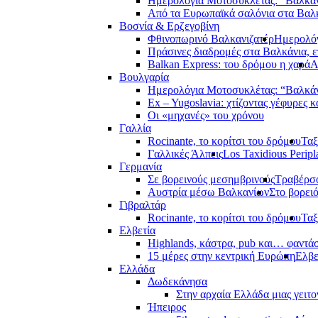
Ημερολόγια Μοτοσυκλέτας: “Βαλκά
Από τα Ευρωπαϊκά σαλόνια στα Βαλ
Βοσνία & Ερζεγοβίνη
Φθινοπωρινό Βαλκανιζατέρ
Ημερολόγ
Πράσινες διαδρομές στα Βαλκάνια, ε
Balkan Express: του δρόμου η χαρά
Α
Βουλγαρία
Ημερολόγια Μοτοσυκλέτας: “Βαλκά
Ex – Yugoslavia: χτίζοντας γέφυρες κ
Οι «μηχανές» του χρόνου
Γαλλία
Rocinante, το κορίτσι του δρόμου
Ταξ
Γαλλικές Άλπεις
Los Taxidious Peripl
Γερμανία
Σε βορεινούς μεσημβρινούς
Τραβέρσο
Αυστρία μέσω Βαλκανίων
Στο βορει
Γιβραλτάρ
Rocinante, το κορίτσι του δρόμου
Ταξ
Ελβετία
Highlands, κάστρα, pub και… φαντά
15 μέρες στην κεντρική Ευρώπη
Ελβε
Ελλάδα
Δωδεκάνησα
Στην αρχαία Ελλάδα μιας γειτο
Ήπειρος