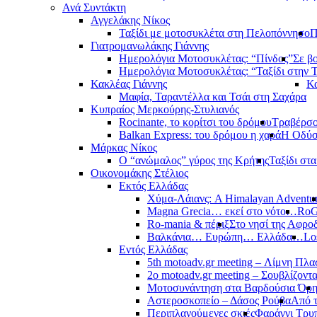
Ανά Συντάκτη
Αγγελάκης Νίκος
Ταξίδι με μοτοσυκλέτα στη Πελοπόννησο
Π
Γιατρομανωλάκης Γιάννης
Ημερολόγια Μοτοσυκλέτας: “Πίνδος”
Σε β
Ημερολόγια Μοτοσυκλέτας: “Ταξίδι στην 
Κακλέας Γιάννης
Κα
Μαφία, Ταραντέλλα και Τσάι στη Σαχάρα
Κυπραίος Μερκούρης-Στυλιανός
Rocinante, το κορίτσι του δρόμου
Τραβέρσο 
Balkan Express: του δρόμου η χαρά
Η Οδύσ
Μάρκας Νίκος
Ο “ανώμαλος” γύρος της Κρήτης
Ταξίδι στ
Οικονομάκης Στέλιος
Εκτός Ελλάδας
Χύμα-Λάιανς: A Himalayan Adventu
Magna Grecia… εκεί στο νότο…
RoG
Ro-mania & πέριξ
Στο νησί της Αφροδ
Βαλκάνια… Ευρώπη… Ελλάδα…
Lo
Εντός Ελλάδας
5th motoadv.gr meeting – Λίμνη Πλ
2ο motoadv.gr meeting – Σουβλίζοντα
Μοτοσυνάντηση στα Βαρδούσια Όρ
Αστεροσκοπείο – Δάσος Ρούβα
Από 
Περιπλανούμενες σκιές
Φαράγγι Τρυ