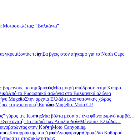
α Μοτοσυκλέτας: “Βαλκάνια”
αι γκρεμίζοντας τείχη
Σα βγεις στον πηγαιμό για το North Cape
ε βορεινούς μεσημβρινούς
Μια μικρή απόδραση στην Κύπρο
λικά
Από τα Ευρωπαϊκά σαλόνια στα Βαλκανικά αλώνια
ήγε Mugello
Στην αρχαία Ελλάδα μιας γειτονικής χώρας
έρες στην κεντρική Ευρώπη
Mugello, Moto GP
ς” γύρος της Κρήτης
Μια βόλτα μέσα σε ένα φθινοπωρινό καμβά…
 “εξερευνητή”
Τα παιδιά των Λουλουδιών
Μένουμε Ελλάδα…
εινοβατώντας στην Κρήτη
Moto Canyoning
ακος
Καταρράκτης του Αμπά
Αγιοφάραγγο
Οροπέδιο Καθαρού
έντρωση μοτοσυκλετιστών;