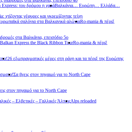
ς διαδρομές στα Βαλκάνια, επεισόδιο 4ο
 Express: του δρόμου η χαρά
Βαλκάνια… Ευρώπη… Ελλάδα…
a: χτίζοντας γέφυρες και γκρεμίζοντας τείχη
Ευρωπαϊκά σαλόνια στα Βαλκανικά αλώνια
Ro-mania & πέριξ
αδρομές στα Βαλκάνια, επεισόδιο 5ο
Balkan Express the Black Ribbon Tour
Ro-mania & πέριξ
ατα!
26 εξωπραγματικές μέρες στη ράχη και τα πέριξ της Ευρώπης
άσματα!
Σα βγεις στον πηγαιμό για το North Cape
εις στον πηγαιμό για το North Cape
αλικές – Ελβετικές – Γαλλικές Άλπεις
Alps reloaded