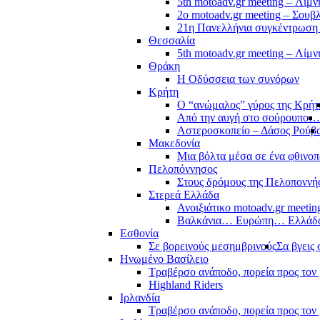
5th motoadv.gr meeting – Λίμ
2ο motoadv.gr meeting – Σουβλ
21η Πανελλήνια συγκέντρωση
Θεσσαλία
5th motoadv.gr meeting – Λίμ
Θράκη
Η Οδύσσεια των συνόρων
Κρήτη
Ο “ανώμαλος” γύρος της Κρήτ
Από την αυγή στο σούρουπο…
Αστεροσκοπείο – Δάσος Ρούβ
Μακεδονία
Μια βόλτα μέσα σε ένα φθιν
Πελοπόννησος
Στους δρόμους της Πελοποννή
Στερεά Ελλάδα
Ανοιξιάτικο motoadv.gr meetin
Βαλκάνια… Ευρώπη… Ελλά
Εσθονία
Σε βορεινούς μεσημβρινούς
Σα βγεις 
Ηνωμένο Βασίλειο
Τραβέρσο ανάποδο, πορεία προς τον 
Highland Riders
Ιρλανδία
Τραβέρσο ανάποδο, πορεία προς τον 