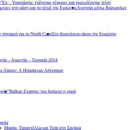
α”
Ex – Yugoslavia: χτίζοντας γέφυρες και γκρεμίζοντας τείχη
μέρες στη ράχη και τα πέριξ της Ευρώπης
Αυστρία μέσω Βαλκανίων
ν πηγαιμό για το North Cape
Στο βορειότερο άκρο της Ευρώπης
γία – Αρμενία – Τουρκία 2014
-Λάιανς: A Himalayan Adventure
ρκία”
Balkan Express: του δρόμου η χαρά
ησία
Μαφία, Ταραντέλλα και Τσάι στη Σαχάρα