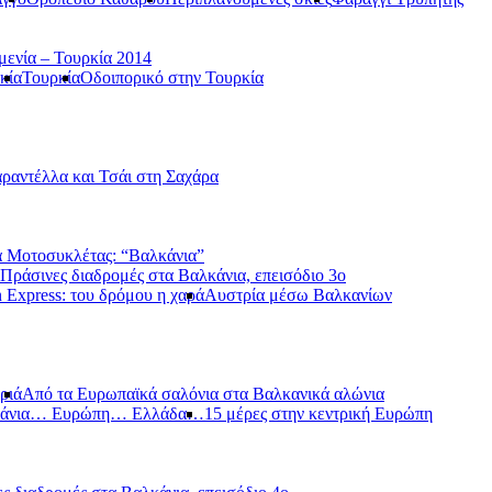
μενία – Τουρκία 2014
κία
Τουρκία
Οδοιπορικό στην Τουρκία
ραντέλλα και Τσάι στη Σαχάρα
 Μοτοσυκλέτας: “Βαλκάνια”
Πράσινες διαδρομές στα Βαλκάνια, επεισόδιο 3ο
 Express: του δρόμου η χαρά
Αυστρία μέσω Βαλκανίων
ριά
Από τα Ευρωπαϊκά σαλόνια στα Βαλκανικά αλώνια
κάνια… Ευρώπη… Ελλάδα…
15 μέρες στην κεντρική Ευρώπη