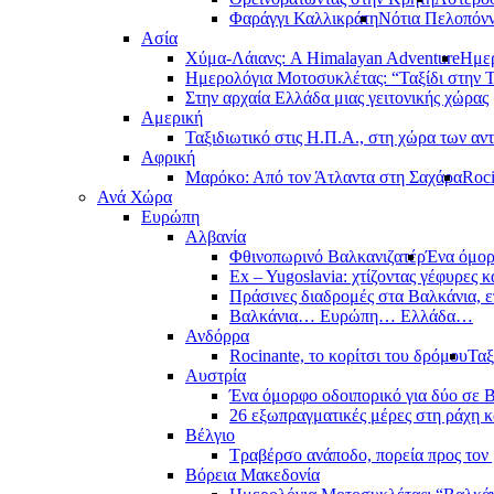
Φαράγγι Καλλικράτη
Νότια Πελοπόν
Ασία
Χύμα-Λάιανς: A Himalayan Adventure
Ημερ
Ημερολόγια Μοτοσυκλέτας: “Ταξίδι στην 
Στην αρχαία Ελλάδα μιας γειτονικής χώρας
Αμερική
Ταξιδιωτικό στις Η.Π.Α., στη χώρα των αν
Αφρική
Μαρόκο: Από τον Άτλαντα στη Σαχάρα
Roci
Ανά Χώρα
Ευρώπη
Αλβανία
Φθινοπωρινό Βαλκανιζατέρ
Ένα όμορ
Ex – Yugoslavia: χτίζοντας γέφυρες κ
Πράσινες διαδρομές στα Βαλκάνια, ε
Βαλκάνια… Ευρώπη… Ελλάδα…
Ανδόρρα
Rocinante, το κορίτσι του δρόμου
Ταξ
Αυστρία
Ένα όμορφο οδοιπορικό για δύο σε Β
26 εξωπραγματικές μέρες στη ράχη κ
Βέλγιο
Τραβέρσο ανάποδο, πορεία προς τον 
Βόρεια Μακεδονία