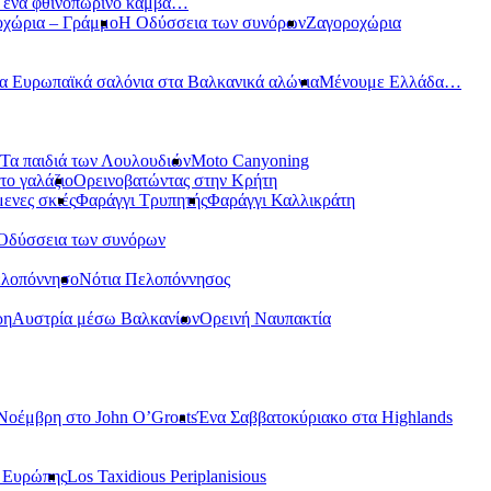
ε ένα φθινοπωρινό καμβά…
οχώρια – Γράμμο
Η Οδύσσεια των συνόρων
Ζαγοροχώρια
α Ευρωπαϊκά σαλόνια στα Βαλκανικά αλώνια
Μένουμε Ελλάδα…
Τα παιδιά των Λουλουδιών
Moto Canyoning
το γαλάζιο
Ορεινοβατώντας στην Κρήτη
ενες σκιές
Φαράγγι Τρυπητής
Φαράγγι Καλλικράτη
Οδύσσεια των συνόρων
ελοπόννησο
Νότια Πελοπόννησος
ρη
Αυστρία μέσω Βαλκανίων
Ορεινή Ναυπακτία
Νοέμβρη στο John O’Groats
Ένα Σαββατοκύριακο στα Highlands
ς Ευρώπης
Los Taxidious Periplanisious