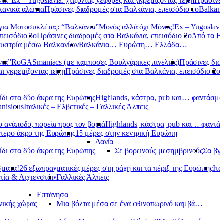
νια”
Ex – Yugoslavia: χτίζοντας γέφυρες και γκρεμίζοντας τείχη
Πράσινε
κανικά αλώνια
Πράσινες διαδρομές στα Βαλκάνια, επεισόδιο 1ο
Balkan
ια Μοτοσυκλέτας: “Βαλκάνια”
Μονός αλλά όχι Μόνος!
Ex – Yugoslavi
πεισόδιο 3ο
Πράσινες διαδρομές στα Βαλκάνια, επεισόδιο 2ο
Από τα 
υστρία μέσω Βαλκανίων
Βαλκάνια… Ευρώπη… Ελλάδα…
νια”
RoGASmaniacs (με κάμποσες Βουλγάρικες πινελιές)
Πράσινες δι
αι γκρεμίζοντας τείχη
Πράσινες διαδρομές στα Βαλκάνια, επεισόδιο 2ο
ίδι στα δύο άκρα της Ευρώπης
Highlands, κάστρα, pub και… φαντάσμ
anisious
Ιταλικές – Ελβετικές – Γαλλικές Άλπεις
 ανάποδο, πορεία προς τον βοριά
Highlands, κάστρα, pub και… φαντ
ότερο άκρο της Ευρώπης
15 μέρες στην κεντρική Ευρώπη
Δανία
ίδι στα δύο άκρα της Ευρώπης
Σε βορεινούς μεσημβρινούς
Σα βγ
σματα!
26 εξωπραγματικές μέρες στη ράχη και τα πέριξ της Ευρώπης
Ιτ
τία & Λιχτενστάιν
Γαλλικές Άλπεις
Επτάνησα
νικής χώρας
Μια βόλτα μέσα σε ένα φθινοπωρινό καμβά…