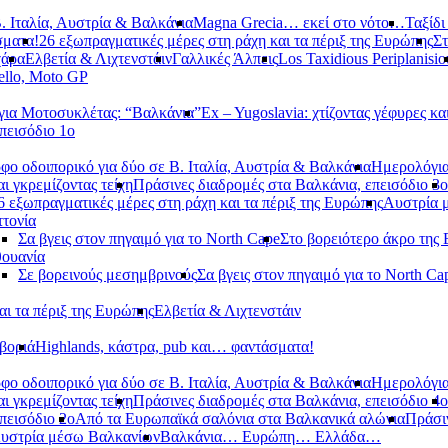
. Ιταλία, Αυστρία & Βαλκάνια
Magna Grecia… εκεί στο νότο…
Ταξίδι
σματα!
26 εξωπραγματικές μέρες στη ράχη και τα πέριξ της Ευρώπης
Στ
χάρα
Ελβετία & Λιχτενστάιν
Γαλλικές Άλπεις
Los Taxidious Periplanisio
llo, Moto GP
ια Μοτοσυκλέτας: “Βαλκάνια”
Ex – Yugoslavia: χτίζοντας γέφυρες κα
πεισόδιο 1ο
φο οδοιπορικό για δύο σε Β. Ιταλία, Αυστρία & Βαλκάνια
Ημερολόγια
αι γκρεμίζοντας τείχη
Πράσινες διαδρομές στα Βαλκάνια, επεισόδιο 3ο
6 εξωπραγματικές μέρες στη ράχη και τα πέριξ της Ευρώπης
Αυστρία 
τονία
Σα βγεις στον πηγαιμό για το North Cape
Στο βορειότερο άκρο της
θουανία
Σε βορεινούς μεσημβρινούς
Σα βγεις στον πηγαιμό για το North Ca
αι τα πέριξ της Ευρώπης
Ελβετία & Λιχτενστάιν
βοριά
Highlands, κάστρα, pub και… φαντάσματα!
φο οδοιπορικό για δύο σε Β. Ιταλία, Αυστρία & Βαλκάνια
Ημερολόγια
αι γκρεμίζοντας τείχη
Πράσινες διαδρομές στα Βαλκάνια, επεισόδιο 4ο
πεισόδιο 2ο
Από τα Ευρωπαϊκά σαλόνια στα Βαλκανικά αλώνια
Πράσιν
υστρία μέσω Βαλκανίων
Βαλκάνια… Ευρώπη… Ελλάδα…