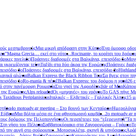
νούς μεσημβρινούς
Μια μικρή απόδραση στην Κύπρο
Ένα όμορφο οδοιπ
νια”
Magna Grecia… εκεί στο νότο…
Rocinante, το κορίτσι του δρόμο
ρικες πινελιές)
Πράσινες διαδρομές στα Βαλκάνια, επεισόδιο 5ο
Μονό
αι γκρεμίζοντας τείχη
Ταξίδι στα δύο άκρα της Ευρώπης
Πράσινες διαδ
πεισόδιο 3ο
Πράσινες διαδρομές στα Βαλκάνια, επεισόδιο 2ο
Highland
κανικά αλώνια
Balkan Express the Black Ribbon Tour
Σα βγεις στον πη
πεισόδιο 1ο
Ro-mania & πέριξ
Balkan Express: του δρόμου η χαρά
26 ε
ό στην πανέμορφη Ρουμανία
Στο νησί της Αφροδίτης
Isle of Man
Κάποι
ο της Ευρώπης
Alps reloaded
Οι «μηχανές» του χρόνου
Το GAS πήγε Mu
s Taxidious Periplanisious
Ιταλικές – Ελβετικές – Γαλλικές Άλπεις
15 μ
αστήρα
4ο motoadv.gr meeting – Στο βουνό των Κενταύρων
Ημερολόγια
 Εύβοια
Μια βόλτα μέσα σε ένα φθινοπωρινό καμβά…
2ο motoadv.gr 
τους δρόμους της Πελοποννήσου
Οι περιπέτειες του “εξερευνητή”
Τα π
η
Στη νήσο του Πέλοπα
Σαββατοκύριακο στα Ζαγοροχώρια – Γράμμο
Τα
πό την αυγή στο σούρουπο…
Μοτοσυκλέτα, σκηνή & υπνόσακος
Αράδ
κοπείο – Δάσος Ρούβα
Ζαγοροχώρια
Καταρράκτης του Αμπά
Αγιοφάρ