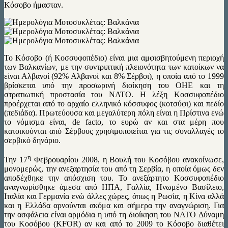
Κόσοβο ήμασταν.
Το Κόσοβο (ή Κοσσυφοπέδιο) είναι μια αμφισβητούμενη περιοχή
των Βαλκανίων, με την συντριπτική πλειονότητα των κατοίκων να
είναι Αλβανοί (92% Αλβανοί και 8% Σέρβοι), η οποία από το 1999
βρίσκεται υπό την προσωρινή διοίκηση του ΟΗΕ και τη
στρατιωτική προστασία του ΝΑΤΟ. Η λέξη Κοσσυφοπέδιο
προέρχεται από το αρχαίο ελληνικό κόσσυφος (κοτσύφι) και πεδίο
(πεδιάδα). Πρωτεύουσα και μεγαλύτερη πόλη είναι η Πρίστινα ενώ
το νόμισμα είναι, de facto, το ευρώ αν και στα μέρη που
κατοικούνται από Σέρβους χρησιμοποιείται για τις συναλλαγές το
σερβικό δηνάριο.
η
Την 17
Φεβρουαρίου 2008, η Βουλή του Κοσόβου ανακοίνωσε,
μονομερώς, την ανεξαρτησία του από τη Σερβία, η οποία όμως δεν
αποδέχθηκε την απόσχιση του. Το ανεξάρτητο Κοσσυφοπέδιο
αναγνωρίσθηκε άμεσα από ΗΠΑ, Γαλλία, Ηνωμένο Βασίλειο,
Ιταλία και Γερμανία ενώ άλλες χώρες, όπως η Ρωσία, η Κίνα αλλά
και η Ελλάδα αρνούνται ακόμα και σήμερα την αναγνώριση. Για
την ασφάλεια είναι αρμόδια η υπό τη διοίκηση του NATO Δύναμη
του Κοσόβου (KFOR) αν και από το 2009 το Κόσοβο διαθέτει