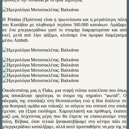
Η Pristina (Πρίστινα) είναι η πρωτεύουσα και η μεγαλύτερη πόλη
του Κοσόβου με πληθυσμό περίπου 500.000 κατοίκων. Αράξαμε
σε ένα μπεργκεράδικο γιατί το στομάχι διαμαρτυρόταν και από
εκεί, μετά από λίγο ψάξιμο, κλείσαμε ένα όμορφο διαμέρισμα
μέσω Ainbnb.
Οικοδεσπότης μας η Flaka, μια νεαρή ντόπια κοπελίτσα που όπως
μας αποκάλυψε αργότερα, το όνομα της σημαίνει “φωτιά”. Ο
αδερφός της σπούδαζε στη Θεσσαλονίκη ενώ η ίδια δούλευε σε
μια θεατρική ομάδα και νοίκιαζε το ισόγειο του σπιτιού στο οποίο
έμεναν, για έξτρα εισόδημα. Χαμογελαστή και πρόθυμη, έκατσε
μαζί μας δείχνοντας μέρη που θα έπρεπε να επισκεφτούμε στην
πόλη. Βέβαια, όταν τελικά ξανακατεβήκαμε στο κέντρο πάλι σε
μπεργκεράδικο καταλήξαμε, αλλά αυτό προσπαθήστε να μην της το