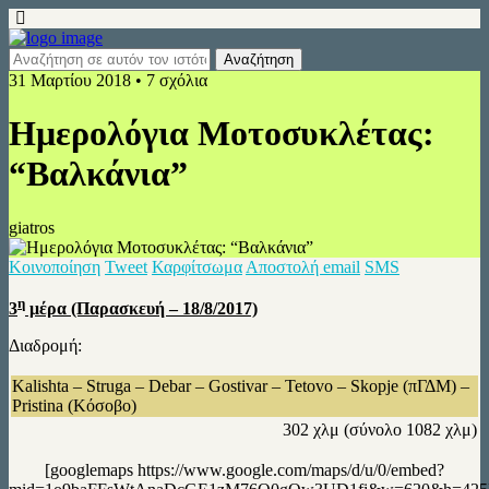
31 Μαρτίου 2018 • 7 σχόλια
Ημερολόγια Μοτοσυκλέτας:
“Βαλκάνια”
giatros
Κοινοποίηση
Tweet
Καρφίτσωμα
Αποστολή email
SMS
η
3
μέρα (Παρασκευή – 18/8/2017)
Διαδρομή:
Kalishta – Struga – Debar – Gostivar – Tetovo – Skopje (πΓΔΜ) –
Pristina (Κόσοβο)
302 χλμ (σύνολο 1082 χλμ)
[googlemaps https://www.google.com/maps/d/u/0/embed?