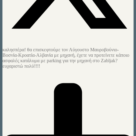
καλησπέρα! θα επισκεφτούμε τον Αύγουστο Μαυροβούνιο-
Βοσνία-Κροατία-Αλβανία με μηχανή, έχετε να προτείνετε κάποιο
ασφαλές κατάλυμα με parking για την μηχανή στο Zabljak?
ευχαριστώ πολύ!!!!