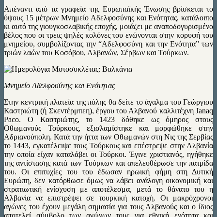
Απέναντι από τα γραφεία της Ευρωπαϊκής Ένωσης βρίσκεται το
ύψους 15 μέτρων Μνημείο Αδελφοσύνης και Ενότητας, κατάλοιπο
κι αυτό της γιουγκοσλαβικής εποχής, μοιάζει με αναποδογυρισμένο
βέλος που οι τρεις ψηλές κολόνες του ενώνονται στην κορυφή του
μνημείου, συμβολίζοντας την “Αδελφοσύνη και την Ενότητα” των
τριών λαών του Κοσόβου, Αλβανών, Σέρβων και Τούρκων.
Μνημείο Αδελφοσύνης και Ενότητας
Στην κεντρική πλατεία της πόλης θα δείτε το άγαλμα του Γεώργιου
Καστριώτη (ή Σκεντέρμπεη), έργου του Αλβανού καλλιτέχνη Janaq
Paco. Ο Καστριώτης, το 1423 δόθηκε ως όμηρος στους
Οθωμανούς Τούρκους, εξισλαμίστηκε και μορφώθηκε στην
Αδριανούπολη. Κατά την ήττα των Οθωμανών στη Νις της Σερβίας
το 1443, εγκατέλειψε τους Τούρκους και επέστρεψε στην Αλβανία
την οποία είχαν καταλάβει οι Τούρκοι. Έγινε χριστιανός, ηγήθηκε
της αντίστασης κατά των Τούρκων και απελευθέρωσε την πατρίδα
του. Οι επιτυχίες του του έδωσαν ηρωική φήμη στη Δυτική
Ευρώπη, δεν κατόρθωσε όμως να λάβει ανάλογη οικονομική και
στρατιωτική ενίσχυση με αποτέλεσμα, μετά το θάνατο του η
Αλβανία να επιστρέψει σε τουρκική κατοχή. Οι μακρόχρονοι
αγώνες του έχουν μεγάλη σημασία για τους Αλβανούς και ο ίδιος
αποτελεί σύμβολο των αγώνων τους για εθνική ενότητα και