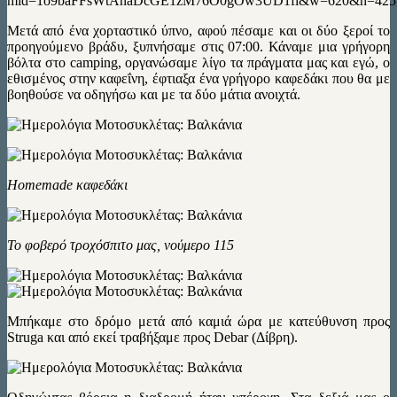
mid=1o9baFFsWtAnaDcGE1zM76O0gOw3UD1fi&w=620&h=425
Μετά από ένα χορταστικό ύπνο, αφού πέσαμε και οι δύο ξεροί το
προηγούμενο βράδυ, ξυπνήσαμε στις 07:00. Κάναμε μια γρήγορη
βόλτα στο camping, οργανώσαμε λίγο τα πράγματα μας και εγώ, ο
εθισμένος στην καφεΐνη, έφτιαξα ένα γρήγορο καφεδάκι που θα με
βοηθούσε να οδηγήσω και με τα δύο μάτια ανοιχτά.
Homemade καφεδάκι
Το φοβερό τροχόσπιτο μας, νούμερο 115
Μπήκαμε στο δρόμο μετά από καμιά ώρα με κατεύθυνση προς
Struga και από εκεί τραβήξαμε προς Debar (Δίβρη).