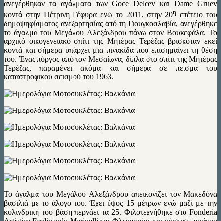
ανεγέρθηκαν τα αγάλματα των Goce Delcev και Dame Gruev
η
κοντά στην Πέτρινη Γέφυρα ενώ το 2011, στην 20
επέτειο του
δημοψηφίσματος ανεξαρτησίας από τη Γιουγκοσλαβία, ανεγέρθηκε
το άγαλμα του Μεγάλου Αλεξάνδρου πάνω στον Βουκεφάλα. Το
αρχικό οικογενειακό σπίτι της Μητέρας Τερέζας βρισκόταν εκεί
κοντά και σήμερα υπάρχει μια πινακίδα που επισημαίνει τη θέση
του. Ένας πύργος από τον Μεσαίωνα, δίπλα στο σπίτι της Μητέρας
Τερέζας, παραμένει ακόμα και σήμερα σε πείσμα του
καταστροφικού σεισμού του 1963.
Το άγαλμα του Μεγάλου Αλεξάνδρου απεικονίζει τον Μακεδόνα
βασιλιά με το άλογο του. Έχει ύψος 15 μέτρων ενώ μαζί με την
κυλινδρική του βάση περνάει τα 25. Φιλοτεχνήθηκε στο Fonderia
Artistica Ferdinando Marinelli της Φλωρεντίας και κόστισε περίπου