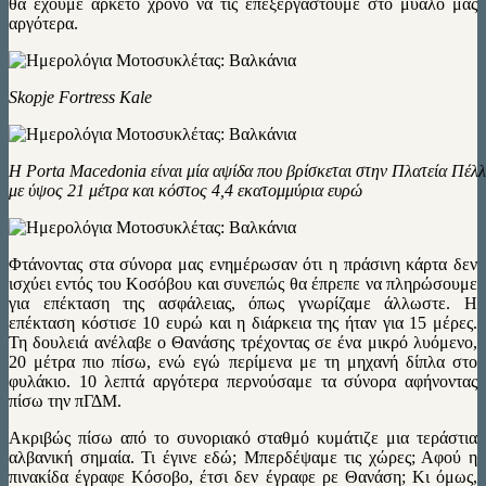
θα έχουμε αρκετό χρόνο να τις επεξεργαστούμε στο μυαλό μας
αργότερα.
Skopje Fortress Kale
Η Porta Macedonia είναι μία αψίδα που βρίσκεται στην Πλατεία Πέλλ
με ύψος 21 μέτρα και κόστος 4,4 εκατομμύρια ευρώ
Φτάνοντας στα σύνορα μας ενημέρωσαν ότι η πράσινη κάρτα δεν
ισχύει εντός του Κοσόβου και συνεπώς θα έπρεπε να πληρώσουμε
για επέκταση της ασφάλειας, όπως γνωρίζαμε άλλωστε. Η
επέκταση κόστισε 10 ευρώ και η διάρκεια της ήταν για 15 μέρες.
Τη δουλειά ανέλαβε ο Θανάσης τρέχοντας σε ένα μικρό λυόμενο,
20 μέτρα πιο πίσω, ενώ εγώ περίμενα με τη μηχανή δίπλα στο
φυλάκιο. 10 λεπτά αργότερα περνούσαμε τα σύνορα αφήνοντας
πίσω την πΓΔΜ.
Ακριβώς πίσω από το συνοριακό σταθμό κυμάτιζε μια τεράστια
αλβανική σημαία. Τι έγινε εδώ; Μπερδέψαμε τις χώρες; Αφού η
πινακίδα έγραφε Κόσοβο, έτσι δεν έγραφε ρε Θανάση; Κι όμως,