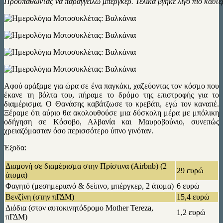
Προσπαθώντας να παραγγείλω μπέργκερ. Τελικά βγήκε λίγο πιο καυτε
Αφού αράξαμε για ώρα σε ένα παγκάκι, χαζεύοντας τον κόσμο που
έκανε τη βόλτα του, πήραμε το δρόμο της επιστροφής για το
διαμέρισμα. Ο Θανάσης καβάτζωσε το κρεβάτι, εγώ τον καναπέ.
Ξέραμε ότι αύριο θα ακολουθούσε μια δύσκολη μέρα με μπόλικη
οδήγηση σε Κόσοβο, Αλβανία και Μαυροβούνιο, συνεπώς
χρειαζόμασταν όσο περισσότερο ύπνο γινόταν.
Έξοδα:
Διαμονή σε διαμέρισμα στην Πρίστινα (Airbnb) (2
29 ευρώ
άτομα)
Φαγητό (μεσημεριανό & δείπνο, μπέργκερ, 2 άτομα)
6 ευρώ
Βενζίνη (στην πΓΔΜ)
15,4 ευρώ
Διόδια (στον αυτοκινητόδρομο Mother Tereza,
1,2 ευρώ
πΓΔΜ)