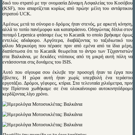
δικό του στρατό με την ονομασία Δύναμη Ασφαλείας του Κοσόβου
(KSF), που απαρτίζεται κυρίως από πρώην μέλη του αντάρτικου
στρατού UCK.
Αμέσως μετά τα σύνορα ο δρόμος ήταν στενός, με αρκετή κίνηση,
αλλά το τοπίο πανέμορφο και καταπράσινο. Οδηγώντας δίπλα στον
ποταμό Lepenica φτάσαμε έως το Kacanik το οποίο βρήκαμε όμως
εντελώς αδιάφορο. Αργότερα, διαβάζοντας το ταξιδιωτικό του
φίλου Μερκούρη που πέρασε πριν από εμένα από τα ίδια μέρη,
διαπίστωσα ότι το Kacanik θεωρείται το άντρο των Τζιχαντιστών
στα Βαλκάνια, με δεκάδες ντόπιους από τη μικρή αυτή πόλη να
εντάσσονται στις δυνάμεις του ISIS.
Αυτό που σίγουρα σου έκλεβε την προσοχή ήταν τα έργα που
έβλεπες. Η χώρα αυτή ήταν χωρίς υπερβολή ένα τεράστιο
εργοτάξιο. Δρόμοι, γέφυρες, κτίρια. Στα τελευταία χιλιόμετρα, πριν
την Πρίστινα χωθήκαμε σε ένα ολοκαίνουριο αυτοκινητόδρομο
κερδίζοντας λίγο χρόνο.
Προσέξτε την πινακίδα με τα όρια ταχύτητας