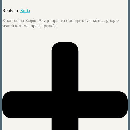
Reply to
Sofia
Καλησπέρα Σοφία! Δεν μπορώ να σου προτείνω κάτι… google
search και τσεκάρεις κριτικές.