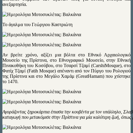
ανεξαρτησία.
Το άγαλμα του Γεώργιου Καστριώτη
Αν βρείτε χρόνο, αξίζει μια βόλτα στο Εθνικό Αρχαιολογικό
Μουσείο της Πρίστινα, στο Εθνογραφικό Μουσείο, στην Εθνική
Πινακοθήκη του Κοσόβου, στο Τσαρσί Τζαμί (CarshiMosque), στο
Φατίχ Τζαμί (Fatih Mosque) απέναντι από τον Πύργο του Ρολογιού
της Πρίστινα και στο Μεγάλο Χαμάμ (GreatHamam) που χτίστηκε
το 1470.
Αγοράζοντας ξηροκάρπια έπιασα την κουβέντα με τον υπάλληλο, Σλα
καταγωγή που μετακόμισε στην Πρίστινα για μία καλύτερη ζωή, όπως 