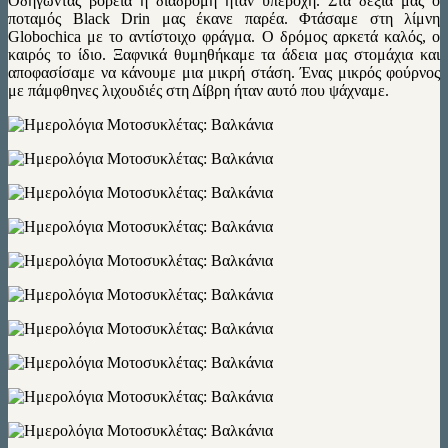
Οδηγώντας βόρεια η διαδρομή ήταν υπέροχη. Στα δεξιά μας ο
ποταμός Black Drin μας έκανε παρέα. Φτάσαμε στη λίμνη
Globochica με το αντίστοιχο φράγμα. Ο δρόμος αρκετά καλός, ο
καιρός το ίδιο. Ξαφνικά θυμηθήκαμε τα άδεια μας στομάχια και
αποφασίσαμε να κάνουμε μια μικρή στάση. Ένας μικρός φούρνος
με πάμφθηνες λιχουδιές στη Δίβρη ήταν αυτό που ψάχναμε.