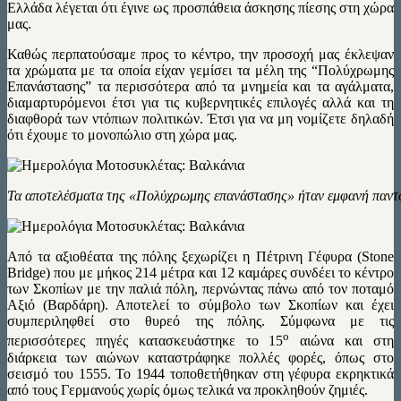
Ελλάδα λέγεται ότι έγινε ως προσπάθεια άσκησης πίεσης στη χώρα
μας.
Καθώς περπατούσαμε προς το κέντρο, την προσοχή μας έκλεψαν
τα χρώματα με τα οποία είχαν γεμίσει τα μέλη της “Πολύχρωμης
Επανάστασης” τα περισσότερα από τα μνημεία και τα αγάλματα,
διαμαρτυρόμενοι έτσι για τις κυβερνητικές επιλογές αλλά και τη
διαφθορά των ντόπιων πολιτικών. Έτσι για να μη νομίζετε δηλαδή
ότι έχουμε το μονοπώλιο στη χώρα μας.
Τα αποτελέσματα της «Πολύχρωμης επανάστασης» ήταν εμφανή παντ
Από τα αξιοθέατα της πόλης ξεχωρίζει η Πέτρινη Γέφυρα (Stone
Bridge) που με μήκος 214 μέτρα και 12 καμάρες συνδέει το κέντρο
των Σκοπίων με την παλιά πόλη, περνώντας πάνω από τον ποταμό
Αξιό (Βαρδάρη). Αποτελεί το σύμβολο των Σκοπίων και έχει
συμπεριληφθεί στο θυρεό της πόλης. Σύμφωνα με τις
ο
περισσότερες πηγές κατασκευάστηκε το 15
αιώνα και στη
διάρκεια των αιώνων καταστράφηκε πολλές φορές, όπως στο
σεισμό του 1555. Το 1944 τοποθετήθηκαν στη γέφυρα εκρηκτικά
από τους Γερμανούς χωρίς όμως τελικά να προκληθούν ζημιές.