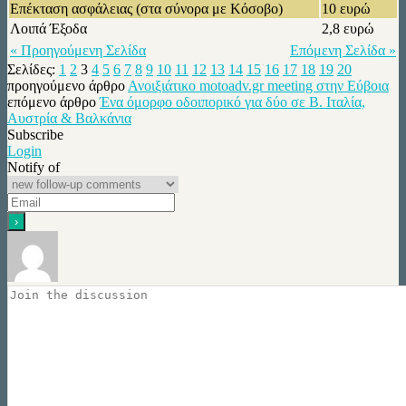
Επέκταση ασφάλειας (στα σύνορα με Κόσοβο)
10 ευρώ
Λοιπά Έξοδα
2,8 ευρώ
« Προηγούμενη Σελίδα
Επόμενη Σελίδα »
Σελίδες:
1
2
3
4
5
6
7
8
9
10
11
12
13
14
15
16
17
18
19
20
προηγούμενο άρθρο
Ανοιξιάτικο motoadv.gr meeting στην Εύβοια
επόμενο άρθρο
Ένα όμορφο οδοιπορικό για δύο σε Β. Ιταλία,
Αυστρία & Βαλκάνια
Subscribe
Login
Notify of