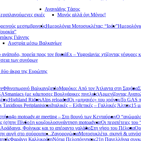
Ανανιάδης Tάσος
εριπλανούμενες σκιές
Μονός αλλά όχι Μόνος!
ορεινούς μεσημβρινούς
Ημερολόγια Μοτοσυκλέτας: “Ιράν”
Ημερολόγι
Τουρκία”
τάκης Γιάννης
Αυστρία μέσω Βαλκανίων
ανάποδο, πορεία προς τον βοριά
Ex – Yugoslavia: χτίζοντας γέφυρες κ
σεια των συνόρων
α δύο άκρα της Ευρώπης
re
Φθινοπωρινό Βαλκανιζατέρ
Μαρόκο: Από τον Άτλαντα στη Σαχάρα
Σ
ASmaniacs (με κάμποσες Βουλγάρικες πινελιές)
Αρμενίζοντας Ανατο
ίτης
Highland Riders
Alps reloaded
Οι «μηχανές» του χρόνου
Το GAS π
s Taxidious Periplanisious
Ιταλικές – Ελβετικές – Γαλλικές Άλπεις
15 μ
αστήρα
4ο motoadv.gr meeting – Στο βουνό των Κενταύρων
Ο “ανώμαλο
ς (σ)την Πίνδο
1η κουζουλοσυνάντηση motoadv.gr
Οι περιπέτειες του
η
Αράδαινα, Φοίνικας και το απέραντο γαλάζιο
Στη νήσο του Πέλοπα
Ορ
την αυγή στο σούρουπο…
Ζαγοροχώρια
Μοτοσυκλέτα, σκηνή & υπνόσ
πητής
Φαράγγι Καλλικράτη
Νότια Πελοπόννησος
21η Πανελλήνια συγκ