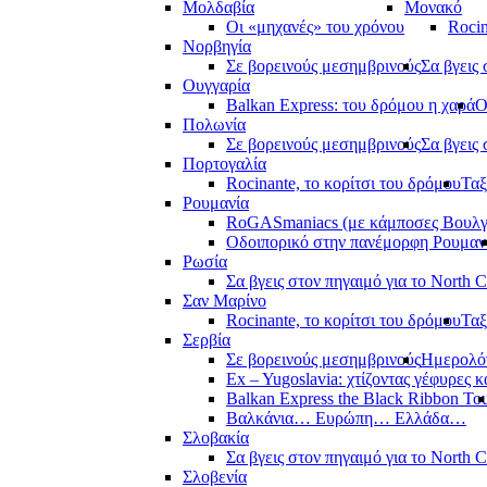
Μολδαβία
Μονακό
Οι «μηχανές» του χρόνου
Rocin
Νορβηγία
Σε βορεινούς μεσημβρινούς
Σα βγεις 
Ουγγαρία
Balkan Express: του δρόμου η χαρά
Ο
Πολωνία
Σε βορεινούς μεσημβρινούς
Σα βγεις 
Πορτογαλία
Rocinante, το κορίτσι του δρόμου
Ταξ
Ρουμανία
RoGASmaniacs (με κάμποσες Βουλγά
Οδοιπορικό στην πανέμορφη Ρουμαν
Ρωσία
Σα βγεις στον πηγαιμό για το North 
Σαν Μαρίνο
Rocinante, το κορίτσι του δρόμου
Ταξ
Σερβία
Σε βορεινούς μεσημβρινούς
Ημερολόγ
Ex – Yugoslavia: χτίζοντας γέφυρες κ
Balkan Express the Black Ribbon To
Βαλκάνια… Ευρώπη… Ελλάδα…
Σλοβακία
Σα βγεις στον πηγαιμό για το North 
Σλοβενία