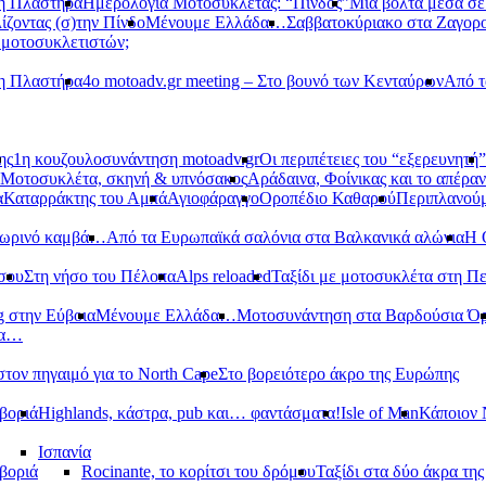
νη Πλαστήρα
Ημερολόγια Μοτοσυκλέτας: “Πίνδος”
Μια βόλτα μέσα σ
ίζοντας (σ)την Πίνδο
Μένουμε Ελλάδα…
Σαββατοκύριακο στα Ζαγορ
 μοτοσυκλετιστών;
νη Πλαστήρα
4ο motoadv.gr meeting – Στο βουνό των Κενταύρων
Από τ
ης
1η κουζουλοσυνάντηση motoadv.gr
Οι περιπέτειες του “εξερευνητή”
Μοτοσυκλέτα, σκηνή & υπνόσακος
Αράδαινα, Φοίνικας και το απέραν
α
Καταρράκτης του Αμπά
Αγιοφάραγγο
Οροπέδιο Καθαρού
Περιπλανούμ
οπωρινό καμβά…
Από τα Ευρωπαϊκά σαλόνια στα Βαλκανικά αλώνια
Η 
σου
Στη νήσο του Πέλοπα
Alps reloaded
Ταξίδι με μοτοσυκλέτα στη Π
g στην Εύβοια
Μένουμε Ελλάδα…
Μοτοσυνάντηση στα Βαρδούσια Ό
δα…
στον πηγαιμό για το North Cape
Στο βορειότερο άκρο της Ευρώπης
βοριά
Highlands, κάστρα, pub και… φαντάσματα!
Isle of Man
Κάποιον 
Ισπανία
βοριά
Rocinante, το κορίτσι του δρόμου
Ταξίδι στα δύο άκρα τη