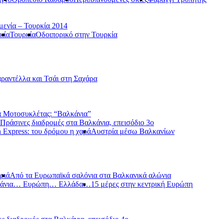
μενία – Τουρκία 2014
κία
Τουρκία
Οδοιπορικό στην Τουρκία
ραντέλλα και Τσάι στη Σαχάρα
 Μοτοσυκλέτας: “Βαλκάνια”
Πράσινες διαδρομές στα Βαλκάνια, επεισόδιο 3ο
 Express: του δρόμου η χαρά
Αυστρία μέσω Βαλκανίων
ριά
Από τα Ευρωπαϊκά σαλόνια στα Βαλκανικά αλώνια
κάνια… Ευρώπη… Ελλάδα…
15 μέρες στην κεντρική Ευρώπη