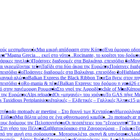
νούς μεσημβρινούς
Μια μικρή απόδραση στην Κύπρο
Ένα όμορφο οδοιπ
νια”
Magna Grecia… εκεί στο νότο…
Rocinante, το κορίτσι του δρόμο
ρικες πινελιές)
Πράσινες διαδρομές στα Βαλκάνια, επεισόδιο 5ο
Μονό
αι γκρεμίζοντας τείχη
Ταξίδι στα δύο άκρα της Ευρώπης
Πράσινες διαδ
πεισόδιο 3ο
Πράσινες διαδρομές στα Βαλκάνια, επεισόδιο 2ο
Highland
κανικά αλώνια
Balkan Express the Black Ribbon Tour
Σα βγεις στον πη
πεισόδιο 1ο
Ro-mania & πέριξ
Balkan Express: του δρόμου η χαρά
26 ε
ό στην πανέμορφη Ρουμανία
Στο νησί της Αφροδίτης
Isle of Man
Κάποι
ο της Ευρώπης
Alps reloaded
Οι «μηχανές» του χρόνου
Το GAS πήγε Mu
s Taxidious Periplanisious
Ιταλικές – Ελβετικές – Γαλλικές Άλπεις
15 μ
αστήρα
4ο motoadv.gr meeting – Στο βουνό των Κενταύρων
Ημερολόγια
 Εύβοια
Μια βόλτα μέσα σε ένα φθινοπωρινό καμβά…
2ο motoadv.gr 
τους δρόμους της Πελοποννήσου
Οι περιπέτειες του “εξερευνητή”
Τα π
η
Στη νήσο του Πέλοπα
Σαββατοκύριακο στα Ζαγοροχώρια – Γράμμο
Τα
πό την αυγή στο σούρουπο…
Μοτοσυκλέτα, σκηνή & υπνόσακος
Αράδ
κοπείο – Δάσος Ρούβα
Ζαγοροχώρια
Καταρράκτης του Αμπά
Αγιοφάρ