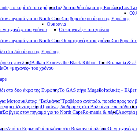
ante, το κορίτσι του δρόμου
Ταξίδι στα δύο άκρα της Ευρώπης
Los Tax
Ολλ
στον πηγαιμό για το North Cape
Στο βορειότερο άκρο της Ευρώπης
Ουκρανία
ι «μηχανές» του χρόνου
Οι «μηχανές» του χρόνου
στον πηγαιμό για το North Cape
Οι «μηχανές» του χρόνου
Στο βορειότ
ίδι στα δύο άκρα της Ευρώπης
ρικες πινελιές)
Balkan Express the Black Ribbon Tour
Ro-mania & πέ
ία
Οι «μηχανές» του χρόνου
Cape
ίδι στα δύο άκρα της Ευρώπης
Το GAS πήγε Mugello
Ιταλικές – Ελβετ
ια Μοτοσυκλέτας: “Βαλκάνια”
Τραβέρσο ανάποδο, πορεία προς τον 
αι γκρεμίζοντας τείχη
Πράσινες διαδρομές στα Βαλκάνια, επεισόδιο 2ο
ur
Σα βγεις στον πηγαιμό για το North Cape
Ro-mania & πέριξ
Αυστρία
Cape
Από τα Ευρωπαϊκά σαλόνια στα Βαλκανικά αλώνια
Οι «μηχανές» 