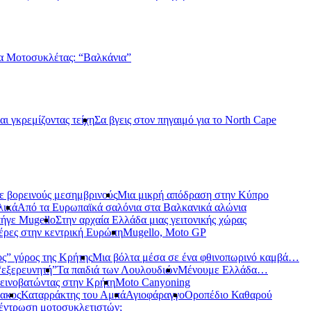
α Μοτοσυκλέτας: “Βαλκάνια”
αι γκρεμίζοντας τείχη
Σα βγεις στον πηγαιμό για το North Cape
ε βορεινούς μεσημβρινούς
Μια μικρή απόδραση στην Κύπρο
λικά
Από τα Ευρωπαϊκά σαλόνια στα Βαλκανικά αλώνια
ήγε Mugello
Στην αρχαία Ελλάδα μιας γειτονικής χώρας
έρες στην κεντρική Ευρώπη
Mugello, Moto GP
ς” γύρος της Κρήτης
Μια βόλτα μέσα σε ένα φθινοπωρινό καμβά…
 “εξερευνητή”
Τα παιδιά των Λουλουδιών
Μένουμε Ελλάδα…
εινοβατώντας στην Κρήτη
Moto Canyoning
ακος
Καταρράκτης του Αμπά
Αγιοφάραγγο
Οροπέδιο Καθαρού
έντρωση μοτοσυκλετιστών;