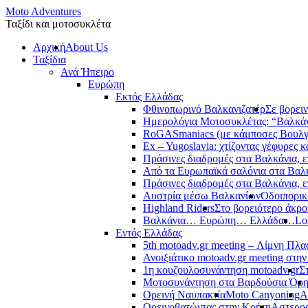
Moto Adventures
Ταξίδι και μοτοσυκλέτα
Αρχική
About Us
Ταξίδια
Ανά Ήπειρο
Ευρώπη
Εκτός Ελλάδας
Φθινοπωρινό Βαλκανιζατέρ
Σε βορει
Ημερολόγια Μοτοσυκλέτας: “Βαλκά
RoGASmaniacs (με κάμποσες Βουλγά
Ex – Yugoslavia: χτίζοντας γέφυρες κ
Πράσινες διαδρομές στα Βαλκάνια, ε
Από τα Ευρωπαϊκά σαλόνια στα Βαλ
Πράσινες διαδρομές στα Βαλκάνια, ε
Αυστρία μέσω Βαλκανίων
Οδοιπορικ
Highland Riders
Στο βορειότερο άκρ
Βαλκάνια… Ευρώπη… Ελλάδα…
Lo
Εντός Ελλάδας
5th motoadv.gr meeting – Λίμνη Πλ
Ανοιξιάτικο motoadv.gr meeting στην
1η κουζουλοσυνάντηση motoadv.gr
Σ
Μοτοσυνάντηση στα Βαρδούσια Όρ
Ορεινή Ναυπακτία
Moto Canyoning
Α
Ορεινοβατώντας στην Κρήτη
Αστεροσ