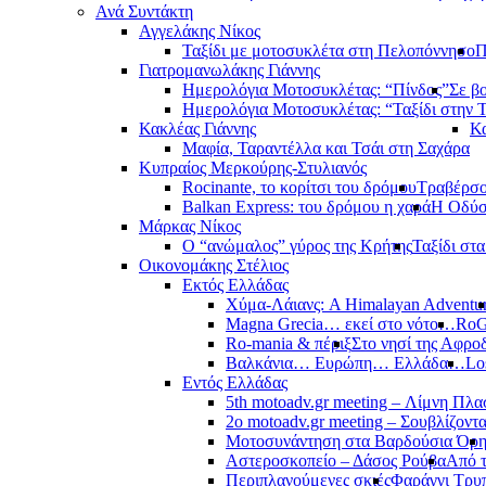
Ανά Συντάκτη
Αγγελάκης Νίκος
Ταξίδι με μοτοσυκλέτα στη Πελοπόννησο
Π
Γιατρομανωλάκης Γιάννης
Ημερολόγια Μοτοσυκλέτας: “Πίνδος”
Σε β
Ημερολόγια Μοτοσυκλέτας: “Ταξίδι στην 
Κακλέας Γιάννης
Κα
Μαφία, Ταραντέλλα και Τσάι στη Σαχάρα
Κυπραίος Μερκούρης-Στυλιανός
Rocinante, το κορίτσι του δρόμου
Τραβέρσο 
Balkan Express: του δρόμου η χαρά
Η Οδύσ
Μάρκας Νίκος
Ο “ανώμαλος” γύρος της Κρήτης
Ταξίδι στ
Οικονομάκης Στέλιος
Εκτός Ελλάδας
Χύμα-Λάιανς: A Himalayan Adventu
Magna Grecia… εκεί στο νότο…
RoG
Ro-mania & πέριξ
Στο νησί της Αφροδ
Βαλκάνια… Ευρώπη… Ελλάδα…
Lo
Εντός Ελλάδας
5th motoadv.gr meeting – Λίμνη Πλ
2ο motoadv.gr meeting – Σουβλίζοντα
Μοτοσυνάντηση στα Βαρδούσια Όρ
Αστεροσκοπείο – Δάσος Ρούβα
Από 
Περιπλανούμενες σκιές
Φαράγγι Τρυ