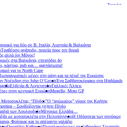
ορικό για δύο σε Β. Ιταλία, Αυστρία & Βαλκάνια
υ
Τραβέρσο ανάποδο, πορεία προς τον βοριά
ς αλλά όχι Μόνος!
ρομές στα Βαλκάνια, επεισόδιο 4ο
s, κάστρα, pub και… φαντάσματα!
γαιμό για το North Cape
ξωπραγματικές μέρες στη ράχη και τα πέριξ της Ευρώπης
ον Νοέμβρη στο John O’Groats
Ένα Σαββατοκύριακο στα Highlands
gello
Ελβετία & Λιχτενστάιν
Γαλλικές Άλπεις
έρες στην κεντρική Ευρώπη
Mugello, Moto GP
 Μοτοσυκλέτας: “Πίνδος”
Ο “ανώμαλος” γύρος της Κρήτης
meeting – Σουβλίζοντας (σ)την Πίνδο
αιδιά των Λουλουδιών
Μένουμε Ελλάδα…
ξίδι με μοτοσυκλέτα στη Πελοπόννησο
Η Οδύσσεια των συνόρων
αινα, Φοίνικας και το απέραντο γαλάζιο
αγγο
Οροπέδιο Καθαρού
Περιπλανούμενες σκιές
Φαράγγι Τρυπητής