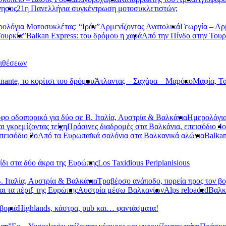
νησος
21η Πανελλήνια συγκέντρωση μοτοσυκλετιστών;
ολόγια Μοτοσυκλέτας: “Ιράν”
Αρμενίζοντας Ανατολικά
Γεωργία – Αρ
Τουρκία”
Balkan Express: του δρόμου η χαρά
Από την Πίνδο στην Τουρ
τιθέσεων
nante, το κορίτσι του δρόμου
Άτλαντας – Σαχάρα – Μαρόκο
Μαφία, Τα
φο οδοιπορικό για δύο σε Β. Ιταλία, Αυστρία & Βαλκάνια
Ημερολόγια
αι γκρεμίζοντας τείχη
Πράσινες διαδρομές στα Βαλκάνια, επεισόδιο 4ο
πεισόδιο 2ο
Από τα Ευρωπαϊκά σαλόνια στα Βαλκανικά αλώνια
Balkan
ίδι στα δύο άκρα της Ευρώπης
Los Taxidious Periplanisious
. Ιταλία, Αυστρία & Βαλκάνια
Τραβέρσο ανάποδο, πορεία προς τον βο
αι τα πέριξ της Ευρώπης
Αυστρία μέσω Βαλκανίων
Alps reloaded
Βαλ
βοριά
Highlands, κάστρα, pub και… φαντάσματα!