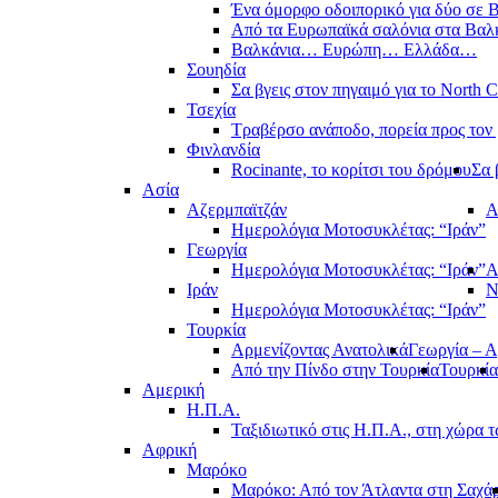
Ένα όμορφο οδοιπορικό για δύο σε Β
Από τα Ευρωπαϊκά σαλόνια στα Βαλ
Βαλκάνια… Ευρώπη… Ελλάδα…
Σουηδία
Σα βγεις στον πηγαιμό για το North 
Τσεχία
Τραβέρσο ανάποδο, πορεία προς τον 
Φινλανδία
Rocinante, το κορίτσι του δρόμου
Σα 
Ασία
Αζερμπαϊτζάν
Α
Ημερολόγια Μοτοσυκλέτας: “Ιράν”
Γεωργία
Ημερολόγια Μοτοσυκλέτας: “Ιράν”
Α
Ιράν
Ν
Ημερολόγια Μοτοσυκλέτας: “Ιράν”
Τουρκία
Αρμενίζοντας Ανατολικά
Γεωργία – Α
Από την Πίνδο στην Τουρκία
Τουρκία
Αμερική
Η.Π.Α.
Ταξιδιωτικό στις Η.Π.Α., στη χώρα 
Αφρική
Μαρόκο
Μαρόκο: Από τον Άτλαντα στη Σαχά