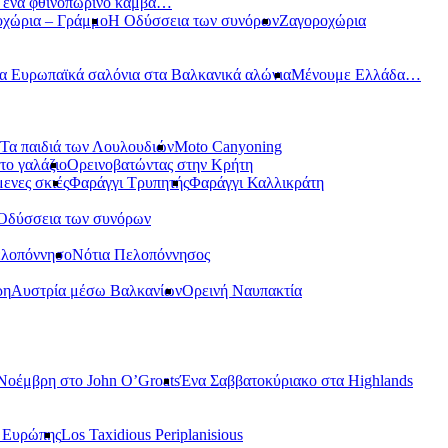
ε ένα φθινοπωρινό καμβά…
οχώρια – Γράμμο
Η Οδύσσεια των συνόρων
Ζαγοροχώρια
α Ευρωπαϊκά σαλόνια στα Βαλκανικά αλώνια
Μένουμε Ελλάδα…
Τα παιδιά των Λουλουδιών
Moto Canyoning
το γαλάζιο
Ορεινοβατώντας στην Κρήτη
ενες σκιές
Φαράγγι Τρυπητής
Φαράγγι Καλλικράτη
Οδύσσεια των συνόρων
ελοπόννησο
Νότια Πελοπόννησος
ρη
Αυστρία μέσω Βαλκανίων
Ορεινή Ναυπακτία
Νοέμβρη στο John O’Groats
Ένα Σαββατοκύριακο στα Highlands
ς Ευρώπης
Los Taxidious Periplanisious