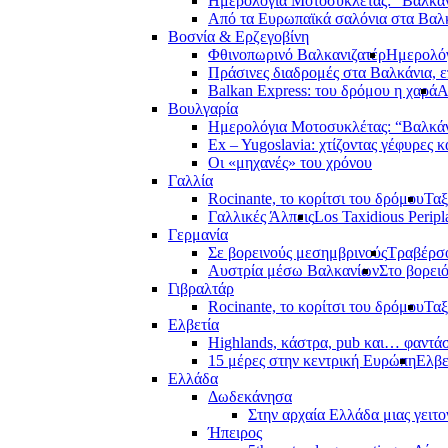
Ημερολόγια Μοτοσυκλέτας: “Βαλκά
Από τα Ευρωπαϊκά σαλόνια στα Βαλ
Βοσνία & Ερζεγοβίνη
Φθινοπωρινό Βαλκανιζατέρ
Ημερολόγ
Πράσινες διαδρομές στα Βαλκάνια, ε
Balkan Express: του δρόμου η χαρά
Α
Βουλγαρία
Ημερολόγια Μοτοσυκλέτας: “Βαλκά
Ex – Yugoslavia: χτίζοντας γέφυρες κ
Οι «μηχανές» του χρόνου
Γαλλία
Rocinante, το κορίτσι του δρόμου
Ταξ
Γαλλικές Άλπεις
Los Taxidious Peripl
Γερμανία
Σε βορεινούς μεσημβρινούς
Τραβέρσο
Αυστρία μέσω Βαλκανίων
Στο βορει
Γιβραλτάρ
Rocinante, το κορίτσι του δρόμου
Ταξ
Ελβετία
Highlands, κάστρα, pub και… φαντά
15 μέρες στην κεντρική Ευρώπη
Ελβε
Ελλάδα
Δωδεκάνησα
Στην αρχαία Ελλάδα μιας γειτο
Ήπειρος