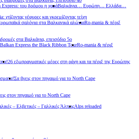
ς διαδρομές στα Βαλκάνια, επεισόδιο 4ο
 Express: του δρόμου η χαρά
Βαλκάνια… Ευρώπη… Ελλάδα…
a: χτίζοντας γέφυρες και γκρεμίζοντας τείχη
Ευρωπαϊκά σαλόνια στα Βαλκανικά αλώνια
Ro-mania & πέριξ
αδρομές στα Βαλκάνια, επεισόδιο 5ο
Balkan Express the Black Ribbon Tour
Ro-mania & πέριξ
ατα!
26 εξωπραγματικές μέρες στη ράχη και τα πέριξ της Ευρώπης
άσματα!
Σα βγεις στον πηγαιμό για το North Cape
εις στον πηγαιμό για το North Cape
αλικές – Ελβετικές – Γαλλικές Άλπεις
Alps reloaded