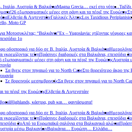
. Ιταλία, Αυστρία & Βαλκάνια
Magna Grecia… εκεί στο νότο…
Ταξίδι
σματα!
26 εξωπραγματικές μέρες στη ράχη και τα πέριξ της Ευρώπης
Στ
χάρα
Ελβετία & Λιχτενστάιν
Γαλλικές Άλπεις
Los Taxidious Periplanisio
llo, Moto GP
ια Μοτοσυκλέτας: “Βαλκάνια”
Ex – Yugoslavia: χτίζοντας γέφυρες κα
πεισόδιο 1ο
φο οδοιπορικό για δύο σε Β. Ιταλία, Αυστρία & Βαλκάνια
Ημερολόγια
αι γκρεμίζοντας τείχη
Πράσινες διαδρομές στα Βαλκάνια, επεισόδιο 3ο
6 εξωπραγματικές μέρες στη ράχη και τα πέριξ της Ευρώπης
Αυστρία 
τονία
Σα βγεις στον πηγαιμό για το North Cape
Στο βορειότερο άκρο της
θουανία
Σε βορεινούς μεσημβρινούς
Σα βγεις στον πηγαιμό για το North Ca
αι τα πέριξ της Ευρώπης
Ελβετία & Λιχτενστάιν
βοριά
Highlands, κάστρα, pub και… φαντάσματα!
φο οδοιπορικό για δύο σε Β. Ιταλία, Αυστρία & Βαλκάνια
Ημερολόγια
αι γκρεμίζοντας τείχη
Πράσινες διαδρομές στα Βαλκάνια, επεισόδιο 4ο
πεισόδιο 2ο
Από τα Ευρωπαϊκά σαλόνια στα Βαλκανικά αλώνια
Πράσιν
υστρία μέσω Βαλκανίων
Βαλκάνια… Ευρώπη… Ελλάδα…