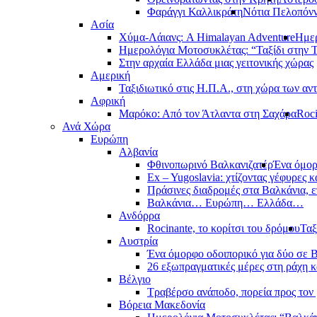
Φαράγγι Καλλικράτη
Νότια Πελοπόν
Ασία
Χύμα-Λάιανς: A Himalayan Adventure
Ημερ
Ημερολόγια Μοτοσυκλέτας: “Ταξίδι στην 
Στην αρχαία Ελλάδα μιας γειτονικής χώρας
Αμερική
Ταξιδιωτικό στις Η.Π.Α., στη χώρα των αν
Αφρική
Μαρόκο: Από τον Άτλαντα στη Σαχάρα
Roci
Ανά Χώρα
Ευρώπη
Αλβανία
Φθινοπωρινό Βαλκανιζατέρ
Ένα όμορ
Ex – Yugoslavia: χτίζοντας γέφυρες κ
Πράσινες διαδρομές στα Βαλκάνια, ε
Βαλκάνια… Ευρώπη… Ελλάδα…
Ανδόρρα
Rocinante, το κορίτσι του δρόμου
Ταξ
Αυστρία
Ένα όμορφο οδοιπορικό για δύο σε Β
26 εξωπραγματικές μέρες στη ράχη κ
Βέλγιο
Τραβέρσο ανάποδο, πορεία προς τον 
Βόρεια Μακεδονία