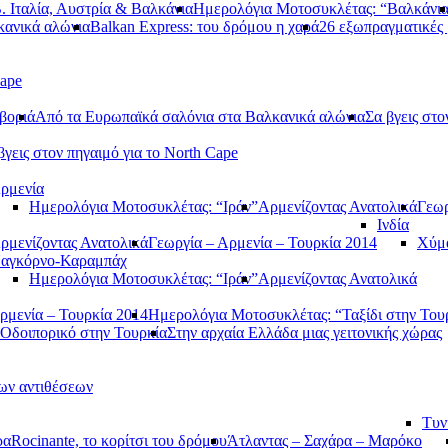
. Ιταλία, Αυστρία & Βαλκάνια
Ημερολόγια Μοτοσυκλέτας: “Βαλκάνι
κανικά αλώνια
Balkan Express: του δρόμου η χαρά
26 εξωπραγματικές 
Cape
βοριά
Από τα Ευρωπαϊκά σαλόνια στα Βαλκανικά αλώνια
Σα βγεις στο
βγεις στον πηγαιμό για το North Cape
ρμενία
Ημερολόγια Μοτοσυκλέτας: “Ιράν”
Αρμενίζοντας Ανατολικά
Γεωρ
Ινδία
ρμενίζοντας Ανατολικά
Γεωργία – Αρμενία – Τουρκία 2014
Χύμα
αγκόρνο-Καραμπάχ
Ημερολόγια Μοτοσυκλέτας: “Ιράν”
Αρμενίζοντας Ανατολικά
ρμενία – Τουρκία 2014
Ημερολόγια Μοτοσυκλέτας: “Ταξίδι στην Του
Οδοιπορικό στην Τουρκία
Στην αρχαία Ελλάδα μιας γειτονικής χώρας
των αντιθέσεων
Τυν
ρα
Rocinante, το κορίτσι του δρόμου
Άτλαντας – Σαχάρα – Μαρόκο