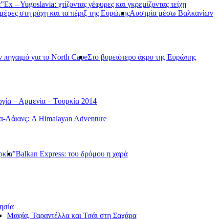
α”
Ex – Yugoslavia: χτίζοντας γέφυρες και γκρεμίζοντας τείχη
μέρες στη ράχη και τα πέριξ της Ευρώπης
Αυστρία μέσω Βαλκανίων
ν πηγαιμό για το North Cape
Στο βορειότερο άκρο της Ευρώπης
γία – Αρμενία – Τουρκία 2014
-Λάιανς: A Himalayan Adventure
ρκία”
Balkan Express: του δρόμου η χαρά
ησία
Μαφία, Ταραντέλλα και Τσάι στη Σαχάρα