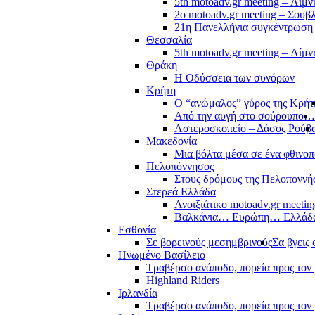
5th motoadv.gr meeting – Λίμ
2ο motoadv.gr meeting – Σουβλ
21η Πανελλήνια συγκέντρωση
Θεσσαλία
5th motoadv.gr meeting – Λίμ
Θράκη
Η Οδύσσεια των συνόρων
Κρήτη
Ο “ανώμαλος” γύρος της Κρήτ
Από την αυγή στο σούρουπο…
Αστεροσκοπείο – Δάσος Ρούβ
Μακεδονία
Μια βόλτα μέσα σε ένα φθιν
Πελοπόννησος
Στους δρόμους της Πελοποννή
Στερεά Ελλάδα
Ανοιξιάτικο motoadv.gr meetin
Βαλκάνια… Ευρώπη… Ελλά
Εσθονία
Σε βορεινούς μεσημβρινούς
Σα βγεις 
Ηνωμένο Βασίλειο
Τραβέρσο ανάποδο, πορεία προς τον 
Highland Riders
Ιρλανδία
Τραβέρσο ανάποδο, πορεία προς τον 