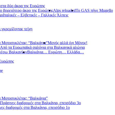
 στα δύο άκρα της Ευρώπης
ο βορειότερο άκρο της Ευρώπης
Alps reloaded
Το GAS πήγε Mugello
us
Ιταλικές – Ελβετικές – Γαλλικές Άλπεις
ι γκρεμίζοντας τείχη
 Μοτοσυκλέτας: “Βαλκάνια”
Μονός αλλά όχι Μόνος!
Από τα Ευρωπαϊκά σαλόνια στα Βαλκανικά αλώνια
μέσω Βαλκανίων
Βαλκάνια… Ευρώπη… Ελλάδα…
 Ευρώπης
pe
 Μοτοσυκλέτας: “Βαλκάνια”
Πράσινες διαδρομές στα Βαλκάνια, επεισόδιο 3ο
ες διαδρομές στα Βαλκάνια, επεισόδιο 1ο