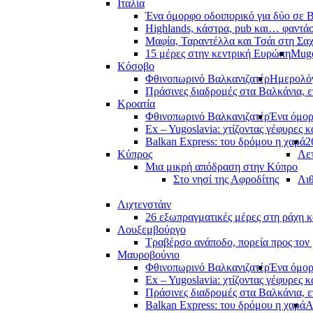
Ιταλία
Ένα όμορφο οδοιπορικό για δύο σε Β
Highlands, κάστρα, pub και… φαντά
Μαφία, Ταραντέλλα και Τσάι στη Σα
15 μέρες στην κεντρική Ευρώπη
Muge
Κόσοβο
Φθινοπωρινό Βαλκανιζατέρ
Ημερολόγ
Πράσινες διαδρομές στα Βαλκάνια, ε
Κροατία
Φθινοπωρινό Βαλκανιζατέρ
Ένα όμορ
Ex – Yugoslavia: χτίζοντας γέφυρες κ
Balkan Express: του δρόμου η χαρά
2
Κύπρος
Λετ
Μια μικρή απόδραση στην Κύπρο
Στο νησί της Αφροδίτης
Λι
Λιχτενστάιν
26 εξωπραγματικές μέρες στη ράχη κ
Λουξεμβούργο
Τραβέρσο ανάποδο, πορεία προς τον 
Μαυροβούνιο
Φθινοπωρινό Βαλκανιζατέρ
Ένα όμορ
Ex – Yugoslavia: χτίζοντας γέφυρες κ
Πράσινες διαδρομές στα Βαλκάνια, ε
Balkan Express: του δρόμου η χαρά
Α