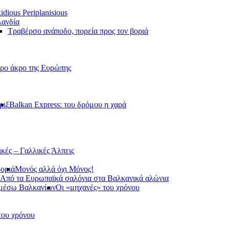
idious Periplanisious
ανδία
Τραβέρσο ανάποδο, πορεία προς τον βοριά
ερο άκρο της Ευρώπης
ριξ
Balkan Express: του δρόμου η χαρά
ικές – Γαλλικές Άλπεις
βοριά
Μονός αλλά όχι Μόνος!
Από τα Ευρωπαϊκά σαλόνια στα Βαλκανικά αλώνια
 μέσω Βαλκανίων
Οι «μηχανές» του χρόνου
του χρόνου