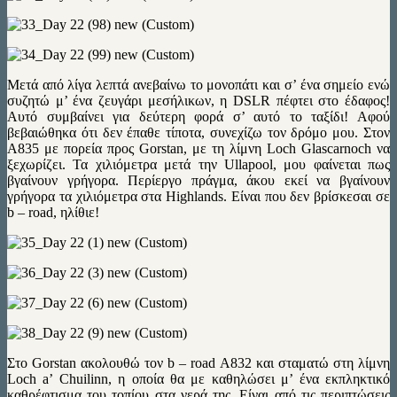
Μετά από λίγα λεπτά ανεβαίνω το μονοπάτι και σ’ ένα σημείο ενώ
συζητώ μ’ ένα ζευγάρι μεσήλικων, η DSLR πέφτει στο έδαφος!
Αυτό συμβαίνει για δεύτερη φορά σ’ αυτό το ταξίδι! Αφού
βεβαιώθηκα ότι δεν έπαθε τίποτα, συνεχίζω τον δρόμο μου. Στον
Α835 με πορεία προς Gorstan, με τη λίμνη Loch Glascarnoch να
ξεχωρίζει. Τα χιλιόμετρα μετά την Ullapool, μου φαίνεται πως
βγαίνουν γρήγορα. Περίεργο πράγμα, άκου εκεί να βγαίνουν
γρήγορα τα χιλιόμετρα στα Highlands. Είναι που δεν βρίσκεσαι σε
b – road, ηλίθιε!
Στο Gorstan ακολουθώ τον b – road Α832 και σταματώ στη λίμνη
Loch a’ Chuilinn, η οποία θα με καθηλώσει μ’ ένα εκπληκτικό
καθρέφτισμα του τοπίου στα νερά της. Eίναι από τις περιπτώσεις