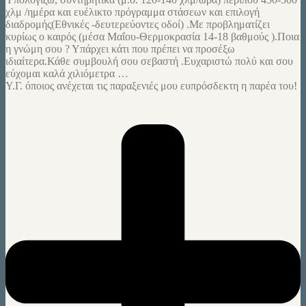
χλμ /ημέρα και ευέλικτο πρόγραμμα στάσεων και επιλογή
διαδρομής(Εθνικές -δευτερεύοντες οδοί) .Με προβληματίζει
κυρίως ο καιρός (μέσα Μαΐου-Θερμοκρασία 14-18 βαθμούς ).Ποια
η γνώμη σου ? Υπάρχει κάτι που πρέπει να προσέξω
ιδιαίτερα.Κάθε συμβουλή σου σεβαστή .Ευχαριστώ πολύ και σου
εύχομαι καλά χιλιόμετρα …
Υ.Γ. όποιος ανέχεται τις παραξενιές μου ευπρόσδεκτη η παρέα του!