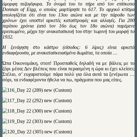
όμορφη πεζογέφυρα. Το όνομά του το πήρε από τον επίσκοπο
Donnan of Eigg, ο οποίος μαρτύρησε το 617. Το αρχικό κτίσμα
υπολογίζεται ότι είναι του 13ου αιώνα και με την πάροδο των
χρόνων έχει υποστεί αρκετές καταστροφές και αλλαγές. Για 200
περίπου χρόνια (από τον 16ο έως τον 18ο αιώνα) παρέμενε
ερειπωμένο, μέχρι την ανακατασκευή του στην τωρινή του μορφή το
1932.
Η ξενάγηση στο κάστρο (είσοδος: 6 λίρες) είναι αρκετά
ενδιαφέρουσα, με ανακατασκευασμένα δωμάτια, τα οποία …
Ώπα Οικονομάκη, στοπ! Προσπαθείς δηλαδή να με βάλεις με το
ζόρι μέσα; Δεν βλέπεις που είναι περασμένη η ώρα κι έχει κλείσει;
Στέλιο, σ’ ευχαριστούμε πάρα πολύ για όλα αυτά τα ξενέρωτα …
σόρι, τα ενδιαφέροντα ήθελα να πω, πράγματα που μας είπες.