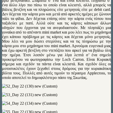
βρω βενζινάδικο. Σταματώ σ’ ένα και είναι κλειστό. Πηγαίνω σ’
ένα άλλο λίγο πιο πίσω το οποίο είναι κλειστό, αλλά μπορείς να
βάλεις βενζίνη και να πληρώσεις είτε μετρητοίς είτε με debit card.
Δεν δέχεται την κάρτα μου και μετά από αρκετές ημέρες με ζώνουν
πάλι τα φίδια. Δεν δέχεται επίσης ούτε την κάρτα ενός τύπου που
ταξιδεύει με παπί. Αλλά ούτε και τις κάρτες κάποιων άλλων
οδηγών που έρχονται για να ανεφοδιαστούν. Με πλησιάζει μια
γυναίκα από το απέναντι mini market και μου λέει πως το μηχάνημα
έχει κάποιο πρόβλημα με τις κάρτες και δέχεται μόνο μετρητοίς.
Μου λέει να μου δώσει στερλίνες και να τις πληρώσω με την
κάρτα μου στο μηχάνημα του mini market. Aρνούμαι ευγενικά μιας
και έχω αρκετή βενζίνη στο ντεπόζιτο που αρκεί για να βγάλω όλη
την ημέρα. Έτσι λοιπόν μένω για λίγα λεπτά σ’ ένα σημείο
προκειμένου να φωτογραφίσω την Loch Carron. Είναι Κυριακή
σήμερα και σχεδόν τα πάντα είναι κλειστά. Και σχεδόν όλες οι
μοτοσυκλέτες έχουν ξεχυθεί στους δρόμους για την κυριακάτικη
βόλτα τους. Πολλές από αυτές τιμούν το πέρασμα Applecross, το
οποίο αποτελεί το δημοφιλέστερο πάσο της Σκωτίας.