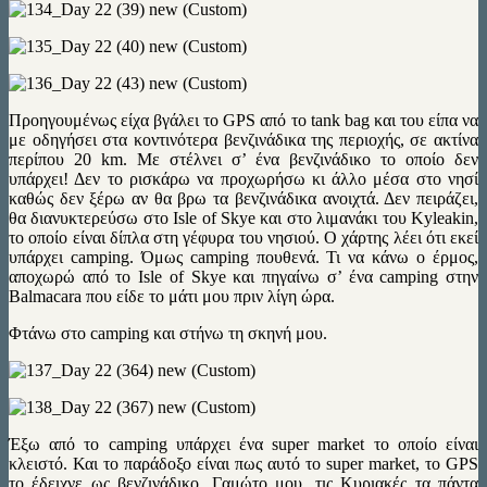
Προηγουμένως είχα βγάλει το GPS από το tank bag και του είπα να
με οδηγήσει στα κοντινότερα βενζινάδικα της περιοχής, σε ακτίνα
περίπου 20 km. Με στέλνει σ’ ένα βενζινάδικο το οποίο δεν
υπάρχει! Δεν το ρισκάρω να προχωρήσω κι άλλο μέσα στο νησί
καθώς δεν ξέρω αν θα βρω τα βενζινάδικα ανοιχτά. Δεν πειράζει,
θα διανυκτερεύσω στο Isle of Skye και στο λιμανάκι του Kyleakin,
το οποίο είναι δίπλα στη γέφυρα του νησιού. Ο χάρτης λέει ότι εκεί
υπάρχει camping. Όμως camping πουθενά. Τι να κάνω ο έρμος,
αποχωρώ από το Isle of Skye και πηγαίνω σ’ ένα camping στην
Balmacara που είδε το μάτι μου πριν λίγη ώρα.
Φτάνω στο camping και στήνω τη σκηνή μου.
Έξω από το camping υπάρχει ένα super market το οποίο είναι
κλειστό. Και το παράδοξο είναι πως αυτό το super market, το GPS
το έδειχνε ως βενζινάδικο. Γαμώτο μου, τις Κυριακές τα πάντα