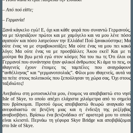
– Από πού είστε;
– Γερμανία!
Ξανά κάγκελο εγώ! Ε, όχι και κάθε φορά που συναντώ Γερμανούς,
να με πλησιάζουν πρώτοι και με χαμόγελο και να μου λένε πόσο
αγαπούν και πόσο λατρεύουν την Ελλάδα! Πού ξανακούστηκε; Μα
ούτε ένας να με στραβοκοιτάξει; Μα ούτε ένας να μου πει κακό
λόγο; Mα ούτε ένας να με προσβάλλει; Άκου εκεί! Και με τι
μούτρα θα βγω μετά εγώ στον κόσμο; Να του πω τι; Ότι όλοι οι
Γερμανοί που συνάντησα ήταν φιλικοί άνθρωποι; Κι άμα το πεις, οι
ιθαγενείς έχουν έτοιμες τις ταμπέλες που αναγράφουν
“ανθέλληνας” και “γερμανοτσολιάς”. Φίλοι μου ιθαγενείς, αυτά να
τα πείτε στους πολιτικούς που ξεπούλησαν τη χώρα σας. Όχι στους
ταξιδιώτες!
Ανεβαίνω στη μοτοσυκλέτα μου, έτοιμος να αποβιβαστώ στο νησί
Isle of Skye, το οποίο απέχει ελάχιστα χιλιόμετρα από το σημείο
που βρίσκομαι. Προτού όμως αποβιβαστώ θεωρώ αναγκαίο να
ανεφοδιαστώ σε βενζίνη μιας και η ένδειξη της ρεζέρβας
αναβοσβήνει. Βρίσκω ένα βενζινάδικο στ’ αριστερά μου το οποίο
είναι κλειστό. Περνάω τη γέφυρα Skye Bridge και αποβιβάζομαι
στο Isle of Skye.