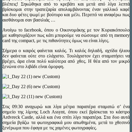
βλέπεις! Σηκώθηκα από το κρεβάτι και μετά από λίγα λεπτά
βρίσκομαι στην τραπεζαρία απολαμβάνοντας έναν γαλλικό καφέ
και δυο φέτες ψωμί με βούτυρο και μέλι. Περιττό να αναφέρω πως
αισθάνομαι σαν βασιλιάς …
Ανοίγω το facebook, όπου ο Οικονομάκης με τον Κυριακόπουλο
με καθησυχάζουν πως κάτι μπορούμε να σώσουμε από τη memory
card της compact, με τις πιθανότητες όμως να είναι λίγες.
Σήμερα ο καιρός φαίνεται καλός. Τι καλός δηλαδή, αχτίδα ήλιου
δεν φαίνεται ούτε στο ελάχιστο. Τουλάχιστον έχει σταματήσει να
βρέχει, άρα είναι πολύ καλύτερα από χθες. Η θέα από τον μικρό
ξενώνα στο λιβάδι είναι όμορφη.
Στις 09:30 αναχωρώ και λίγα μέτρα παραπέρα σταματώ σ’ ένα
σημείο της λίμνης Loch Assynt, όπου εκεί βρίσκεται το κάστρο
Ardvreck Castle, αλλά και ένα σπίτι λίγο παραπέρα. Στα δυο αυτά
σημεία βγάζω τα φωτογραφικά μου απωθημένα, μετά το χθεσινό
ξενέρωμα που έφαγα με τις χαμένες φωτογραφίες.