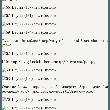
Ένα μονότοξο καλοπελεκημένο γεφύρι με ταξιδεύει πίσω στον
χρόνο.
Η θέα της λίμνης Loch Kishorn από ψηλά είναι πανέμορφη.
Όσο ανεβαίνω υψόμετρο, οι βουνοκορφές δημιουργούν ένα
συναρπαστικό σκηνικό. Ένας ποταμός ελίσσεται σαν όφις.