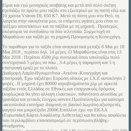
Είμαι και εγώ μοναχικός αναβάτης και μετά από πολύ σκέψη
σχεδιάζω το πρώτο μου ταξίδι στο εξωτερικό με τη πιστή εδώ και
10 χρόνια Vstrom DL 650 Κ7. Μετά τη πίστη μου στο Θεό, τη
λατρεία στην οικογένεια μου, οι επόμενες αγάπες μου είναι το
τρέξιμο αποστάσεων και τα ταξίδια με τη μηχανή . Προσεχώς
σκέφτομαι να συνδυάσω τα δύο τελευταία. Συμμετοχή σε
Μαραθώνιο και ταξίδι με τη μηχανή.Προορισμός η Κοπεγχάγη.
Το παράθυρο για το ταξίδι είναι αναγκαστικά μεταξύ 6 Μαι με 18
Μαι 2018 , περίπου δηλ. 14 μέρες .Ο Μαραθώνιος είναι στις 13
Μαι 2018 . Περίπου 4500 χλμ συνολικά όπου υπολογίζω πολύ
συντηρητικά 5 μέρες να πάω , 3-4 μέρες η παραμονή και 5 η
επιστροφή (μαζί με το πλοίο).
Διαδρομή Λαμία-Ηγουμενίτσα -Ανκόνα -Κοπεγχάγη και
επιστροφή. Έχω ταξιδέψει Ευρώπη οδικώς με Ι.Χ.Ε αυτοκίνητο 2
φορές . Η μηχανή έχει 80000 απροβλημάτιστα χλμ με αρκετά
ταξίδια εντός Ελλάδας σε Εθνικές και επαρχιακούς δρόμους
(κυρίως)και θα γίνει αλλαγή ελαστικών, πιθανότατα αλυσίδας με
γρανάζια και γενικός έλεγχος-service.Προϋπολογίζω για καύσιμα
-ακτοπλοϊκά εισιτήρια -διαμονή σε βασικό δωμάτιο,αξιοπρεπές
φαγητό και μικροέξοδα 2000€.Επιπλέον έχω την ΕΚΑΑ
(Ευρωπαϊκή Κάρτα Ασφάλισης Ασθενείας) και θα κάνω ασφάλεια
που περιλαμβάνει επαναπατρισμό σε περίπτωση βλάβης-
ατυχήματος.
Υπολογίζω, συντηρητικά (μ.ο. 120-140 χλμ/ώρα) περίπου 450-500