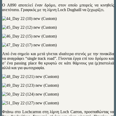
Ο Α890 αποτελεί έναν δρόμο, στον οποίο μπορείς να κινηθείς
ανετότατα. Γραφικός με τη λίμνη Loch Dughaill να ξεχωρίζει.
Aπό ένα σημείο και μετά γίνεται ιδιαίτερα στενός με την πινακίδα
να αναγράφει “single track road”. Γίνονται έργα επί του δρόμου και
σ’ ένα passing place θα κρυφτώ σε κάτι θάμνους για (μ)πιστολιά
αλλά και για φωτογραφία.
Φτάνω στο Lochcarron στη λίμνη Loch Carron, προσπαθώντας να