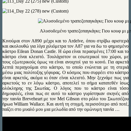
Aλυσοδεμένο τραπεζοπαγκάγκι; Γιου κουφ μι μ
Κινούμαι στον Α890 μέχρι και το Ardelve, όπου στρίβω αριστερά
και ακολουθώ για λίγα χιλιόμετρα τον Α87 για να δω το φημισμένο
κάστρο Eilean Donan Castle. Η ώρα είναι περασμένες 17:00 και το
κάστρο είναι κλειστό. Τουλάχιστον οι εσωτερικοί του χώροι, με
τους εξωτερικούς όμως να είναι ανοιχτοί για το κοινό. Για αρκετά
λεπτά περιηγούμαι στο κάστρο, το οποίο ενώνεται με τη στεριά
μέσω μιας πολύτοξης γέφυρας. Ο κόσμος που συρρέει στο κάστρο
είναι αρκετός, ακόμα κι όταν είναι κλειστό. Μην ξεχνάμε πως για
αρκετούς το εν λόγω κάστρο, αποτελεί το σήμα κατατεθέν ίσως
ολόκληρης της Σκωτίας. Ο λόγος που το κάστρο είναι τόσο
δημοφιλές, είναι πως σε αυτό το κάστρο γυρίστηκαν σκηνές από
την ταινία Breveheart με τον Mel Gibson στο ρόλο του Σκωτσέζου
ήρωα William Wallace. Kαι αυτή τη στιγμή, περισσότερο από ποτέ,
παίζει στο μυαλό μου μια μελωδία από την ομώνυμη ταινία …