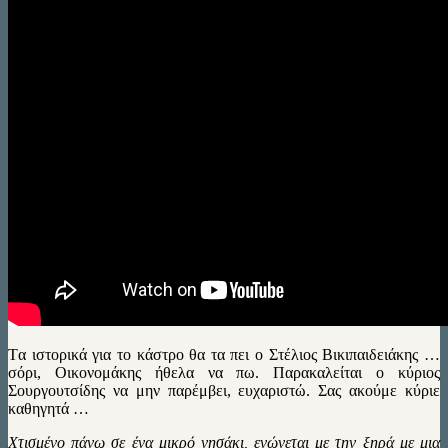
Tα ιστορικά για το κάστρο θα τα πει ο Στέλιος Βικιπαιδειάκης …
σόρι, Οικονομάκης ήθελα να πω. Παρακαλείται ο κύριος
Σουργουτσίδης να μην παρέμβει, ευχαριστώ. Σας ακούμε κύριε
καθηγητά …
Χτισμένο πάνω σε ένα μικρό νησάκι, ενώνεται με την ξηρά με μια