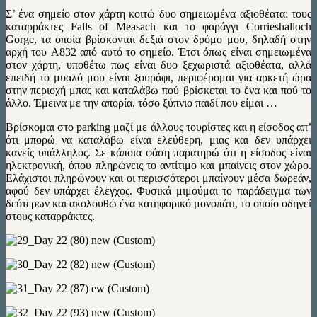
Σ’ ένα σημείο στον χάρτη κοιτώ δυο σημειωμένα αξιοθέατα: τους
καταρράκτες Falls of Measach και το φαράγγι Corrieshalloch
Gorge, τα οποία βρίσκονται δεξιά στον δρόμο μου, δηλαδή στην
αρχή του A832 από αυτό το σημείο. Έτσι όπως είναι σημειωμένα
στον χάρτη, υποθέτω πως είναι δυο ξεχωριστά αξιοθέατα, αλλά
επειδή το μυαλό μου είναι ξουράφι, περιφέρομαι για αρκετή ώρα
στην περιοχή μπας και καταλάβω πού βρίσκεται το ένα και πού το
άλλο. Έμεινα με την απορία, τόσο ξύπνιο παιδί που είμαι …
Bρίσκομαι στο parking μαζί με άλλους τουρίστες και η είσοδος απ’
ότι μπορώ να καταλάβω είναι ελεύθερη, μιας και δεν υπάρχει
κανείς υπάλληλος. Σε κάποια φάση παρατηρώ ότι η είσοδος είναι
ηλεκτρονική, όπου πληρώνεις το αντίτιμο και μπαίνεις στον χώρο.
Ελάχιστοι πληρώνουν και οι περισσότεροι μπαίνουν μέσα δωρεάν,
αφού δεν υπάρχει έλεγχος. Φυσικά μιμούμαι το παράδειγμα των
δεύτερων και ακολουθώ ένα κατηφορικό μονοπάτι, το οποίο οδηγεί
στους καταρράκτες.