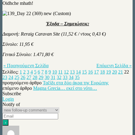
Oidhche mhath!
Έξοδα – Σημειώσεις:
Διαμονή: Reraig Caravan Site (11,52 € / ντους 0,43 €)
Σύνολο: 11,95 €
Γενικό Σύνολο: 1.471,80 €
« Προηγούμενη Σελίδα
Επόμενη Σελίδα »
Σελίδες:
1
2
3
4
5
6
7
8
9
10
11
12
13
14
15
16
17
18
19
20
21
22
23
24
25
26
27
28
29
30
31
32
33
34
35
προηγούμενο άρθρο
Ταξίδι στα δύο άκρα της Ευρώπης
επόμενο άρθρο
Magna Grecia… εκεί στο νότο…
Subscribe
Login
Notify of