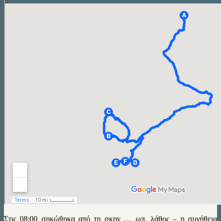
Στις 08:00 σηκώθηκα από τη σκην … ωπ, λάθος – η συνήθεια