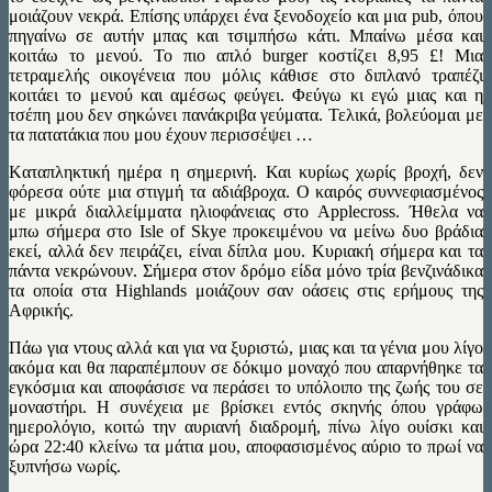
μοιάζουν νεκρά. Επίσης υπάρχει ένα ξενοδοχείο και μια pub, όπου
πηγαίνω σε αυτήν μπας και τσιμπήσω κάτι. Μπαίνω μέσα και
κοιτάω το μενού. To πιο απλό burger κοστίζει 8,95 £! Mια
τετραμελής οικογένεια που μόλις κάθισε στο διπλανό τραπέζι
κοιτάει το μενού και αμέσως φεύγει. Φεύγω κι εγώ μιας και η
τσέπη μου δεν σηκώνει πανάκριβα γεύματα. Τελικά, βολεύομαι με
τα πατατάκια που μου έχουν περισσέψει …
Kαταπληκτική ημέρα η σημερινή. Και κυρίως χωρίς βροχή, δεν
φόρεσα ούτε μια στιγμή τα αδιάβροχα. Ο καιρός συννεφιασμένος
με μικρά διαλλείμματα ηλιοφάνειας στο Applecross. Ήθελα να
μπω σήμερα στο Isle of Skye προκειμένου να μείνω δυο βράδια
εκεί, αλλά δεν πειράζει, είναι δίπλα μου. Κυριακή σήμερα και τα
πάντα νεκρώνουν. Σήμερα στον δρόμο είδα μόνο τρία βενζινάδικα
τα οποία στα Highlands μοιάζουν σαν οάσεις στις ερήμους της
Αφρικής.
Πάω για ντους αλλά και για να ξυριστώ, μιας και τα γένια μου λίγο
ακόμα και θα παραπέμπουν σε δόκιμο μοναχό που απαρνήθηκε τα
εγκόσμια και αποφάσισε να περάσει το υπόλοιπο της ζωής του σε
μοναστήρι. Η συνέχεια με βρίσκει εντός σκηνής όπου γράφω
ημερολόγιο, κοιτώ την αυριανή διαδρομή, πίνω λίγο ουίσκι και
ώρα 22:40 κλείνω τα μάτια μου, αποφασισμένος αύριο το πρωί να
ξυπνήσω νωρίς.