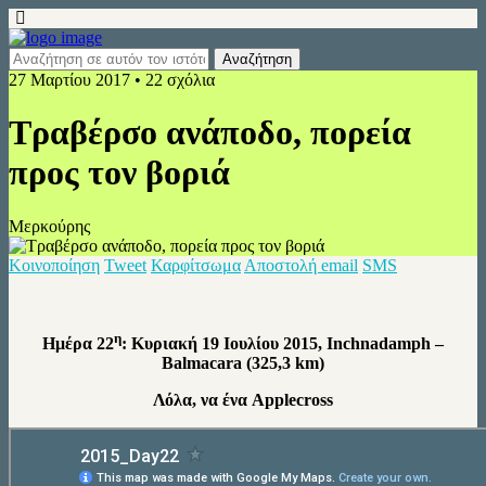
27 Μαρτίου 2017 • 22 σχόλια
Τραβέρσο ανάποδο, πορεία
προς τον βοριά
Μερκούρης
Κοινοποίηση
Tweet
Καρφίτσωμα
Αποστολή email
SMS
η
Ημέρα 22
: Κυριακή 19 Ιουλίου 2015, Ιnchnadamph –
Balmacara (325,3 km)
Λόλα, να ένα Applecross