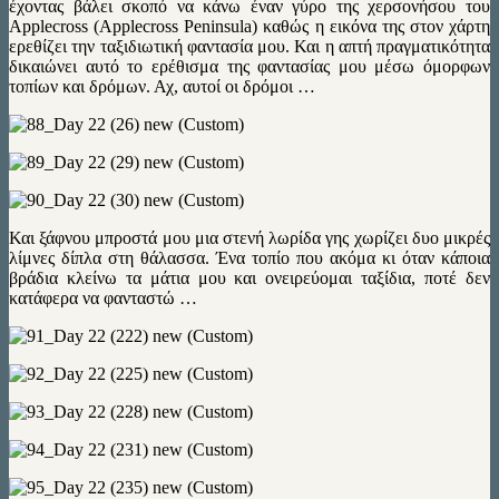
έχοντας βάλει σκοπό να κάνω έναν γύρο της χερσονήσου του
Applecross (Applecross Peninsula) καθώς η εικόνα της στον χάρτη
ερεθίζει την ταξιδιωτική φαντασία μου. Και η απτή πραγματικότητα
δικαιώνει αυτό το ερέθισμα της φαντασίας μου μέσω όμορφων
τοπίων και δρόμων. Αχ, αυτοί οι δρόμοι …
Και ξάφνου μπροστά μου μια στενή λωρίδα γης χωρίζει δυο μικρές
λίμνες δίπλα στη θάλασσα. Ένα τοπίο που ακόμα κι όταν κάποια
βράδια κλείνω τα μάτια μου και ονειρεύομαι ταξίδια, ποτέ δεν
κατάφερα να φανταστώ …